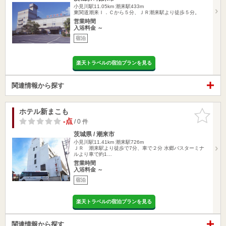
小見川駅11.05km
潮来駅433m
東関道潮来Ｉ．Ｃから５分、ＪＲ潮来駅より徒歩５分。
営業時間
入浴料金 ～
宿泊
楽天トラベルの宿泊プランを見る
関連情報から探す
ホテル新まこも
お気に入
りに追加
-点
/ 0 件
茨城県 / 潮来市
小見川駅11.41km
潮来駅726m
ＪＲ 潮来駅より徒歩で7分、車で２分 水郷バスターミナ
ルより車で約1…
営業時間
入浴料金 ～
宿泊
楽天トラベルの宿泊プランを見る
関連情報から探す