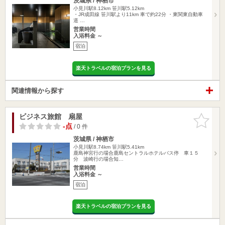
茨城県 / 神栖市
小見川駅8.12km
笹川駅5.12km
・JR成田線 笹川駅より11km 車で約22分 ・東関東自動車
道 …
営業時間
入浴料金 ～
宿泊
楽天トラベルの宿泊プランを見る
関連情報から探す
ビジネス旅館 扇屋
お気に入
りに追加
-点
/ 0 件
茨城県 / 神栖市
小見川駅8.74km
笹川駅5.41km
鹿島神宮行の場合鹿島セントラルホテルバス停 車１５
分 波崎行の場合知…
営業時間
入浴料金 ～
宿泊
楽天トラベルの宿泊プランを見る