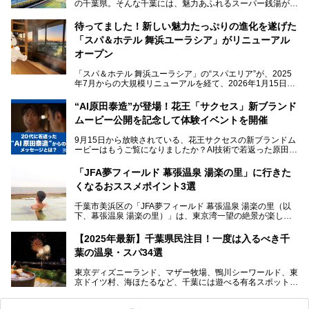
の千葉県。そんな千葉には、魅力あふれるスーパー銭湯がた
くさんあります。
待ってました！新しい魅力たっぷりの進化を遂げた
「サウナでしっかりととのいたい」「海が見える絶景で非日
「スパ＆ホテル 舞浜ユーラシア」がリニューアル
常を味わいたい」「子連れでも気兼ねなく1日過ごした
い」。
オープン
そんな多様なニーズに応える施設が揃っているため、その日
「スパ＆ホテル 舞浜ユーラシア」の“スパエリア”が、2025
の目的に合った施設がきっと見つかるはずです。
年7月からの大規模リニューアルを経て、2026年1月15日
（木）に再オープン！
さらに最近では、24時間営業で深夜まで滞在できる施設
“AI原田泰造”が登場！花王「サクセス」新ブランド
や、テレワーク・コワーキングスペースを備えた仕事もでき
新設エリアや生まれ変わった浴場・サウナの魅力を、人気キ
るスパも増えており、ただの入浴施設にとどまらない進化を
ムービー公開を記念して体験イベントを開催
ャラクター「ユーラシわん」と一緒にご紹介します。必見の
遂げています。
マル秘情報がたっぷり。ぜひチェックしてみてください！
9月15日から放映されている、花王サクセスの新ブランドム
───
本記事では、人気スーパー銭湯から絶景施設、コワーキング
ービーはもうご覧になりましたか？AI技術で若返った原田泰
提供元：SPA＆HOTEL舞浜ユーラシア【PR】
スペースや休憩スペースが充実した施設、子連れファミリー
造さんが登場して、“前を向くチカラに”というメッセージを
この記事はSPA＆HOTEL舞浜ユーラシアのPRレポート記事
向けの施設など、目的に合わせたおすすめの施設を紹介しま
伝えるムービーです。公開を記念して、スパメッツァおおた
です。
「JFA夢フィールド 幕張温泉 湯楽の里」に行きた
す。
か竜泉寺の湯にて体験イベントを開催。花王サクセスの製品
くなるおススメポイント3選
が無料で試せるチャンスです！
千葉県でスーパー銭湯選びに困った際は、ぜひ参考にしてく
───
ださい。
千葉市美浜区の「JFA夢フィールド 幕張温泉 湯楽の里（以
提供元：花王株式会社【PR】
下、幕張温泉 湯楽の里）」は、東京湾一望の絶景が楽しめ
この記事は花王株式会社商品のPRレポート記事です。
る日帰り温泉です。
設備も天然温泉の露天風呂、サウナ、岩盤浴のほか、高濃度
【2025年最新】千葉県民注目！一度は入るべき千
炭酸泉、海の見えるお休み処や食事処、展望抜群の屋上ま
葉の温泉・スパ34選
で、年代を問わずたっぷり楽しめます。
東京ディズニーランド、マザー牧場、鴨川シーワールド、東
今回は人気のこの施設の中でも、特におススメしたい3つの
京ドイツ村、海ほたるなど、千葉には遊べる有名スポットが
ポイントについて厳選してお届けします。読めばきっと、行
たくさん。そんな千葉県は温泉・スパもすごいんです！千葉
きたくなること間違いなし！
県で生まれ、千葉県で育ち、つい最近まで千葉在住だった私