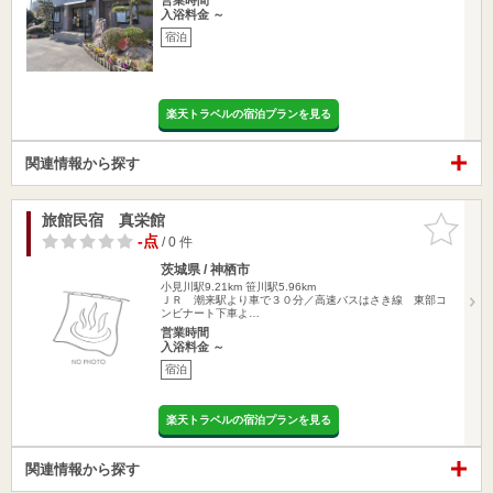
入浴料金 ～
宿泊
楽天トラベルの宿泊プランを見る
関連情報から探す
旅館民宿 真栄館
お気に入
りに追加
-点
/ 0 件
茨城県 / 神栖市
小見川駅9.21km
笹川駅5.96km
ＪＲ 潮来駅より車で３０分／高速バスはさき線 東部コ
ンビナート下車よ…
営業時間
入浴料金 ～
宿泊
楽天トラベルの宿泊プランを見る
関連情報から探す