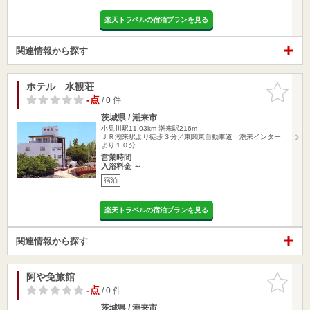
楽天トラベルの宿泊プランを見る
関連情報から探す
ホテル 水観荘
お気に入
りに追加
-点
/ 0 件
茨城県 / 潮来市
小見川駅11.03km
潮来駅216m
ＪＲ潮来駅より徒歩３分／東関東自動車道 潮来インター
より１０分
営業時間
入浴料金 ～
宿泊
楽天トラベルの宿泊プランを見る
関連情報から探す
阿や免旅館
お気に入
りに追加
-点
/ 0 件
茨城県 / 潮来市