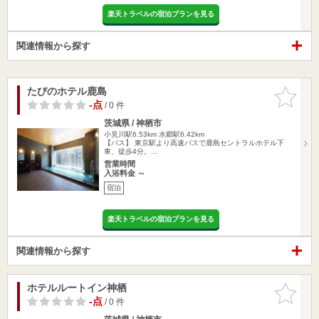
楽天トラベルの宿泊プランを見る
関連情報から探す
たびのホテル鹿島
お気に入
りに追加
-点
/ 0 件
茨城県 / 神栖市
小見川駅6.53km
水郷駅6.42km
【バス】 東京駅より高速バスで鹿島セントラルホテル下
車、徒歩4分。…
営業時間
入浴料金 ～
宿泊
楽天トラベルの宿泊プランを見る
関連情報から探す
ホテルルートイン神栖
お気に入
りに追加
-点
/ 0 件