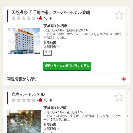
天然温泉「千両の湯」スーパーホテル鹿嶋
お気に入
りに追加
-点
/ 0 件
茨城県 / 神栖市
小見川駅9.23km
鹿島神宮駅5.63km
ＪＲ高速バス停「鹿島セントラル」よりお車約10分、鹿島
神宮駅よりお車…
営業時間
入浴料金 ～
宿泊
楽天トラベルの宿泊プランを見る
関連情報から探す
鹿島ポートホテル
お気に入
りに追加
-点
/ 0 件
茨城県 / 神栖市
小見川駅9.28km
笹川駅6.15km
・高速バス波崎線『東京駅【八重洲南口】⇔東部コンビナ
ート【当ホテル前…
営業時間
入浴料金 ～