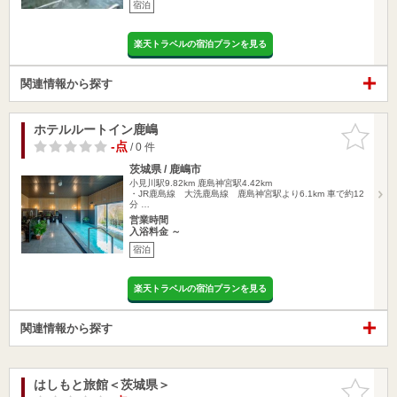
宿泊
楽天トラベルの宿泊プランを見る
関連情報から探す
ホテルルートイン鹿嶋
お気に入
りに追加
-点
/ 0 件
茨城県 / 鹿嶋市
小見川駅9.82km
鹿島神宮駅4.42km
・JR鹿島線 大洗鹿島線 鹿島神宮駅より6.1km 車で約12
分 …
営業時間
入浴料金 ～
宿泊
楽天トラベルの宿泊プランを見る
関連情報から探す
はしもと旅館＜茨城県＞
お気に入