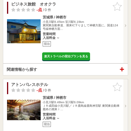
ビジネス旅館 オオクラ
お気に入
りに追加
-点
/ 0 件
茨城県 / 神栖市
小見川駅6.45km
笹川駅6.19km
東関東自動車道、潮来IC下りまして神栖方面に。国道124
号線神栖方面…
営業時間
入浴料金 ～
宿泊
楽天トラベルの宿泊プランを見る
関連情報から探す
アトンパレスホテル
お気に入
りに追加
-点
/ 0 件
茨城県 / 神栖市
小見川駅6.48km
笹川駅6.09km
ＪＲ成田線小見川駅／ＪＲ鹿島線鹿島神宮駅 東関東自動車
最終の潮来Ｉ…
営業時間
入浴料金 ～
宿泊