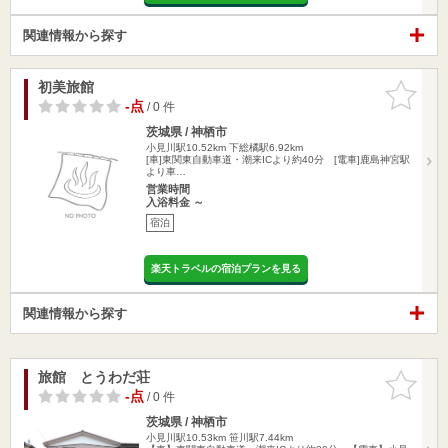
関連情報から探す
初美旅館
お気に入
りに追加
-点
/ 0 件
茨城県 / 神栖市
小見川駅10.52km
下総橘駅6.92km
[車]東関東自動車道・潮来ICより約40分 [電車]鹿島神宮駅
より車…
営業時間
入浴料金 ～
宿泊
楽天トラベルの宿泊プランを見る
関連情報から探す
旅館 とうわだ荘
お気に入
りに追加
-点
/ 0 件
茨城県 / 神栖市
小見川駅10.53km
笹川駅7.44km