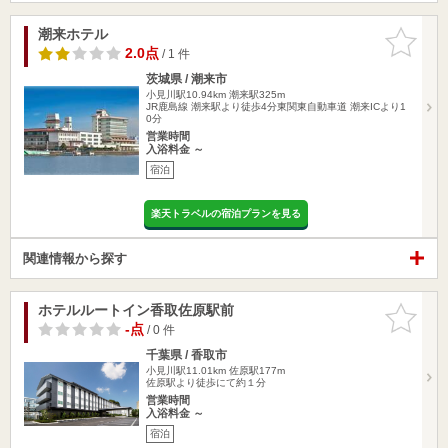
潮来ホテル
お気に入
りに追加
2.0点
/ 1 件
茨城県 / 潮来市
小見川駅10.94km
潮来駅325m
JR鹿島線 潮来駅より徒歩4分東関東自動車道 潮来ICより1
0分
営業時間
入浴料金 ～
宿泊
楽天トラベルの宿泊プランを見る
関連情報から探す
ホテルルートイン香取佐原駅前
お気に入
りに追加
-点
/ 0 件
千葉県 / 香取市
小見川駅11.01km
佐原駅177m
佐原駅より徒歩にて約１分
営業時間
入浴料金 ～
宿泊