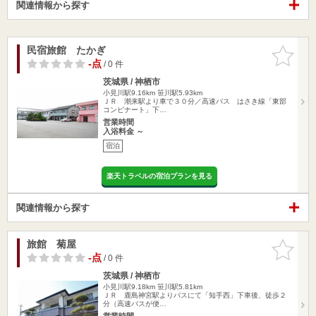
関連情報から探す
民宿旅館 たかぎ
お気に入
りに追加
-点
/ 0 件
茨城県 / 神栖市
小見川駅9.16km
笹川駅5.93km
ＪＲ 潮来駅より車で３０分／高速バス はさき線「東部
コンビナート」下…
営業時間
入浴料金 ～
宿泊
楽天トラベルの宿泊プランを見る
関連情報から探す
旅館 菊屋
お気に入
りに追加
-点
/ 0 件
茨城県 / 神栖市
小見川駅9.18km
笹川駅5.81km
ＪＲ 鹿島神宮駅よりバスにて「知手西」下車後、徒歩２
分（高速バスが便…
営業時間