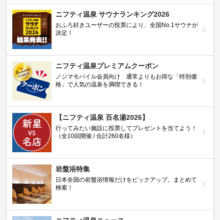
ニフティ温泉 サウナランキング2026
おふろ好きユーザーの投票により、全国No.1サウナが
決定！
ニフティ温泉プレミアムクーポン
ノジマモバイル会員向け 通常よりもお得な「特別価
格」で人気の温泉を満喫できる！
【ニフティ温泉 百名湯2026】
行ってみたい施設に投票してプレゼントを当てよう！
（全10回開催 / 合計260名様）
岩盤浴特集
日本全国の岩盤浴情報だけをピックアップ。まとめて
検索！