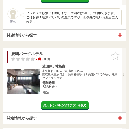
ビジネスで頻繁に利用します。宿泊者は500円で利用できます。
こはお得！塩素バリバリの温泉ですが、出張先で広いお風呂に入
れる…
匿名
関連情報から探す
鹿嶋パークホテル
お気に入
りに追加
-点
/ 0 件
茨城県 / 神栖市
小見川駅6.32km
笹川駅6.62km
東京駅八重洲口より鹿島神宮駅行き高速バスで90分、鹿島
セントラルホテ…
営業時間
入浴料金 ～
宿泊
楽天トラベルの宿泊プランを見る
関連情報から探す