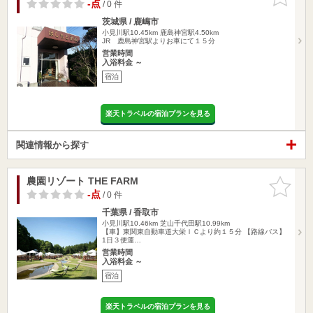
りに追加
-点
/ 0 件
茨城県 / 鹿嶋市
小見川駅10.45km
鹿島神宮駅4.50km
JR 鹿島神宮駅よりお車にて１５分
営業時間
入浴料金 ～
宿泊
楽天トラベルの宿泊プランを見る
関連情報から探す
農園リゾート THE FARM
お気に入
りに追加
-点
/ 0 件
千葉県 / 香取市
小見川駅10.46km
芝山千代田駅10.99km
【車】東関東自動車道大栄ＩＣより約１５分 【路線バス】
1日３便運…
営業時間
入浴料金 ～
宿泊
楽天トラベルの宿泊プランを見る