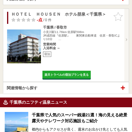
ＨＯＴＥＬ ＨＯＵＳＥＮ ホテル朋泉＜千葉県＞
お気に入
りに追加
-点
/ 0 件
千葉県 / 香取市
小見川駅11.76km
佐原駅598m
JR成田線『佐原駅』 東関東自動車道 佐原・香取ICよ
り10分 …
営業時間
入浴料金 ～
宿泊
楽天トラベルの宿泊プランを見る
関連情報から探す
千葉県のニフティ温泉ニュース
千葉県で人気のスーパー銭湯21選！海の見える絶景
露天やテレワーク対応施設もご紹介
都内からもアクセスが良く、週末のお出かけ先としても人気