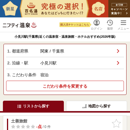
購入済チケットはこちら
ログイン
履歴
メニュー
小見川駅(千葉県)近くの温泉宿・温泉旅館・ホテルおすすめ(2026年版)
1. 都道府県
関東 / 千葉県
2. 沿線・駅
小見川駅
3. こだわり条件
宿泊
こだわり条件を変更する
リストから探す
地図から探す
土善旅館
お気に入
りに追加
-点
/ 0 件