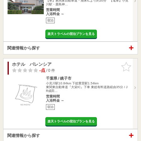
【車】東関東自動車道・潮来ICより約30分 【電車】小見
川駅・鹿島神…
営業時間
入浴料金 ～
宿泊
楽天トラベルの宿泊プランを見る
関連情報から探す
ホテル バレンシア
お気に入
りに追加
-点
/ 0 件
千葉県 / 銚子市
小見川駅10.84km
下総豊里駅1.54km
東関東自動車道『大栄IC』下車 東総有料道路経由35分 / J
R成田…
営業時間
入浴料金 ～
宿泊
楽天トラベルの宿泊プランを見る
関連情報から探す