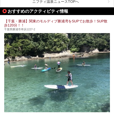
がお勧めする、一度は入るべき千葉の温泉・スパ34選をま
ニフティ温泉ニュースTOPへ
とめました。
おすすめのアクティビティ情報
【千葉・勝浦】関東のモルディブ勝浦湾をSUPでお散歩！SUP散
歩120分！！
千葉県勝浦市串浜1227-2