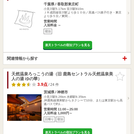
千葉県 / 香取郡東庄町
小見川駅5.17km
笹川駅810m
ＪＲ成田線笹川駅より歩１０分／高速バス銚子行き・東庄
より歩５分／東関…
営業時間
入浴料金 ～
宿泊
楽天トラベルの宿泊プランを見る
関連情報から探す
天然温泉ろっこうの湯（旧 鹿島セントラル天然温泉美
お気に入
人の湯 ゆの華）
りに追加
3.9点
/ 24 件
茨城県 / 神栖市
小見川駅6.26km
水郷駅6.35km
JR鹿島線潮来駅からタクシーで10分、または東京駅から高
速バスで約1…
営業時間 11:00～25:00
入浴料金 1,000円～
日帰り
宿泊
楽天トラベルの宿泊プランを見る