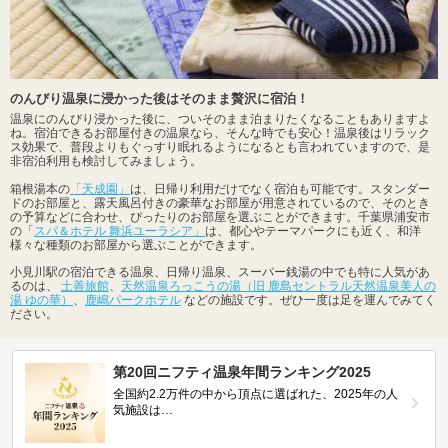
のんびり温泉に浸かった後はそのまま贅沢に宿泊！
温泉にのんびり浸かった後に、ついそのまま泊まりたくなることもありますよ
ね。宿泊できるお部屋付きの温泉なら、そんな時でも安心！温泉後はリラック
ス効果で、普段よりもぐっすり眠れるようになるとも言われていますので、是
非宿泊利用も検討してみましょう。
箱根湯本の
「天成園」
は、日帰り利用だけでなく宿泊も可能です。スタンダー
ドのお部屋と、露天風呂付きの豪華なお部屋が用意されているので、そのとき
の予算などに合わせ、ぴったりのお部屋を選ぶことができます。千葉県浦安市
の「
スパ＆ホテル 舞浜ユーラシア」
は、都心やテーマパークにも近く、和洋
様々な種類のお部屋から選ぶことができます。
小見川駅の宿泊できる温泉、日帰り温泉、スーパー銭湯の中でも特に人気があ
るのは、
土善旅館
、
天然温泉ろっこうの湯（旧 鹿島セントラル天然温泉美人の
湯 ゆの華）
、
鹿嶋パークホテル
などの施設です。ぜひ一度は足を運んでみてく
ださい。
第20回ニフティ温泉年間ランキング2025
全国約2.2万件の中から頂点に選ばれた、2025年の人
気施設は…