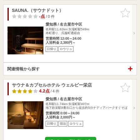
SAUNA.（サウナドット）
お気に入
りに追加
-点
/ 0 件
愛知県 / 名古屋市中区
名和駅11.62km
矢場町駅549m
本町通り、呉服町通経由
営業時間 12:00～24:00
入浴料金 2,380円～
日帰り
ロウリュ
関連情報から探す
サウナ＆カプセルホテル ウェルビー栄店
お気に入
りに追加
4.2点
/ 4 件
愛知県 / 名古屋市中区
名和駅11.74km
矢場町駅407m
地下鉄栄駅8番出口から徒歩約5分ナディアパークすぐそば
営業時間 0:00～24:00
入浴料金 2,000円～
日帰り
宿泊
ロウリュ