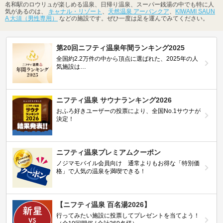
名和駅のロウリュが楽しめる温泉、日帰り温泉、スーパー銭湯の中でも特に人
気があるのは、
キャナル・リゾート
、
天然温泉 アーバンクア
、
KIWAMI SAUN
A 大須（男性専用）
などの施設です。ぜひ一度は足を運んでみてください。
第20回ニフティ温泉年間ランキング2025
全国約2.2万件の中から頂点に選ばれた、2025年の人
気施設は…
ニフティ温泉 サウナランキング2026
おふろ好きユーザーの投票により、全国No.1サウナが
決定！
ニフティ温泉プレミアムクーポン
ノジマモバイル会員向け 通常よりもお得な「特別価
格」で人気の温泉を満喫できる！
【ニフティ温泉 百名湯2026】
行ってみたい施設に投票してプレゼントを当てよう！