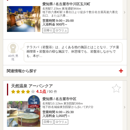
愛知県 / 名古屋市中川区玉川町
名和駅7.15km
東海通駅964m
地下鉄六番町駅３番出口より徒歩十数分名古屋高速六番北
出口、または六番…
営業時間 9:00～25:00
入浴料金 900円～
日帰り
ロウリュ
テラスパ（岩盤浴）は、よくある他の施設とはことなり、プチ漫
画喫茶＋岩盤浴の様な施設で、休憩場でも、岩盤浴しながらで
も、本が…
40代 男
性
関連情報から探す
天然温泉 アーバンクア
お気に入
りに追加
4.1点
/ 90 件
愛知県 / 名古屋市中区
名和駅10.12km
東別院駅398m
地下鉄名城線東別院駅から歩いて約7分
営業時間 6:00～25:30
入浴料金 1,050円～
日帰り
ロウリュ