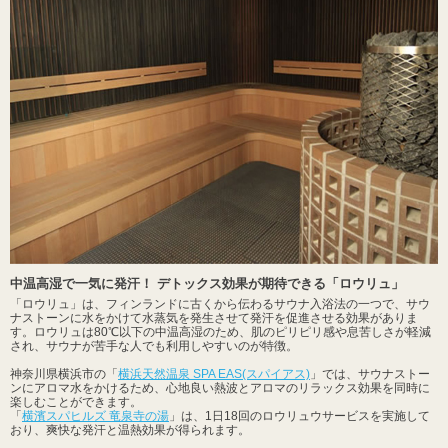
中温高湿で一気に発汗！ デトックス効果が期待できる「ロウリュ」
「ロウリュ」は、フィンランドに古くから伝わるサウナ入浴法の一つで、サウ
ナストーンに水をかけて水蒸気を発生させて発汗を促進させる効果がありま
す。ロウリュは80℃以下の中温高湿のため、肌のピリピリ感や息苦しさが軽減
され、サウナが苦手な人でも利用しやすいのが特徴。
神奈川県横浜市の「
横浜天然温泉 SPA EAS(スパイアス)
」では、サウナストー
ンにアロマ水をかけるため、心地良い熱波とアロマのリラックス効果を同時に
楽しむことができます。
「
横濱スパヒルズ 竜泉寺の湯
」は、1日18回のロウリュウサービスを実施して
おり、爽快な発汗と温熱効果が得られます。