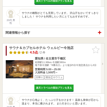
楽天トラベルの宿泊プランを見る
サウナの種類がとても充実しています。 沢山汗をかいてすっきり
しました！ サウナを利用したい方にとてもおすすめです。
20代 男
性
関連情報から探す
サウナ＆カプセルホテル ウェルビー今池店
お気に入
りに追加
4.5点
/ 2 件
愛知県 / 名古屋市千種区
名和駅11.98km
今池駅380m
地下鉄今池駅『8番出口』より徒歩5分今池交差点から3分
営業時間 5:00～25:00
入浴料金 1,500円～
日帰り
宿泊
ロウリュ
楽天トラベルの宿泊プランを見る
サウナが心地よく、たっぷり汗をかけます！ 温泉も身体が芯から
温まり、本当に癒されます。 また行きたいと思います。