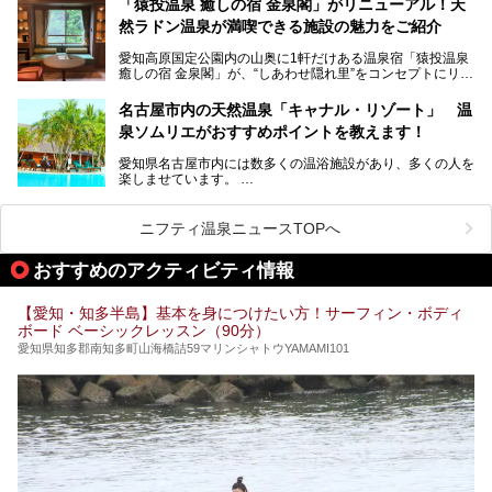
お好みの温泉施設を見つけて楽しんでくださいね。
「猿投温泉 癒しの宿 金泉閣」がリニューアル！天
にするだけあり、アクセスの良さにも胸が高鳴ります。
然ラドン温泉が満喫できる施設の魅力をご紹介
今回は普段は男性専用となっているパブリックサウナが、女
性専用で公開される『レディースデー』が開催されたので、
愛知高原国定公園内の山奥に1軒だけある温泉宿「猿投温泉
さっそく取材してきました！
癒しの宿 金泉閣」が、“しあわせ隠れ里”をコンセプトにリニ
ューアルオープンします。
名古屋市内の天然温泉「キャナル・リゾート」 温
天然ラドン温泉が堪能できるお風呂や、新設・改装された客
泉ソムリエがおすすめポイントを教えます！
室、地元の食材と温泉水で作られたお料理……。
新しくなった「猿投温泉 癒しの宿 金泉閣」の魅力を丸ごと
愛知県名古屋市内には数多くの温浴施設があり、多くの人を
ご紹介します。
楽しませています。
その中でも今回は「キャナル・リゾート」について、温泉ソ
ムリエの目線で紹介していきます！
ニフティ温泉ニュースTOPへ
名古屋市内にはスーパー銭湯や日帰り温泉が多く、「どこに
行こうかな？」と悩んでしまう方も多いと思います。
おすすめのアクティビティ情報
ぜひこの記事を参考にして「キャナル・リゾート」に出かけ
てみるのはいかがでしょうか？
【愛知・知多半島】基本を身につけたい方！サーフィン・ボディ
ボード ベーシックレッスン（90分）
愛知県知多郡南知多町山海橋詰59マリンシャトウYAMAMI101