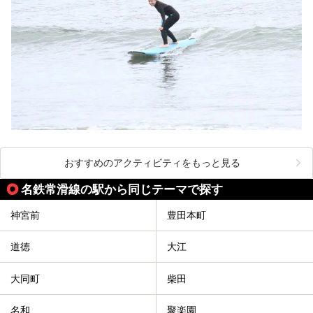
おすすめのアクティビティをもっと見る
名鉄常滑線の駅から同じテーマで探す
神宮前
豊田本町
道徳
大江
大同町
柴田
名和
聚楽園