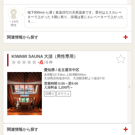
地下800mから湧く泉温25℃の天然温泉です。受付はエスカレー
ターで上がった３階に有り、浴場は更にエレベーターで上がった
５…
～10代
男性
関連情報から探す
KIWAMI SAUNA 大須（男性専用）
お気に入
りに追加
-点
/ 0 件
愛知県 / 名古屋市中区
名和駅10.53km
上前津駅666m
大須商店街徒歩5分、大須観音駅より徒歩7分
営業時間 6:00～翌4:00
入浴料金 1,200円～
日帰り
ロウリュ
関連情報から探す