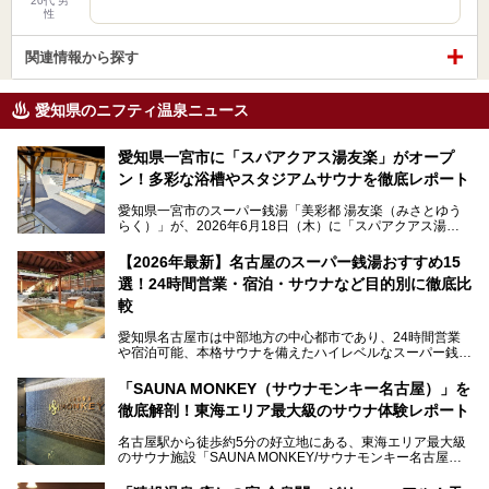
20代 男
性
関連情報から探す
愛知県のニフティ温泉ニュース
愛知県一宮市に「スパアクアス湯友楽」がオープ
ン！多彩な浴槽やスタジアムサウナを徹底レポート
愛知県一宮市のスーパー銭湯「美彩都 湯友楽（みさとゆう
らく）」が、2026年6月18日（木）に「スパアクアス湯友
楽」としてリニューアルオープン！
【2026年最新】名古屋のスーパー銭湯おすすめ15
この地で30年にわたり愛され続けてきた施設だからこそ、
選！24時間営業・宿泊・サウナなど目的別に徹底比
地元住民をはじめオープンを待ちわびている人も多いのでは
ないでしょうか。
較
老朽化した設備の補修を機に、2年前からじっくり構想を練
ってきたというだけあって、館内の充実度は想像以上。
愛知県名古屋市は中部地方の中心都市であり、24時間営業
以前の4倍に拡張したという露天エリアや10の浴槽、40人収
や宿泊可能、本格サウナを備えたハイレベルなスーパー銭湯
容の巨大なスタジアムサウナに、岩盤浴やリラクゼーション
が密集する激戦区です。
までまるごと楽しめる施設に生まれ変わりました。
「SAUNA MONKEY（サウナモンキー名古屋）」を
そのため、「日々の仕事の疲れを心身ともにリセットした
今回は、全面リニューアルして新しくなった「スパアクアス
徹底解剖！東海エリア最大級のサウナ体験レポート
い」「休日に時間を忘れて1日中ダラダラ過ごしたい」「コ
湯友楽」に一足早くお邪魔して取材してきました！
スパ良く非日常の極上体験を味わいたい」人向けの施設が多
名古屋駅から徒歩約5分の好立地にある、東海エリア最大級
くある点が魅力です！
のサウナ施設「SAUNA MONKEY/サウナモンキー名古屋」
をご存じですか？
今回は、名古屋市でおすすめのスーパー銭湯を紹介します。
「名古屋駅周辺ってサウナが少ないよね」という声をよく耳