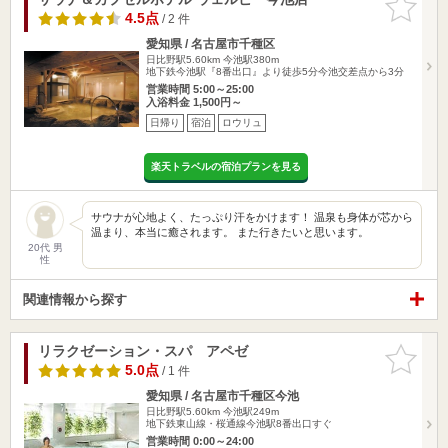
りに追加
4.5点
/ 2 件
愛知県 / 名古屋市千種区
日比野駅5.60km
今池駅380m
地下鉄今池駅『8番出口』より徒歩5分今池交差点から3分
営業時間 5:00～25:00
入浴料金 1,500円～
日帰り
宿泊
ロウリュ
楽天トラベルの宿泊プランを見る
サウナが心地よく、たっぷり汗をかけます！ 温泉も身体が芯から
温まり、本当に癒されます。 また行きたいと思います。
20代 男
性
関連情報から探す
リラクゼーション・スパ アペゼ
お気に入
りに追加
5.0点
/ 1 件
愛知県 / 名古屋市千種区今池
日比野駅5.60km
今池駅249m
地下鉄東山線・桜通線今池駅8番出口すぐ
営業時間 0:00～24:00