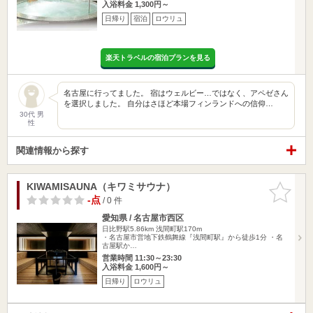
入浴料金 1,300円～
日帰り
宿泊
ロウリュ
楽天トラベルの宿泊プランを見る
名古屋に行ってました。 宿はウェルビー…ではなく、アペゼさん
を選択しました。 自分はさほど本場フィンランドへの信仰…
30代 男
性
関連情報から探す
KIWAMISAUNA（キワミサウナ）
お気に入
りに追加
-点
/ 0 件
愛知県 / 名古屋市西区
日比野駅5.86km
浅間町駅170m
・名古屋市営地下鉄鶴舞線『浅間町駅』から徒歩1分 ・名
古屋駅か…
営業時間 11:30～23:30
入浴料金 1,600円～
日帰り
ロウリュ