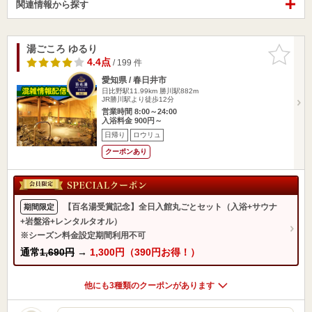
関連情報から探す
湯ごころ ゆるり
お気に入
りに追加
4.4点
/ 199 件
愛知県 / 春日井市
日比野駅11.99km
勝川駅882m
JR勝川駅より徒歩12分
営業時間 8:00～24:00
入浴料金 900円～
日帰り
ロウリュ
クーポンあり
【百名湯受賞記念】全日入館丸ごとセット（入浴+サウナ
期間限定
+岩盤浴+レンタルタオル）
※シーズン料金設定期間利用不可
通常
1,690円
→
1,300円（390円お得！）
他にも3種類のクーポンがあります