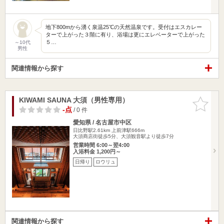
地下800mから湧く泉温25℃の天然温泉です。受付はエスカレー
ターで上がった３階に有り、浴場は更にエレベーターで上がった
５…
～10代
男性
関連情報から探す
KIWAMI SAUNA 大須（男性専用）
お気に入
りに追加
-点
/ 0 件
愛知県 / 名古屋市中区
日比野駅2.61km
上前津駅666m
大須商店街徒歩5分、大須観音駅より徒歩7分
営業時間 6:00～翌4:00
入浴料金 1,200円～
日帰り
ロウリュ
関連情報から探す