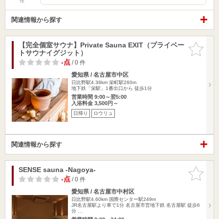
性
関連情報から探す
【完全個室サウナ】Private Sauna EXIT（プライベー
お気に入
トサウナイグジット）
りに追加
-点
/ 0 件
愛知県 / 名古屋市中区
日比野駅4.38km
栄町駅260m
地下鉄「栄駅」1番出口から 徒歩1分
営業時間 9:00～翌5:00
入浴料金 3,500円～
日帰り
ロウリュ
関連情報から探す
SENSE sauna -Nagoya-
お気に入
りに追加
-点
/ 0 件
愛知県 / 名古屋市中村区
日比野駅4.60km
国際センター駅249m
JR名古屋駅より車で1分 名古屋市営地下鉄 名古屋駅 徒歩6
分 …