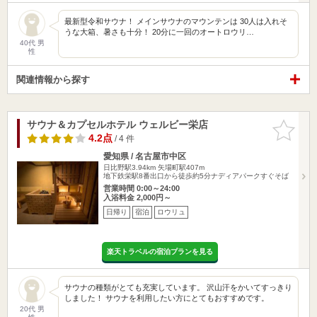
最新型令和サウナ！ メインサウナのマウンテンは 30人は入れそ
うな大箱、暑さも十分！ 20分に一回のオートロウリ…
40代 男
性
関連情報から探す
サウナ＆カプセルホテル ウェルビー栄店
お気に入
りに追加
4.2点
/ 4 件
愛知県 / 名古屋市中区
日比野駅3.94km
矢場町駅407m
地下鉄栄駅8番出口から徒歩約5分ナディアパークすぐそば
営業時間 0:00～24:00
入浴料金 2,000円～
日帰り
宿泊
ロウリュ
楽天トラベルの宿泊プランを見る
サウナの種類がとても充実しています。 沢山汗をかいてすっきり
しました！ サウナを利用したい方にとてもおすすめです。
20代 男