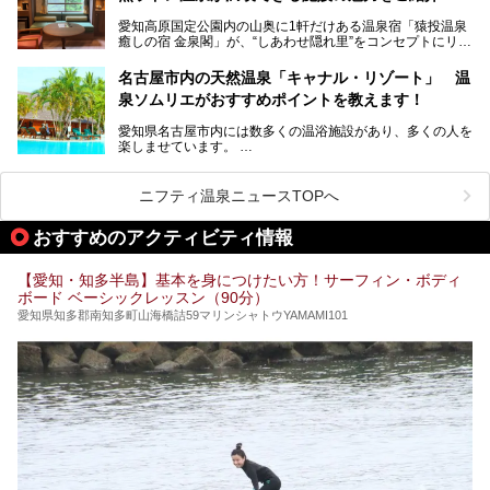
性専用で公開される『レディースデー』が開催されたので、
愛知高原国定公園内の山奥に1軒だけある温泉宿「猿投温泉
さっそく取材してきました！
癒しの宿 金泉閣」が、“しあわせ隠れ里”をコンセプトにリニ
ューアルオープンします。
名古屋市内の天然温泉「キャナル・リゾート」 温
天然ラドン温泉が堪能できるお風呂や、新設・改装された客
泉ソムリエがおすすめポイントを教えます！
室、地元の食材と温泉水で作られたお料理……。
新しくなった「猿投温泉 癒しの宿 金泉閣」の魅力を丸ごと
愛知県名古屋市内には数多くの温浴施設があり、多くの人を
ご紹介します。
楽しませています。
その中でも今回は「キャナル・リゾート」について、温泉ソ
ムリエの目線で紹介していきます！
ニフティ温泉ニュースTOPへ
名古屋市内にはスーパー銭湯や日帰り温泉が多く、「どこに
行こうかな？」と悩んでしまう方も多いと思います。
おすすめのアクティビティ情報
ぜひこの記事を参考にして「キャナル・リゾート」に出かけ
てみるのはいかがでしょうか？
【愛知・知多半島】基本を身につけたい方！サーフィン・ボディ
ボード ベーシックレッスン（90分）
愛知県知多郡南知多町山海橋詰59マリンシャトウYAMAMI101