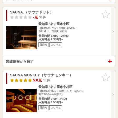
SAUNA.（サウナドット）
お気に入
りに追加
-点
/ 0 件
愛知県 / 名古屋市中区
日比野駅3.75km
矢場町駅549m
本町通り、呉服町通経由
営業時間 12:00～24:00
入浴料金 2,380円～
日帰り
ロウリュ
関連情報から探す
SAUNA MONKEY（サウナモンキー）
お気に入
りに追加
5.0点
/ 1 件
愛知県 / 名古屋市中村区
日比野駅3.87km
国際センター駅591m
名古屋駅から徒歩5分
営業時間 9:00～24:00
入浴料金 1,500円～
日帰り
ロウリュ