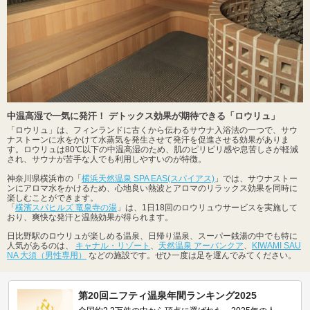
中温高湿で一気に発汗！ デトックス効果が期待できる「ロウリュ」
「ロウリュ」は、フィンランドに古くから伝わるサウナ入浴法の一つで、サウ
ナストーンに水をかけて水蒸気を発生させて発汗を促進させる効果がありま
す。ロウリュは80℃以下の中温高湿のため、肌のピリピリ感や息苦しさが軽減
され、サウナが苦手な人でも利用しやすいのが特徴。
神奈川県横浜市の「
横浜天然温泉 SPA EAS(スパイアス)
」では、サウナストー
ンにアロマ水をかけるため、心地良い熱波とアロマのリラックス効果を同時に
楽しむことができます。
「
横濱スパヒルズ 竜泉寺の湯
」は、1日18回のロウリュウサービスを実施して
おり、爽快な発汗と温熱効果が得られます。
日比野駅のロウリュが楽しめる温泉、日帰り温泉、スーパー銭湯の中でも特に
人気があるのは、
キャナル・リゾート
、
天然温泉 アーバンクア
、
KIWAMI SAU
NA 大須（男性専用）
などの施設です。ぜひ一度は足を運んでみてください。
第20回ニフティ温泉年間ランキング2025