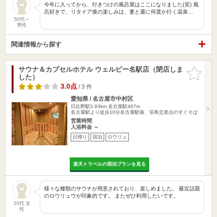
今年に入ってから、行きつけの風呂屋はここになりました(笑) 風
呂好きで、リタイア後の楽しみは、妻と週に何度か行く温泉…
50代～
男性
関連情報から探す
サウナ＆カプセルホテル ウェルビー名駅店（閉店しま
お気に入
した）
りに追加
3.0点
/ 3 件
愛知県 / 名古屋市中村区
日比野駅3.93km
名古屋駅467m
名古屋駅より徒歩10分名古屋駅南、笹島交差点のすぐそば
営業時間
入浴料金 ～
日帰り
宿泊
ロウリュ
楽天トラベルの宿泊プランを見る
様々な種類のサウナが用意されており、楽しめました。 最近話題
のロウリュウが印象的です。 またぜひ利用したいです。
20代 女
性