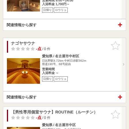
営業時間 9:00～24:00
入浴料金 1,700円～
日帰り
ロウリュ
関連情報から探す
ナゴヤサウナ
お気に入
りに追加
-点
/ 0 件
愛知県 / 名古屋市中村区
日比野駅4.72km
中村日赤駅562m
県道190号、68号経由
営業時間
入浴料金 ～
日帰り
ロウリュ
関連情報から探す
【男性専用個室サウナ】ROUTINE（ルーチン）
お気に入
りに追加
-点
/ 0 件
愛知県 / 名古屋市中区