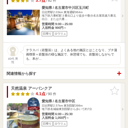
3.7点
/ 82 件
愛知県 / 名古屋市中川区玉川町
日比野駅2.03km
東海通駅964m
地下鉄六番町駅３番出口より徒歩十数分名古屋高速六番北
出口、または六番…
営業時間 9:00～25:00
入浴料金 900円～
日帰り
ロウリュ
テラスパ（岩盤浴）は、よくある他の施設とはことなり、プチ漫
画喫茶＋岩盤浴の様な施設で、休憩場でも、岩盤浴しながらで
も、本が…
40代 男
性
関連情報から探す
天然温泉 アーバンクア
お気に入
りに追加
4.1点
/ 90 件
愛知県 / 名古屋市中区
日比野駅2.57km
東別院駅398m
地下鉄名城線東別院駅から歩いて約7分
営業時間 6:00～25:30
入浴料金 1,050円～
日帰り
ロウリュ