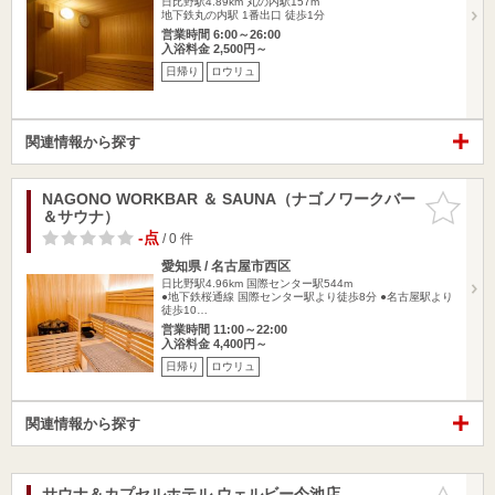
日比野駅4.89km
丸の内駅157m
地下鉄丸の内駅 1番出口 徒歩1分
営業時間 6:00～26:00
入浴料金 2,500円～
日帰り
ロウリュ
関連情報から探す
NAGONO WORKBAR ＆ SAUNA（ナゴノワークバー
お気に入
＆サウナ）
りに追加
-点
/ 0 件
愛知県 / 名古屋市西区
日比野駅4.96km
国際センター駅544m
●地下鉄桜通線 国際センター駅より徒歩8分 ●名古屋駅より
徒歩10…
営業時間 11:00～22:00
入浴料金 4,400円～
日帰り
ロウリュ
関連情報から探す
サウナ＆カプセルホテル ウェルビー今池店
お気に入