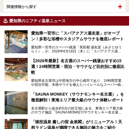
関連情報から探す
愛知県のニフティ温泉ニュース
愛知県一宮市に「スパアクアス湯友楽」がオープ
ン！多彩な浴槽やスタジアムサウナを徹底レポート
愛知県一宮市のスーパー銭湯「美彩都 湯友楽（みさとゆう
らく）」が、2026年6月18日（木）に「スパアクアス湯友
楽」としてリニューアルオープン！
【2026年最新】名古屋のスーパー銭湯おすすめ15
この地で30年にわたり愛され続けてきた施設だからこそ、
選！24時間営業・宿泊・サウナなど目的別に徹底比
地元住民をはじめオープンを待ちわびている人も多いのでは
ないでしょうか。
較
老朽化した設備の補修を機に、2年前からじっくり構想を練
ってきたというだけあって、館内の充実度は想像以上。
愛知県名古屋市は中部地方の中心都市であり、24時間営業
以前の4倍に拡張したという露天エリアや10の浴槽、40人収
や宿泊可能、本格サウナを備えたハイレベルなスーパー銭湯
容の巨大なスタジアムサウナに、岩盤浴やリラクゼーション
が密集する激戦区です。
までまるごと楽しめる施設に生まれ変わりました。
「SAUNA MONKEY（サウナモンキー名古屋）」を
そのため、「日々の仕事の疲れを心身ともにリセットした
今回は、全面リニューアルして新しくなった「スパアクアス
徹底解剖！東海エリア最大級のサウナ体験レポート
い」「休日に時間を忘れて1日中ダラダラ過ごしたい」「コ
湯友楽」に一足早くお邪魔して取材してきました！
スパ良く非日常の極上体験を味わいたい」人向けの施設が多
名古屋駅から徒歩約5分の好立地にある、東海エリア最大級
くある点が魅力です！
のサウナ施設「SAUNA MONKEY/サウナモンキー名古屋」
をご存じですか？
今回は、名古屋市でおすすめのスーパー銭湯を紹介します。
「名古屋駅周辺ってサウナが少ないよね」という声をよく耳
お好みの温泉施設を見つけて楽しんでくださいね。
「猿投温泉 癒しの宿 金泉閣」がリニューアル！天
にするだけあり、アクセスの良さにも胸が高鳴ります。
然ラドン温泉が満喫できる施設の魅力をご紹介
今回は普段は男性専用となっているパブリックサウナが、女