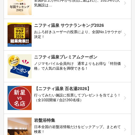
全国約2.2万件の中から頂点に選ばれた、2025年の人
気施設は…
ニフティ温泉 サウナランキング2026
おふろ好きユーザーの投票により、全国No.1サウナが
決定！
ニフティ温泉プレミアムクーポン
ノジマモバイル会員向け 通常よりもお得な「特別価
格」で人気の温泉を満喫できる！
【ニフティ温泉 百名湯2026】
行ってみたい施設に投票してプレゼントを当てよう！
（全10回開催 / 合計260名様）
岩盤浴特集
日本全国の岩盤浴情報だけをピックアップ。まとめて
検索！