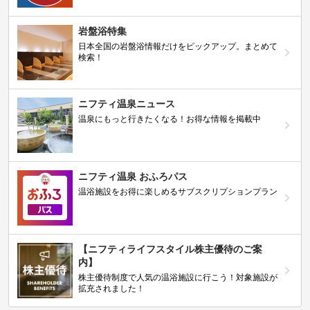
岩盤浴特集
日本全国の岩盤浴情報だけをピックアップ。まとめて
検索！
ニフティ温泉ニュース
温泉にもっと行きたくなる！お得な情報を掲載中
ニフティ温泉 おふろパス
温浴施設をお得に楽しめるサブスクリプションプラン
【ニフティライフスタイル株主優待のご案
内】
株主優待制度で人気の温浴施設に行こう！対象施設が
拡充されました！