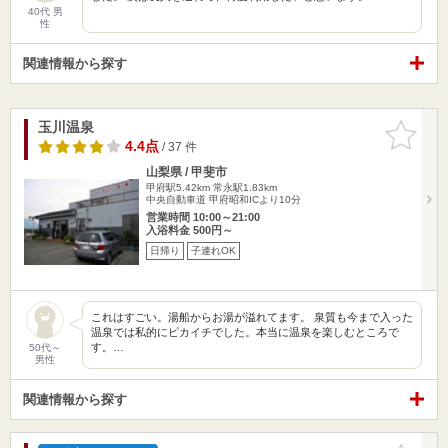
40代 男
性
関連情報から探す
玉川温泉
お気に入
りに追加
4.4点
/ 37 件
山梨県 / 甲斐市
甲府駅5.42km
常永駅1.83km
中央自動車道 甲府昭和ICより10分
営業時間 10:00～21:00
入浴料金 500円～
日帰り
子連れOK
これはすごい。湯船からお湯が溢れてます。 泉質も今まで入った
温泉では私的にピカイチでした。本当に温泉を楽しむところで
す。…
50代～
男性
関連情報から探す