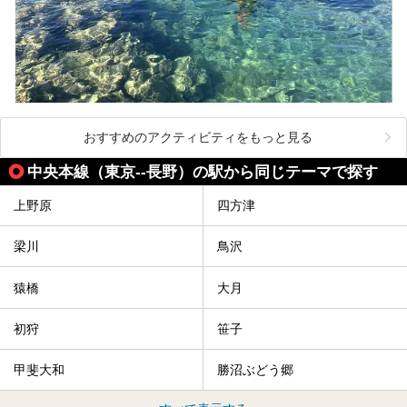
おすすめのアクティビティをもっと見る
中央本線（東京--長野）の駅から同じテーマで探す
上野原
四方津
梁川
鳥沢
猿橋
大月
初狩
笹子
甲斐大和
勝沼ぶどう郷