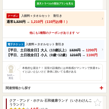
楽天トラベルの宿泊プランを見る
入館料＋タオルセット 割引き
クーポン
通常
1,320円
→
1,210円（110円お得！）
他にも1種類のクーポンがあります
入館料＋タオルセット 割引き
電子チケット
【平日、土日祝全日】大人（13歳以上）
1320円
→
1200円
【平日、土日祝全日】小人（0歳~12歳）
1210円
→
1100円
本格的な湯治？！ 浴室の設備的には本格感がマシマシで快適キレ
イとはいえないけど 身体に効いてる感がある
50代～
男性
関連情報から探す
クア・アンド・ホテル 石和健康ランド（いさわけんこ
お気に入
うランド）
りに追加