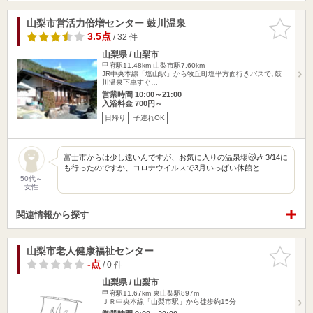
山梨市営活力倍増センター 鼓川温泉
お気に入
りに追加
3.5点
/ 32 件
山梨県 / 山梨市
甲府駅11.48km
山梨市駅7.60km
JR中央本線「塩山駅」から牧丘町塩平方面行きバスで､鼓
川温泉下車すぐ…
営業時間 10:00～21:00
入浴料金 700円～
日帰り
子連れOK
富士市からは少し遠いんですが、お気に入りの温泉場😽🎶 3/14に
も行ったのですか、コロナウイルスで3月いっぱい休館と…
50代～
女性
関連情報から探す
山梨市老人健康福祉センター
お気に入
りに追加
-点
/ 0 件
山梨県 / 山梨市
甲府駅11.67km
東山梨駅897m
ＪＲ中央本線「山梨市駅」から徒歩約15分