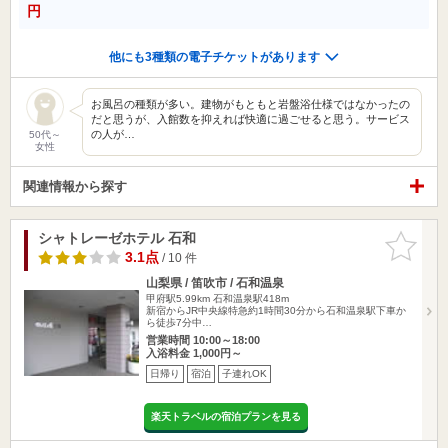
円
他にも3種類の電子チケットがあります
お風呂の種類が多い。建物がもともと岩盤浴仕様ではなかったの
だと思うが、入館数を抑えれば快適に過ごせると思う。サービス
の人が…
50代～
女性
関連情報から探す
シャトレーゼホテル 石和
お気に入
りに追加
3.1点
/ 10 件
山梨県 / 笛吹市 / 石和温泉
甲府駅5.99km
石和温泉駅418m
新宿からJR中央線特急約1時間30分から石和温泉駅下車か
ら徒歩7分中…
営業時間 10:00～18:00
入浴料金 1,000円～
日帰り
宿泊
子連れOK
楽天トラベルの宿泊プランを見る