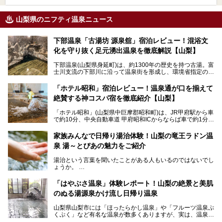
山梨県のニフティ温泉ニュース
下部温泉「古湯坊 源泉舘」宿泊レビュー！混浴文
化を守り抜く足元湧出温泉を徹底解説【山梨】
下部温泉(山梨県身延町)は、約1300年の歴史を持つ古湯。富
士川支流の下部川に沿って温泉街を形成し、環境省指定の国
民保養温泉地でもあります。
中でも「古湯坊 源泉舘」は、戦国時代に武田信玄公も療養
「ホテル昭和」宿泊レビュー！温泉通が口を揃えて
したと伝えられる名湯の宿。最大の特徴は、令和の現代にお
絶賛する神コスパ宿を徹底紹介【山梨】
いても混浴文化が守られ、老若男女の分け隔て一切無く温泉
入浴を楽しめる点。全国的に混浴温泉は年々少しずつ減少傾
「ホテル昭和」(山梨県中巨摩郡昭和町)は、JR甲府駅から車
向にありますが、「古湯坊 源泉舘」では本来あるべき混浴
で約10分、中央自動車道 甲府昭和ICからならば車で約1分の
の姿が保たれている点に注目すべきでしょう。
場所にあるビジネスホテル。2名1室で1名あたり4,000円台
から、一人泊でも6,000円台から宿泊可能です。
今回は足元湧出の混浴温泉である「かくし湯大岩風呂」をは
家族みんなで日帰り湯治体験！山梨の竜王ラドン温
じめ、湯治棟である「別館神泉」を中心に「古湯坊 源泉
泉 湯～とぴあの魅力をご紹介
しかし、最大の魅力は“温泉そのもの”でしょう。自家源泉を
舘」の全貌を徹底紹介します。
所有し、豪快に源泉かけ流しで提供。泡付きのある重曹泉系
湯治という言葉を聞いたことがある人もいるのではないでし
統の単純温泉は、入浴すると実にサッパリ爽快。日帰り入浴
ょうか。
不可なこともあり、全国の温泉ファンがこの温泉を求めて
「ホテル昭和」へ宿泊します。この価格帯のビジネスホテル
なかなか体験できない、湯治体験が日帰りでできる温浴施設
では循環濾過の沸かし湯が一般的ですが、ここは本物の極上
「はやぶさ温泉」体験レポート！山梨の絶景と美肌
が山梨にあります。
温泉。まさに価格破壊と言えるクオリティです。
のぬる湯源泉かけ流し日帰り温泉
家族みんなで楽しめる、山梨県の「竜王ラドン温泉 湯～と
今回は筆者自ら宿泊し、「ホテル昭和」の温泉をはじめ、客
山梨県山梨市には「ほったらかし温泉」や「フルーツ温泉ぷ
ぴあ」の魅力をご紹介します。
室や無料朝食などをご紹介。温泉通が口を揃えて絶賛する神
くぷく」など有名な温泉が数多くありますが、実は、温泉マ
コスパ宿の全貌を徹底解説します！
ニアがわざわざ遠方から足を運ぶ極上の日帰り温泉もあるん