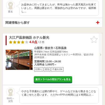
お盆休みに行ってきましたが、昨年は無かった露天風呂が出来て
いました。周囲は囲まれて、開放的なのは空のみですが、場所柄
し…
匿名
関連情報から探す
大江戸温泉物語 ホテル新光
お気に入
りに追加
4.0点
/ 2 件
山梨県 / 笛吹市 / 石和温泉
甲府駅6.74km
石和温泉駅736m
JR中央本線 石和温泉駅よりタクシー利用5分、徒歩15分
(石和温泉…
営業時間 15:00～24:00
入浴料金 1,080円～
日帰り
宿泊
子連れOK
楽天トラベルの宿泊プランを見る
小さな子供連れには鯉の餌やり、ゲームなどがあり飽きることな
く過ごせたと思います。 ただﾁｪｯｸｱｳﾄの時間には１時間以上…
50代～
女性