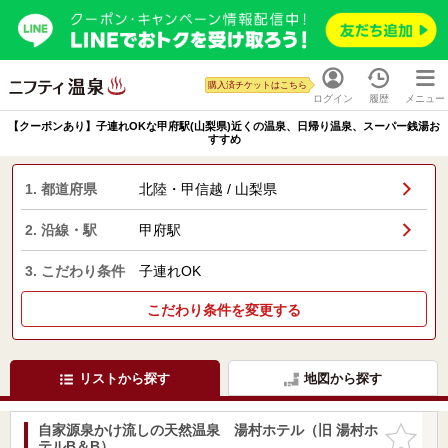
購入済チケットはこちら
ログイン
履歴
メニュー
【クーポンあり】子連れOKな甲府駅(山梨県)近くの温泉、日帰り温泉、スーパー銭湯お
すすめ
1. 都道府県
北陸・甲信越 / 山梨県
2. 沿線・駅
甲府駅
3. こだわり条件
子連れOK
こだわり条件を変更する
リストから探す
地図から探す
自家源泉かけ流しの天然温泉 湯村ホテル（旧 湯村ホ
お気に入
テルB＆B）
りに追加