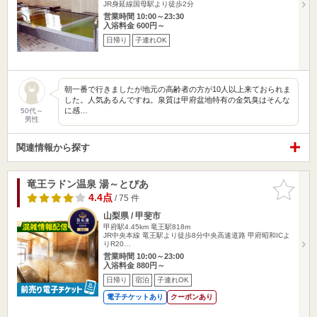
JR身延線国母駅より徒歩2分
営業時間 10:00～23:30
入浴料金 600円～
日帰り
子連れOK
朝一番で行きましたが地元の高齢者の方が10人以上来ておられま
した。人気あるんですね。泉質は甲府盆地特有の金気臭はそんな
に感…
50代～
男性
関連情報から探す
竜王ラドン温泉 湯～とぴあ
お気に入
りに追加
4.4点
/ 75 件
山梨県 / 甲斐市
甲府駅4.45km
竜王駅818m
JR中央本線 竜王駅より徒歩8分中央高速道路 甲府昭和ICよ
りR20…
営業時間 10:00～23:00
入浴料金 880円～
日帰り
宿泊
子連れOK
電子チケットあり
クーポンあり