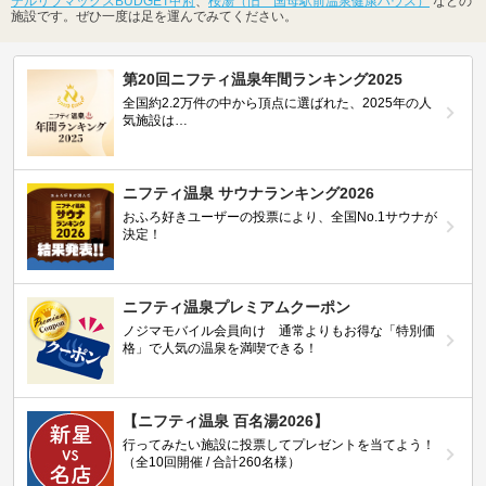
テルリブマックスBUDGET甲府
、
桜湯（旧 国母駅前温泉健康ハウス）
などの
施設です。ぜひ一度は足を運んでみてください。
第20回ニフティ温泉年間ランキング2025
全国約2.2万件の中から頂点に選ばれた、2025年の人
気施設は…
ニフティ温泉 サウナランキング2026
おふろ好きユーザーの投票により、全国No.1サウナが
決定！
ニフティ温泉プレミアムクーポン
ノジマモバイル会員向け 通常よりもお得な「特別価
格」で人気の温泉を満喫できる！
【ニフティ温泉 百名湯2026】
行ってみたい施設に投票してプレゼントを当てよう！
（全10回開催 / 合計260名様）