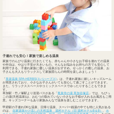
子連れでも安心！家族で楽しめる温泉
家族でのんびり温泉に行きたくても、赤ちゃんや小さなお子様を連れての温泉
や外泊は、やはり不安が大きいもの。そんなお悩みをお持ちの方でも安心して
利用できる、子連れ家族に優しい温泉がおすすめ。せっかくの癒しの温泉、お
子さんも大人もリラックスして家族団らんの時間を楽しみましょう！
「
美楽温泉 SPA-HERBS(スパハーブス)
」は、子連れ家族に嬉しいキッズルーム
が用意されており、小さなお子さんがいても安心して過ごすことができます。
また、リラックススペースやコミックスペースでゆったりすることもできま
す。
草加駅・竹ノ塚駅より送迎バスがある「
竜泉寺の湯 草加谷塚店
」では、ちびっ
この湯(天然温泉)は、おむつの取れていない小さなお子様が入れるお風呂もご用
意。キッズコーナーもあり家族みんなで温泉を楽しむことができます。
甲府駅の子連れOKな温泉、日帰り温泉、スーパー銭湯の中でも特に人気がある
のは、
自家源泉かけ流しの天然温泉 湯村ホテル（旧 湯村ホテルB＆B）
、
ホ