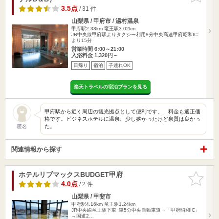
3.5点
/ 31 件
山梨県 / 甲府市 / 湯村温泉
甲府駅2.38km
竜王駅3.02km
JR中央線甲府駅よりタクシー利用8分中央高速甲府昭和IC
より15分
営業時間 6:00～21:00
入浴料金 1,320円～
日帰り
宿泊
子連れOK
楽天トラベルの宿泊プランを見る
甲府駅から近く周辺の観光拠点として便利です。 料金も適正価
格です。ビジネスホテルに温泉、少し狭かったけど泉質は良かっ
た。
匿名
関連情報から探す
ホテルリブマックスBUDGET甲府
お気に入
りに追加
4.0点
/ 2 件
山梨県 / 甲斐市
甲府駅4.16km
竜王駅1.24km
JR中央線竜王駅下車･車5分中央自動車道→「甲府昭和IC」
→国道2…