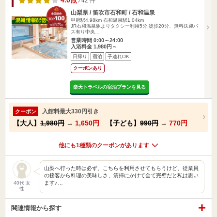
4.0点
/ 42 件
山梨県 / 笛吹市石和町 / 石和温泉
甲府駅4.98km
石和温泉駅1.04km
JR石和温泉駅よりタクシー利用5分,徒歩20分、無料送迎バ
ス有り中央…
営業時間 0:00～24:00
入浴料金 1,980円～
日帰り
宿泊
子連れOK
クーポンあり
楽天トラベルの宿泊プランを見る
入館料最大330円引き
クーポン
【大人】
1,980円
→
1,650円
【子ども】
990円
→
770円
他にも1種類のクーポンがあります
山梨へ行った時は必ず、こちらを利用させてもらうけど、従業員
の接客から料理の美味しさ、清掃にかけて全て完璧だと私は思い
ます♪…
40代 女
性
関連情報から探す