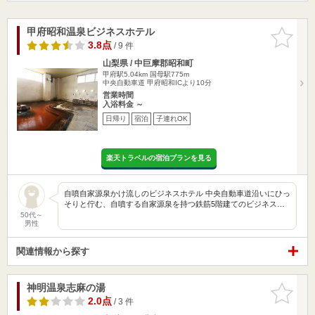
甲府昭和温泉ビジネスホテル
お気に入
りに追加
3.8点
/ 9 件
山梨県 / 中巨摩郡昭和町
甲府駅5.04km
国母駅775m
中央自動車道 甲府昭和ICより10分
営業時間
入浴料金 ～
日帰り
宿泊
子連れOK
楽天トラベルの宿泊プランを見る
自噴自家源泉かけ流しのビジネスホテル 中央自動車道沿いにひっ
そりと佇む、自噴する自家源泉を持つ鉄筋5階建てのビジネス…
50代～
男性
関連情報から探す
神明温泉志麻の湯
お気に入
りに追加
2.0点
/ 3 件