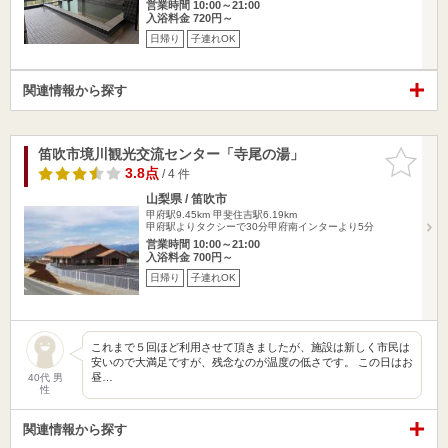
営業時間 10:00～21:00
入浴料金 720円～
日帰り
子連れOK
関連情報から探す
笛吹市境川観光交流センター「寺尾の湯」
お気に入
りに追加
3.8点
/ 4 件
山梨県 / 笛吹市
甲府駅9.45km
甲斐住吉駅6.19km
甲府駅よりタクシーで30分甲府南インターより5分
営業時間 10:00～21:00
入浴料金 700円～
日帰り
子連れOK
これまで５回ほど利用させて頂きましたが、施設は新しく市民は
安いので大満足ですが、残念なのが温度の低さです。 この日はお
昼…
40代 男
性
関連情報から探す