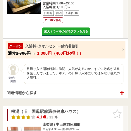
営業時間 9:00～22:00
入浴料金 1,100円～
日帰り
宿泊
子連れOK
クーポンあり
楽天トラベルの宿泊プランを見る
入浴料+タオルセット+館内着割引
クーポン
通常
1,700円
→
1,300円（400円お得！）
日帰り入浴開始時刻に訪問。人気があるのか、すでに数名が温泉
を楽しんでいました。ホテルの日帰り入浴にしてはかなり強気の
入浴料…
50代～
男性
関連情報から探す
桜湯（旧 国母駅前温泉健康ハウス）
お気に入
りに追加
4.1点
/ 33 件
山梨県 / 中巨摩郡昭和町
甲府駅4.33km
国母駅218m