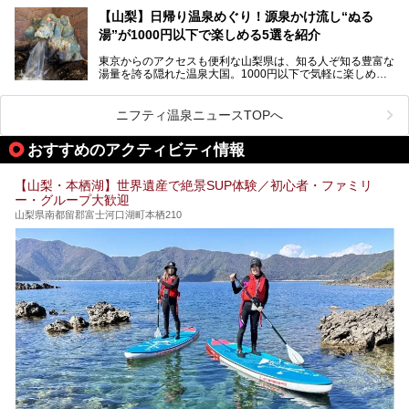
───
です。今回紹介する「はやぶさ温泉」も、そのひとつ。温泉
提供元：株式会社湯ーとぴあ【PR】
【山梨】日帰り温泉めぐり！源泉かけ流し“ぬる
はもちろん、絶景や地元食材を活かしたグルメも堪能できま
この記事は株式会社湯ーとぴあのPRレポート記事です。
湯”が1000円以下で楽しめる5選を紹介
す。
「はやぶさ温泉」が多くの人を惹きつける理由を詳しく解説
東京からのアクセスも便利な山梨県は、知る人ぞ知る豊富な
します。
湯量を誇る隠れた温泉大国。1000円以下で気軽に楽しめ
る、極上の源泉かけ流し日帰り温泉が点在しています。しか
も、これからの季節に嬉しい、じんわりと体の芯まで温ま
る“ぬる湯”が豊富なのも魅力。今回は、湯質も抜群で心ゆく
ニフティ温泉ニュースTOPへ
までリラックスできる山梨のお得な日帰り温泉を、実際体験
した感想と共に紹介します。
おすすめのアクティビティ情報
※ぬる湯とは35℃～39℃程度の体温に近いぬるめ温泉のこ
とです。
【山梨・本栖湖】世界遺産で絶景SUP体験／初心者・ファミリ
ー・グループ大歓迎
山梨県南都留郡富士河口湖町本栖210