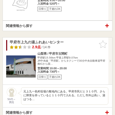
営業時間 9:00～20:00
入浴料金 520円～
日帰り
子連れOK
関連情報から探す
甲府市上九の湯ふれあいセンター
お気に入
りに追加
2.9点
/ 14 件
山梨県 / 甲府市古関町
甲府駅15.56km
甲斐上野駅9.07km
JR中央線「甲府駅」からタクシーで30分中央自動車道甲府
南ICから国…
営業時間 10:00～20:00
入浴料金 730円～
日帰り
子連れOK
元上九一色村役場の敷地内にある。甲府市民だと３１０円、さら
に障害を持っていると１１０円で入れる。ただし市外は高い。湯
はつる…
50代～
男性
関連情報から探す