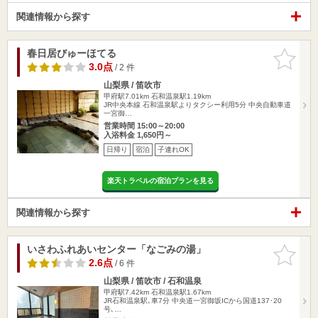
関連情報から探す
春日居びゅーほてる
お気に入
りに追加
3.0点
/ 2 件
山梨県 / 笛吹市
甲府駅7.01km
石和温泉駅1.19km
JR中央本線 石和温泉駅よりタクシー利用5分 中央自動車道
一宮御…
営業時間 15:00～20:00
入浴料金 1,650円～
日帰り
宿泊
子連れOK
楽天トラベルの宿泊プランを見る
関連情報から探す
いさわふれあいセンター「なごみの湯」
お気に入
りに追加
2.6点
/ 6 件
山梨県 / 笛吹市 / 石和温泉
甲府駅7.42km
石和温泉駅1.67km
JR石和温泉駅､車7分 中央道一宮御坂ICから国道137･20
号､…