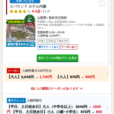
お気に入
今空いています
りに追加
スパランド ホテル内藤
4.4点
/ 51 件
山梨県 / 笛吹市石和町
甲府駅5.79km
石和温泉駅1.80km
JR中央線､石和温泉駅からタクシーで7分 中央道､一宮御坂I
Cから…
営業時間 0:00～25:00
入浴料金 2,040円～
日帰り
宿泊
子連れOK
電子チケットあり
クーポンあり
楽天トラベルの宿泊プランを見る
入館料最大340円引き
クーポン
【大人】
2,040円
→
1,700円
【小人】
970円
→
900円
他にも1種類のクーポンがあります
入館料割引
電子チケット
【平日、土日祝全日】大人（中学生以上）
2040円
→
1600
円
【平日、土日祝全日】小人（3歳~小学生）
970円
→
800