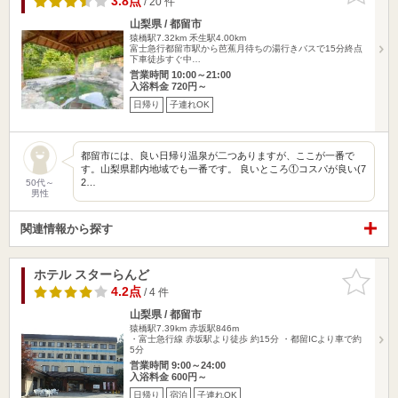
3.8点
/ 20 件
山梨県 / 都留市
猿橋駅7.32km
禾生駅4.00km
富士急行都留市駅から芭蕉月待ちの湯行きバスで15分終点
下車徒歩すぐ中…
営業時間 10:00～21:00
入浴料金 720円～
日帰り
子連れOK
都留市には、良い日帰り温泉が二つありますが、ここが一番で
す。山梨県郡内地域でも一番です。 良いところ①コスパが良い(7
2…
50代～
男性
関連情報から探す
ホテル スターらんど
お気に入
りに追加
4.2点
/ 4 件
山梨県 / 都留市
猿橋駅7.39km
赤坂駅846m
・富士急行線 赤坂駅より徒歩 約15分 ・都留ICより車で約
5分
営業時間 9:00～24:00
入浴料金 600円～
日帰り
宿泊
子連れOK