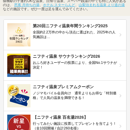
猿橋駅の子連れOKな温泉、日帰り温泉、スーパー銭湯の中でも特に人気がある
のは、
芭蕉 月待ちの湯
、
ホテル スターらんど
、
山梨泊まれる温泉 より道の湯
などの施設です。ぜひ一度は足を運んでみてください。
第20回ニフティ温泉年間ランキング2025
全国約2.2万件の中から頂点に選ばれた、2025年の人
気施設は…
ニフティ温泉 サウナランキング2026
おふろ好きユーザーの投票により、全国No.1サウナが
決定！
ニフティ温泉プレミアムクーポン
ノジマモバイル会員向け 通常よりもお得な「特別価
格」で人気の温泉を満喫できる！
【ニフティ温泉 百名湯2026】
行ってみたい施設に投票してプレゼントを当てよう！
（全10回開催 / 合計260名様）