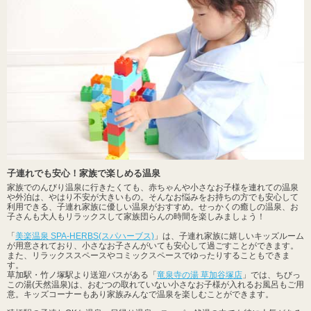
子連れでも安心！家族で楽しめる温泉
家族でのんびり温泉に行きたくても、赤ちゃんや小さなお子様を連れての温泉
や外泊は、やはり不安が大きいもの。そんなお悩みをお持ちの方でも安心して
利用できる、子連れ家族に優しい温泉がおすすめ。せっかくの癒しの温泉、お
子さんも大人もリラックスして家族団らんの時間を楽しみましょう！
「
美楽温泉 SPA-HERBS(スパハーブス)
」は、子連れ家族に嬉しいキッズルーム
が用意されており、小さなお子さんがいても安心して過ごすことができます。
また、リラックススペースやコミックスペースでゆったりすることもできま
す。
草加駅・竹ノ塚駅より送迎バスがある「
竜泉寺の湯 草加谷塚店
」では、ちびっ
この湯(天然温泉)は、おむつの取れていない小さなお子様が入れるお風呂もご用
意。キッズコーナーもあり家族みんなで温泉を楽しむことができます。