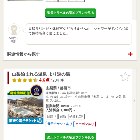
楽天トラベルの宿泊プランを見る
日帰り利用だと休憩室などありませんが、シャワーがドバドバ出
て気持ち良く使えました。
50代～
男性
関連情報から探す
山梨泊まれる温泉 より道の湯
お気に入
りに追加
4.6点
/ 234 件
山梨県 / 都留市
猿橋駅8.19km
都留市駅106m
車でお越しの場合 中央自動車道「都留IC」より約２分 電
車でお越…
営業時間 10:00～23:00
入浴料金 1,300円～
日帰り
宿泊
子連れOK
電子チケットあり
クーポンあり
楽天トラベルの宿泊プランを見る