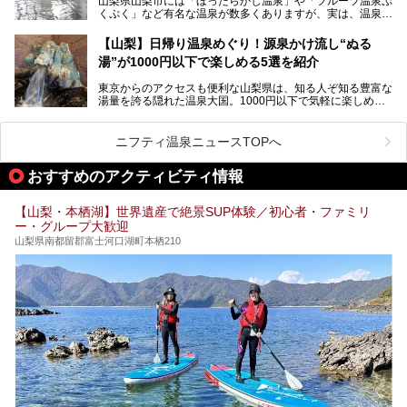
山梨県山梨市には「ほったらかし温泉」や「フルーツ温泉ぷ
ぴあ」の魅力をご紹介します。
室や無料朝食などをご紹介。温泉通が口を揃えて絶賛する神
くぷく」など有名な温泉が数多くありますが、実は、温泉マ
コスパ宿の全貌を徹底解説します！
ニアがわざわざ遠方から足を運ぶ極上の日帰り温泉もあるん
───
です。今回紹介する「はやぶさ温泉」も、そのひとつ。温泉
提供元：株式会社湯ーとぴあ【PR】
【山梨】日帰り温泉めぐり！源泉かけ流し“ぬる
はもちろん、絶景や地元食材を活かしたグルメも堪能できま
この記事は株式会社湯ーとぴあのPRレポート記事です。
湯”が1000円以下で楽しめる5選を紹介
す。
「はやぶさ温泉」が多くの人を惹きつける理由を詳しく解説
東京からのアクセスも便利な山梨県は、知る人ぞ知る豊富な
します。
湯量を誇る隠れた温泉大国。1000円以下で気軽に楽しめ
る、極上の源泉かけ流し日帰り温泉が点在しています。しか
も、これからの季節に嬉しい、じんわりと体の芯まで温ま
る“ぬる湯”が豊富なのも魅力。今回は、湯質も抜群で心ゆく
ニフティ温泉ニュースTOPへ
までリラックスできる山梨のお得な日帰り温泉を、実際体験
した感想と共に紹介します。
おすすめのアクティビティ情報
※ぬる湯とは35℃～39℃程度の体温に近いぬるめ温泉のこ
とです。
【山梨・本栖湖】世界遺産で絶景SUP体験／初心者・ファミリ
ー・グループ大歓迎
山梨県南都留郡富士河口湖町本栖210