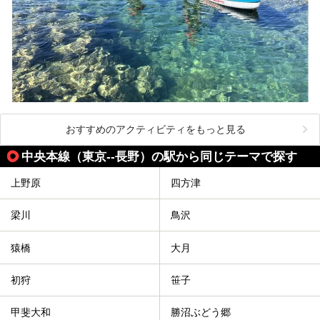
おすすめのアクティビティをもっと見る
中央本線（東京--長野）の駅から同じテーマで探す
上野原
四方津
梁川
鳥沢
猿橋
大月
初狩
笹子
甲斐大和
勝沼ぶどう郷