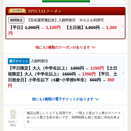
【百名湯受賞記念】入館料割引 ※小人も利用可
期間限定
【平日】
1,300円
→
1,100円
【土日祝】
1,500円
→
1,300
円
他にも1種類のクーポンがあります
入館料割引
電子チケット
【平日限定】大人（中学生以上）
1300円
→
1150円
【土日
祝限定】大人（中学生以上）
1500円
→
1350円
【平日、土
日祝全日】小学生以下（4歳~小学校6年生）
500円
→
350
円
他にも1種類の電子チケットがあります
施設は新しいくとても清潔です。 一階より道カフェ奥のスペース
ゆったり寛げる所が良いです。時間制限も無く気楽に滞在出来ま
す…
50代～
男性