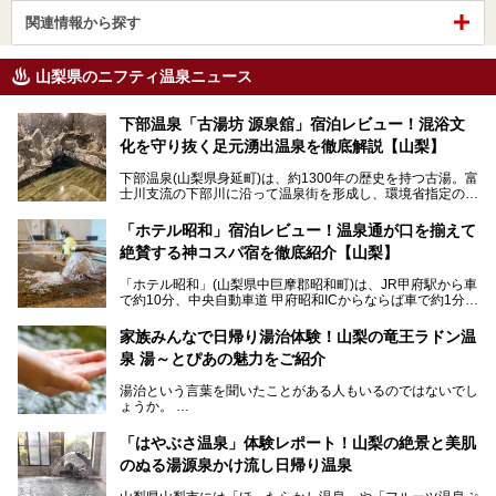
関連情報から探す
山梨県のニフティ温泉ニュース
下部温泉「古湯坊 源泉舘」宿泊レビュー！混浴文
化を守り抜く足元湧出温泉を徹底解説【山梨】
下部温泉(山梨県身延町)は、約1300年の歴史を持つ古湯。富
士川支流の下部川に沿って温泉街を形成し、環境省指定の国
民保養温泉地でもあります。
中でも「古湯坊 源泉舘」は、戦国時代に武田信玄公も療養
「ホテル昭和」宿泊レビュー！温泉通が口を揃えて
したと伝えられる名湯の宿。最大の特徴は、令和の現代にお
絶賛する神コスパ宿を徹底紹介【山梨】
いても混浴文化が守られ、老若男女の分け隔て一切無く温泉
入浴を楽しめる点。全国的に混浴温泉は年々少しずつ減少傾
「ホテル昭和」(山梨県中巨摩郡昭和町)は、JR甲府駅から車
向にありますが、「古湯坊 源泉舘」では本来あるべき混浴
で約10分、中央自動車道 甲府昭和ICからならば車で約1分の
の姿が保たれている点に注目すべきでしょう。
場所にあるビジネスホテル。2名1室で1名あたり4,000円台
から、一人泊でも6,000円台から宿泊可能です。
今回は足元湧出の混浴温泉である「かくし湯大岩風呂」をは
家族みんなで日帰り湯治体験！山梨の竜王ラドン温
じめ、湯治棟である「別館神泉」を中心に「古湯坊 源泉
泉 湯～とぴあの魅力をご紹介
しかし、最大の魅力は“温泉そのもの”でしょう。自家源泉を
舘」の全貌を徹底紹介します。
所有し、豪快に源泉かけ流しで提供。泡付きのある重曹泉系
湯治という言葉を聞いたことがある人もいるのではないでし
統の単純温泉は、入浴すると実にサッパリ爽快。日帰り入浴
ょうか。
不可なこともあり、全国の温泉ファンがこの温泉を求めて
「ホテル昭和」へ宿泊します。この価格帯のビジネスホテル
なかなか体験できない、湯治体験が日帰りでできる温浴施設
では循環濾過の沸かし湯が一般的ですが、ここは本物の極上
「はやぶさ温泉」体験レポート！山梨の絶景と美肌
が山梨にあります。
温泉。まさに価格破壊と言えるクオリティです。
のぬる湯源泉かけ流し日帰り温泉
家族みんなで楽しめる、山梨県の「竜王ラドン温泉 湯～と
今回は筆者自ら宿泊し、「ホテル昭和」の温泉をはじめ、客