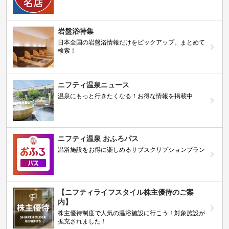
岩盤浴特集
日本全国の岩盤浴情報だけをピックアップ。まとめて
検索！
ニフティ温泉ニュース
温泉にもっと行きたくなる！お得な情報を掲載中
ニフティ温泉 おふろパス
温浴施設をお得に楽しめるサブスクリプションプラン
【ニフティライフスタイル株主優待のご案
内】
株主優待制度で人気の温浴施設に行こう！対象施設が
拡充されました！