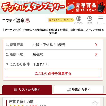
購入済チケットはこちら
ログイン
履歴
メニュー
【クーポンあり】子連れOKな猿橋駅(山梨県)近くの温泉、日帰り温泉、スーパー銭湯お
すすめ
1. 都道府県
北陸・甲信越 / 山梨県
2. 沿線・駅
猿橋駅
3. こだわり条件
子連れOK
こだわり条件を変更する
リストから探す
地図から探す
芭蕉 月待ちの湯
お気に入
りに追加