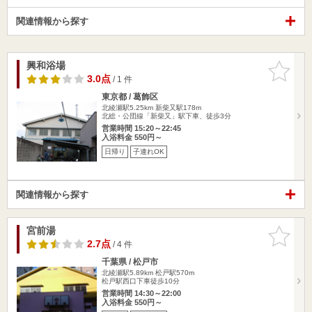
関連情報から探す
興和浴場
お気に入
りに追加
3.0点
/ 1 件
東京都 / 葛飾区
北綾瀬駅5.25km
新柴又駅178m
北総・公団線「新柴又」駅下車、徒歩3分
営業時間 15:20～22:45
入浴料金 550円～
日帰り
子連れOK
関連情報から探す
宮前湯
お気に入
りに追加
2.7点
/ 4 件
千葉県 / 松戸市
北綾瀬駅5.89km
松戸駅570m
松戸駅西口下車徒歩10分
営業時間 14:30～22:00
入浴料金 550円～