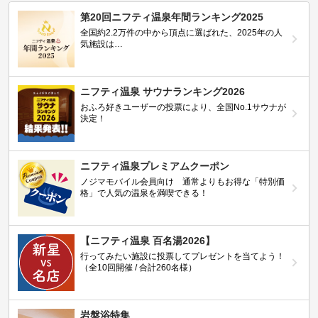
第20回ニフティ温泉年間ランキング2025
全国約2.2万件の中から頂点に選ばれた、2025年の人
気施設は…
ニフティ温泉 サウナランキング2026
おふろ好きユーザーの投票により、全国No.1サウナが
決定！
ニフティ温泉プレミアムクーポン
ノジマモバイル会員向け 通常よりもお得な「特別価
格」で人気の温泉を満喫できる！
【ニフティ温泉 百名湯2026】
行ってみたい施設に投票してプレゼントを当てよう！
（全10回開催 / 合計260名様）
岩盤浴特集