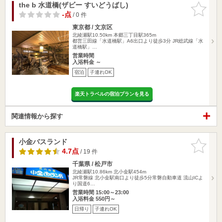
the b 水道橋(ザビー すいどうばし)
お気に入
りに追加
-点
/ 0 件
東京都 / 文京区
北綾瀬駅10.50km
本郷三丁目駅365m
都営三田線「水道橋駅」A6出口より徒歩3分 JR総武線「水
道橋駅」…
営業時間
入浴料金 ～
宿泊
子連れOK
楽天トラベルの宿泊プランを見る
関連情報から探す
小金バスランド
お気に入
りに追加
4.7点
/ 19 件
千葉県 / 松戸市
北綾瀬駅10.86km
北小金駅454m
JR常磐線 北小金駅南口より徒歩5分常磐自動車道 流山ICよ
り国道6…
営業時間 15:00～23:00
入浴料金 550円～
日帰り
子連れOK