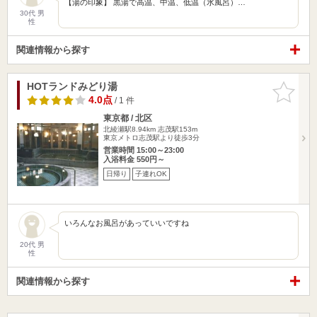
【湯の印象】 黒湯で高温、中温、低温（水風呂）…
30代 男
性
関連情報から探す
HOTランドみどり湯
お気に入
りに追加
4.0点
/ 1 件
東京都 / 北区
北綾瀬駅8.94km
志茂駅153m
東京メトロ志茂駅より徒歩3分
営業時間 15:00～23:00
入浴料金 550円～
日帰り
子連れOK
いろんなお風呂があっていいですね
20代 男
性
関連情報から探す