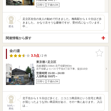
日帰り
子連れOK
足立区在住の友人の勧めで行きました。梅島駅から１０分ほど歩
きました。 かなり古そうな建物ですが、受付式になっています。
中…
匿名
関連情報から探す
金の湯
お気に入
りに追加
3.5点
/ 2 件
東京都 / 足立区
北綾瀬駅4.04km
北千住駅993m
北千住駅よりバスで千住4丁目下車、徒歩10分
営業時間 15:00～24:00
入浴料金 550円～
日帰り
子連れOK
北千住から１５分ほど歩くと、ニコニコ商店街という住宅と商店
が混じったような渋い商店街があり、その一角にあります。 入口
は…
50代～
男性