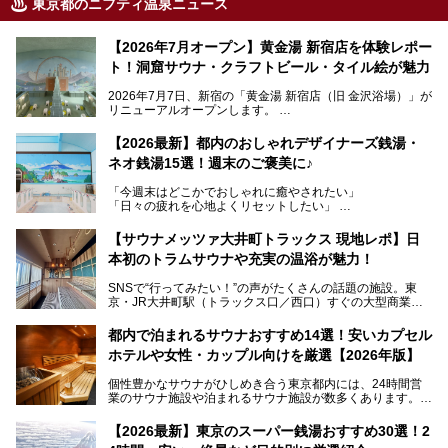
東京都のニフティ温泉ニュース
【2026年7月オープン】黄金湯 新宿店を体験レポー
ト！洞窟サウナ・クラフトビール・タイル絵が魅力
2026年7月7日、新宿の「黄金湯 新宿店（旧 金沢浴場）」が
リニューアルオープンします。
レトロでノスタルジックなタイル絵はそのまま、昔からここ
【2026最新】都内のおしゃれデザイナーズ銭湯・
を知る地元の人にも、新しく足を運んでくれる人にも愛され
ネオ銭湯15選！週末のご褒美に♪
る、今の時代の"銭湯"として生まれ変わりました。洞窟のよ
うなユニークなサウナ、自家醸造のクラフトビールが飲める
「今週末はどこかでおしゃれに癒やされたい」
ビアバーなど、新しく登場したスポットも併せて紹介しま
「日々の疲れを心地よくリセットしたい」
す。充実した設備があるのに、基本の入浴料が銭湯価格の5
──そんなときにおすすめなのが、今、都内で大きなブーム
50円というのも嬉しすぎます！
となっている新しいスタイルの銭湯です。
【サウナメッツァ大井町トラックス 現地レポ】日
本初のトラムサウナや充実の温浴が魅力！
最近、SNSやメディアで「デザイナーズ銭湯」や「ネオ銭
湯」という言葉をよく耳にしませんか？
SNSで“行ってみたい！”の声がたくさんの話題の施設。東
京・JR大井町駅（トラックス口／西口）すぐの大型商業施
本記事では、そもそもこれらがどんな銭湯なのか、その気に
設・大井町 トラックスに、2026年3月28日、「サウナメッ
なる違いを分かりやすく解説！さらに、都内で絶対に外せな
ツァ大井町トラックス」がニューオープン。施設の様子をレ
いおしゃれな名店15選を、おすすめの順番で一挙にご紹介
都内で泊まれるサウナおすすめ14選！安いカプセル
ポ―トします。
します。
ホテルや女性・カップル向けを厳選【2026年版】
個性豊かなサウナがひしめき合う東京都内には、24時間営
業のサウナ施設や泊まれるサウナ施設が数多くあります。
終電を逃した深夜の利用に限らず、時間を気にしないサウナ
を旅の目的とする「サ旅」や自分へのご褒美のための宿泊な
【2026最新】東京のスーパー銭湯おすすめ30選！2
ど、自分の好きなタイミングで好きなだけサ活ができるのが