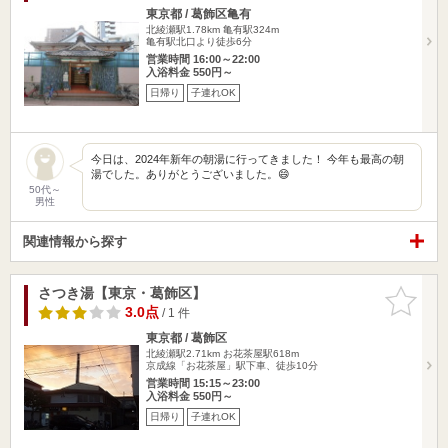
東京都 / 葛飾区亀有
北綾瀬駅1.78km
亀有駅324m
亀有駅北口より徒歩6分
営業時間 16:00～22:00
入浴料金 550円～
日帰り
子連れOK
今日は、2024年新年の朝湯に行ってきました！ 今年も最高の朝
湯でした。ありがとうございました。😄
50代～
男性
関連情報から探す
さつき湯【東京・葛飾区】
お気に入
りに追加
3.0点
/ 1 件
東京都 / 葛飾区
北綾瀬駅2.71km
お花茶屋駅618m
京成線「お花茶屋」駅下車、徒歩10分
営業時間 15:15～23:00
入浴料金 550円～
日帰り
子連れOK