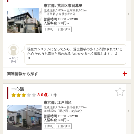
東京都 / 荒川区東日暮里
北綾瀬駅6.82km
三河島駅361m
三河島駅より徒歩約5分
営業時間 15:00～22:00
入浴料金 550円～
日帰り
子連れOK
現在のシステムになってから、過去投稿の多くが削除されている
ため そのうち貴重と思われるものをなるべく掲載します。 ２
０…
～10代
男性
関連情報から探す
一心湯
お気に入
りに追加
3.0点
/ 1 件
東京都 / 江戸川区
北綾瀬駅7.34km
新小岩駅335m
JR総武線「新小岩」徒歩4分
営業時間 15:30～22:30
入浴料金 550円～
日帰り
子連れOK