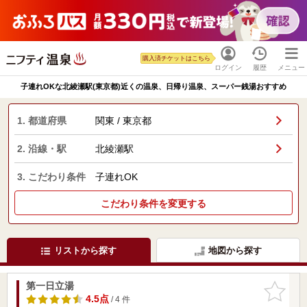
購入済チケットはこちら
ログイン
履歴
メニュー
子連れOKな北綾瀬駅(東京都)近くの温泉、日帰り温泉、スーパー銭湯おすすめ
1. 都道府県
関東 / 東京都
2. 沿線・駅
北綾瀬駅
3. こだわり条件
子連れOK
こだわり条件を変更する
リストから探す
地図から探す
第一日立湯
お気に入
りに追加
4.5点
/ 4 件