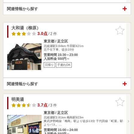
関連情報から探す
大和湯（柳原）
お気に入
りに追加
3.0点
/ 2 件
東京都 / 足立区
北綾瀬駅3.64km
牛田駅421m
北千住下車、徒歩10分
営業時間 15:30～23:00
入浴料金 550円～
日帰り
子連れOK
関連情報から探す
明美湯
お気に入
りに追加
3.7点
/ 3 件
東京都 / 足立区
北綾瀬駅3.81km
梅島駅923m
東武伊勢崎線「梅島」駅より徒歩13分 千代田線「町屋」駅
よりバス。…
営業時間 15:00～24:00
入浴料金 550円～