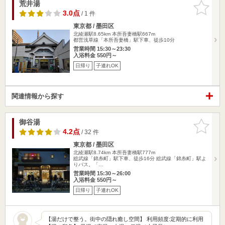
荒井湯
お気に入
りに追加
3.0点
/ 1 件
東京都 / 墨田区
北綾瀬駅8.65km
本所吾妻橋駅667m
都営浅草線「本所吾妻橋」駅下車、徒歩10分
営業時間 15:30～23:30
入浴料金 550円～
日帰り
子連れOK
関連情報から探す
御谷湯
お気に入
りに追加
4.2点
/ 32 件
東京都 / 墨田区
北綾瀬駅8.74km
本所吾妻橋駅777m
総武線「錦糸町」駅下車、徒歩16分 総武線「錦糸町」駅よ
りバス。「…
営業時間 15:30～26:00
入浴料金 550円～
日帰り
子連れOK
【湯だけで整う。街中の隠れ癒し空間】 利用頻度:定期的に利用