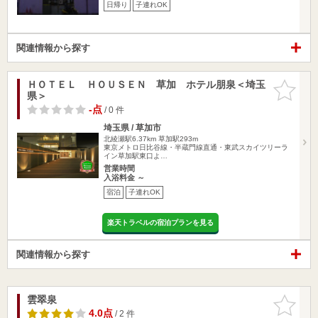
日帰り
子連れOK
関連情報から探す
ＨＯＴＥＬ ＨＯＵＳＥＮ 草加 ホテル朋泉＜埼玉
お気に入
県＞
りに追加
-点
/ 0 件
埼玉県 / 草加市
北綾瀬駅6.37km
草加駅293m
東京メトロ日比谷線・半蔵門線直通・東武スカイツリーラ
イン草加駅東口よ…
営業時間
入浴料金 ～
宿泊
子連れOK
楽天トラベルの宿泊プランを見る
関連情報から探す
雲翠泉
お気に入
りに追加
4.0点
/ 2 件