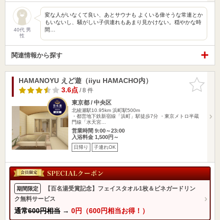
変な人がいなくて良い、あとサウナも よくいる偉そうな常連とか
もいないし、騒がしい子供連れもあまり見かけない。穏やかな時
間…
40代 男
性
関連情報から探す
HAMANOYU えど遊（iiyu HAMACHO内）
お気に入
りに追加
3.6点
/ 8 件
東京都 / 中央区
北綾瀬駅10.95km
浜町駅500m
・都営地下鉄新宿線「浜町」駅徒歩7分 ・東京メトロ半蔵
門線「水天宮…
営業時間 9:00～23:00
入浴料金 1,500円～
日帰り
子連れOK
【百名湯受賞記念】フェイスタオル1枚＆ビネガードリン
期間限定
ク無料サービス
通常
600円相当
→
0円（600円相当お得！）