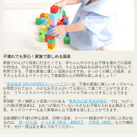
子連れでも安心！家族で楽しめる温泉
家族でのんびり温泉に行きたくても、赤ちゃんや小さなお子様を連れての温泉
や外泊は、やはり不安が大きいもの。そんなお悩みをお持ちの方でも安心して
利用できる、子連れ家族に優しい温泉がおすすめ。せっかくの癒しの温泉、お
子さんも大人もリラックスして家族団らんの時間を楽しみましょう！
「
美楽温泉 SPA-HERBS(スパハーブス)
」は、子連れ家族に嬉しいキッズルーム
が用意されており、小さなお子さんがいても安心して過ごすことができます。
また、リラックススペースやコミックスペースでゆったりすることもできま
す。
草加駅・竹ノ塚駅より送迎バスがある「
竜泉寺の湯 草加谷塚店
」では、ちびっ
この湯(天然温泉)は、おむつの取れていない小さなお子様が入れるお風呂もご用
意。キッズコーナーもあり家族みんなで温泉を楽しむことができます。
北綾瀬駅の子連れOKな温泉、日帰り温泉、スーパー銭湯の中でも特に人気があ
るのは、
第一日立湯
、
さつき湯【東京・葛飾区】
、
大和湯（柳原）
などの施設
です。ぜひ一度は足を運んでみてください。