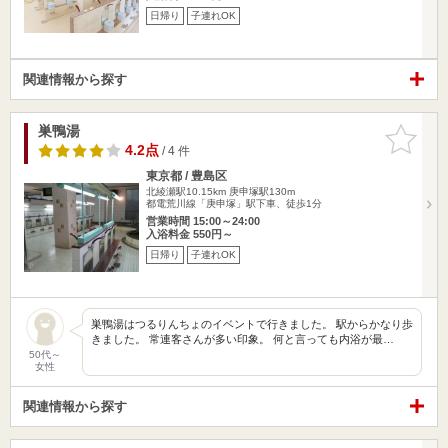
日帰り
子連れOK
関連情報から探す
巣鴨湯
お気に入
りに追加
4.2点
/ 4 件
東京都 / 豊島区
北綾瀬駅10.15km
庚申塚駅130m
都電荒川線「庚申塚」駅下車、徒歩1分
営業時間 15:00～24:00
入浴料金 550円～
日帰り
子連れOK
巣鴨湯はつるりんちょのイベントで行きました。 駅からかなり歩
きました。 常連客さんが多い印象。 何と言っても内浴が最…
50代～
女性
関連情報から探す