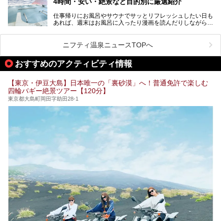
4時間・安い・絶景など目的別に厳選紹介
魅力です。
仕事帰りにお風呂やサウナでサッとリフレッシュしたい日も
最近では、男性専用施設だけでなく、カップルや女性に嬉し
あれば、週末はお風呂に入ったり漫画を読んだりしながら一
い個室サウナも増えてきました。
日中ダラダラ過ごしたい日もあると思います。
この記事では、東京都内にある24時間営業のサウナの中か
また、終電を逃してしまい、「このまま朝までゆっくりでき
ら、特におすすめしたい施設14選をご紹介します。
ニフティ温泉ニュースTOPへ
る場所があれば」と探した経験がある人も多いのではないで
宿泊可能な施設もピックアップしているので、ぜひチェック
しょうか。
してみてください。
おすすめのアクティビティ情報
そこで本記事では、東京でおすすめのスーパー銭湯を、目的
別に厳選した30施設からご紹介します。
【東京・伊豆大島】日本唯一の「裏砂漠」へ！普通免許で楽しむ
24時間営業で宿泊できる施設や、1,000円以下で楽しめる安
四輪バギー絶景ツアー【120分】
い施設、デートや休日レジャーにもぴったりなエンタメ要素
が充実した施設など、利用のシーンに合わせて参考にしてく
東京都大島町岡田字助田28-1
ださい。