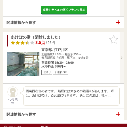
楽天トラベルの宿泊プランを見る
関連情報から探す
あけぼの湯（閉館しました）
お気に入
りに追加
3.5点
/ 26 件
東京都 / 江戸川区
北綾瀬駅11.08km
船堀駅353m
都営新宿線「船堀」駅下車、徒歩5分
営業時間 15:30～23:00
入浴料金 550円～
日帰り
子連れOK
西葛西在住の者です。 船堀には大きめの銭湯♨️があります。 私
は、あけぼの湯、乙女湯に行きます。 あけぼの湯は、様々…
40代 男
性
関連情報から探す