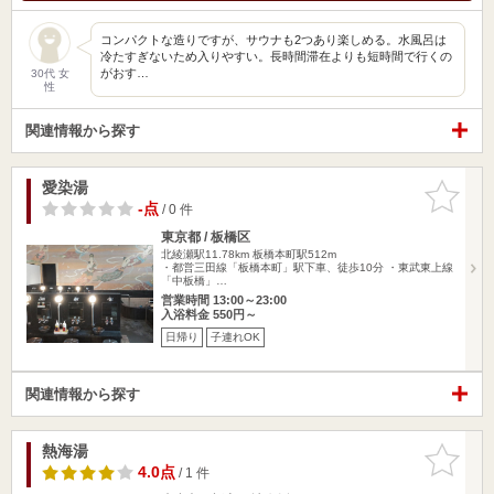
コンパクトな造りですが、サウナも2つあり楽しめる。水風呂は
冷たすぎないため入りやすい。長時間滞在よりも短時間で行くの
がおす…
30代 女
性
関連情報から探す
愛染湯
お気に入
りに追加
-点
/ 0 件
東京都 / 板橋区
北綾瀬駅11.78km
板橋本町駅512m
・都営三田線「板橋本町」駅下車、徒歩10分 ・東武東上線
「中板橋」…
営業時間 13:00～23:00
入浴料金 550円～
日帰り
子連れOK
関連情報から探す
熱海湯
お気に入
りに追加
4.0点
/ 1 件