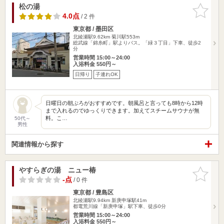
松の湯
お気に入
りに追加
4.0点
/ 2 件
東京都 / 墨田区
北綾瀬駅9.62km
菊川駅553m
総武線「錦糸町」駅よりバス。「緑３丁目」下車、徒歩2
分
営業時間 15:00～24:00
入浴料金 550円～
日帰り
子連れOK
日曜日の朝ぶろがおすすめです。朝風呂と言っても8時から12時
まで入れるのでゆっくりできます。加えてスチームサウナが無
料。こ…
50代～
男性
関連情報から探す
やすらぎの湯 ニュー椿
お気に入
りに追加
-点
/ 0 件
東京都 / 豊島区
北綾瀬駅9.94km
新庚申塚駅41m
都電荒川線「新庚申塚」駅下車、徒歩0分
営業時間 15:00～24:00
入浴料金 550円～