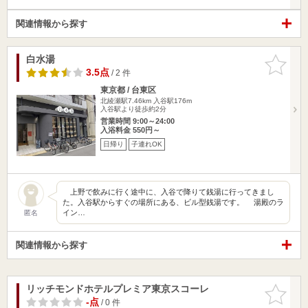
関連情報から探す
白水湯
お気に入
りに追加
3.5点
/ 2 件
東京都 / 台東区
北綾瀬駅7.46km
入谷駅176m
入谷駅より徒歩約2分
営業時間 9:00～24:00
入浴料金 550円～
日帰り
子連れOK
上野で飲みに行く途中に、入谷で降りて銭湯に行ってきまし
た。入谷駅からすぐの場所にある、ビル型銭湯です。 湯殿のラ
イン…
匿名
関連情報から探す
リッチモンドホテルプレミア東京スコーレ
お気に入
りに追加
-点
/ 0 件