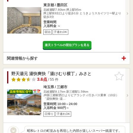
東京都 / 墨田区
北綾瀬駅7.60km
押上駅95m
押上駅B3出口より徒歩1分 とうきょうスカイツリー駅より
徒歩3分
営業時間
入浴料金 ～
宿泊
子連れOK
楽天トラベルの宿泊プランを見る
関連情報から探す
野天湯元 湯快爽快「湯けむり横丁」みさと
お気に入
りに追加
3.6点
/ 55 件
埼玉県 / 三郷市
北綾瀬駅8.17km
新三郷駅1.59km
JR新三郷駅西口よりピアラシティ行きバス乗車（10分）
「湯快爽快･湯…
営業時間 10:00～24:00
入浴料金 900円～
日帰り
子連れOK
昭和レトロの町並みを再現した内部が楽しいスーパー銭湯です。