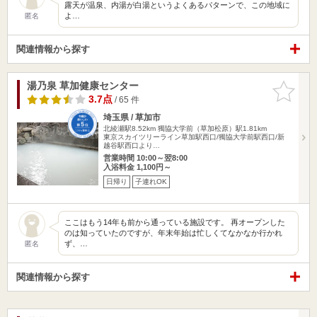
露天が温泉、内湯が白湯というよくあるパターンで、この地域に
よ…
匿名
関連情報から探す
湯乃泉 草加健康センター
お気に入
りに追加
3.7点
/ 65 件
埼玉県 / 草加市
北綾瀬駅8.52km
獨協大学前（草加松原）駅1.81km
東京スカイツリーライン草加駅西口/獨協大学前駅西口/新
越谷駅西口より…
営業時間 10:00～翌8:00
入浴料金 1,100円～
日帰り
子連れOK
ここはもう14年も前から通っている施設です。 再オープンした
のは知っていたのですが、年末年始は忙しくてなかなか行かれ
ず、…
匿名
関連情報から探す