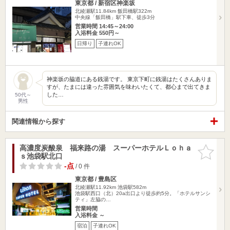
東京都 / 新宿区神楽坂
北綾瀬駅11.84km
飯田橋駅322m
中央線「飯田橋」駅下車、徒歩3分
営業時間 14:45～24:00
入浴料金 550円～
日帰り
子連れOK
神楽坂の脇道にある銭湯です。 東京下町に銭湯はたくさんありま
すが、たまには違った雰囲気を味わいたくて、都心まで出てきま
した…
50代～
男性
関連情報から探す
高濃度炭酸泉 福来路の湯 スーパーホテルＬｏｈａ
お気に入
ｓ池袋駅北口
りに追加
-点
/ 0 件
東京都 / 豊島区
北綾瀬駅11.92km
池袋駅582m
池袋駅西口（北）20a出口より徒歩約5分。「ホテルサンシ
ティ」左脇の…
営業時間
入浴料金 ～
宿泊
子連れOK