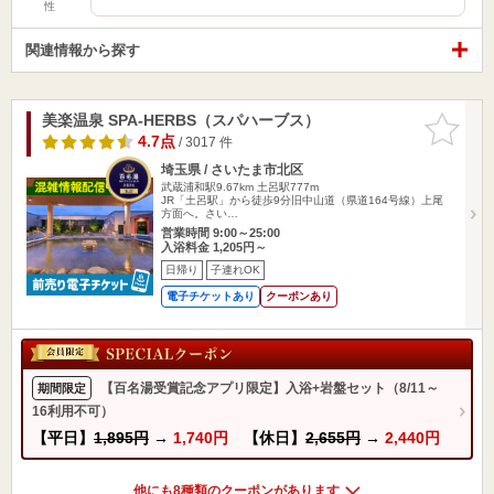
性
関連情報から探す
美楽温泉 SPA-HERBS（スパハーブス）
お気に入
りに追加
4.7点
/ 3017 件
埼玉県 / さいたま市北区
武蔵浦和駅9.67km
土呂駅777m
JR「土呂駅」から徒歩9分旧中山道（県道164号線）上尾
方面へ。さい…
営業時間 9:00～25:00
入浴料金 1,205円～
日帰り
子連れOK
電子チケットあり
クーポンあり
【百名湯受賞記念アプリ限定】入浴+岩盤セット（8/11～
期間限定
16利用不可）
【平日】
1,895円
→
1,740円
【休日】
2,655円
→
2,440円
他にも8種類のクーポンがあります