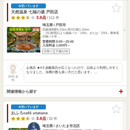
お気に入
今空いています
りに追加
天然温泉 七福の湯 戸田店
3.6点
/ 111 件
埼玉県 / 戸田市
武蔵浦和駅6.22km
西川口駅1.32km
・川口駅西口より路線バス「川50」または「川52」乗車喜
沢橋バス停 …
営業時間 9:00～25:00
入浴料金 1,000円～
日帰り
子連れOK
お風呂 ★4.5 炭酸風呂が広くなったので、以前より利用しやすく
なりました。浴槽の数も多い方だと思います。 …
30代 女
性
関連情報から探す
お気に入
今空いています
りに追加
おふろcafé utatane
3.8点
/ 32 件
埼玉県 / さいたま市北区