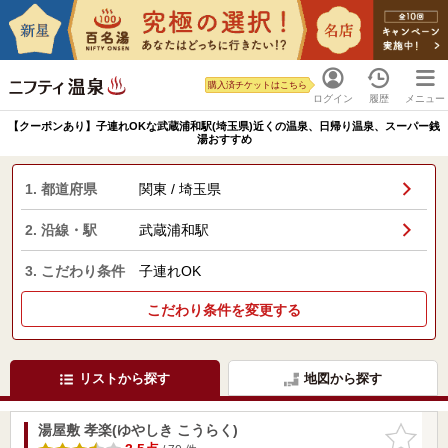
購入済チケットはこちら
ログイン
履歴
メニュー
【クーポンあり】子連れOKな武蔵浦和駅(埼玉県)近くの温泉、日帰り温泉、スーパー銭
湯おすすめ
1. 都道府県
関東 / 埼玉県
2. 沿線・駅
武蔵浦和駅
3. こだわり条件
子連れOK
こだわり条件を変更する
リストから探す
地図から探す
湯屋敷 孝楽(ゆやしき こうらく)
お気に入
りに追加