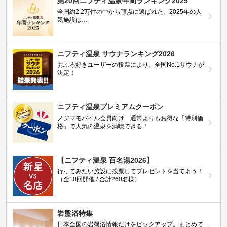
第20回ニフティ温泉年間ランキング2025
全国約2.2万件の中から頂点に選ばれた、2025年の人
気施設は…
ニフティ温泉 サウナランキング2026
おふろ好きユーザーの投票により、全国No.1サウナが
決定！
ニフティ温泉プレミアムクーポン
ノジマモバイル会員向け 通常よりもお得な「特別価
格」で人気の温泉を満喫できる！
【ニフティ温泉 百名湯2026】
行ってみたい施設に投票してプレゼントを当てよう！
（全10回開催 / 合計260名様）
岩盤浴特集
日本全国の岩盤浴情報だけをピックアップ。まとめて