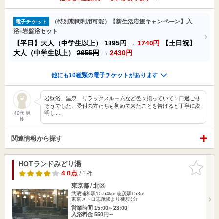
（特別期間利用可能）【新生活応援キャンペーン】入
電子チケット
浴+岩盤浴セット
【平日】大人（中学生以上）
1895円
→
1740円
【土日祝】
大人（中学生以上）
2655円
→
2430円
他にも10種類の電子チケットがあります
岩盤浴、温泉、リラックスルームなど色々揃っていて１日過ごせ
そうでした。受付の方たちも初めて来たことを告げると丁寧に説
明し…
40代 男
性
関連情報から探す
HOTランドみどり湯
お気に入
りに追加
4.0点
/ 1 件
東京都 / 北区
武蔵浦和駅10.64km
志茂駅153m
東京メトロ志茂駅より徒歩3分
営業時間 15:00～23:00
入浴料金 550円～