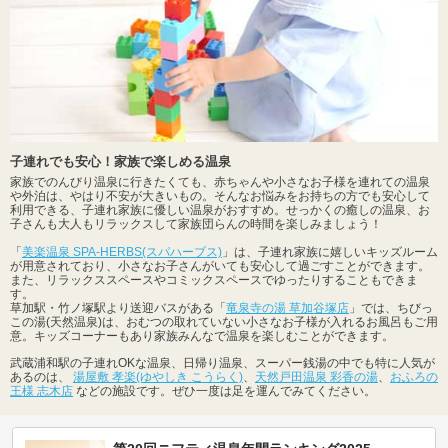
子連れでも安心！家族で楽しめる温泉
家族でのんびり温泉に行きたくても、赤ちゃんや小さなお子様を連れての温泉
や外泊は、やはり不安が大きいもの。そんなお悩みをお持ちの方でも安心して
利用できる、子連れ家族に優しい温泉がおすすめ。せっかくの癒しの温泉、お
子さんも大人もリラックスして家族団らんの時間を楽しみましょう！
「
美楽温泉 SPA-HERBS(スパハーブス)
」は、子連れ家族に嬉しいキッズルーム
が用意されており、小さなお子さんがいても安心して過ごすことができます。
また、リラックススペースやコミックスペースでゆったりすることもできま
す。
草加駅・竹ノ塚駅より送迎バスがある「
竜泉寺の湯 草加谷塚店
」では、ちびっ
この湯(天然温泉)は、おむつの取れていない小さなお子様が入れるお風呂もご用
意。キッズコーナーもあり家族みんなで温泉を楽しむことができます。
武蔵浦和駅の子連れOKな温泉、日帰り温泉、スーパー銭湯の中でも特に人気が
あるのは、
湯屋敷 孝楽(ゆやしき こうらく)
、
天然戸田温泉 彩香の湯
、
おふろの
王様 志木店
などの施設です。ぜひ一度は足を運んでみてください。