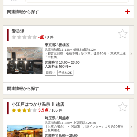
関連情報から探す
愛染湯
お気に入
りに追加
-点
/ 0 件
東京都 / 板橋区
武蔵浦和駅11.14km
板橋本町駅512m
・都営三田線「板橋本町」駅下車、徒歩10分 ・東武東上線
「中板橋」…
営業時間 13:00～23:00
入浴料金 550円～
日帰り
子連れOK
関連情報から探す
小江戸はつかり温泉 川越店
お気に入
りに追加
3.5点
/ 105 件
埼玉県 / 川越市
武蔵浦和駅11.28km
上福岡駅2.26km
【お車の場合】 ・ 関越道「川越インター」より約20分富
士見川越道…
営業時間 8:00～25:00