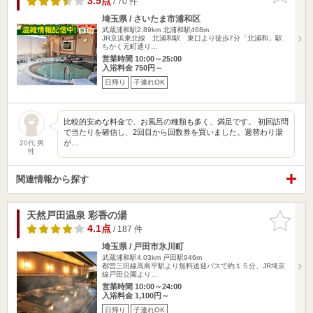
3.5点
/ 70 件
埼玉県 / さいたま市浦和区
武蔵浦和駅2.89km
北浦和駅468m
JR京浜東北線 北浦和駅 東口より徒歩7分「北浦和」駅
ちかく元町通り…
営業時間 10:00～25:00
入浴料金 750円～
日帰り
子連れOK
比較的安めな料金で、お風呂の種類も多く、満足です。 初回訪問
で当たりを確信し、2回目から回数券を買いました。週替わり湯
が…
20代 男
性
関連情報から探す
天然戸田温泉 彩香の湯
お気に入
りに追加
4.1点
/ 187 件
埼玉県 / 戸田市氷川町
武蔵浦和駅4.03km
戸田駅946m
都営三田線高島平駅より無料送迎バスで約１５分、JR埼京
線戸田公園より…
営業時間 10:00～24:00
入浴料金 1,100円～
日帰り
子連れOK