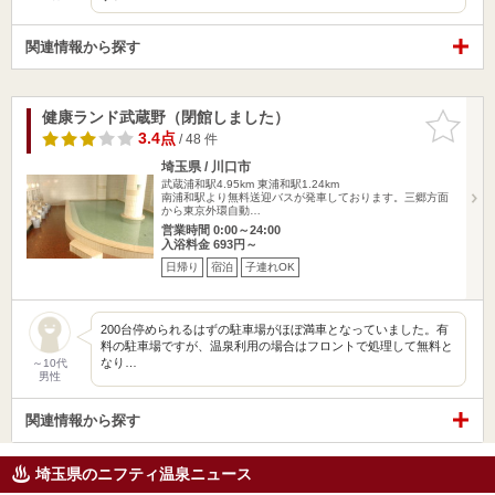
関連情報から探す
健康ランド武蔵野（閉館しました）
お気に入
りに追加
3.4点
/ 48 件
埼玉県 / 川口市
武蔵浦和駅4.95km
東浦和駅1.24km
南浦和駅より無料送迎バスが発車しております。三郷方面
から東京外環自動…
営業時間 0:00～24:00
入浴料金 693円～
日帰り
宿泊
子連れOK
200台停められるはずの駐車場がほぼ満車となっていました。有
料の駐車場ですが、温泉利用の場合はフロントで処理して無料と
なり…
～10代
男性
関連情報から探す
埼玉県のニフティ温泉ニュース