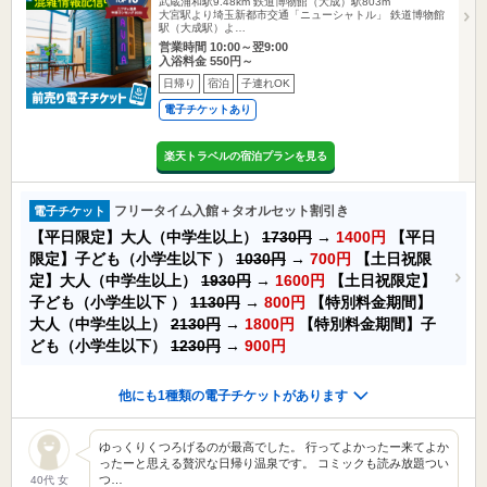
武蔵浦和駅9.48km
鉄道博物館（大成）駅803m
大宮駅より埼玉新都市交通「ニューシャトル」 鉄道博物館
駅（大成駅）よ…
営業時間 10:00～翌9:00
入浴料金 550円～
日帰り
宿泊
子連れOK
電子チケットあり
楽天トラベルの宿泊プランを見る
フリータイム入館＋タオルセット割引き
電子チケット
【平日限定】大人（中学生以上）
1730円
→
1400円
【平日
限定】子ども（小学生以下 ）
1030円
→
700円
【土日祝限
定】大人（中学生以上）
1930円
→
1600円
【土日祝限定】
子ども（小学生以下 ）
1130円
→
800円
【特別料金期間】
大人（中学生以上）
2130円
→
1800円
【特別料金期間】子
ども（小学生以下）
1230円
→
900円
他にも1種類の電子チケットがあります
ゆっくりくつろげるのが最高でした。 行ってよかったー来てよか
ったーと思える贅沢な日帰り温泉です。 コミックも読み放題つい
つ…
40代 女