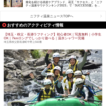
進化を続ける頭皮ケアブランド、花王「サクセス」と「ニフ
全国総合2位にランクインした人気温浴施設「竜泉寺の湯 草
ティ温泉サウナランキング2023」で「SUCCESS賞」を獲
加谷塚店」がコラボイベントを期間限定で開催中ということ
得した人気温浴施設「竜泉寺の湯 草加谷塚店」がコラボイ
で早速訪問！
ベントを開催。
気になるその内容をチェックしてきました！
ニフティ温泉ニュースTOPへ
早速訪問し、気になるその内容を取材してきました！
おすすめのアクティビティ情報
───
提供元：花王株式会社【PR】
この記事は花王株式会社商品のPRイベントレポート記事で
【埼玉・秩父・長瀞ラフティング】初心者OK｜写真無料｜小学生
す。
OK｜7kmロングでしっかり遊べる｜温水シャワー完備
埼玉県秩父郡長瀞町中野上560番