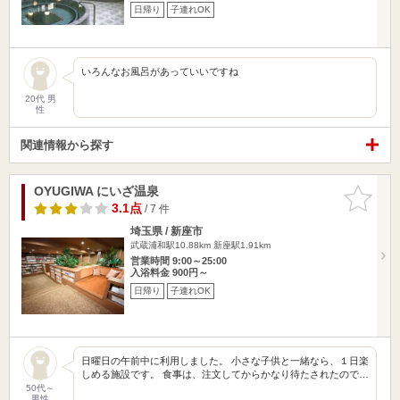
日帰り
子連れOK
いろんなお風呂があっていいですね
20代 男
性
関連情報から探す
OYUGIWA にいざ温泉
お気に入
りに追加
3.1点
/ 7 件
埼玉県 / 新座市
武蔵浦和駅10.88km
新座駅1.91km
営業時間 9:00～25:00
入浴料金 900円～
日帰り
子連れOK
日曜日の午前中に利用しました。 小さな子供と一緒なら、１日楽
しめる施設です。 食事は、注文してからかなり待たされたので…
50代～
男性