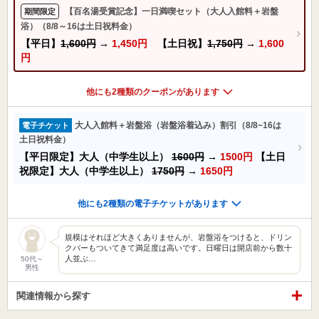
【百名湯受賞記念】一日満喫セット（大人入館料＋岩盤
期間限定
浴）（8/8～16は土日祝料金）
【平日】
1,600円
→
1,450円
【土日祝】
1,750円
→
1,600
円
他にも2種類のクーポンがあります
大人入館料＋岩盤浴（岩盤浴着込み）割引（8/8~16は
電子チケット
土日祝料金）
【平日限定】大人（中学生以上）
1600円
→
1500円
【土日
祝限定】大人（中学生以上）
1750円
→
1650円
他にも2種類の電子チケットがあります
規模はそれほど大きくありませんが、岩盤浴をつけると、ドリン
クバーもついてきて満足度は高いです。日曜日は開店前から数十
人並ぶ…
50代～
男性
関連情報から探す