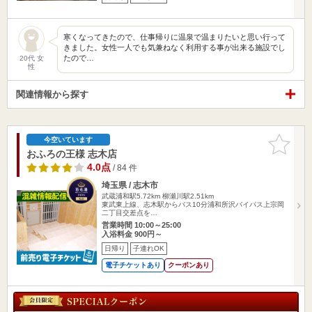
寒くなってきたので、仕事帰りに温泉で温まりたいと思い行って
きました。女性一人でも気兼ねなく利用する事が出来る施設でし
たので…
20代 女
性
関連情報から探す
お気に入
今空いています
りに追加
おふろの王様 志木店
4.0点
/ 84 件
埼玉県 / 志木市
武蔵浦和駅5.72km
柳瀬川駅2.51km
東武東上線、志木駅からバス10分浦和所沢バイパス上宗岡
二丁目交差点を…
営業時間 10:00～25:00
入浴料金 900円～
日帰り
子連れOK
電子チケットあり
クーポンあり