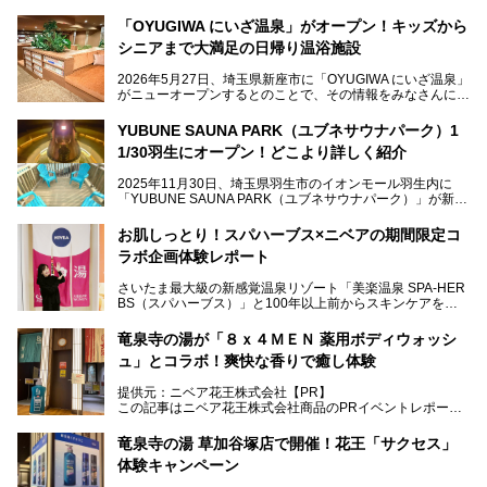
「OYUGIWA にいざ温泉」がオープン！キッズから
シニアまで大満足の日帰り温浴施設
2026年5月27日、埼玉県新座市に「OYUGIWA にいざ温泉」
がニューオープンするとのことで、その情報をみなさんにい
ち早くお伝えしようとひと足お先に取材訪問。
YUBUNE SAUNA PARK（ユブネサウナパーク）1
メインとなる黒湯の天然温泉や本格的なサウナをはじめ、4
1/30羽生にオープン！どこより詳しく紹介
種類のリラックスルームやお食事処、他施設とは一線を画す
キッズコーナーなど、施設の隅々までたっぷりとチェックし
2025年11月30日、埼玉県羽生市のイオンモール羽生内に
てきました！
「YUBUNE SAUNA PARK（ユブネサウナパーク）」が新規
オープン！
お肌しっとり！スパハーブス×ニベアの期間限定コ
今年の4月1日から楽久屋グループの一員となった「湯舞音
ラボ企画体験レポート
（ユブネ）」が新ブランド「YUBUNE SAUNA PARK」を立
ち上げました。
さいたま最大級の新感覚温泉リゾート「美楽温泉 SPA-HER
湯舞音らしいサウナにこだわった遊び心満点の"銭湯×屋外サ
BS（スパハーブス）」と100年以上前からスキンケアを考
ウナ"施設で、男女別のお風呂のほか、水着やサウナ着で楽
案してきた「ニベア」が、期間限定でコラボ企画を開催中。
しめる男女共用屋外サウナや飲食できるととのいスペースな
読者モデルやインスタグラマーとして活躍している、美容＆
ど、ユニークなポイントがいっぱい！
竜泉寺の湯が「８ｘ４ＭＥＮ 薬用ボディウォッシ
スパ大好きの畑瀬愛さんと取材してきました。
オープン前取材に行ってきましたので、早速どこより詳しく
ュ」とコラボ！爽快な香りで癒し体験
紹介しちゃいます！
───
提供元：ニベア花王株式会社【PR】
提供元：ニベア花王株式会社【PR】
この記事はニベア花王株式会社商品のPRイベントレポート
この記事はニベア花王株式会社商品のPRイベントレポート
記事です。
記事です。
竜泉寺の湯 草加谷塚店で開催！花王「サクセス」
ーーー
体験キャンペーン
注目のボディウォッシュアイテム「８ｘ４ＭＥＮ 薬用ボデ
ィウォッシュ」と「ニフティ温泉年間ランキング2021」で