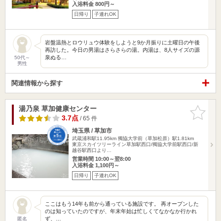
入浴料金 800円～
日帰り
子連れOK
岩盤温熱とロウリュウ体験をしようと9か月振りに土曜日の午後
再訪した。今日の男湯はさらさらの湯。内湯は、8人サイズの源
泉ぬる…
50代～
男性
関連情報から探す
湯乃泉 草加健康センター
お気に入
りに追加
3.7点
/ 65 件
埼玉県 / 草加市
武蔵浦和駅11.95km
獨協大学前（草加松原）駅1.81km
東京スカイツリーライン草加駅西口/獨協大学前駅西口/新
越谷駅西口より…
営業時間 10:00～翌8:00
入浴料金 1,100円～
日帰り
子連れOK
ここはもう14年も前から通っている施設です。 再オープンした
のは知っていたのですが、年末年始は忙しくてなかなか行かれ
ず、…
匿名