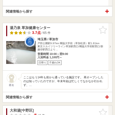
関連情報から探す
湯乃泉 草加健康センター
お気に入
りに追加
3.7点
/ 65 件
埼玉県 / 草加市
戸田公園駅9.97km
獨協大学前（草加松原）駅1.81km
東京スカイツリーライン草加駅西口/獨協大学前駅西口/新
越谷駅西口より…
営業時間 10:00～翌8:00
入浴料金 1,100円～
日帰り
子連れOK
ここはもう14年も前から通っている施設です。 再オープンした
のは知っていたのですが、年末年始は忙しくてなかなか行かれ
ず、…
匿名
関連情報から探す
大和湯[中野区]
お気に入
りに追加