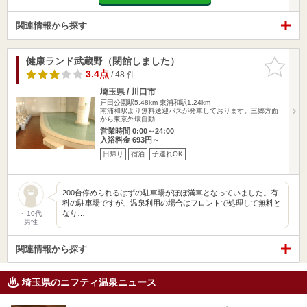
関連情報から探す
健康ランド武蔵野（閉館しました）
お気に入
りに追加
3.4点
/ 48 件
埼玉県 / 川口市
戸田公園駅5.48km
東浦和駅1.24km
南浦和駅より無料送迎バスが発車しております。三郷方面
から東京外環自動…
営業時間 0:00～24:00
入浴料金 693円～
日帰り
宿泊
子連れOK
200台停められるはずの駐車場がほぼ満車となっていました。有
料の駐車場ですが、温泉利用の場合はフロントで処理して無料と
なり…
～10代
男性
関連情報から探す
埼玉県のニフティ温泉ニュース