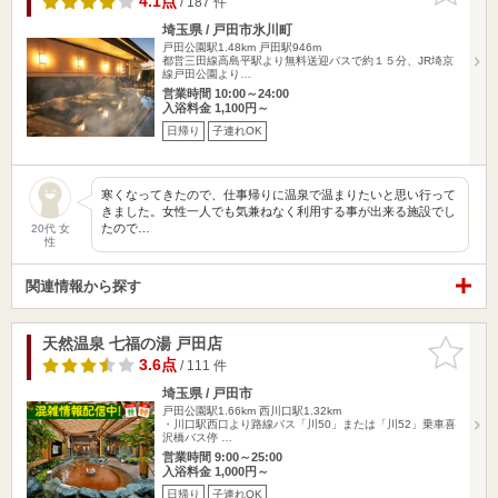
4.1点
/ 187 件
埼玉県 / 戸田市氷川町
戸田公園駅1.48km
戸田駅946m
都営三田線高島平駅より無料送迎バスで約１５分、JR埼京
線戸田公園より…
営業時間 10:00～24:00
入浴料金 1,100円～
日帰り
子連れOK
寒くなってきたので、仕事帰りに温泉で温まりたいと思い行って
きました。女性一人でも気兼ねなく利用する事が出来る施設でし
たので…
20代 女
性
関連情報から探す
天然温泉 七福の湯 戸田店
お気に入
りに追加
3.6点
/ 111 件
埼玉県 / 戸田市
戸田公園駅1.66km
西川口駅1.32km
・川口駅西口より路線バス「川50」または「川52」乗車喜
沢橋バス停 …
営業時間 9:00～25:00
入浴料金 1,000円～
日帰り
子連れOK