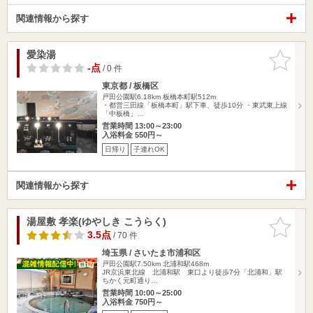
関連情報から探す
愛染湯
お気に入
りに追加
-点
/ 0 件
東京都 / 板橋区
戸田公園駅6.18km
板橋本町駅512m
・都営三田線「板橋本町」駅下車、徒歩10分 ・東武東上線
「中板橋」…
営業時間 13:00～23:00
入浴料金 550円～
日帰り
子連れOK
関連情報から探す
湯屋敷 孝楽(ゆやしき こうらく)
お気に入
りに追加
3.5点
/ 70 件
埼玉県 / さいたま市浦和区
戸田公園駅7.50km
北浦和駅468m
JR京浜東北線 北浦和駅 東口より徒歩7分「北浦和」駅
ちかく元町通り…
営業時間 10:00～25:00
入浴料金 750円～