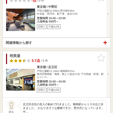
-点
/ 0 件
東京都 / 中野区
戸田公園駅10.89km
野方駅848m
中央線「高円寺」駅下車、徒歩13分
営業時間 15:00～23:00
入浴料金 550円～
日帰り
子連れOK
関連情報から探す
明美湯
お気に入
りに追加
3.7点
/ 3 件
東京都 / 足立区
戸田公園駅11.34km
梅島駅923m
東武伊勢崎線「梅島」駅より徒歩13分 千代田線「町屋」駅
よりバス。…
営業時間 15:00～24:00
入浴料金 550円～
日帰り
子連れOK
足立区在住の友人の勧めで行きました。梅島駅から１０分ほど歩
きました。 かなり古そうな建物ですが、受付式になっています。
中…
匿名