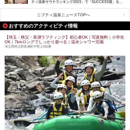
ティ温泉サウナランキング2023」で「SUCCESS賞」を獲
加谷塚店」がコラボイベントを期間限定で開催中ということ
得した人気温浴施設「竜泉寺の湯 草加谷塚店」がコラボイ
で早速訪問！
ベントを開催。
気になるその内容をチェックしてきました！
ニフティ温泉ニュースTOPへ
早速訪問し、気になるその内容を取材してきました！
おすすめのアクティビティ情報
───
提供元：花王株式会社【PR】
この記事は花王株式会社商品のPRイベントレポート記事で
【埼玉・秩父・長瀞ラフティング】初心者OK｜写真無料｜小学生
す。
OK｜7kmロングでしっかり遊べる｜温水シャワー完備
埼玉県秩父郡長瀞町中野上560番