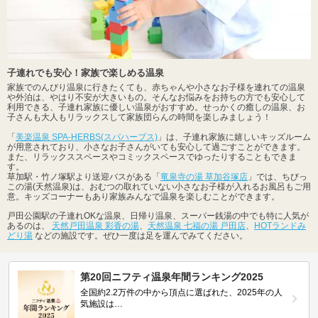
子連れでも安心！家族で楽しめる温泉
家族でのんびり温泉に行きたくても、赤ちゃんや小さなお子様を連れての温泉
や外泊は、やはり不安が大きいもの。そんなお悩みをお持ちの方でも安心して
利用できる、子連れ家族に優しい温泉がおすすめ。せっかくの癒しの温泉、お
子さんも大人もリラックスして家族団らんの時間を楽しみましょう！
「
美楽温泉 SPA-HERBS(スパハーブス)
」は、子連れ家族に嬉しいキッズルーム
が用意されており、小さなお子さんがいても安心して過ごすことができます。
また、リラックススペースやコミックスペースでゆったりすることもできま
す。
草加駅・竹ノ塚駅より送迎バスがある「
竜泉寺の湯 草加谷塚店
」では、ちびっ
この湯(天然温泉)は、おむつの取れていない小さなお子様が入れるお風呂もご用
意。キッズコーナーもあり家族みんなで温泉を楽しむことができます。
戸田公園駅の子連れOKな温泉、日帰り温泉、スーパー銭湯の中でも特に人気が
あるのは、
天然戸田温泉 彩香の湯
、
天然温泉 七福の湯 戸田店
、
HOTランドみ
どり湯
などの施設です。ぜひ一度は足を運んでみてください。
第20回ニフティ温泉年間ランキング2025
全国約2.2万件の中から頂点に選ばれた、2025年の人
気施設は…