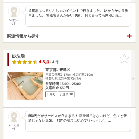
巣鴨湯はつるりんちょのイベントで行きました。 駅からかなり歩
きました。 常連客さんが多い印象。 何と言っても内浴が最…
50代～
女性
関連情報から探す
妙法湯
お気に入
りに追加
4.8点
/ 4 件
東京都 / 豊島区
戸田公園駅9.17km
椎名町駅239m
椎名町駅北口を出て約2分
営業時間 15:00～25:00
入浴料金 550円～
日帰り
子連れOK
550円だがサービスが良すぎる！ 露天風呂はないけど、色々と普
通じゃない温泉。 都内の温泉は初めて行ったけど、…
20代 男
性