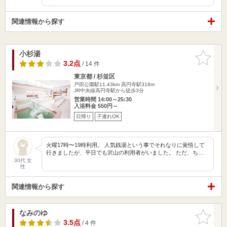
関連情報から探す
小杉湯
お気に入
りに追加
3.2点
/ 14 件
東京都 / 杉並区
戸田公園駅11.43km
高円寺駅318m
JR中央線高円寺駅から徒歩3分
営業時間 14:00～25:30
入浴料金 550円～
日帰り
子連れOK
火曜17時〜19時利用。 人気銭湯という事でそれなりに覚悟して
行きましたが、平日でも沢山の利用者がいました。 ただ、ち…
30代 女
性
関連情報から探す
なみのゆ
お気に入
りに追加
3.5点
/ 4 件