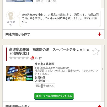
日帰り
子連れOK
比較的安めな料金で、お風呂の種類も多く、満足です。 初回訪問
で当たりを確信し、2回目から回数券を買いました。週替わり湯
が…
20代 男
性
関連情報から探す
高濃度炭酸泉 福来路の湯 スーパーホテルＬｏｈａ
お気に入
ｓ池袋駅北口
りに追加
-点
/ 0 件
東京都 / 豊島区
戸田公園駅8.62km
池袋駅582m
池袋駅西口（北）20a出口より徒歩約5分。「ホテルサンシ
ティ」左脇の…
営業時間
入浴料金 ～
宿泊
子連れOK
楽天トラベルの宿泊プランを見る
関連情報から探す