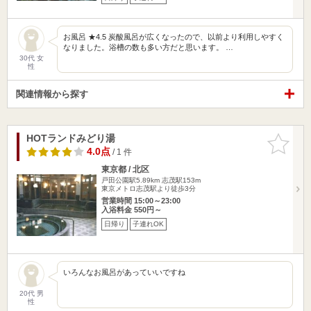
お風呂 ★4.5 炭酸風呂が広くなったので、以前より利用しやすく
なりました。浴槽の数も多い方だと思います。 …
30代 女
性
関連情報から探す
HOTランドみどり湯
お気に入
りに追加
4.0点
/ 1 件
東京都 / 北区
戸田公園駅5.89km
志茂駅153m
東京メトロ志茂駅より徒歩3分
営業時間 15:00～23:00
入浴料金 550円～
日帰り
子連れOK
いろんなお風呂があっていいですね
20代 男
性