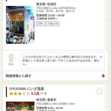
東京都 / 杉並区
戸田公園駅11.44km
高円寺駅469m
中央線「高円寺」駅下車、徒歩7分
営業時間 15:00～24:00
入浴料金 550円～
日帰り
子連れOK
こどもの日が近づくとたくさんの煙突に鯉のぼりが泳ぎます。 小
杉湯にいく道を真っ直ぐ歩いて行くとあるのがなみのゆ。 駅か
ら…
匿名
関連情報から探す
OYUGIWA にいざ温泉
お気に入
りに追加
3.1点
/ 7 件
埼玉県 / 新座市
戸田公園駅11.60km
新座駅1.91km
営業時間 9:00～25:00