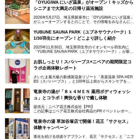
「OYUGIWA にいざ温泉」がオープン！キッズから
シニアまで大満足の日帰り温浴施設
2026年5月27日、埼玉県新座市に「OYUGIWA にいざ温泉」
がニューオープンするとのことで、その情報をみなさんにい
ち早くお伝えしようとひと足お先に取材訪問。
YUBUNE SAUNA PARK（ユブネサウナパーク）1
メインとなる黒湯の天然温泉や本格的なサウナをはじめ、4
1/30羽生にオープン！どこより詳しく紹介
種類のリラックスルームやお食事処、他施設とは一線を画す
キッズコーナーなど、施設の隅々までたっぷりとチェックし
2025年11月30日、埼玉県羽生市のイオンモール羽生内に
てきました！
「YUBUNE SAUNA PARK（ユブネサウナパーク）」が新規
オープン！
お肌しっとり！スパハーブス×ニベアの期間限定コ
今年の4月1日から楽久屋グループの一員となった「湯舞音
ラボ企画体験レポート
（ユブネ）」が新ブランド「YUBUNE SAUNA PARK」を立
ち上げました。
さいたま最大級の新感覚温泉リゾート「美楽温泉 SPA-HER
湯舞音らしいサウナにこだわった遊び心満点の"銭湯×屋外サ
BS（スパハーブス）」と100年以上前からスキンケアを考
ウナ"施設で、男女別のお風呂のほか、水着やサウナ着で楽
案してきた「ニベア」が、期間限定でコラボ企画を開催中。
しめる男女共用屋外サウナや飲食できるととのいスペースな
読者モデルやインスタグラマーとして活躍している、美容＆
ど、ユニークなポイントがいっぱい！
竜泉寺の湯が「８ｘ４ＭＥＮ 薬用ボディウォッシ
スパ大好きの畑瀬愛さんと取材してきました。
オープン前取材に行ってきましたので、早速どこより詳しく
ュ」とコラボ！爽快な香りで癒し体験
紹介しちゃいます！
───
提供元：ニベア花王株式会社【PR】
提供元：ニベア花王株式会社【PR】
この記事はニベア花王株式会社商品のPRイベントレポート
この記事はニベア花王株式会社商品のPRイベントレポート
記事です。
記事です。
竜泉寺の湯 草加谷塚店で開催！花王「サクセス」
ーーー
体験キャンペーン
注目のボディウォッシュアイテム「８ｘ４ＭＥＮ 薬用ボデ
ィウォッシュ」と「ニフティ温泉年間ランキング2021」で
進化を続ける頭皮ケアブランド、花王「サクセス」と「ニフ
全国総合2位にランクインした人気温浴施設「竜泉寺の湯 草