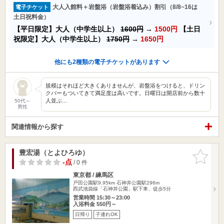
大人入館料＋岩盤浴（岩盤浴着込み）割引（8/8~16は
電子チケット
土日祝料金）
【平日限定】大人（中学生以上）
1600円
→
1500円
【土日
祝限定】大人（中学生以上）
1750円
→
1650円
他にも2種類の電子チケットがあります
規模はそれほど大きくありませんが、岩盤浴をつけると、ドリン
クバーもついてきて満足度は高いです。日曜日は開店前から数十
人並ぶ…
50代～
男性
関連情報から探す
豊宏湯（とよひろゆ）
お気に入
りに追加
-点
/ 0 件
東京都 / 練馬区
戸田公園駅9.95km
石神井公園駅296m
西武池袋線「石神井公園」駅下車、徒歩5分
営業時間 15:30～23:00
入浴料金 550円～
日帰り
子連れOK