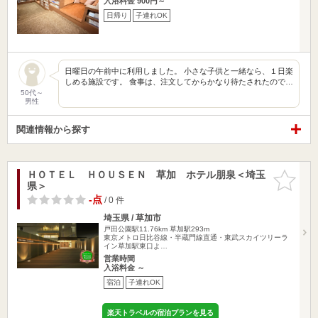
入浴料金 900円～
日帰り
子連れOK
日曜日の午前中に利用しました。 小さな子供と一緒なら、１日楽
しめる施設です。 食事は、注文してからかなり待たされたので…
50代～
男性
関連情報から探す
ＨＯＴＥＬ ＨＯＵＳＥＮ 草加 ホテル朋泉＜埼玉
お気に入
県＞
りに追加
-点
/ 0 件
埼玉県 / 草加市
戸田公園駅11.76km
草加駅293m
東京メトロ日比谷線・半蔵門線直通・東武スカイツリーラ
イン草加駅東口よ…
営業時間
入浴料金 ～
宿泊
子連れOK
楽天トラベルの宿泊プランを見る