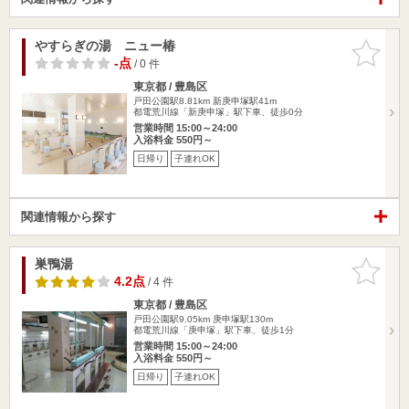
やすらぎの湯 ニュー椿
お気に入
りに追加
-点
/ 0 件
東京都 / 豊島区
戸田公園駅8.81km
新庚申塚駅41m
都電荒川線「新庚申塚」駅下車、徒歩0分
営業時間 15:00～24:00
入浴料金 550円～
日帰り
子連れOK
関連情報から探す
巣鴨湯
お気に入
りに追加
4.2点
/ 4 件
東京都 / 豊島区
戸田公園駅9.05km
庚申塚駅130m
都電荒川線「庚申塚」駅下車、徒歩1分
営業時間 15:00～24:00
入浴料金 550円～
日帰り
子連れOK