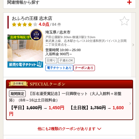
関連情報から探す
おふろの王様 志木店
お気に入
りに追加
4.0点
/ 84 件
埼玉県 / 志木市
戸田公園駅9.30km
柳瀬川駅2.51km
東武東上線、志木駅からバス10分浦和所沢バイパス上宗岡
二丁目交差点を…
営業時間 10:00～25:00
入浴料金 900円～
日帰り
子連れOK
電子チケットあり
クーポンあり
【百名湯受賞記念】一日満喫セット（大人入館料＋岩盤
期間限定
浴）（8/8～16は土日祝料金）
【平日】
1,600円
→
1,450円
【土日祝】
1,750円
→
1,600
円
他にも2種類のクーポンがあります