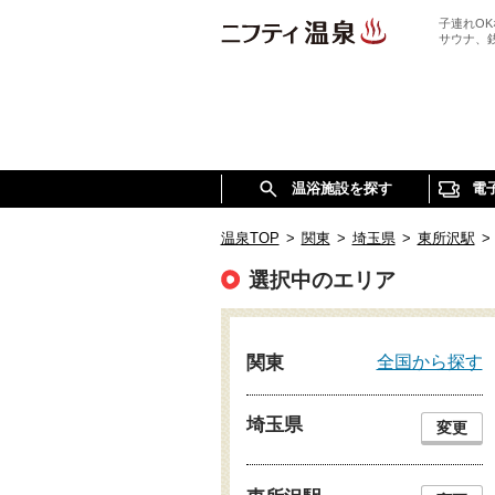
子連れO
サウナ、
温浴施設を探す
電
温泉TOP
>
関東
>
埼玉県
>
東所沢駅
>
選択中のエリア
全国から探す
関東
埼玉県
変更