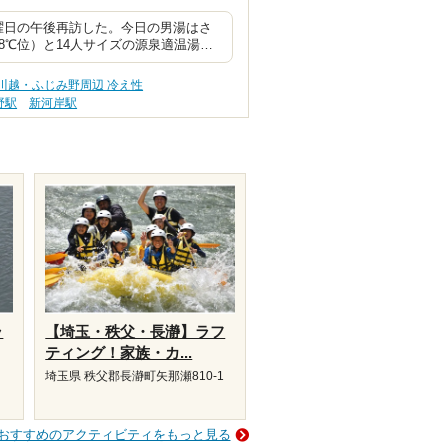
曜日の午後再訪した。今日の男湯はさ
8℃位）と14人サイズの源泉適温湯…
川越・ふじみ野周辺 冷え性
野駅
新河岸駅
ラ
【埼玉・秩父・長瀞】ラフ
ティング！家族・カ...
埼玉県 秩父郡長瀞町矢那瀬810-1
おすすめのアクティビティをもっと見る