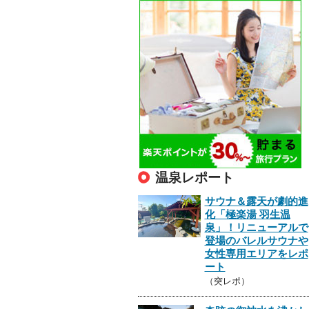
温泉レポート
サウナ＆露天が劇的進
化「極楽湯 羽生温
泉」！リニューアルで
登場のバレルサウナや
女性専用エリアをレポ
ート
（突レポ）