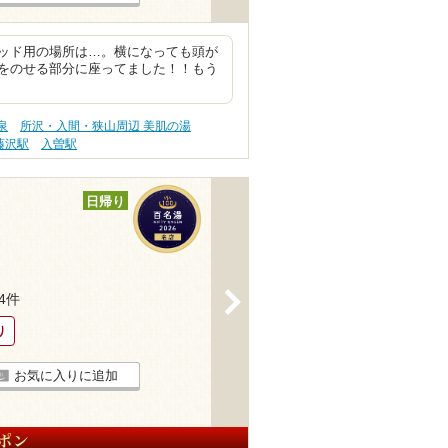
ッド用の場所は…。横になっても頭が
をのせる部分に座ってました！！もう
泉
所沢・入間・狭山周辺 美肌の湯
藤沢駅
入曽駅
日帰り
>
84件
り
お気に入りに追加