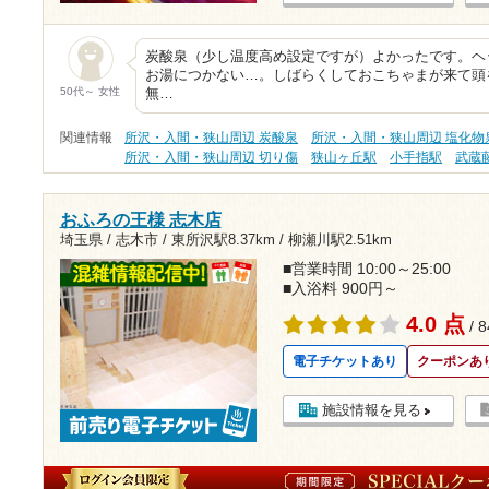
炭酸泉（少し温度高め設定ですが）よかったです。ヘ
お湯につかない…。しばらくしておこちゃまが来て頭
50代～ 女性
無…
関連情報
所沢・入間・狭山周辺 炭酸泉
所沢・入間・狭山周辺 塩化物
所沢・入間・狭山周辺 切り傷
狭山ヶ丘駅
小手指駅
武蔵
おふろの王様 志木店
埼玉県 / 志木市 /
東所沢駅8.37km
/
柳瀬川駅2.51km
■営業時間 10:00～25:00
■入浴料 900円～
4.0 点
/ 
電子チケットあり
クーポンあ
施設情報を見る