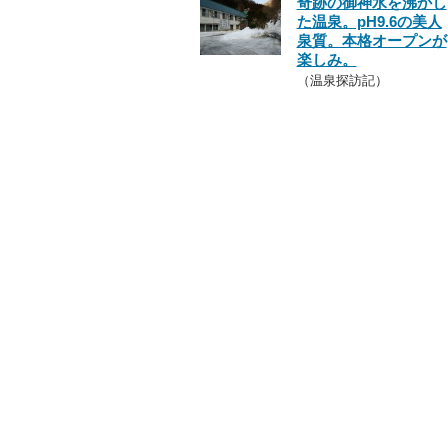
奇跡の御神水を沸かし
た温泉。pH9.6の美人
泉質。本格オープンが
楽しみ。
（温泉探訪記）