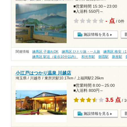
■営業時間 15:30～23:00
■入浴料 550円～
- 点
/ 0件
施設情報を見る
関連情報
練馬区 子連れOK
練馬区 ひとり旅・一人旅
練馬区 格安（1
練馬区 駅近（徒歩10分以内）
和光市駅
朝霞駅
新座駅
小江戸はつかり温泉 川越店
埼玉県 / 川越市 /
東所沢駅10.17km
/
上福岡駅2.26km
■営業時間 8:00～25:00
■入浴料 800円～
3.5 点
/ 
施設情報を見る