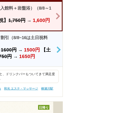
館料＋岩盤浴）（8/8～1
>
祝】
1,750円
→
1,600円
引（8/8~16は土日祝料
）
1600円
→
1500円
【土
>
750円
→
1650円
と、ドリンクバーもついてきて満足度
。
会
和光 エステ・マッサージ
柳瀬川駅
日帰り