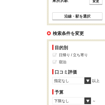
東所沢駅
変更
沿線・駅を選択
検索条件を変更
目的別
日帰り / 立ち寄り
宿泊
口コミ評価
指定なし
以上
予算
下限なし
～