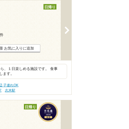
日帰り
>
7件
お気に入りに追加
ら、１日楽しめる施設です。 食事
します。
辺 子連れOK
駅
志木駅
日帰り