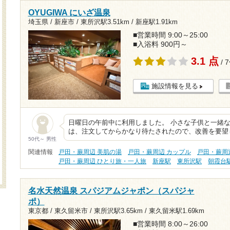
OYUGIWA にいざ温泉
埼玉県 / 新座市 /
東所沢駅3.51km
/
新座駅1.91km
■営業時間 9:00～25:00
■入浴料 900円～
3.1 点
/ 
施設情報を見る
日曜日の午前中に利用しました。 小さな子供と一緒な
は、注文してからかなり待たされたので、改善を要望
50代～ 男性
関連情報
戸田・蕨周辺 美肌の湯
戸田・蕨周辺 カップル
戸田・蕨周
戸田・蕨周辺 ひとり旅・一人旅
新座駅
東所沢駅
朝霞台
名水天然温泉 スパジアムジャポン（スパジャ
ポ）
東京都 / 東久留米市 /
東所沢駅3.65km
/
東久留米駅1.69km
■営業時間 8:00～26:00