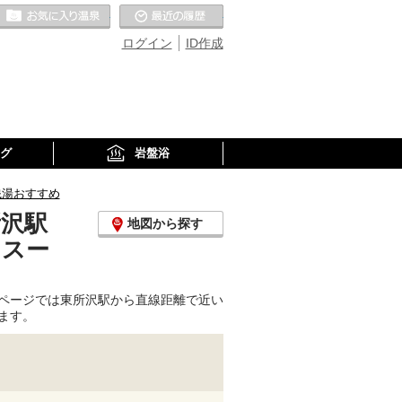
お気に入りの温泉
最近の履歴
ログイン
ID作成
グ
岩盤浴
銭湯おすすめ
所沢駅
地図から探す
、スー
ページでは東所沢駅から直線距離で近い
ます。