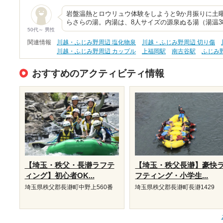
岩盤温熱とロウリュウ体験をしようと9か月振りに土
らさらの湯。内湯は、8人サイズの源泉ぬる湯（湯温3
50代～ 男性
関連情報
川越・ふじみ野周辺 塩化物泉
川越・ふじみ野周辺 切り傷
川越・ふじみ野周辺 カップル
上福岡駅
南古谷駅
ふじみ
おすすめのアクティビティ情報
【埼玉・秩父・長瀞ラフテ
【埼玉・秩父長瀞】豪快
ィング】初心者OK...
フティング・小学生...
埼玉県秩父郡長瀞町中野上560番
埼玉県秩父郡長瀞町長瀞1429