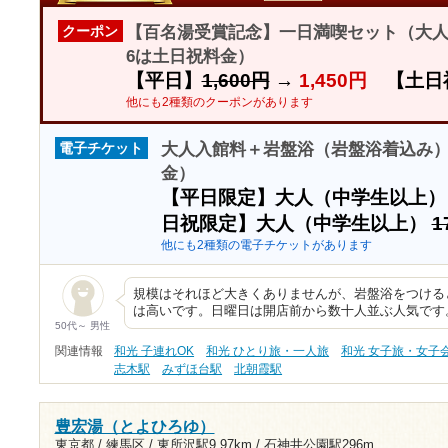
【百名湯受賞記念】一日満喫セット（大人入
クーポン
6は土日祝料金）
【平日】
1,600円
→
1,450円
【土日
他にも2種類のクーポンがあります
大人入館料＋岩盤浴（岩盤浴着込み）割
電子チケット
金）
【平日限定】大人（中学生以上
日祝限定】大人（中学生以上）
1
他にも2種類の電子チケットがあります
規模はそれほど大きくありませんが、岩盤浴をつける
は高いです。日曜日は開店前から数十人並ぶ人気です
50代～ 男性
関連情報
和光 子連れOK
和光 ひとり旅・一人旅
和光 女子旅・女子
志木駅
みずほ台駅
北朝霞駅
豊宏湯（とよひろゆ）
東京都 / 練馬区 /
東所沢駅9.97km
/
石神井公園駅296m