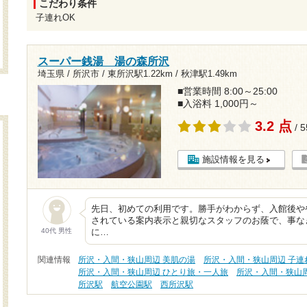
こだわり条件
子連れOK
スーパー銭湯 湯の森所沢
埼玉県 / 所沢市 /
東所沢駅1.22km
/
秋津駅1.49km
■営業時間 8:00～25:00
■入浴料 1,000円～
3.2 点
/ 
施設情報を見る
先日、初めての利用です。勝手がわからず、入館後や
されている案内表示と親切なスタッフのお蔭で、事な
40代 男性
に…
関連情報
所沢・入間・狭山周辺 美肌の湯
所沢・入間・狭山周辺 子連
所沢・入間・狭山周辺 ひとり旅・一人旅
所沢・入間・狭山
所沢駅
航空公園駅
西所沢駅