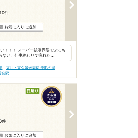
>
110件
お気に入りに追加
い！！！ スーパー銭湯界隈でぶっち
らない、仕事終わりで疲れた…
泉
立川・東久留米周辺 美肌の湯
霞台駅
日帰り
>
33件
お気に入りに追加