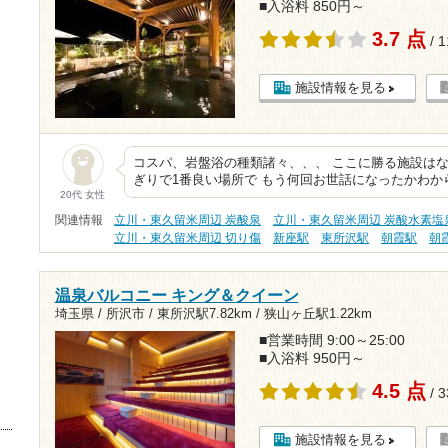
■入浴料 850円～
3.7 点
/ 
施設情報を見る
コスパ、岩盤浴の種類諸々、、、 ここに勝る施設はな
ぎりで1番良い場所で もう何回お世話になったかわか
20代 女性
関連情報
立川・東久留米周辺 炭酸泉
立川・東久留米周辺 炭酸水素塩
立川・東久留米周辺 切り傷
新座駅
東所沢駅
朝霞駅
朝
温泉バルコニー キング＆クイーン
埼玉県 / 所沢市 /
東所沢駅7.82km
/
狭山ヶ丘駅1.22km
■営業時間 9:00～25:00
■入浴料 950円～
4.5 点
/ 
施設情報を見る