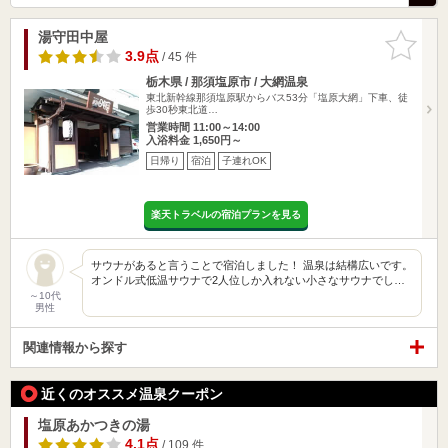
湯守田中屋
お気に入
りに追加
3.9点
/ 45 件
栃木県 / 那須塩原市 / 大網温泉
東北新幹線那須塩原駅からバス53分「塩原大網」下車、徒
歩30秒東北道…
営業時間 11:00～14:00
入浴料金 1,650円～
日帰り
宿泊
子連れOK
楽天トラベルの宿泊プランを見る
サウナがあると言うことで宿泊しました！ 温泉は結構広いです。
オンドル式低温サウナで2人位しか入れない小さなサウナでし…
～10代
男性
関連情報から探す
近くのオススメ温泉クーポン
塩原あかつきの湯
4.1点
/ 109 件