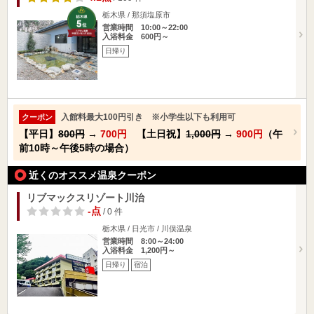
栃木県 / 那須塩原市
営業時間 10:00～22:00
入浴料金 600円～
日帰り
入館料最大100円引き ※小学生以下も利用可
クーポン
【平日】
800円
→
700円
【土日祝】
1,000円
→
900円
（午
前10時～午後5時の場合）
近くのオススメ温泉クーポン
リブマックスリゾート川治
-点
/ 0 件
栃木県 / 日光市 / 川俣温泉
営業時間 8:00～24:00
入浴料金 1,200円～
日帰り
宿泊