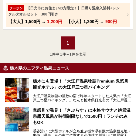
【日光市にお住まいの方限定！】日帰り温泉入浴料+レン
クーポン
タルタオルセット 300円引き
【大人】
1,500円
→
1,200円
【小人】
1,200円
→
900円
1
1
件中 1件～1件を表示
栃木県のニフティ温泉ニュース
栃木にも登場！「大江戸温泉物語Premium 鬼怒川
観光ホテル」の大江戸三つ星バイキング
大江戸温泉物語の複数の宿で昨年スタートした人気の「大江
戸三つ星バイキング」。なんと栃木県日光市の「大江戸温泉
物語Premium 鬼怒川観光ホテル」でも始まっています。
鬼怒川で発見！「さぷらす」は本格サウナと絶景温
ここは首都圏から1泊で行きやすい鬼怒川温泉の渓流沿いに
泉露天風呂が時間制限なしで1500円！ランチのみ
建つホテルで、バイキングの他にも天然温泉の大浴場とサウ
ナ、フリーフローサービスのラウンジなど館内で楽しめるス
もOK
ポットがたくさんあり、3世代旅行やグループ旅行にもぴっ
たり。
渓谷沿いに大型ホテルが立ち並ぶ栃木県有数の温泉観光地・
鬼怒川温泉。その南に位置する小佐越の川沿いに絶景露天風