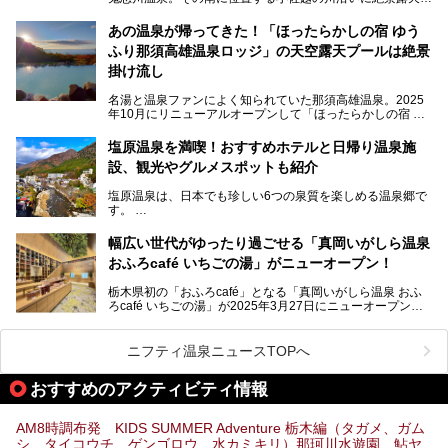
そんな「大江戸温泉物語Premium 鬼怒川観光ホテル」の魅
呂と本格サウナが自慢の「さぷらす」はあります。
力を詳しく紹介しちゃいます。
あの温泉が帰ってきた！「ほったらかしの宿 ゆう
こだわりのサウナ、掛け流しの水風呂、天然温泉の露天風
ふり那須高雄温泉ロッジ」の天空露天プールは絶景
呂、食事処、休憩室など備えて、決して大規模施設ではあり
───
ませんが、鬼怒川温泉観光の行き帰りに、はたまたサウナで
掛け流し
提供元：大江戸温泉物語ホテルズ＆リゾーツ株式会社【P
一日リフレッシュするための目的地に！ぜひオススメしたい
R】
スポットです。時間制限も無いので1人1,500円でひがな一
名湯と温泉ファンによく知られていた那須高雄温泉。2025
この記事は大江戸温泉物語Premium 鬼怒川観光ホテルのPR
日サウナや温泉を楽しんでお昼も食べてごろごろできちゃい
年10月にリニューアルオープンして「ほったらかしの宿 ゆ
記事です。
ますよ。
うふり那須高雄温泉ロッジ」として新たなスタートを切りま
した。
塩原温泉を満喫！おすすめホテルと日帰り温泉施
那須湯本の温泉街から少し離れた静かな環境、一軒宿ゆえに
設、観光やグルメスポットも紹介
許される露天風呂からの絶景、日帰り入浴や素泊まりで気楽
に温泉が楽しめるこちらのお宿をさっそく取材してきまし
塩原温泉は、日本でも珍しい6つの泉質を楽しめる温泉郷で
た。
す。
2名1室利用で1人あたり4,500円～と、思い立ったらすぐに
泊まりに行かれるお手頃価格も嬉しいです。
栃木県の北部にある箒川のほとりに11の温泉地が点在し、
───
幅広い世代がゆったり過ごせる「真岡いがしら温泉
古くから多くの人々から癒やしの場として愛されてきまし
提供元：アイコニア・ホスピタリティ株式会社【PR】
おふろcafé いちごの湯」がニューオープン！
た。
この記事はほったらかしの宿 ゆうふり那須高雄温泉ロッジ
のPR記事です。
栃木県初の「おふろcafé」となる「真岡いがしら温泉 おふ
温泉に加えて、豊かな自然を感じられる観光スポットや、こ
ろcafé いちごの湯」が2025年3月27日にニューオープンす
こでしか味わえないご当地グルメなど、多彩な魅力がある北
るとのことで、プレオープン期間に早速訪問。
関東の人気温泉地です。
メインとなる天然温泉のお風呂をはじめ、リラックスエリア
ニフティ温泉ニュースTOPへ
やキッズエリア、カフェレストランなど、施設の隅々までチ
ェックしてきました！
この記事では、塩原温泉の概要や魅力とともに、おすすめの
おすすめのアクティビティ情報
宿泊施設と観光・グルメスポット、日帰り温泉を順に紹介し
ます。
AM8時調布発 KIDS SUMMER Adventure 栃木編（タガメ、ガム
塩原温泉で、いつもの温泉旅行とは一味違う旅行体験をして
シ、タイコウチ、ゲンゴロウ、水カミキリ）那珂川水遊園、鮎ヤ
みませんか。