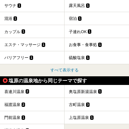
サウナ
露天風呂
1
1
混浴
宿泊
1
1
カップル
子連れOK
1
1
エステ・マッサージ
お食事・食事処
1
1
バリアフリー
硫酸塩泉
1
1
すべて表示する
塩原の温泉地から同じテーマで探す
喜連川温泉
奥塩原新湯温泉
2
1
福渡温泉
古町温泉
2
3
門前温泉
上塩原温泉
1
1