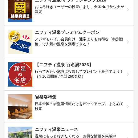
おふろ好きユーザーの投票により、全国No.1サウナが
決定！
ニフティ温泉プレミアムクーポン
ノジマモバイル会員向け 通常よりもお得な「特別価
格」で人気の温泉を満喫できる！
【ニフティ温泉 百名湯2026】
行ってみたい施設に投票してプレゼントを当てよう！
（全10回開催 / 合計260名様）
岩盤浴特集
日本全国の岩盤浴情報だけをピックアップ。まとめて
検索！
ニフティ温泉ニュース
温泉にもっと行きたくなる！お得な情報を掲載中