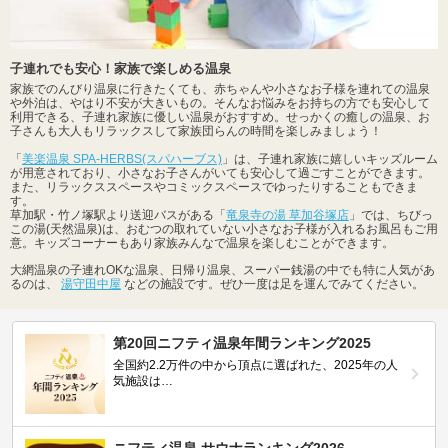
子連れでも安心！家族で楽しめる温泉
家族でのんびり温泉に行きたくても、赤ちゃんや小さなお子様を連れての温泉
や外泊は、やはり不安が大きいもの。そんなお悩みをお持ちの方でも安心して
利用できる、子連れ家族に優しい温泉がおすすめ。せっかくの癒しの温泉、お
子さんも大人もリラックスして家族団らんの時間を楽しみましょう！
「
美楽温泉 SPA-HERBS(スパハーブス)
」は、子連れ家族に嬉しいキッズルーム
が用意されており、小さなお子さんがいても安心して過ごすことができます。
また、リラックススペースやコミックスペースでゆったりすることもできま
す。
草加駅・竹ノ塚駅より送迎バスがある「
竜泉寺の湯 草加谷塚店
」では、ちびっ
この湯(天然温泉)は、おむつの取れていない小さなお子様が入れるお風呂もご用
意。キッズコーナーもあり家族みんなで温泉を楽しむことができます。
大網温泉の子連れOKな温泉、日帰り温泉、スーパー銭湯の中でも特に人気があ
るのは、
湯守田中屋
などの施設です。ぜひ一度は足を運んでみてください。
第20回ニフティ温泉年間ランキング2025
全国約2.2万件の中から頂点に選ばれた、2025年の人
気施設は…
ニフティ温泉 サウナランキング2026