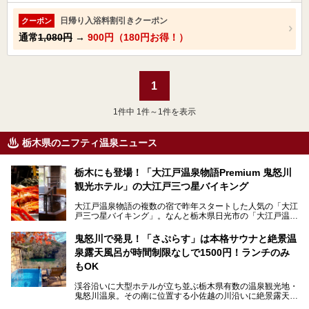
日帰り入浴料割引きクーポン
クーポン
通常
1,080円
→
900円（180円お得！）
1
1
件中 1件～1件を表示
栃木県のニフティ温泉ニュース
栃木にも登場！「大江戸温泉物語Premium 鬼怒川
観光ホテル」の大江戸三つ星バイキング
大江戸温泉物語の複数の宿で昨年スタートした人気の「大江
戸三つ星バイキング」。なんと栃木県日光市の「大江戸温泉
物語Premium 鬼怒川観光ホテル」でも始まっています。
鬼怒川で発見！「さぷらす」は本格サウナと絶景温
ここは首都圏から1泊で行きやすい鬼怒川温泉の渓流沿いに
泉露天風呂が時間制限なしで1500円！ランチのみ
建つホテルで、バイキングの他にも天然温泉の大浴場とサウ
ナ、フリーフローサービスのラウンジなど館内で楽しめるス
もOK
ポットがたくさんあり、3世代旅行やグループ旅行にもぴっ
たり。
渓谷沿いに大型ホテルが立ち並ぶ栃木県有数の温泉観光地・
鬼怒川温泉。その南に位置する小佐越の川沿いに絶景露天風
そんな「大江戸温泉物語Premium 鬼怒川観光ホテル」の魅
呂と本格サウナが自慢の「さぷらす」はあります。