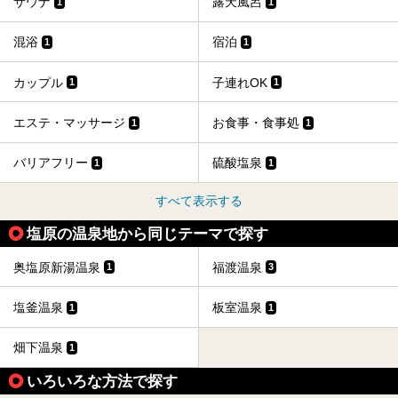
サウナ
露天風呂
1
1
混浴
宿泊
1
1
カップル
子連れOK
1
1
エステ・マッサージ
お食事・食事処
1
1
バリアフリー
硫酸塩泉
1
1
すべて表示する
塩原の温泉地から同じテーマで探す
奥塩原新湯温泉
福渡温泉
1
3
塩釜温泉
板室温泉
1
1
畑下温泉
1
いろいろな方法で探す