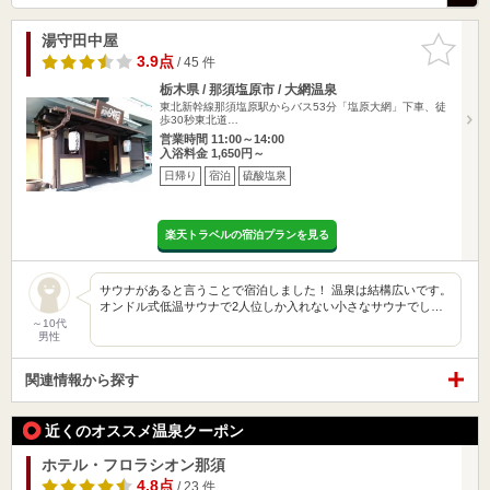
湯守田中屋
お気に入
りに追加
3.9点
/ 45 件
栃木県 / 那須塩原市 / 大網温泉
東北新幹線那須塩原駅からバス53分「塩原大網」下車、徒
歩30秒東北道…
営業時間 11:00～14:00
入浴料金 1,650円～
日帰り
宿泊
硫酸塩泉
楽天トラベルの宿泊プランを見る
サウナがあると言うことで宿泊しました！ 温泉は結構広いです。
オンドル式低温サウナで2人位しか入れない小さなサウナでし…
～10代
男性
関連情報から探す
近くのオススメ温泉クーポン
ホテル・フロラシオン那須
4.8点
/ 23 件