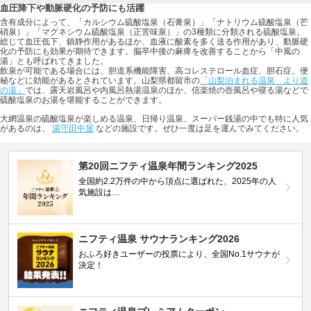
血圧降下や動脈硬化の予防にも活躍
含有成分によって、「カルシウム硫酸塩泉（石膏泉）」「ナトリウム硫酸塩泉（芒
硝泉）」「マグネシウム硫酸塩泉（正苦味泉）」の3種類に分類される硫酸塩泉。
総じて血圧低下、鎮静作用があるほか、血液に酸素を多く送る作用があり、動脈硬
化の予防にも効果が期待できます。脳卒中後の麻痺を改善することから「中風の
湯」とも呼ばれてきました。
飲泉が可能である場合には、胆道系機能障害、高コレステロール血症、胆石症、便
秘などに効能があるとされています。山梨県都留市の
「山梨泊まれる温泉 より道
の湯」
では、露天岩風呂や内風呂熱湯温泉のほか、信楽焼の壺風呂や寝る湯などで
硫酸塩泉のお湯を堪能することができます。
大網温泉の硫酸塩泉が楽しめる温泉、日帰り温泉、スーパー銭湯の中でも特に人気
があるのは、
湯守田中屋
などの施設です。ぜひ一度は足を運んでみてください。
第20回ニフティ温泉年間ランキング2025
全国約2.2万件の中から頂点に選ばれた、2025年の人
気施設は…
ニフティ温泉 サウナランキング2026
おふろ好きユーザーの投票により、全国No.1サウナが
決定！