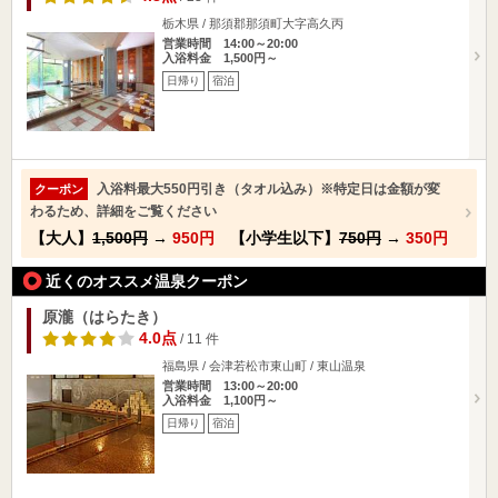
栃木県 / 那須郡那須町大字高久丙
営業時間 14:00～20:00
入浴料金 1,500円～
日帰り
宿泊
入浴料最大550円引き（タオル込み）※特定日は金額が変
クーポン
わるため、詳細をご覧ください
【大人】
1,500円
→
950円
【小学生以下】
750円
→
350円
近くのオススメ温泉クーポン
原瀧（はらたき）
4.0点
/ 11 件
福島県 / 会津若松市東山町 / 東山温泉
営業時間 13:00～20:00
入浴料金 1,100円～
日帰り
宿泊