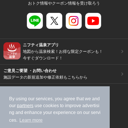
おトク情報やクーポン情報を受け取ろう
ニフティ温泉アプリ
地図から温泉検索！お得な限定クーポンも！
今すぐダウンロード！
ご意見ご要望 ・お問い合わせ
施設データの新規追加や修正依頼もこちらから
スマートフォン
/
PC
加盟店募集（資料請求）
広告出稿のご案内
By using our services, you agree that we and
our
partners
use cookies to improve advertisi
利用規約
ライフスタイルMEMBERS+規約
ng and enhance your experience on our servi
特定商取引法に基づく表記
ヘルプ
採用情報
ces.
Learn more
運営会社
個人情報保護ポリシー