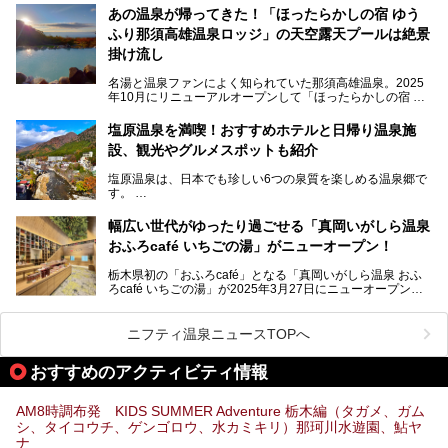
力を詳しく紹介しちゃいます。
あの温泉が帰ってきた！「ほったらかしの宿 ゆう
こだわりのサウナ、掛け流しの水風呂、天然温泉の露天風
ふり那須高雄温泉ロッジ」の天空露天プールは絶景
呂、食事処、休憩室など備えて、決して大規模施設ではあり
───
ませんが、鬼怒川温泉観光の行き帰りに、はたまたサウナで
掛け流し
提供元：大江戸温泉物語ホテルズ＆リゾーツ株式会社【P
一日リフレッシュするための目的地に！ぜひオススメしたい
R】
スポットです。時間制限も無いので1人1,500円でひがな一
名湯と温泉ファンによく知られていた那須高雄温泉。2025
この記事は大江戸温泉物語Premium 鬼怒川観光ホテルのPR
日サウナや温泉を楽しんでお昼も食べてごろごろできちゃい
年10月にリニューアルオープンして「ほったらかしの宿 ゆ
記事です。
ますよ。
うふり那須高雄温泉ロッジ」として新たなスタートを切りま
した。
塩原温泉を満喫！おすすめホテルと日帰り温泉施
那須湯本の温泉街から少し離れた静かな環境、一軒宿ゆえに
設、観光やグルメスポットも紹介
許される露天風呂からの絶景、日帰り入浴や素泊まりで気楽
に温泉が楽しめるこちらのお宿をさっそく取材してきまし
塩原温泉は、日本でも珍しい6つの泉質を楽しめる温泉郷で
た。
す。
2名1室利用で1人あたり4,500円～と、思い立ったらすぐに
泊まりに行かれるお手頃価格も嬉しいです。
栃木県の北部にある箒川のほとりに11の温泉地が点在し、
───
幅広い世代がゆったり過ごせる「真岡いがしら温泉
古くから多くの人々から癒やしの場として愛されてきまし
提供元：アイコニア・ホスピタリティ株式会社【PR】
おふろcafé いちごの湯」がニューオープン！
た。
この記事はほったらかしの宿 ゆうふり那須高雄温泉ロッジ
のPR記事です。
栃木県初の「おふろcafé」となる「真岡いがしら温泉 おふ
温泉に加えて、豊かな自然を感じられる観光スポットや、こ
ろcafé いちごの湯」が2025年3月27日にニューオープンす
こでしか味わえないご当地グルメなど、多彩な魅力がある北
るとのことで、プレオープン期間に早速訪問。
関東の人気温泉地です。
メインとなる天然温泉のお風呂をはじめ、リラックスエリア
ニフティ温泉ニュースTOPへ
やキッズエリア、カフェレストランなど、施設の隅々までチ
ェックしてきました！
この記事では、塩原温泉の概要や魅力とともに、おすすめの
おすすめのアクティビティ情報
宿泊施設と観光・グルメスポット、日帰り温泉を順に紹介し
ます。
AM8時調布発 KIDS SUMMER Adventure 栃木編（タガメ、ガム
塩原温泉で、いつもの温泉旅行とは一味違う旅行体験をして
シ、タイコウチ、ゲンゴロウ、水カミキリ）那珂川水遊園、鮎ヤ
みませんか。
ナ