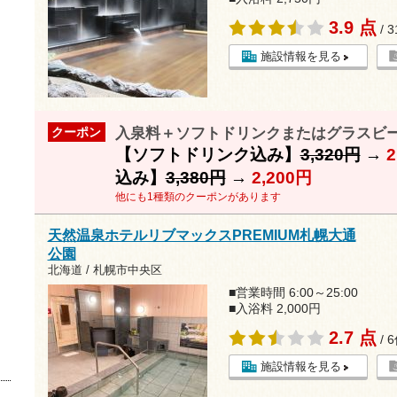
3.9 点
/ 
施設情報を見る
入泉料＋ソフトドリンクまたはグラスビール
クーポン
【ソフトドリンク込み】
3,320円
→
2
込み】
3,380円
→
2,200円
他にも1種類のクーポンがあります
天然温泉ホテルリブマックスPREMIUM札幌大通
公園
北海道 / 札幌市中央区
■営業時間 6:00～25:00
■入浴料 2,000円
2.7 点
/ 
施設情報を見る