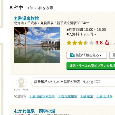
5 件中
1件～5件を表示
丸駒温泉旅館
北海道 / 千歳市 / 丸駒温泉 /
新千歳空港駅30.24km
■営業時間 10:00～15:00
■入浴料 1,200円～
3.8 点
/ 
施設情報を見る
楽天トラベルの宿泊プランを見
露天風呂♨️からの支笏湖が最高でしたぁ🤣🤣
50代～ 男性
関連情報
千歳 炭酸水素塩泉
千歳 塩化物泉
千歳 宿泊
千歳 切り傷
むかわ温泉 四季の湯