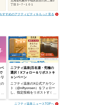
北海道札幌市手稲区西宮の沢二条3
丁目３−７−１０１
おすすめのアクティビティをもっと見る
いベ
ニフティ温泉|百名湯・究極の
で
選択！Xフォロー＆リポストキ
キリ
ャンペーン
設の
ニフティ温泉のX公式アカウン
ト（@niftyonsen）をフォロー
し、指定投稿をリポストする
占い
と、抽選で各回26（ふろ）名
な
様（合計260名様）に選べるe-
ニフティ温泉ニュースTOPへ