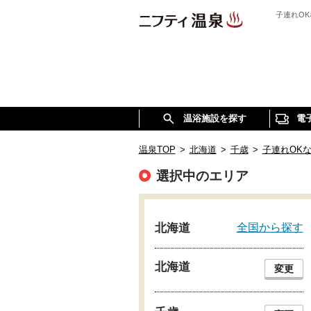
子連れO
温浴施設を探す
電
温泉TOP
>
北海道
>
千歳
>
子連れOK
選択中のエリア
全国から探す
北海道
北海道
変更