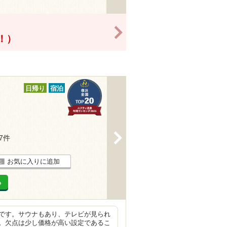
>
得！）
日帰り
宿泊
>
17件
お気に入りに追加
る
です。サウナもあり、テレビが見られ
。欠点は少し価格が高い設定であるこ