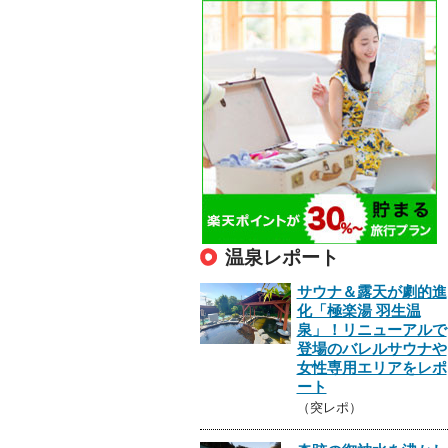
温泉レポート
サウナ＆露天が劇的進
化「極楽湯 羽生温
泉」！リニューアルで
登場のバレルサウナや
女性専用エリアをレポ
ート
（突レポ）