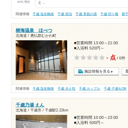
40代 男性
と…
関連情報
千歳 塩化物泉
千歳 宿泊
千歳 美肌の湯
千歳 切り傷
新
樹海温泉 ほべつ
北海道 / 勇払郡むかわ町
■営業時間 13:00～21:00
■入浴料 520円～
- 点
/ 0件
施設情報を見る
関連情報
千歳 塩化物泉
千歳 冷え性
千歳 カップル
千歳 子連れOK
千歳乃湯 えん
北海道 / 千歳市 /
千歳駅2.22km
■営業時間 10:00～23:00
■入浴料 500円～