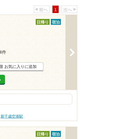
前へ
1
次へ
日帰り
宿泊
>
54件
お気に入りに追加
る
新千歳空港駅
日帰り
宿泊