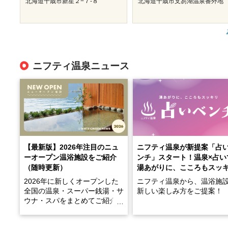
北海道千歳市新星２−７-８
北海道千歳市支笏湖温泉番外地
ニフティ温泉ニュース
【最新版】2026年注目のニュ
ニフティ温泉が新提案「占
ーオープン温浴施設をご紹介
ンチ」スタート！温泉×占い
（随時更新）
湯あがりに、こころもスッ
2026年に新しくオープンした
ニフティ温泉から、温浴施
全国の温泉・スーパー銭湯・サ
新しい楽しみ方をご提案！
ウナ・スパをまとめてご紹介！
※随時更新しています
温泉で体を癒したあとに、
でこころもスッキリ──そん