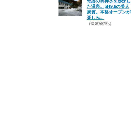
奇跡の御神水を沸かし
た温泉。pH9.6の美人
泉質。本格オープンが
楽しみ。
（温泉探訪記）