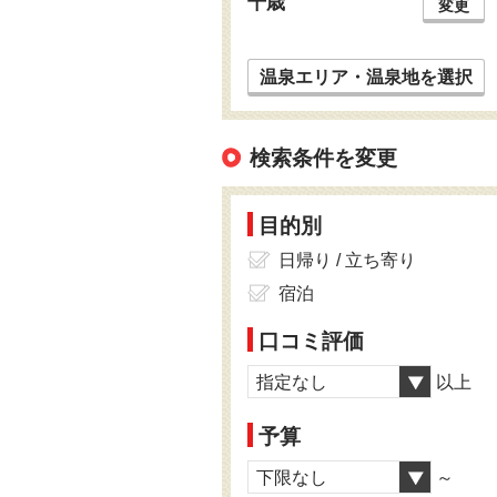
千歳
変更
温泉エリア・温泉地を選択
検索条件を変更
目的別
日帰り / 立ち寄り
宿泊
口コミ評価
指定なし
以上
予算
下限なし
～