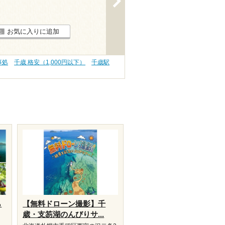
お気に入りに追加
事処
千歳 格安（1,000円以下）
千歳駅
ら
【無料ドローン撮影】千
歳・支笏湖のんびりサ...