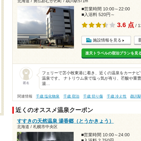
北海道 / 勇払郡むかわ町 /
鵡川駅571m
■営業時間 10:00～22:00
■入浴料 520円～
3.6 点
/ 
施設情報を見る
楽天トラベルの宿泊プランを見
フェリーで苫小牧東港に着き、近くの温泉をカーナビ
温泉です。 ナトリウム泉で塩っ気が有り、芒酸や重曹
匿名
湯…
関連情報
千歳 塩化物泉
千歳 宿泊
千歳 切り傷
千歳 冷え性
鵡川
近くのオススメ温泉クーポン
すすきの天然温泉 湯香郷（とうかきょう）
北海道 / 札幌市中央区
■営業時間 10:00～24:00
■入浴料 2,750円