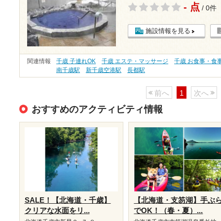
- 点
/ 0件
施設情報を見る
関連情報
千歳 子連れOK
千歳 エステ・マッサージ
千歳 お食事・食
南千歳駅
新千歳空港駅
長都駅
前へ
1
次へ
おすすめのアクティビティ情報
SALE！【北海道・千歳】
【北海道・支笏湖】手ぶ
クリアな水面をリ...
でOK！（春・夏）...