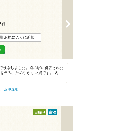
>
13件
お気に入りに追加
る
で検索しました。道の駅に併設された
を含み、汗の引かない湯です。 内
駅
浜厚真駅
日帰り
宿泊