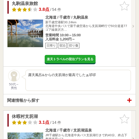
丸駒温泉旅館
お気に入
りに追加
3.8点
/ 54 件
北海道 / 千歳市 / 丸駒温泉
新千歳空港駅30.24km
北海道中央バスで新千歳空港から支笏湖畔行で50分道道77
ゴア線泉沢方…
営業時間 10:00～15:00
入浴料金 1,200円～
日帰り
宿泊
切り傷
楽天トラベルの宿泊プランを見る
露天風呂♨️からの支笏湖が最高でしたぁ🤣🤣
50代～
男性
関連情報から探す
休暇村支笏湖
お気に入
りに追加
3.1点
/ 14 件
北海道 / 千歳市 / 支笏湖温泉
JR千歳駅から北海道中央バス支笏湖行きで約40分、終点下
車後送迎バス…