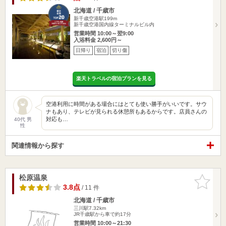
北海道 / 千歳市
新千歳空港駅199m
新千歳空港国内線ターミナルビル内
営業時間 10:00～翌9:00
入浴料金 2,600円～
日帰り
宿泊
切り傷
楽天トラベルの宿泊プランを見る
空港利用に時間がある場合にはとても使い勝手がいいです。サウ
ナもあり、テレビが見られる休憩所もあるからです。店員さんの
対応も…
40代 男
性
関連情報から探す
松原温泉
お気に入
りに追加
3.8点
/ 11 件
北海道 / 千歳市
三川駅7.32km
JR千歳駅から車で約17分
営業時間 10:00～21:30