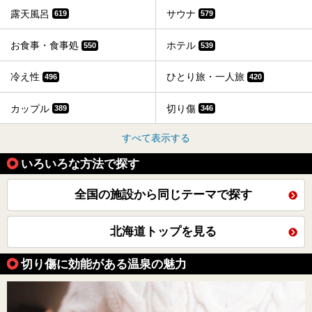
露天風呂
サウナ
619
579
お食事・食事処
ホテル
550
539
冷え性
ひとり旅・一人旅
496
420
カップル
切り傷
389
346
すべて表示する
いろいろな方法で探す
全国の施設から同じテーマで探す
北海道トップを見る
切り傷に効能がある温泉の魅力