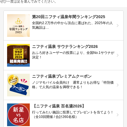
ぜひ一度は足を運んでみてください。
第20回ニフティ温泉年間ランキング2025
全国約2.2万件の中から頂点に選ばれた、2025年の人
気施設は…
ニフティ温泉 サウナランキング2026
おふろ好きユーザーの投票により、全国No.1サウナが
決定！
ニフティ温泉プレミアムクーポン
ノジマモバイル会員向け 通常よりもお得な「特別価
格」で人気の温泉を満喫できる！
【ニフティ温泉 百名湯2026】
行ってみたい施設に投票してプレゼントを当てよう！
（全10回開催 / 合計260名様）