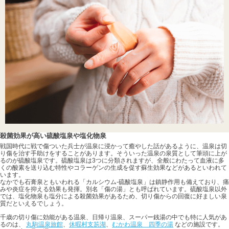
殺菌効果が高い硫酸塩泉や塩化物泉
戦国時代に戦で傷ついた兵士が温泉に浸かって癒やした話があるように、温泉は切
り傷を治す手助けをすることがあります。そういった温泉の泉質として筆頭に上が
るのが硫酸塩泉です。硫酸塩泉は3つに分類されますが、全般にわたって血液に多
くの酸素を送り込む特性やコラーゲンの生成を促す蘇生効果などがあるといわれて
います。
なかでも石膏泉ともいわれる「カルシウム-硫酸塩泉」は鎮静作用も備えており、痛
みや炎症を抑える効果も発揮。別名「傷の湯」とも呼ばれています。硫酸塩泉以外
では、塩化物泉も塩分による殺菌効果があるため、切り傷からの回復に好ましい泉
質だといえるでしょう。
千歳の切り傷に効能がある温泉、日帰り温泉、スーパー銭湯の中でも特に人気があ
るのは、
丸駒温泉旅館
、
休暇村支笏湖
、
むかわ温泉 四季の湯
などの施設です。