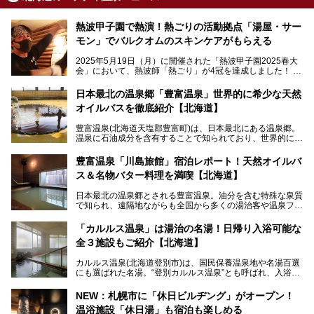
熱波甲子園で熱演！熱ごりの活動拠点「湯屋・サー
モン」でバルクオムのスキンケアがもらえる
2025年5月19日（月）に開催された「熱波甲子園2025春大
会」において、熱波師「熱ごり」が4冠を達成しました！
このたび、バルクオム賞の受賞を記念して、熱ごりさんの活
動拠点である北海道の銭湯「湯屋・サーモン」にて、メンズ
日本最北の温泉郷「豊富温泉」世界的に希少な天然
スキンケアブランド バルクオムの「ONE DAY KIT」を数量
オイルバスを徹底紹介【北海道】
限定でプレゼントいたします。
老若男女問わず、多くの方にご体験いただける製品ですの
豊富温泉(北海道天塩郡豊富町)は、日本最北にある温泉郷。
で、ぜひお試しください。※6月13日配布開始、なくなり次
温泉に石油成分を含有することで知られており、世界的にも
第終了
大変希少な泉質です。また、油分が乾癬やアトピー性皮膚炎
に特効があると言われ、遠隔地ながらも全国から湯治・療養
───
豊富温泉「川島旅館」宿泊レポート！天然オイルバ
目的で多くの人々が訪れます。
提供元：株式会社バルクオム【PR】
ス＆名物バター料理を満喫【北海道】
この記事は株式会社バルクオム商品のPR記事です。
今回、四半世紀以上に渡り全国の温泉を巡り続ける筆者が現
日本最北の温泉郷とされる豊富温泉。油分を含む特殊な泉質
地体験し、独自の視点で豊富温泉の“天然オイルバス”をレポ
で知られ、遠隔地ながらも全国から多くの湯治客や温泉ファ
ート。温泉地概要や日帰り入浴施設をはじめ、宿泊施設・ア
ンが訪れる地です。
クセスまで徹底紹介します！
「カルルス温泉」は湯治の名湯！日帰り入浴可能な
「川島旅館」は、豊富温泉の開湯当初から営業する老舗旅
全３施設もご紹介【北海道】
館。とりわけ温泉の良さと名物のバター料理に定評があり、
口コミの評判も非常に高い宿。今回は筆者自ら宿泊し、自慢
カルルス温泉(北海道登別市)は、国民保養温泉地や名湯百選
の温泉や料理をはじめ、パブリックスペース・客室など宿の
にも選ばれた名湯。“登別カルルス温泉”とも呼ばれ、入浴剤
全貌を徹底的にご紹介します！
としてその名を聞いたことがある方も多いでしょう。観光色
豊かな登別温泉とは対照的な存在で、今も湯治場的な要素が
NEW：札幌市に「休日ビルヂング」がオープン！
残る閑静な温泉地です。
温浴施設「休日湯」も宿泊も楽しめる