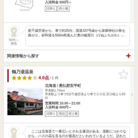
入浴料金 600円～
日帰り
切り傷
新千歳空港から、車で約25分。国道337号線から泉郷神社の角を
曲がり、砂利道を500m程進んだ奥の嶮淵川（けぬふちがわ）…
50代～
男性
関連情報から探す
鶴乃湯温泉
お気に入
りに追加
4.0点
/ 1 件
北海道 / 勇払郡安平町
早来駅1.73km
早来駅より車で5分千歳空港より車で２０分.苫小牧より30
分
営業時間 10:00～21:00
入浴料金 600円～
日帰り
宿泊
切り傷
ここは北海道で一番広いとされる蓮沼がある。湯船につかりな
がら、ハスの花を見るのが最高だといわれているようだ。訪れた