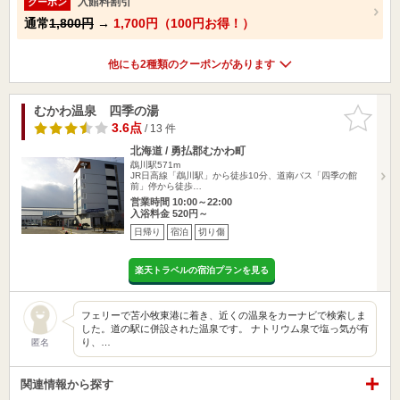
入館料割引
クーポン
通常
1,800円
→
1,700円（100円お得！）
他にも2種類のクーポンがあります
むかわ温泉 四季の湯
お気に入
りに追加
3.6点
/ 13 件
北海道 / 勇払郡むかわ町
鵡川駅571m
JR日高線「鵡川駅」から徒歩10分、道南バス「四季の館
前」停から徒歩…
営業時間 10:00～22:00
入浴料金 520円～
日帰り
宿泊
切り傷
楽天トラベルの宿泊プランを見る
フェリーで苫小牧東港に着き、近くの温泉をカーナビで検索しま
した。道の駅に併設された温泉です。 ナトリウム泉で塩っ気が有
り、…
匿名
関連情報から探す