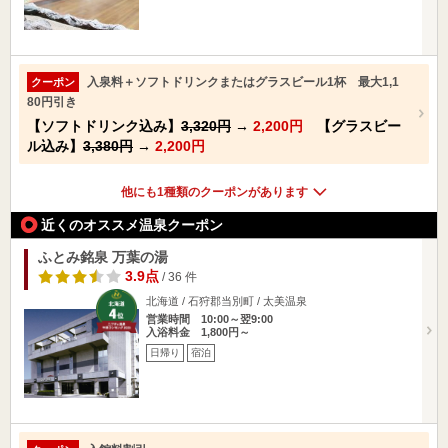
入泉料＋ソフトドリンクまたはグラスビール1杯 最大1,1
クーポン
80円引き
【ソフトドリンク込み】
3,320円
→
2,200円
【グラスビー
ル込み】
3,380円
→
2,200円
他にも1種類のクーポンがあります
近くのオススメ温泉クーポン
ふとみ銘泉 万葉の湯
3.9点
/ 36 件
北海道 / 石狩郡当別町 / 太美温泉
営業時間 10:00～翌9:00
入浴料金 1,800円～
日帰り
宿泊