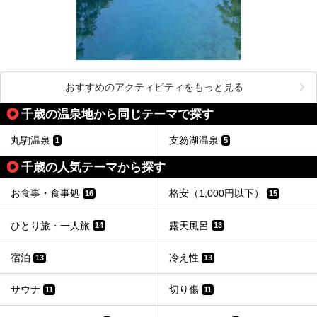
おすすめのアクティビティをもっと見る
千歳の温泉地から同じテーマで探す
丸駒温泉
支笏湖温泉
1
5
千歳の人気テーマから探す
お食事・食事処
格安（1,000円以下）
16
15
ひとり旅・一人旅
露天風呂
14
13
宿泊
冷え性
13
13
サウナ
切り傷
11
11