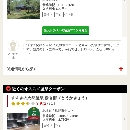
営業時間 11:00～16:00
入浴料金 800円～
日帰り
宿泊
切り傷
楽天トラベルの宿泊プランを見る
清潔で閑静な施設 支笏湖散策コースと繋がった場所に位置してま
す。観光のシメに寄っていかれては。日帰り大人ひとり800円
で…
20代 女
性
関連情報から探す
近くのオススメ温泉クーポン
すすきの天然温泉 湯香郷（とうかきょう）
3.9点
/ 31 件
北海道 / 札幌市中央区
営業時間 10:00～24:00
入浴料金 2,750円～
日帰り
宿泊