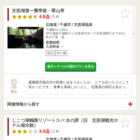
支笏湖第一寶亭留・翠山亭
お気に入
りに追加
4.8点
/ 5 件
北海道 / 千歳市 / 支笏湖温泉
千歳駅21.18km
JR千歳線千歳駅から北海道中央バス支笏湖畔行きで42分、
終点下車、徒…
営業時間
入浴料金 ～
宿泊
切り傷
楽天トラベルの宿泊プランを見る
庭園露天風呂付の部屋に泊まりましたが、 とてもゆったりとして
良かったです。 食事も美味しかったし、従業員の対応も良かっ…
匿名
関連情報から探す
しこつ湖鶴雅リゾートスパ 水の謌（旧 支笏湖観光ホ
お気に入
テル湖水館）
りに追加
3.0点
/ 2 件
北海道 / 千歳市 / 支笏湖温泉