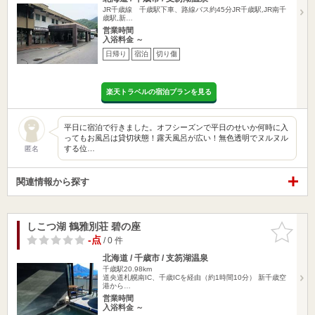
JR千歳線 千歳駅下車、路線バス約45分JR千歳駅,JR南千
歳駅,新…
営業時間
入浴料金 ～
日帰り
宿泊
切り傷
楽天トラベルの宿泊プランを見る
平日に宿泊で行きました。オフシーズンで平日のせいか何時に入
ってもお風呂は貸切状態！露天風呂が広い！無色透明でヌルヌル
する位…
匿名
関連情報から探す
しこつ湖 鶴雅別荘 碧の座
お気に入
りに追加
-点
/ 0 件
北海道 / 千歳市 / 支笏湖温泉
千歳駅20.98km
道央道札幌南IC、千歳ICを経由（約1時間10分） 新千歳空
港から…
営業時間
入浴料金 ～