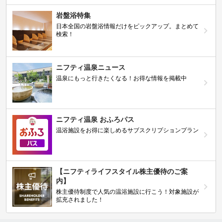
岩盤浴特集
日本全国の岩盤浴情報だけをピックアップ。まとめて
検索！
ニフティ温泉ニュース
温泉にもっと行きたくなる！お得な情報を掲載中
ニフティ温泉 おふろパス
温浴施設をお得に楽しめるサブスクリプションプラン
【ニフティライフスタイル株主優待のご案
内】
株主優待制度で人気の温浴施設に行こう！対象施設が
拡充されました！