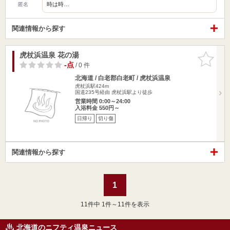
時は時…
匿名
関連情報から探す
虎杖浜温泉 花の湯
お気に入
りに追加
-点
/ 0 件
北海道 / 白老郡白老町 / 虎杖浜温泉
虎杖浜駅424m
国道235号経由 虎杖浜駅より徒歩
営業時間 0:00～24:00
入浴料金 550円～
日帰り
切り傷
関連情報から探す
1
11
件中 1件～11件を表示
北海道のニフティ温泉ニュース