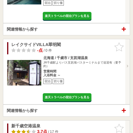
宿泊
切り傷
楽天トラベルの宿泊プランを見る
関連情報から探す
レイクサイドVILLA翠明閣
お気に入
りに追加
-点
/ 0 件
北海道 / 千歳市 / 支笏湖温泉
JR千歳駅よりバス支笏湖バスターミナルまで送迎有（要予
約）
営業時間
入浴料金 ～
宿泊
切り傷
楽天トラベルの宿泊プランを見る
関連情報から探す
新千歳空港温泉
お気に入
りに追加
3.7点
/ 17 件