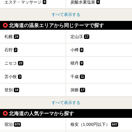
エステ・マッサージ
炭酸水素塩泉
9
9
すべて表示する
北海道の温泉エリアから同じテーマで探す
札幌
定山渓
24
17
石狩
小樽
2
8
ニセコ
積丹
22
9
苫小牧
千歳
3
11
登別
洞爺
18
17
すべて表示する
北海道の人気テーマから探す
宿泊
格安（1,000円以下）
879
647