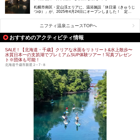
今回、四半世紀以上に渡り全国の温泉を巡り続ける筆者が現
札幌市南区・定山渓エリアに、温浴施設「休日湯（きゅうじ
地体験し、カルルス温泉をご紹介。温泉地の概要や泉質解説
つゆ）」が、2025年4月24日にオープンしました！ 定山
をはじめ、日帰り入浴可能な全３施設の紹介・周辺観光・ア
渓の新たなランドマーク「休日ビルヂング」として誕生した
クセスまで徹底紹介します！
この施設は、温泉・サウナの「休日湯」・ラウンジの「THE
LOUNGE DAYOF」・グルメ「休日洋麺店」・ホテル「エク
ニフティ温泉ニュースTOPへ
スクラメーションホテル」で構成された、まさに大人の癒し
空間。
おすすめのアクティビティ情報
今回は、そんな「休日ビルヂング」の魅力を5つのポイント
からご紹介します。
SALE！【北海道・千歳】クリアな水面をリトリート&水上散歩〜
水質日本一の支笏湖でプレミアムSUP体験ツアー！写真プレゼン
ト※団体も可能！
北海道千歳市新星２−７-８