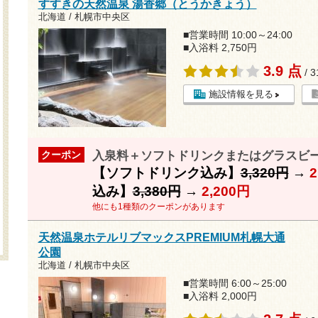
すすきの天然温泉 湯香郷（とうかきょう）
北海道 / 札幌市中央区
■営業時間 10:00～24:00
■入浴料 2,750円
3.9 点
/ 
施設情報を見る
入泉料＋ソフトドリンクまたはグラスビール
クーポン
【ソフトドリンク込み】
3,320円
→
2
込み】
3,380円
→
2,200円
他にも1種類のクーポンがあります
天然温泉ホテルリブマックスPREMIUM札幌大通
公園
北海道 / 札幌市中央区
■営業時間 6:00～25:00
■入浴料 2,000円