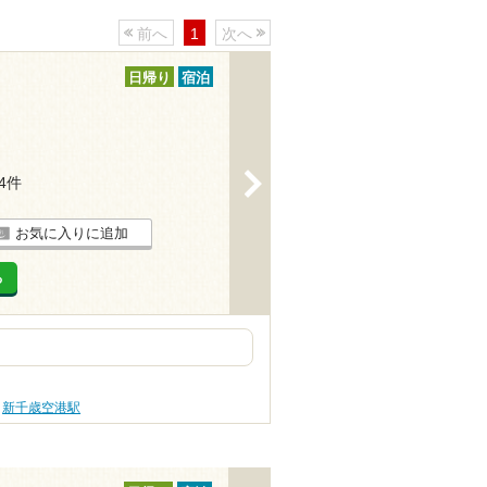
前へ
1
次へ
日帰り
宿泊
>
54件
お気に入りに追加
る
新千歳空港駅