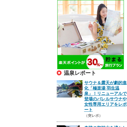
温泉レポート
サウナ＆露天が劇的進
化「極楽湯 羽生温
泉」！リニューアルで
登場のバレルサウナや
女性専用エリアをレポ
ート
（突レポ）