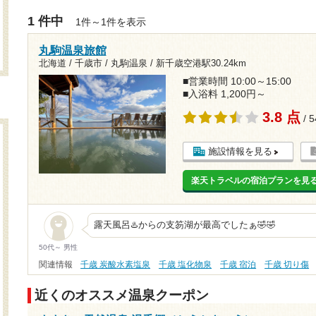
1 件中
1件～1件を表示
丸駒温泉旅館
北海道 / 千歳市 / 丸駒温泉 /
新千歳空港駅30.24km
■営業時間 10:00～15:00
■入浴料 1,200円～
3.8 点
/ 
施設情報を見る
楽天トラベルの宿泊プランを見
露天風呂♨️からの支笏湖が最高でしたぁ🤣🤣
50代～ 男性
関連情報
千歳 炭酸水素塩泉
千歳 塩化物泉
千歳 宿泊
千歳 切り傷
近くのオススメ温泉クーポン