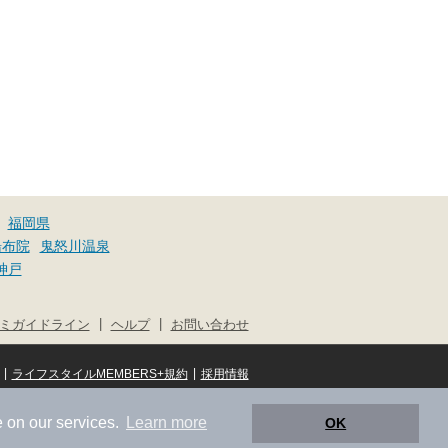
福岡県
湯布院
鬼怒川温泉
神戸
|
|
ミガイドライン
ヘルプ
お問い合わせ
|
|
ライフスタイルMEMBERS+規約
採用情報
© NIFTY Lifestyle Co., Ltd.
 on our services.
Learn more
OK