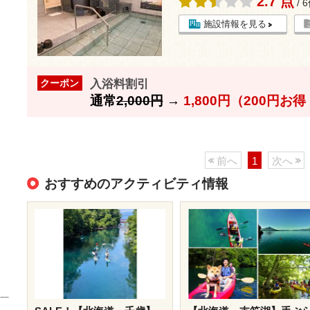
2.7 点
/ 
施設情報を見る
入浴料割引
クーポン
通常
2,000円
→
1,800円（200円お
前へ
1
次へ
おすすめのアクティビティ情報