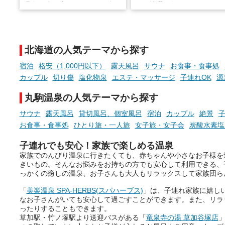
温泉で体を癒したあとに、占い
と、抽選で各回26（ふろ）
でこころもスッキリ──そんな
様（合計260名様）に選べる
新体験が楽しめる「占いベン
GIFT500円分をプレゼント
チ」を展開中♨
たします。
北海道の人気テーマから探す
手相やタロットなど気軽に楽し
める占いで、“ととのう”おふろ
宿泊
格安（1,000円以下）
露天風呂
サウナ
お食事・食事処
時間を、もっと特別に。
カップル
切り傷
塩化物泉
エステ・マッサージ
子連れOK
源
丸駒温泉の人気テーマから探す
サウナ
露天風呂
貸切風呂、個室風呂
宿泊
カップル
絶景
子
お食事・食事処
ひとり旅・一人旅
女子旅・女子会
炭酸水素塩
子連れでも安心！家族で楽しめる温泉
家族でのんびり温泉に行きたくても、赤ちゃんや小さなお子様を
きいもの。そんなお悩みをお持ちの方でも安心して利用できる、
っかくの癒しの温泉、お子さんも大人もリラックスして家族団ら
「
美楽温泉 SPA-HERBS(スパハーブス)
」は、子連れ家族に嬉し
なお子さんがいても安心して過ごすことができます。また、リラ
ったりすることもできます。
草加駅・竹ノ塚駅より送迎バスがある「
竜泉寺の湯 草加谷塚店
」