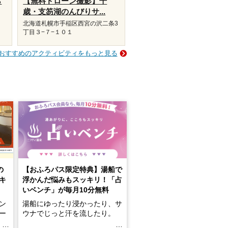
ら
【無料ドローン撮影】千
歳・支笏湖のんびりサ...
北海道札幌市手稲区西宮の沢二条3
丁目３−７−１０１
おすすめのアクティビティをもっと見る
の
【おふろパス限定特典】湯船で
キ
浮かんだ悩みもスッキリ！「占
いベンチ」が毎月10分無料
ン
湯船にゆったり浸かったり、サ
ロー
ウナでじっと汗を流したり。
る