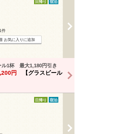
日帰り
宿泊
>
31件
お気に入りに追加
1杯 最大1,180円引き
,200円
【グラスビール
>
日帰り
宿泊
>