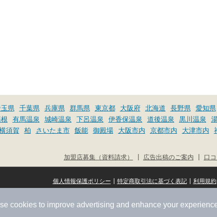
埼玉県
千葉県
兵庫県
群馬県
東京都
大阪府
北海道
長野県
愛知県
箱根
有馬温泉
城崎温泉
下呂温泉
伊香保温泉
道後温泉
黒川温泉
横須賀
柏
さいたま市
飯能
御殿場
大阪市内
京都市内
大津市内
|
|
加盟店募集（資料請求）
広告出稿のご案内
口コ
|
|
個人情報保護ポリシー
特定商取引法に基づく表記
利用規約
se cookies to improve advertising and enhance your experience