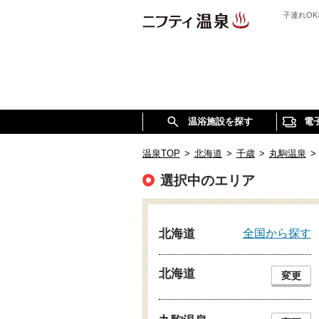
子連れO
温浴施設を探す
電
温泉TOP
>
北海道
>
千歳
>
丸駒温泉
>
選択中のエリア
全国から探す
北海道
北海道
変更