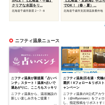
SALE！【北海道・千歳】
【北海道・支笏湖】手ぶ
クリアな水面をリ...
でOK！（春・夏）...
北海道千歳市新星２−７-８
北海道千歳市支笏湖温泉番外地
ニフティ温泉ニュース
ニフティ温泉が新提案「占いベ
ニフティ温泉|百名湯・究極
ンチ」スタート！温泉×占いで
選択！Xフォロー＆リポスト
湯あがりに、こころもスッキリ
ャンペーン
ニフティ温泉から、温浴施設の
ニフティ温泉のX公式アカウ
新しい楽しみ方をご提案！
ト（@niftyonsen）をフォ
し、指定投稿をリポストす