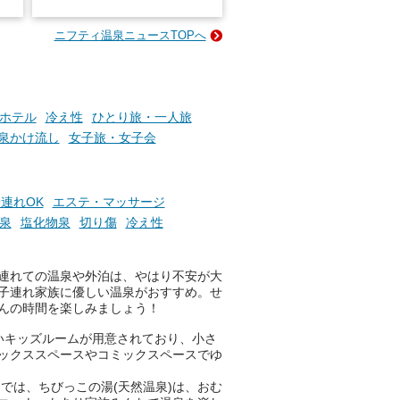
名
e-
ニフティ温泉ニュースTOPへ
い
そんな「一人でぼんやり過ごす
時間」、ふだん後回しにしてい
た「これからのこと」や「ちょ
っとした悩み」が、頭に浮かん
でくることはありませんか？
ホテル
冷え性
ひとり旅・一人旅
泉かけ流し
女子旅・女子会
お風呂でリラックスしているか
らこそ向き合える、大切な自分
連れOK
エステ・マッサージ
の本音。
泉
塩化物泉
切り傷
冷え性
そんな心のつぶやきを、湯あが
りの温まった心のまま相談でき
連れての温泉や外泊は、やはり不安が大
たら素敵ですよね。
子連れ家族に優しい温泉がおすすめ。せ
んの時間を楽しみましょう！
いキッズルームが用意されており、小さ
ニフティ温泉の「占いベンチ」
ックススペースやコミックスペースでゆ
は、そんなあなたの心のつぶや
きをプロの占い師に相談するこ
では、ちびっこの湯(天然温泉)は、おむ
とができるサービスです。