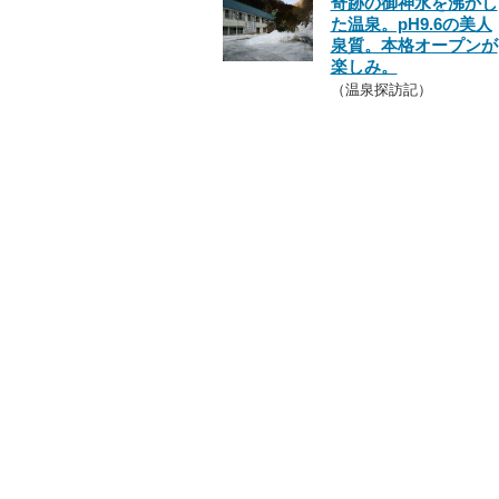
奇跡の御神水を沸かし
た温泉。pH9.6の美人
泉質。本格オープンが
楽しみ。
（温泉探訪記）