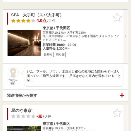
SPA 大手町（スパ大手町）
お気に入
りに追加
4.0点
/ 1 件
東京都 / 千代田区
西新井駅10.17km
大手町駅235m
地下鉄大手町駅・JR東京駅から地下通路でダイレクトにア
クセスできます…
営業時間 10:00～19:00
入浴料金 3,300円～
日帰り
切り傷
ジム、プール、サウナ、水風呂と都心の立地にも関わらず一通り
揃っていて施設も綺麗です。 足拭きがなく室内が濡れていること
が…
50代～
男性
関連情報から探す
星のや東京
お気に入
りに追加
-点
/ 0 件
東京都 / 千代田区
西新井駅10.22km
大手町駅151m