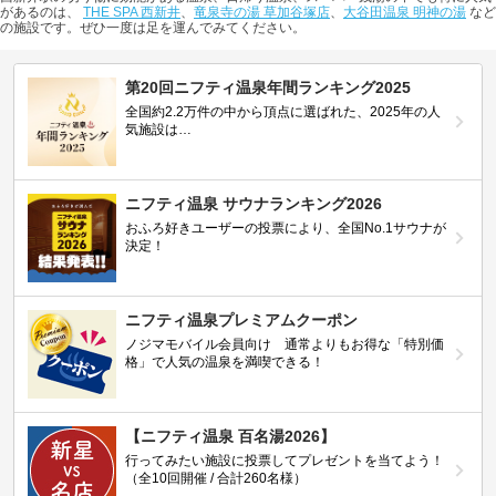
があるのは、
THE SPA 西新井
、
竜泉寺の湯 草加谷塚店
、
大谷田温泉 明神の湯
など
の施設です。ぜひ一度は足を運んでみてください。
第20回ニフティ温泉年間ランキング2025
全国約2.2万件の中から頂点に選ばれた、2025年の人
気施設は…
ニフティ温泉 サウナランキング2026
おふろ好きユーザーの投票により、全国No.1サウナが
決定！
ニフティ温泉プレミアムクーポン
ノジマモバイル会員向け 通常よりもお得な「特別価
格」で人気の温泉を満喫できる！
【ニフティ温泉 百名湯2026】
行ってみたい施設に投票してプレゼントを当てよう！
（全10回開催 / 合計260名様）