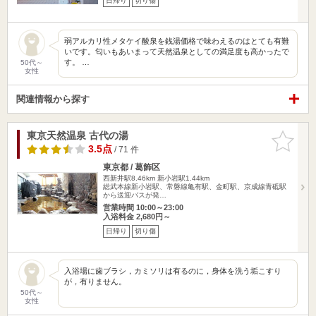
日帰り
切り傷
弱アルカリ性メタケイ酸泉を銭湯価格で味わえるのはとても有難
いです。匂いもあいまって天然温泉としての満足度も高かったで
す。 …
50代～
女性
関連情報から探す
東京天然温泉 古代の湯
お気に入
りに追加
3.5点
/ 71 件
東京都 / 葛飾区
西新井駅8.46km
新小岩駅1.44km
総武本線新小岩駅、常磐線亀有駅、金町駅、京成線青砥駅
から送迎バスが発…
営業時間 10:00～23:00
入浴料金 2,680円～
日帰り
切り傷
入浴場に歯ブラシ，カミソリは有るのに，身体を洗う垢こすり
が，有りません。
50代～
女性