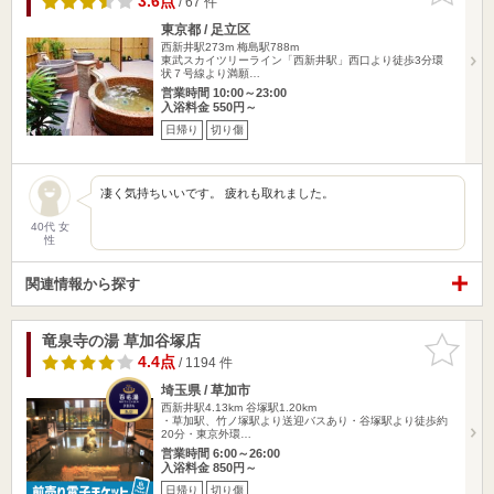
3.6点
/ 67 件
東京都 / 足立区
西新井駅273m
梅島駅788m
東武スカイツリーライン「西新井駅」西口より徒歩3分環
状７号線より満願…
営業時間 10:00～23:00
入浴料金 550円～
日帰り
切り傷
凄く気持ちいいです。 疲れも取れました。
40代 女
性
関連情報から探す
竜泉寺の湯 草加谷塚店
お気に入
りに追加
4.4点
/ 1194 件
埼玉県 / 草加市
西新井駅4.13km
谷塚駅1.20km
・草加駅、竹ノ塚駅より送迎バスあり・谷塚駅より徒歩約
20分・東京外環…
営業時間 6:00～26:00
入浴料金 850円～
日帰り
切り傷