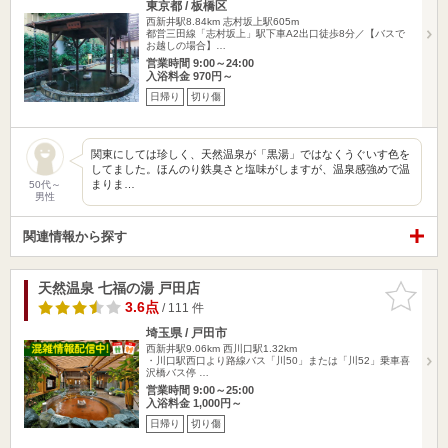
東京都 / 板橋区
西新井駅8.84km
志村坂上駅605m
都営三田線「志村坂上」駅下車A2出口徒歩8分／【バスで
お越しの場合】…
営業時間 9:00～24:00
入浴料金 970円～
日帰り
切り傷
関東にしては珍しく、天然温泉が「黒湯」ではなくうぐいす色を
してました。ほんのり鉄臭さと塩味がしますが、温泉感強めで温
まりま…
50代～
男性
関連情報から探す
天然温泉 七福の湯 戸田店
お気に入
りに追加
3.6点
/ 111 件
埼玉県 / 戸田市
西新井駅9.06km
西川口駅1.32km
・川口駅西口より路線バス「川50」または「川52」乗車喜
沢橋バス停 …
営業時間 9:00～25:00
入浴料金 1,000円～
日帰り
切り傷