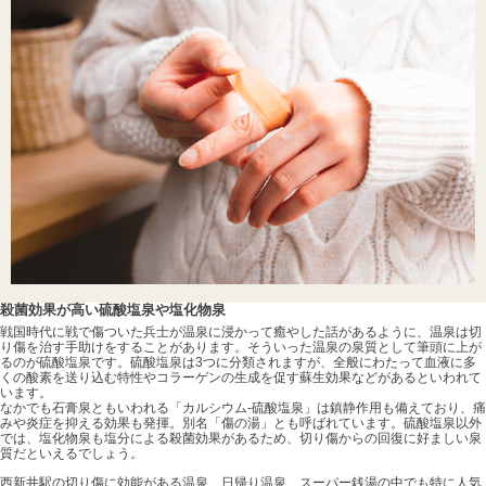
殺菌効果が高い硫酸塩泉や塩化物泉
戦国時代に戦で傷ついた兵士が温泉に浸かって癒やした話があるように、温泉は切
り傷を治す手助けをすることがあります。そういった温泉の泉質として筆頭に上が
るのが硫酸塩泉です。硫酸塩泉は3つに分類されますが、全般にわたって血液に多
くの酸素を送り込む特性やコラーゲンの生成を促す蘇生効果などがあるといわれて
います。
なかでも石膏泉ともいわれる「カルシウム-硫酸塩泉」は鎮静作用も備えており、痛
みや炎症を抑える効果も発揮。別名「傷の湯」とも呼ばれています。硫酸塩泉以外
では、塩化物泉も塩分による殺菌効果があるため、切り傷からの回復に好ましい泉
質だといえるでしょう。
西新井駅の切り傷に効能がある温泉、日帰り温泉、スーパー銭湯の中でも特に人気