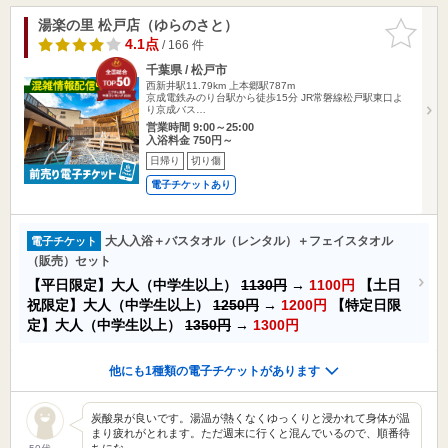
湯楽の里 松戸店（ゆらのさと）
お気に入
りに追加
4.1点
/ 166 件
千葉県 / 松戸市
西新井駅11.79km
上本郷駅787m
京成電鉄みのり台駅から徒歩15分 JR常磐線松戸駅東口よ
り京成バス…
営業時間 9:00～25:00
入浴料金 750円～
日帰り
切り傷
電子チケットあり
大人入浴＋バスタオル（レンタル）＋フェイスタオル
電子チケット
（販売）セット
【平日限定】大人（中学生以上）
1130円
→
1100円
【土日
祝限定】大人（中学生以上）
1250円
→
1200円
【特定日限
定】大人（中学生以上）
1350円
→
1300円
他にも1種類の電子チケットがあります
炭酸泉が良いです。湯温が熱くなくゆっくりと浸かれて身体が温
まり疲れがとれます。ただ週末に行くと混んでいるので、順番待
ちにな…