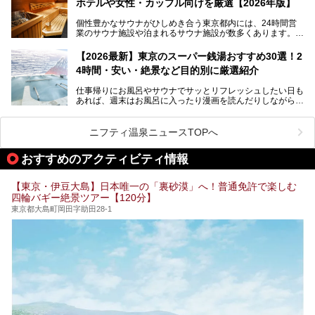
ホテルや女性・カップル向けを厳選【2026年版】
個性豊かなサウナがひしめき合う東京都内には、24時間営
業のサウナ施設や泊まれるサウナ施設が数多くあります。
終電を逃した深夜の利用に限らず、時間を気にしないサウナ
を旅の目的とする「サ旅」や自分へのご褒美のための宿泊な
【2026最新】東京のスーパー銭湯おすすめ30選！2
ど、自分の好きなタイミングで好きなだけサ活ができるのが
4時間・安い・絶景など目的別に厳選紹介
魅力です。
仕事帰りにお風呂やサウナでサッとリフレッシュしたい日も
最近では、男性専用施設だけでなく、カップルや女性に嬉し
あれば、週末はお風呂に入ったり漫画を読んだりしながら一
い個室サウナも増えてきました。
日中ダラダラ過ごしたい日もあると思います。
この記事では、東京都内にある24時間営業のサウナの中か
また、終電を逃してしまい、「このまま朝までゆっくりでき
ら、特におすすめしたい施設14選をご紹介します。
ニフティ温泉ニュースTOPへ
る場所があれば」と探した経験がある人も多いのではないで
宿泊可能な施設もピックアップしているので、ぜひチェック
しょうか。
してみてください。
おすすめのアクティビティ情報
そこで本記事では、東京でおすすめのスーパー銭湯を、目的
別に厳選した30施設からご紹介します。
【東京・伊豆大島】日本唯一の「裏砂漠」へ！普通免許で楽しむ
24時間営業で宿泊できる施設や、1,000円以下で楽しめる安
四輪バギー絶景ツアー【120分】
い施設、デートや休日レジャーにもぴったりなエンタメ要素
が充実した施設など、利用のシーンに合わせて参考にしてく
東京都大島町岡田字助田28-1
ださい。