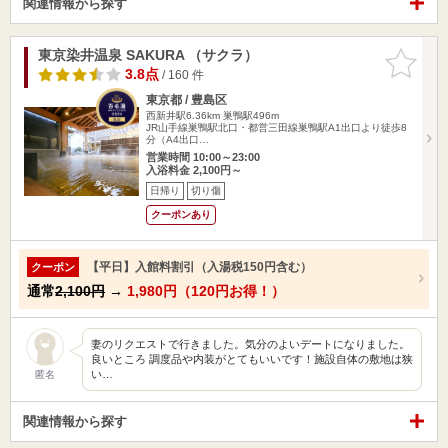
関連情報から探す
東京染井温泉 SAKURA （サクラ）
お気に入
りに追加
3.8点
/ 160 件
東京都 / 豊島区
西新井駅6.36km
巣鴨駅496m
JR山手線巣鴨駅北口・都営三田線巣鴨駅A1出口より徒歩8
分（A4出口…
営業時間 10:00～23:00
入浴料金 2,100円～
日帰り
切り傷
クーポンあり
【平日】入館料割引（入湯税150円含む）
クーポン
通常
2,100円
→
1,980円（120円お得！）
妻のリクエストで行きました。気分のよいデートになりました。
良いところ 調度品や内装がとてもいいです！施設自体の敷地は狭
い…
匿名
関連情報から探す