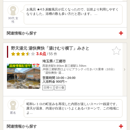
お風呂 ★4.5 炭酸風呂が広くなったので、以前より利用しやすく
なりました。浴槽の数も多い方だと思います。 …
30代 女
性
関連情報から探す
野天湯元 湯快爽快「湯けむり横丁」みさと
お気に入
りに追加
3.6点
/ 55 件
埼玉県 / 三郷市
西新井駅9.90km
新三郷駅1.59km
JR新三郷駅西口よりピアラシティ行きバス乗車（10分）
「湯快爽快･湯…
営業時間 10:00～24:00
入浴料金 900円～
日帰り
切り傷
昭和レトロの町並みを再現した内部が楽しいスーパー銭湯です。
露天が温泉、内湯が白湯というよくあるパターンで、この地域に
よ…
匿名
関連情報から探す