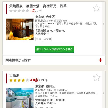
天然温泉 凌雲の湯 御宿野乃 浅草
お気に入
りに追加
-点
/ 0 件
東京都 / 台東区
西新井駅6.93km
浅草駅181m
つくばEXPRESS「浅草」駅より徒歩約4分、銀座線「浅
草」駅より徒…
営業時間 15:00～翌10:00
入浴料金 ～
宿泊
切り傷
楽天トラベルの宿泊プランを見る
関連情報から探す
大黒湯
お気に入
りに追加
4.0点
/ 13 件
東京都 / 墨田区
西新井駅8.30km
押上駅639m
東京メトロ半蔵門線・東武伊勢崎線、都営地下鉄浅草線・
京成押上線、押上…
営業時間 15:00～翌10:00
入浴料金 550円～