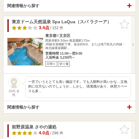
関連情報から探す
東京ドーム天然温泉 Spa LaQua（スパ ラクーア）
お気に入
りに追加
3.4点
/ 152 件
東京都 / 文京区
西新井駅8.50km
後楽園駅175m
JR線水道橋駅下車、徒歩約6分、または地下鉄丸の内線・
南北線後楽園駅…
営業時間 11:00～翌9:00
入浴料金 3,230円～
日帰り
切り傷
一言でいうととても良い施設です。でも入館料が高いかな…立地
的に仕方ないのでしょうか…しかし、清潔感があり、休憩スペー
スも多…
20代 女
性
関連情報から探す
前野原温泉 さやの湯処
お気に入
りに追加
4.0点
/ 296 件