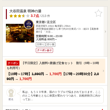
大谷田温泉 明神の湯
お気に入
りに追加
3.7点
/ 213 件
東京都 / 足立区
西新井駅5.16km
亀有駅1.29km
JR常磐線綾瀬駅から車で約20分東武バス：綾23【葛飾車
庫行】「大谷…
営業時間 9:00～23:00
入浴料金 800円～
日帰り
切り傷
クーポンあり
【平日限定】入館料+唐揚げ定食セット 割引（9時～10時
クーポン
も利用可）
【10時～17時】
1,890円
→
1,700円
【17時～20時30分】
2,0
90円
→
1,700円
私は、もう１０年来、肌のトラブルで悩まされております。ここ
のところ年齢とともに体質が変わりつつあり、比較的快方に向か
ってお…
匿名