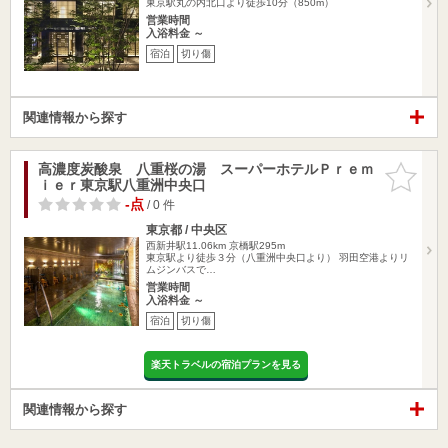
東京駅丸の内北口より徒歩10分（850m）
営業時間
入浴料金 ～
宿泊
切り傷
関連情報から探す
高濃度炭酸泉 八重桜の湯 スーパーホテルＰｒｅｍ
お気に入
ｉｅｒ東京駅八重洲中央口
りに追加
-点
/ 0 件
東京都 / 中央区
西新井駅11.06km
京橋駅295m
東京駅より徒歩３分（八重洲中央口より） 羽田空港よりリ
ムジンバスで…
営業時間
入浴料金 ～
宿泊
切り傷
楽天トラベルの宿泊プランを見る
関連情報から探す