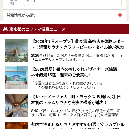
50代～
男性
関連情報から探す
東京都のニフティ温泉ニュース
【2026年7月オープン】黄金湯 新宿店を体験レポー
ト！洞窟サウナ・クラフトビール・タイル絵が魅力
2026年7月7日、新宿の「黄金湯 新宿店（旧 金沢浴場）」が
リニューアルオープンします。
レトロでノスタルジックなタイル絵はそのまま、昔からここ
【2026最新】都内のおしゃれデザイナーズ銭湯・
を知る地元の人にも、新しく足を運んでくれる人にも愛され
ネオ銭湯15選！週末のご褒美に♪
る、今の時代の"銭湯"として生まれ変わりました。洞窟のよ
うなユニークなサウナ、自家醸造のクラフトビールが飲める
「今週末はどこかでおしゃれに癒やされたい」
ビアバーなど、新しく登場したスポットも併せて紹介しま
「日々の疲れを心地よくリセットしたい」
す。充実した設備があるのに、基本の入浴料が銭湯価格の5
──そんなときにおすすめなのが、今、都内で大きなブーム
50円というのも嬉しすぎます！
となっている新しいスタイルの銭湯です。
【サウナメッツァ大井町トラックス 現地レポ】日
本初のトラムサウナや充実の温浴が魅力！
最近、SNSやメディアで「デザイナーズ銭湯」や「ネオ銭
湯」という言葉をよく耳にしませんか？
SNSで“行ってみたい！”の声がたくさんの話題の施設。東
京・JR大井町駅（トラックス口／西口）すぐの大型商業施
本記事では、そもそもこれらがどんな銭湯なのか、その気に
設・大井町 トラックスに、2026年3月28日、「サウナメッ
なる違いを分かりやすく解説！さらに、都内で絶対に外せな
ツァ大井町トラックス」がニューオープン。施設の様子をレ
いおしゃれな名店15選を、おすすめの順番で一挙にご紹介
都内で泊まれるサウナおすすめ14選！安いカプセル
ポ―トします。
します。