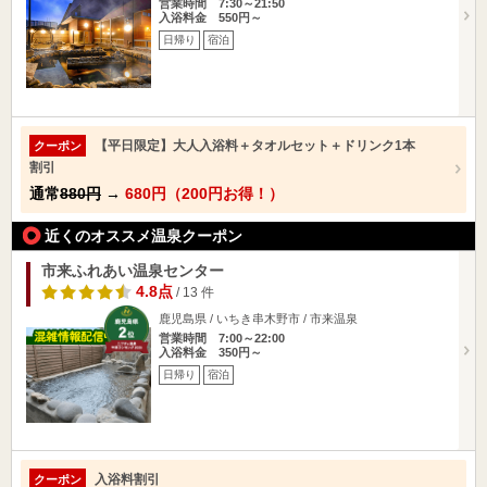
営業時間 7:30～21:50
入浴料金 550円～
日帰り
宿泊
【平日限定】大人入浴料＋タオルセット＋ドリンク1本
クーポン
割引
通常
880円
→
680円（200円お得！）
近くのオススメ温泉クーポン
市来ふれあい温泉センター
4.8点
/ 13 件
鹿児島県 / いちき串木野市 / 市来温泉
営業時間 7:00～22:00
入浴料金 350円～
日帰り
宿泊
入浴料割引
クーポン