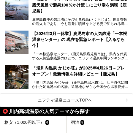
露天風呂で源泉100％かけ流しにごり湯を満喫【鹿
最大の魅力は、ここでしか体験できない絶妙なバランスの
「自噴混合泉」。今回は、その極上の湯を心ゆくまで堪能す
児島】
べく宿泊し、実際に感じたお湯のちからと宿の魅力を詳しく
レポートします。
鹿児島市沖の錦江湾にそびえる桜島(さくらじま)。世界有数
の活火山であり、今も活発に噴煙を上げる姿で知られる島で
また、気軽に立ち寄りたい方のための「日帰り入浴情報」も
す。「桜島シーサイドホテル」は桜島の南端付近に佇むリゾ
併せて解説。温泉マニアをも唸らせる“生きたお湯”の正体に
ートホテル。最大の魅力が、錦江湾に面した絶景混浴露天風
【2026年3月～休業】鹿児島市の人気銭湯「一本桜
迫ります。
呂でしょう。源泉100％かけ流しのにごり湯は、多くの温泉
温泉センター」の 現在を緊急レポート【入るなら
ファンを魅了する存在です。
今】
今回筆者自ら宿泊。桜島シーサイドホテルの“温泉”はじめ、
食事やアクセスなど詳細レビューします。
「一本桜温泉センター」(鹿児島県鹿児島市)は、県内を代表
する人気温泉銭湯のひとつ。ニフティ温泉年間ランキング2
025では、鹿児島県総合第4位を獲得。年中無休かつ24時間
営業なので、就寝前の入浴や寝起き一番の朝湯など利便性が
「湯川内温泉 かじか荘」が2025年4月26日～プレ
抜群！ 多くの常連客やファンでいつも賑わっています。し
オープン！最新情報を詳細レビュー【鹿児島】
かし建物の老朽化に伴い、2026年2月28日24時をもって休
業。現在の施設を取り壊し・同じ場所に新築するため、再開
「湯川内温泉 かじか荘」(鹿児島県出水市)は、江戸時代に開
は約2年後を予定しています。
かれた足元湧出の名湯。遠隔地ながらも全国から温泉愛好家
が訪れ、温泉ファンなら一度は入ってみたい憧れの温泉とも
今回は2025年の年末に訪問・現地体験し、一本桜温泉セン
いえる存在です。2023年にいったん閉館しましたが、その
ターの“現在”を緊急レポートします！
後経営が変わり、復旧作業を実施。2025年4月26日に日帰
ニフティ温泉ニュースTOPへ
り入浴施設としてプレオープンしました。
川内高城温泉の人気テーマから探す
筆者自身、閉館中もボランティア作業や取材等で数回現地へ
格安（1,000円以下）
宿泊
6
5
乗り込みましたが、今回もオープン前日から初日にかけて現
地訪問。リニューアルした浴室・最新情報を中心に、以前と
の相違点や注意事項などを詳細レビューします。