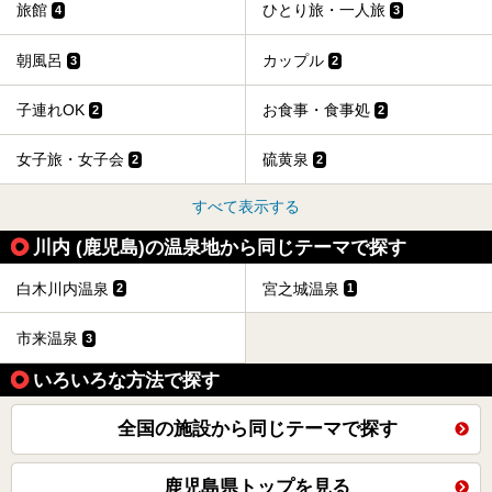
旅館
ひとり旅・一人旅
4
3
朝風呂
カップル
3
2
子連れOK
お食事・食事処
2
2
女子旅・女子会
硫黄泉
2
2
すべて表示する
川内 (鹿児島)の温泉地から同じテーマで探す
白木川内温泉
宮之城温泉
2
1
市来温泉
3
いろいろな方法で探す
全国の施設から同じテーマで探す
鹿児島県トップを見る