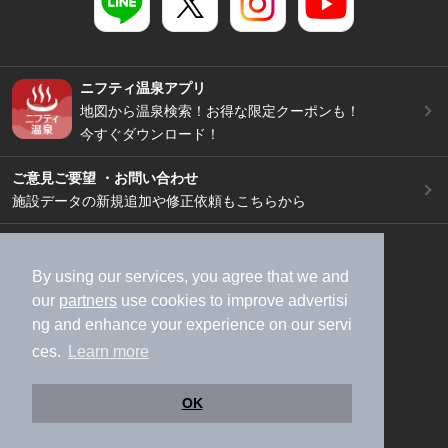
ニフティ温泉アプリ
地図から温泉検索！お得な限定クーポンも！
今すぐダウンロード！
ご意見ご要望 ・お問い合わせ
施設データの新規追加や修正依頼もこちらから
スマートフォン
/
PC
加盟店募集（資料請求）
広告出稿のご案内
By using our services, you agree that we and
our
partners
use cookies to improve advertisi
利用規約
ライフスタイルMEMBERS+規約
ng and enhance your experience on our servi
特定商取引法に基づく表記
ヘルプ
採用情報
ces.
Learn more
運営会社
個人情報保護ポリシー
©NIFTY Lifestyle Co., Ltd.
OK