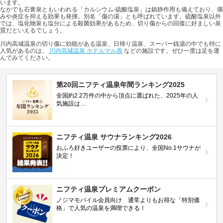
います。
なかでも石膏泉ともいわれる「カルシウム-硫酸塩泉」は鎮静作用も備えており、痛
みや炎症を抑える効果も発揮。別名「傷の湯」とも呼ばれています。硫酸塩泉以外
では、塩化物泉も塩分による殺菌効果があるため、切り傷からの回復に好ましい泉
質だといえるでしょう。
川内高城温泉の切り傷に効能がある温泉、日帰り温泉、スーパー銭湯の中でも特に
人気があるのは、
川内高城温泉 ホテルマル善
などの施設です。ぜひ一度は足を運
んでみてください。
第20回ニフティ温泉年間ランキング2025
全国約2.2万件の中から頂点に選ばれた、2025年の人
気施設は…
ニフティ温泉 サウナランキング2026
おふろ好きユーザーの投票により、全国No.1サウナが
決定！
ニフティ温泉プレミアムクーポン
ノジマモバイル会員向け 通常よりもお得な「特別価
格」で人気の温泉を満喫できる！