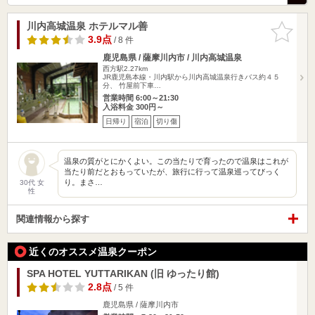
川内高城温泉 ホテルマル善
お気に入
りに追加
3.9点
/ 8 件
鹿児島県 / 薩摩川内市 / 川内高城温泉
西方駅2.27km
JR鹿児島本線・川内駅から川内高城温泉行きバス約４５
分、 竹屋前下車…
営業時間 6:00～21:30
入浴料金 300円～
日帰り
宿泊
切り傷
温泉の質がとにかくよい。この当たりで育ったので温泉はこれが
当たり前だとおもっていたが、旅行に行って温泉巡ってびっく
り。まさ…
30代 女
性
関連情報から探す
近くのオススメ温泉クーポン
SPA HOTEL YUTTARIKAN (旧 ゆったり館)
2.8点
/ 5 件
鹿児島県 / 薩摩川内市