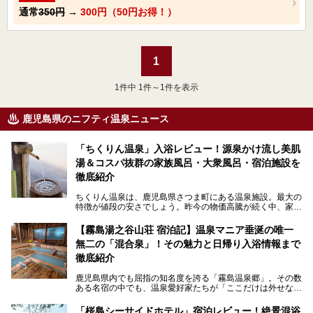
通常
350円
→
300円（50円お得！）
1
1
件中 1件～1件を表示
鹿児島県のニフティ温泉ニュース
「ちくりん温泉」入浴レビュー！源泉かけ流し美肌
湯＆コスパ抜群の家族風呂・大衆風呂・宿泊施設を
徹底紹介
ちくりん温泉は、鹿児島県さつま町にある温泉施設。最大の
特徴が値段の安さでしょう。昨今の物価高騰が続く中、家族
風呂1室1時間900円・大衆風呂大人1人300円、宿泊大人1人
4,000円～、と驚くべき価格を維持。
【霧島湯之谷山荘 宿泊記】温泉マニア垂涎の唯一
無二の「混合泉」！その魅力と日帰り入浴情報まで
さらに、源泉100％かけ流しのツルツル美肌湯を堪能できる
点にも注目すべき。30年以上全国の温泉を巡った筆者の経
徹底紹介
験上、穴場中の穴場と言っても決して過言ではありません。
鹿児島県内でも屈指の知名度を誇る「霧島温泉郷」。その数
今回は「ちくりん温泉」の家族風呂・大衆風呂・宿泊施設に
ある名宿の中でも、温泉愛好家たちが「ここだけは外せな
ついて、徹底レビューします！
い」と熱い視線を送るのが「霧島湯之谷山荘（以下：湯之谷
山荘）」です。
「桜島シーサイドホテル」宿泊レビュー！絶景混浴