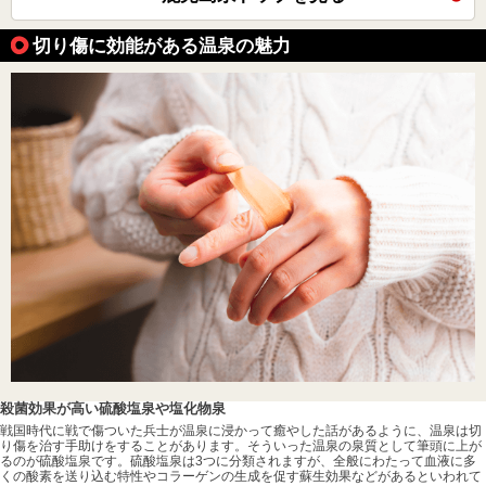
切り傷に効能がある温泉の魅力
殺菌効果が高い硫酸塩泉や塩化物泉
戦国時代に戦で傷ついた兵士が温泉に浸かって癒やした話があるように、温泉は切
り傷を治す手助けをすることがあります。そういった温泉の泉質として筆頭に上が
るのが硫酸塩泉です。硫酸塩泉は3つに分類されますが、全般にわたって血液に多
くの酸素を送り込む特性やコラーゲンの生成を促す蘇生効果などがあるといわれて