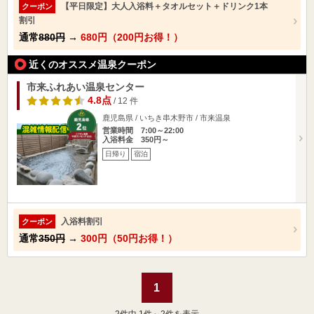
【平日限定】大人入浴料＋タオルセット＋ドリンク1本
クーポン
割引
通常
880円
→
680円（200円お得！）
近くのオススメ温泉クーポン
市来ふれあい温泉センター
4.8点
/ 12 件
鹿児島県 / いちき串木野市 / 市来温泉
営業時間 7:00～22:00
入浴料金 350円～
日帰り
宿泊
入浴料割引
クーポン
通常
350円
→
300円（50円お得！）
1
2
件中 1件～2件を表示