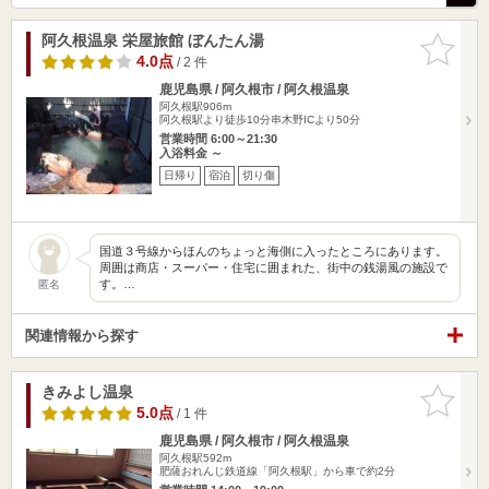
阿久根温泉 栄屋旅館 ぼんたん湯
お気に入
りに追加
4.0点
/ 2 件
鹿児島県 / 阿久根市 / 阿久根温泉
阿久根駅906m
阿久根駅より徒歩10分串木野ICより50分
営業時間 6:00～21:30
入浴料金 ～
日帰り
宿泊
切り傷
国道３号線からほんのちょっと海側に入ったところにあります。
周囲は商店・スーパー・住宅に囲まれた、街中の銭湯風の施設で
す。…
匿名
関連情報から探す
きみよし温泉
お気に入
りに追加
5.0点
/ 1 件
鹿児島県 / 阿久根市 / 阿久根温泉
阿久根駅592m
肥薩おれんじ鉄道線「阿久根駅」から車で約2分