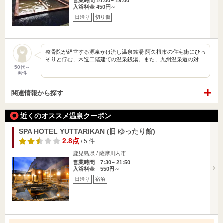
営業時間 14:00～19:00
入浴料金 450円～
日帰り
切り傷
整骨院が経営する源泉かけ流し温泉銭湯 阿久根市の住宅街にひっ
そりと佇む、木造二階建ての温泉銭湯。また、九州温泉道の対…
50代～
男性
関連情報から探す
近くのオススメ温泉クーポン
SPA HOTEL YUTTARIKAN (旧 ゆったり館)
2.8点
/ 5 件
鹿児島県 / 薩摩川内市
営業時間 7:30～21:50
入浴料金 550円～
日帰り
宿泊