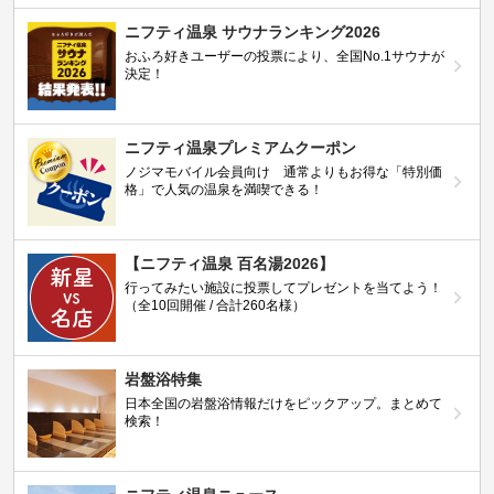
ニフティ温泉 サウナランキング2026
おふろ好きユーザーの投票により、全国No.1サウナが
決定！
ニフティ温泉プレミアムクーポン
ノジマモバイル会員向け 通常よりもお得な「特別価
格」で人気の温泉を満喫できる！
【ニフティ温泉 百名湯2026】
行ってみたい施設に投票してプレゼントを当てよう！
（全10回開催 / 合計260名様）
岩盤浴特集
日本全国の岩盤浴情報だけをピックアップ。まとめて
検索！