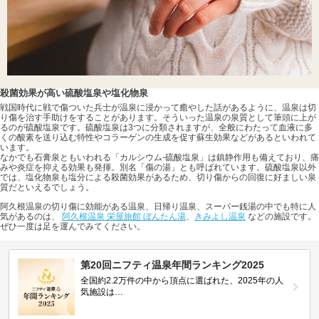
殺菌効果が高い硫酸塩泉や塩化物泉
戦国時代に戦で傷ついた兵士が温泉に浸かって癒やした話があるように、温泉は切
り傷を治す手助けをすることがあります。そういった温泉の泉質として筆頭に上が
るのが硫酸塩泉です。硫酸塩泉は3つに分類されますが、全般にわたって血液に多
くの酸素を送り込む特性やコラーゲンの生成を促す蘇生効果などがあるといわれて
います。
なかでも石膏泉ともいわれる「カルシウム-硫酸塩泉」は鎮静作用も備えており、痛
みや炎症を抑える効果も発揮。別名「傷の湯」とも呼ばれています。硫酸塩泉以外
では、塩化物泉も塩分による殺菌効果があるため、切り傷からの回復に好ましい泉
質だといえるでしょう。
阿久根温泉の切り傷に効能がある温泉、日帰り温泉、スーパー銭湯の中でも特に人
気があるのは、
阿久根温泉 栄屋旅館 ぼんたん湯
、
きみよし温泉
などの施設です。
ぜひ一度は足を運んでみてください。
第20回ニフティ温泉年間ランキング2025
全国約2.2万件の中から頂点に選ばれた、2025年の人
気施設は…