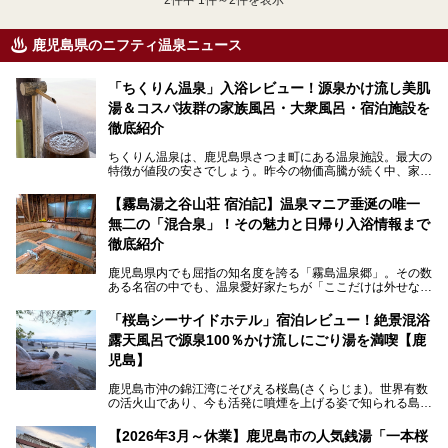
鹿児島県のニフティ温泉ニュース
「ちくりん温泉」入浴レビュー！源泉かけ流し美肌
湯＆コスパ抜群の家族風呂・大衆風呂・宿泊施設を
徹底紹介
ちくりん温泉は、鹿児島県さつま町にある温泉施設。最大の
特徴が値段の安さでしょう。昨今の物価高騰が続く中、家族
風呂1室1時間900円・大衆風呂大人1人300円、宿泊大人1人
4,000円～、と驚くべき価格を維持。
【霧島湯之谷山荘 宿泊記】温泉マニア垂涎の唯一
無二の「混合泉」！その魅力と日帰り入浴情報まで
さらに、源泉100％かけ流しのツルツル美肌湯を堪能できる
点にも注目すべき。30年以上全国の温泉を巡った筆者の経
徹底紹介
験上、穴場中の穴場と言っても決して過言ではありません。
鹿児島県内でも屈指の知名度を誇る「霧島温泉郷」。その数
今回は「ちくりん温泉」の家族風呂・大衆風呂・宿泊施設に
ある名宿の中でも、温泉愛好家たちが「ここだけは外せな
ついて、徹底レビューします！
い」と熱い視線を送るのが「霧島湯之谷山荘（以下：湯之谷
山荘）」です。
「桜島シーサイドホテル」宿泊レビュー！絶景混浴
露天風呂で源泉100％かけ流しにごり湯を満喫【鹿
最大の魅力は、ここでしか体験できない絶妙なバランスの
「自噴混合泉」。今回は、その極上の湯を心ゆくまで堪能す
児島】
べく宿泊し、実際に感じたお湯のちからと宿の魅力を詳しく
レポートします。
鹿児島市沖の錦江湾にそびえる桜島(さくらじま)。世界有数
の活火山であり、今も活発に噴煙を上げる姿で知られる島で
また、気軽に立ち寄りたい方のための「日帰り入浴情報」も
す。「桜島シーサイドホテル」は桜島の南端付近に佇むリゾ
併せて解説。温泉マニアをも唸らせる“生きたお湯”の正体に
ートホテル。最大の魅力が、錦江湾に面した絶景混浴露天風
【2026年3月～休業】鹿児島市の人気銭湯「一本桜
迫ります。
呂でしょう。源泉100％かけ流しのにごり湯は、多くの温泉