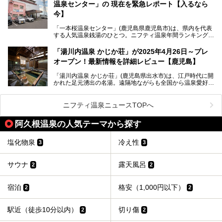
温泉センター」の 現在を緊急レポート【入るなら
ファンを魅了する存在です。
今】
今回筆者自ら宿泊。桜島シーサイドホテルの“温泉”はじめ、
食事やアクセスなど詳細レビューします。
「一本桜温泉センター」(鹿児島県鹿児島市)は、県内を代表
する人気温泉銭湯のひとつ。ニフティ温泉年間ランキング2
025では、鹿児島県総合第4位を獲得。年中無休かつ24時間
営業なので、就寝前の入浴や寝起き一番の朝湯など利便性が
「湯川内温泉 かじか荘」が2025年4月26日～プレ
抜群！ 多くの常連客やファンでいつも賑わっています。し
オープン！最新情報を詳細レビュー【鹿児島】
かし建物の老朽化に伴い、2026年2月28日24時をもって休
業。現在の施設を取り壊し・同じ場所に新築するため、再開
「湯川内温泉 かじか荘」(鹿児島県出水市)は、江戸時代に開
は約2年後を予定しています。
かれた足元湧出の名湯。遠隔地ながらも全国から温泉愛好家
が訪れ、温泉ファンなら一度は入ってみたい憧れの温泉とも
今回は2025年の年末に訪問・現地体験し、一本桜温泉セン
いえる存在です。2023年にいったん閉館しましたが、その
ターの“現在”を緊急レポートします！
後経営が変わり、復旧作業を実施。2025年4月26日に日帰
ニフティ温泉ニュースTOPへ
り入浴施設としてプレオープンしました。
阿久根温泉の人気テーマから探す
筆者自身、閉館中もボランティア作業や取材等で数回現地へ
塩化物泉
冷え性
3
3
乗り込みましたが、今回もオープン前日から初日にかけて現
地訪問。リニューアルした浴室・最新情報を中心に、以前と
の相違点や注意事項などを詳細レビューします。
サウナ
露天風呂
2
2
宿泊
格安（1,000円以下）
2
2
駅近（徒歩10分以内）
切り傷
2
2