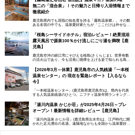
無二の「混合泉」！その魅力と日帰り入浴情報まで
さらに、源泉100％かけ流しのツルツル美肌湯を堪能できる
点にも注目すべき。30年以上全国の温泉を巡った筆者の経
徹底紹介
験上、穴場中の穴場と言っても決して過言ではありません。
鹿児島県内でも屈指の知名度を誇る「霧島温泉郷」。その数
今回は「ちくりん温泉」の家族風呂・大衆風呂・宿泊施設に
ある名宿の中でも、温泉愛好家たちが「ここだけは外せな
ついて、徹底レビューします！
い」と熱い視線を送るのが「霧島湯之谷山荘（以下：湯之谷
山荘）」です。
「桜島シーサイドホテル」宿泊レビュー！絶景混浴
露天風呂で源泉100％かけ流しにごり湯を満喫【鹿
最大の魅力は、ここでしか体験できない絶妙なバランスの
「自噴混合泉」。今回は、その極上の湯を心ゆくまで堪能す
児島】
べく宿泊し、実際に感じたお湯のちからと宿の魅力を詳しく
レポートします。
鹿児島市沖の錦江湾にそびえる桜島(さくらじま)。世界有数
の活火山であり、今も活発に噴煙を上げる姿で知られる島で
また、気軽に立ち寄りたい方のための「日帰り入浴情報」も
す。「桜島シーサイドホテル」は桜島の南端付近に佇むリゾ
併せて解説。温泉マニアをも唸らせる“生きたお湯”の正体に
ートホテル。最大の魅力が、錦江湾に面した絶景混浴露天風
【2026年3月～休業】鹿児島市の人気銭湯「一本桜
迫ります。
呂でしょう。源泉100％かけ流しのにごり湯は、多くの温泉
温泉センター」の 現在を緊急レポート【入るなら
ファンを魅了する存在です。
今】
今回筆者自ら宿泊。桜島シーサイドホテルの“温泉”はじめ、
食事やアクセスなど詳細レビューします。
「一本桜温泉センター」(鹿児島県鹿児島市)は、県内を代表
する人気温泉銭湯のひとつ。ニフティ温泉年間ランキング2
025では、鹿児島県総合第4位を獲得。年中無休かつ24時間
営業なので、就寝前の入浴や寝起き一番の朝湯など利便性が
「湯川内温泉 かじか荘」が2025年4月26日～プレ
抜群！ 多くの常連客やファンでいつも賑わっています。し
オープン！最新情報を詳細レビュー【鹿児島】
かし建物の老朽化に伴い、2026年2月28日24時をもって休
業。現在の施設を取り壊し・同じ場所に新築するため、再開
「湯川内温泉 かじか荘」(鹿児島県出水市)は、江戸時代に開
は約2年後を予定しています。
かれた足元湧出の名湯。遠隔地ながらも全国から温泉愛好家
が訪れ、温泉ファンなら一度は入ってみたい憧れの温泉とも
今回は2025年の年末に訪問・現地体験し、一本桜温泉セン
いえる存在です。2023年にいったん閉館しましたが、その
ターの“現在”を緊急レポートします！