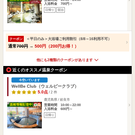
入浴料金 700円～
日帰り
宿泊
＜平日のみ＞大浴場ご利用割引（8/8～16利用不可）
クーポン
通常
700円
→
500円（200円お得！）
他にも2種類のクーポンがあります
近くのオススメ温泉クーポン
今空いています
WellBe Club（ウェルビークラブ）
5.0点
/ 2 件
鹿児島県 / 姶良市
営業時間 10:00～22:00
入浴料金 600円～
日帰り