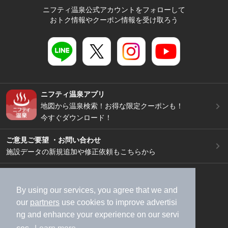
ニフティ温泉公式アカウントをフォローして
おトク情報やクーポン情報を受け取ろう
ニフティ温泉アプリ
地図から温泉検索！お得な限定クーポンも！
今すぐダウンロード！
ご意見ご要望 ・お問い合わせ
施設データの新規追加や修正依頼もこちらから
スマートフォン
/
PC
加盟店募集（資料請求）
広告出稿のご案内
By using our services, you agree that we and
our
partners
use cookies to improve advertisi
利用規約
ライフスタイルMEMBERS+規約
ng and enhance your experience on our servi
特定商取引法に基づく表記
ヘルプ
採用情報