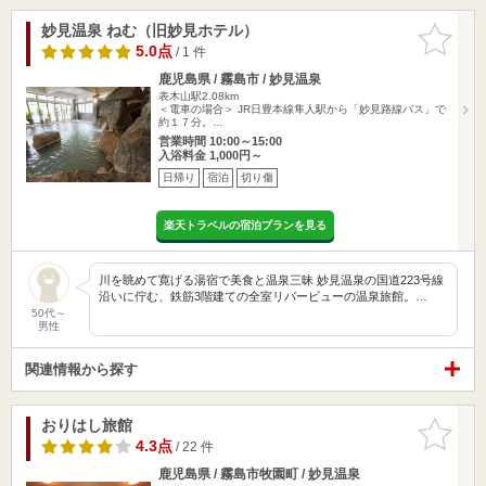
妙見温泉 ねむ（旧妙見ホテル）
お気に入
りに追加
5.0点
/ 1 件
鹿児島県 / 霧島市 / 妙見温泉
表木山駅2.08km
＜電車の場合＞ JR日豊本線隼人駅から「妙見路線バス」で
約１７分。…
営業時間 10:00～15:00
入浴料金 1,000円～
日帰り
宿泊
切り傷
楽天トラベルの宿泊プランを見る
川を眺めて寛げる湯宿で美食と温泉三昧 妙見温泉の国道223号線
沿いに佇む、鉄筋3階建ての全室リバービューの温泉旅館。…
50代～
男性
関連情報から探す
おりはし旅館
お気に入
りに追加
4.3点
/ 22 件
鹿児島県 / 霧島市牧園町 / 妙見温泉