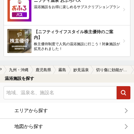
ニフティ温泉 おふろパス
温浴施設をお得に楽しめるサブスクリプションプラン
【ニフティライフスタイル株主優待のご案
内】
株主優待制度で人気の温浴施設に行こう！対象施設が
拡充されました！
P
九州・沖縄
鹿児島県
霧島
妙見温泉
切り傷に効能がある妙見温泉の温泉、日帰り温泉、スーパー銭湯おすすめ
温浴施設を探す
エリアから探す
地図から探す