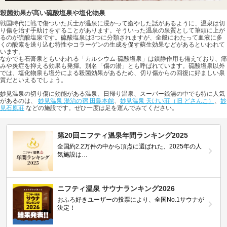
殺菌効果が高い硫酸塩泉や塩化物泉
戦国時代に戦で傷ついた兵士が温泉に浸かって癒やした話があるように、温泉は切
り傷を治す手助けをすることがあります。そういった温泉の泉質として筆頭に上が
るのが硫酸塩泉です。硫酸塩泉は3つに分類されますが、全般にわたって血液に多
くの酸素を送り込む特性やコラーゲンの生成を促す蘇生効果などがあるといわれて
います。
なかでも石膏泉ともいわれる「カルシウム-硫酸塩泉」は鎮静作用も備えており、痛
みや炎症を抑える効果も発揮。別名「傷の湯」とも呼ばれています。硫酸塩泉以外
では、塩化物泉も塩分による殺菌効果があるため、切り傷からの回復に好ましい泉
質だといえるでしょう。
妙見温泉の切り傷に効能がある温泉、日帰り温泉、スーパー銭湯の中でも特に人気
があるのは、
妙見温泉 湯治の宿 田島本館
、
妙見温泉 天けい荘（旧 どさんこ）
、
妙
見石原荘
などの施設です。ぜひ一度は足を運んでみてください。
第20回ニフティ温泉年間ランキング2025
全国約2.2万件の中から頂点に選ばれた、2025年の人
気施設は…
ニフティ温泉 サウナランキング2026
おふろ好きユーザーの投票により、全国No.1サウナが
決定！