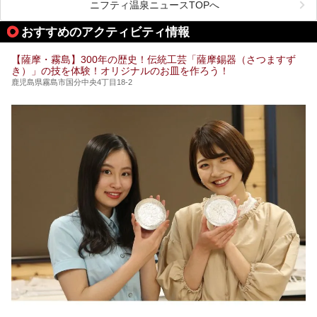
後経営が変わり、復旧作業を実施。2025年4月26日に日帰
ニフティ温泉ニュースTOPへ
り入浴施設としてプレオープンしました。
おすすめのアクティビティ情報
筆者自身、閉館中もボランティア作業や取材等で数回現地へ
【薩摩・霧島】300年の歴史！伝統工芸「薩摩錫器（さつますず
乗り込みましたが、今回もオープン前日から初日にかけて現
き）」の技を体験！オリジナルのお皿を作ろう！
地訪問。リニューアルした浴室・最新情報を中心に、以前と
の相違点や注意事項などを詳細レビューします。
鹿児島県霧島市国分中央4丁目18-2