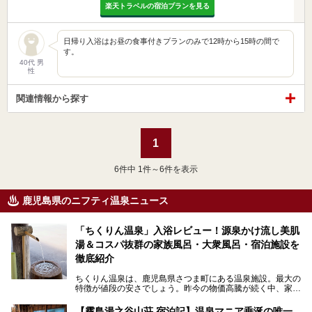
楽天トラベルの宿泊プランを見る
日帰り入浴はお昼の食事付きプランのみで12時から15時の間で
す。
40代 男
性
関連情報から探す
1
6
件中 1件～6件を表示
鹿児島県のニフティ温泉ニュース
「ちくりん温泉」入浴レビュー！源泉かけ流し美肌
湯＆コスパ抜群の家族風呂・大衆風呂・宿泊施設を
徹底紹介
ちくりん温泉は、鹿児島県さつま町にある温泉施設。最大の
特徴が値段の安さでしょう。昨今の物価高騰が続く中、家族
風呂1室1時間900円・大衆風呂大人1人300円、宿泊大人1人
4,000円～、と驚くべき価格を維持。
【霧島湯之谷山荘 宿泊記】温泉マニア垂涎の唯一