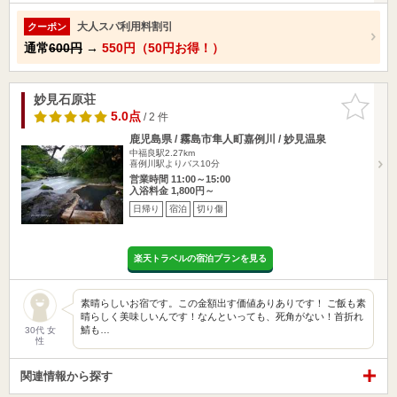
大人スパ利用料割引
クーポン
通常
600円
→
550円（50円お得！）
妙見石原荘
お気に入
りに追加
5.0点
/ 2 件
鹿児島県 / 霧島市隼人町嘉例川 / 妙見温泉
中福良駅2.27km
喜例川駅よりバス10分
営業時間 11:00～15:00
入浴料金 1,800円～
日帰り
宿泊
切り傷
楽天トラベルの宿泊プランを見る
素晴らしいお宿です。この金額出す価値ありありです！ ご飯も素
晴らしく美味しいんです！なんといっても、死角がない！首折れ
鯖も…
30代 女
性
関連情報から探す