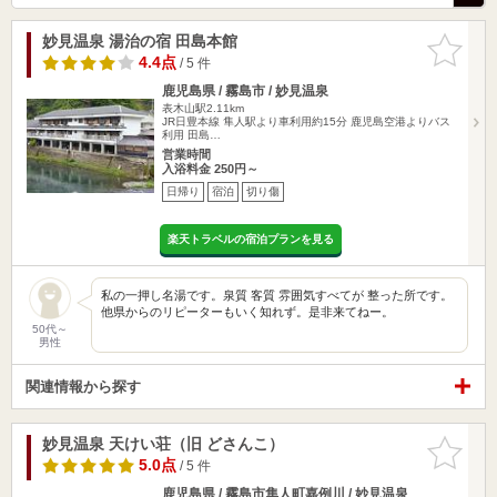
妙見温泉 湯治の宿 田島本館
お気に入
りに追加
4.4点
/ 5 件
鹿児島県 / 霧島市 / 妙見温泉
表木山駅2.11km
JR日豊本線 隼人駅より車利用約15分 鹿児島空港よりバス
利用 田島…
営業時間
入浴料金 250円～
日帰り
宿泊
切り傷
楽天トラベルの宿泊プランを見る
私の一押し名湯です。泉質 客質 雰囲気すべてが 整った所です。
他県からのリピーターもいく知れず。是非来てねー。
50代～
男性
関連情報から探す
妙見温泉 天けい荘（旧 どさんこ）
お気に入
りに追加
5.0点
/ 5 件
鹿児島県 / 霧島市隼人町嘉例川 / 妙見温泉