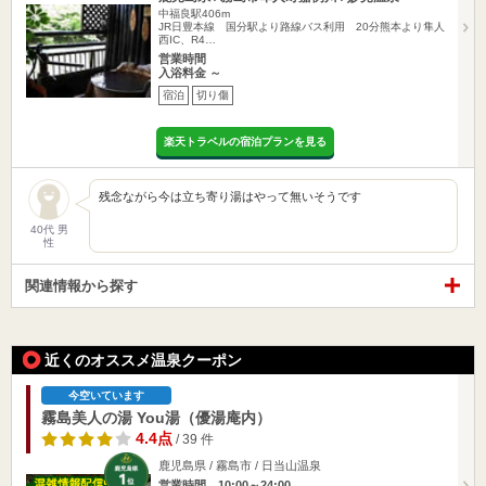
中福良駅406m
JR日豊本線 国分駅より路線バス利用 20分熊本より隼人
西IC、R4…
営業時間
入浴料金 ～
宿泊
切り傷
楽天トラベルの宿泊プランを見る
残念ながら今は立ち寄り湯はやって無いそうです
40代 男
性
関連情報から探す
近くのオススメ温泉クーポン
今空いています
霧島美人の湯 You湯（優湯庵内）
4.4点
/ 39 件
鹿児島県 / 霧島市 / 日当山温泉
営業時間 10:00～24:00