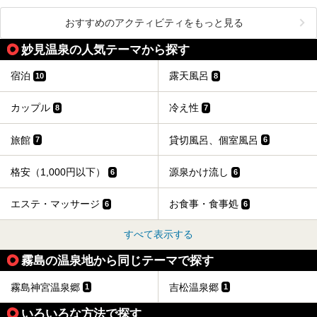
おすすめのアクティビティをもっと見る
妙見温泉の人気テーマから探す
宿泊
露天風呂
10
8
カップル
冷え性
8
7
旅館
貸切風呂、個室風呂
7
6
格安（1,000円以下）
源泉かけ流し
6
6
エステ・マッサージ
お食事・食事処
6
6
すべて表示する
霧島の温泉地から同じテーマで探す
霧島神宮温泉郷
吉松温泉郷
1
1
いろいろな方法で探す