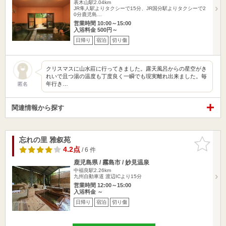
表木山駅2.04km
JR隼人駅よりタクシーで15分、JR国分駅よりタクシーで2
0分鹿児島…
営業時間 10:00～15:00
入浴料金 500円～
日帰り
宿泊
切り傷
クリスマスに山水莊に行ってきました。露天風呂からの星空がき
れいで且つ湯の温度も丁度良く一瞬でも現実離れ出来ました。毎
年行き…
匿名
関連情報から探す
忘れの里 雅叙苑
お気に入
りに追加
4.2点
/ 6 件
鹿児島県 / 霧島市 / 妙見温泉
中福良駅2.26km
九州自動車道 渡辺ICより15分
営業時間 12:00～15:00
入浴料金 ～
日帰り
宿泊
切り傷