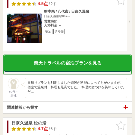
りに追加
4.5点
/ 2 件
熊本県 / 八代市 / 日奈久温泉
日奈久温泉駅967m
営業時間
入浴料金 ～
宿泊
切り傷
楽天トラベルの宿泊プランを見る
日帰りプランを利用しました値段が料理によってちがいますが、
個室で温泉付 料理も最高でした。 料理の煮つけを美味しくいた
だ…
50代～
男性
関連情報から探す
日奈久温泉 松の湯
お気に入
りに追加
4.7点
/ 6 件