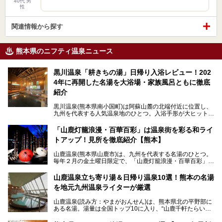
40代 男
性
関連情報から探す
熊本県のニフティ温泉ニュース
黒川温泉「耕きちの湯」日帰り入浴レビュー！202
4年に再開した名湯を大浴場・家族風呂ともに徹底
紹介
黒川温泉(熊本県南小国町)は阿蘇山麓の北端付近に位置し、
九州を代表する人気温泉地のひとつ。入浴手形が大ヒット
し、各宿の趣の異なる露天風呂をめぐることで知られていま
す。
「山鹿灯籠浪漫・百華百彩」は温泉街を彩る和ライ
トアップ！見所を徹底紹介【熊本】
中でも「耕きち(こうきち)の湯」は露天風呂を持たないもの
の、風情ある内湯を楽しめる日帰り温泉施設。自然災害によ
山鹿温泉(熊本県山鹿市)は、九州を代表する名湯のひとつ。
り一度廃業しましたが、2024年10月に営業再開。数多くの
毎年２月の金土曜日限定で、「山鹿灯籠浪漫・百華百彩」
温泉ファンに注目される名湯です。
（やまがとうろうろまん・ひゃっかひゃくさい）が開催され
ます。和傘や竹、ろうそくなどを用いて、和情緒たっぷりの
山鹿温泉立ち寄り湯＆日帰り温泉10選！熊本の名湯
ライトアップが無料で楽しめます。
を地元九州温泉ライターが厳選
今回は再開した耕きちの湯を訪問し、全浴室(男女別大浴
2025年は、2月7～8日・14～15日・21～22日・28～3月1
場・家族風呂)を徹底紹介します！
山鹿温泉(読み方：やまがおんせん)は、熊本県北の平野部に
日、の合計8日間開催。今回は地元九州在住の筆者が、その
ある名湯。湯量は全国トップ10に入り、“山鹿千軒たらいな
見所を徹底紹介。併せて、その他イベントや立ち寄り湯も併
し”と唄われる程。また、“乙女の柔肌”とも称される柔らかな
せてご紹介します。