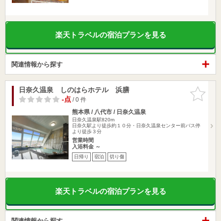
楽天トラベルの宿泊プランを見る
関連情報から探す
日奈久温泉 しのはらホテル 浜膳
お気に入
りに追加
-点
/ 0 件
熊本県 / 八代市 / 日奈久温泉
日奈久温泉駅820m
日奈久駅より徒歩約１０分・日奈久温泉センター前バス停
より徒歩３分
営業時間
入浴料金 ～
日帰り
宿泊
切り傷
楽天トラベルの宿泊プランを見る
関連情報から探す