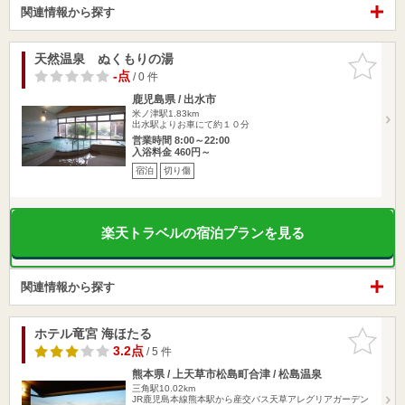
関連情報から探す
天然温泉 ぬくもりの湯
お気に入
りに追加
-点
/ 0 件
鹿児島県 / 出水市
米ノ津駅1.83km
出水駅よりお車にて約１０分
営業時間 8:00～22:00
入浴料金 460円～
宿泊
切り傷
楽天トラベルの宿泊プランを見る
関連情報から探す
ホテル竜宮 海ほたる
お気に入
りに追加
3.2点
/ 5 件
熊本県 / 上天草市松島町合津 / 松島温泉
三角駅10.02km
JR鹿児島本線熊本駅から産交バス天草アレグリアガーデン