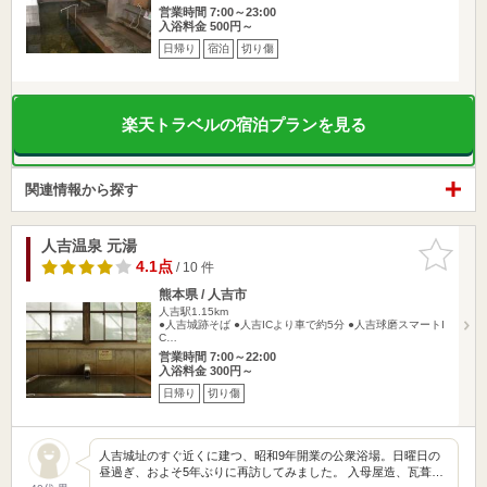
営業時間 7:00～23:00
入浴料金 500円～
日帰り
宿泊
切り傷
楽天トラベルの宿泊プランを見る
関連情報から探す
人吉温泉 元湯
お気に入
りに追加
4.1点
/ 10 件
熊本県 / 人吉市
人吉駅1.15km
●人吉城跡そば ●人吉ICより車で約5分 ●人吉球磨スマートI
C…
営業時間 7:00～22:00
入浴料金 300円～
日帰り
切り傷
人吉城址のすぐ近くに建つ、昭和9年開業の公衆浴場。日曜日の
昼過ぎ、およそ5年ぶりに再訪してみました。 入母屋造、瓦葺…