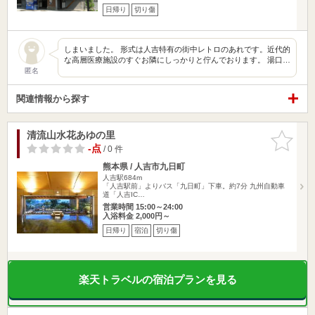
日帰り
切り傷
しまいました。 形式は人吉特有の街中レトロのあれです。近代的
な高層医療施設のすぐお隣にしっかりと佇んでおります。 湯口…
匿名
関連情報から探す
清流山水花あゆの里
お気に入
りに追加
-点
/ 0 件
熊本県 / 人吉市九日町
人吉駅684m
「人吉駅前」よりバス「九日町」下車。約7分 九州自動車
道「人吉IC…
営業時間 15:00～24:00
入浴料金 2,000円～
日帰り
宿泊
切り傷
楽天トラベルの宿泊プランを見る