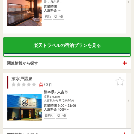
分 、九州新…
営業時間
入浴料金 ～
宿泊
切り傷
楽天トラベルの宿泊プランを見る
関連情報から探す
涼水戸温泉
お気に入
りに追加
-点
/ 0 件
熊本県 / 人吉市
渡駅1.63km
人吉駅から車で約10分
営業時間 9:00～21:00
入浴料金 400円～
日帰り
切り傷