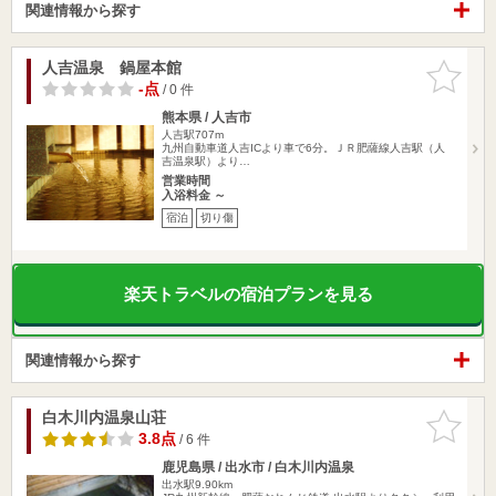
関連情報から探す
人吉温泉 鍋屋本館
お気に入
りに追加
-点
/ 0 件
熊本県 / 人吉市
人吉駅707m
九州自動車道人吉ICより車で6分。ＪＲ肥薩線人吉駅（人
吉温泉駅）より…
営業時間
入浴料金 ～
宿泊
切り傷
楽天トラベルの宿泊プランを見る
関連情報から探す
白木川内温泉山荘
お気に入
りに追加
3.8点
/ 6 件
鹿児島県 / 出水市 / 白木川内温泉
出水駅9.90km