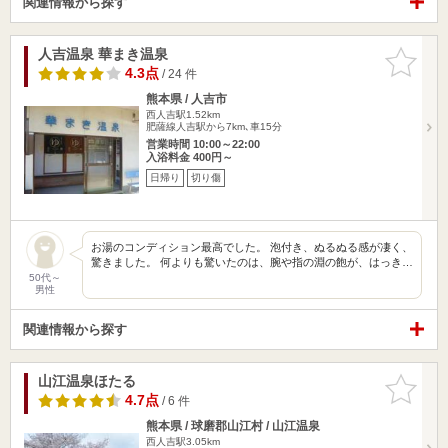
関連情報から探す
人吉温泉 華まき温泉
お気に入
りに追加
4.3点
/ 24 件
熊本県 / 人吉市
西人吉駅1.52km
肥薩線人吉駅から7km､車15分
営業時間 10:00～22:00
入浴料金 400円～
日帰り
切り傷
お湯のコンディション最高でした。 泡付き、ぬるぬる感が凄く、
驚きました。 何よりも驚いたのは、腕や指の淵の飽が、はっき…
50代～
男性
関連情報から探す
山江温泉ほたる
お気に入
りに追加
4.7点
/ 6 件
熊本県 / 球磨郡山江村 / 山江温泉
西人吉駅3.05km