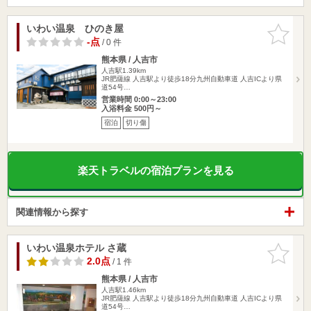
いわい温泉 ひのき屋
お気に入
りに追加
-点
/ 0 件
熊本県 / 人吉市
人吉駅1.39km
JR肥薩線 人吉駅より徒歩18分九州自動車道 人吉ICより県
道54号…
営業時間 0:00～23:00
入浴料金 500円～
宿泊
切り傷
楽天トラベルの宿泊プランを見る
関連情報から探す
いわい温泉ホテル さ蔵
お気に入
りに追加
2.0点
/ 1 件
熊本県 / 人吉市
人吉駅1.46km
JR肥薩線 人吉駅より徒歩18分九州自動車道 人吉ICより県
道54号…