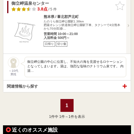
御立岬温泉センター
お気に入
りに追加
3.8点
/ 5 件
熊本県 / 葦北郡芦北町
たのうら御立岬公園駅1.38km
肥薩オレンジ鉄道御立岬公園駅下車、タクシーで4分熊本
から70分田浦I…
営業時間 10:00～21:00
入浴料金 500円～
日帰り
切り傷
御立岬公園の中心に位置し、不知火の海を見渡せるロケーション
となってしまいます。湯は、強烈な塩味のナトリウム泉です。 内
湯…
～10代
男性
関連情報から探す
1
1
件中 1件～1件を表示
近くのオススメ施設