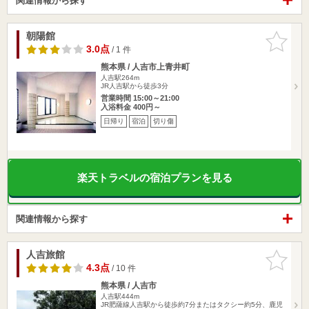
関連情報から探す
朝陽館
お気に入
りに追加
3.0点
/ 1 件
熊本県 / 人吉市上青井町
人吉駅264m
JR人吉駅から徒歩3分
営業時間 15:00～21:00
入浴料金 400円～
日帰り
宿泊
切り傷
楽天トラベルの宿泊プランを見る
関連情報から探す
人吉旅館
お気に入
りに追加
4.3点
/ 10 件
熊本県 / 人吉市
人吉駅444m
JR肥薩線人吉駅から徒歩約7分またはタクシー約5分、鹿児