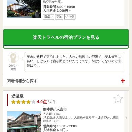
島空港から高…
営業時間 8:00～19:00
入浴料金 1,000円～
日帰り
宿泊
切り傷
楽天トラベルの宿泊プランを見る
年末の旅行で宿泊しました。人吉の球磨川の氾濫で、浸水被害に
あい、しばらくは宿を閉じていたそうです。前は知らないので比
較はで…
50代～
男性
関連情報から探す
堤温泉
お気に入
りに追加
4.0点
/ 4 件
熊本県 / 人吉市
人吉駅971m
JR肥薩線 人吉駅より、人吉橋を渡り南へ徒歩15分九州自
動車道 人吉…
営業時間 10:00～23:00
入浴料金 400円～