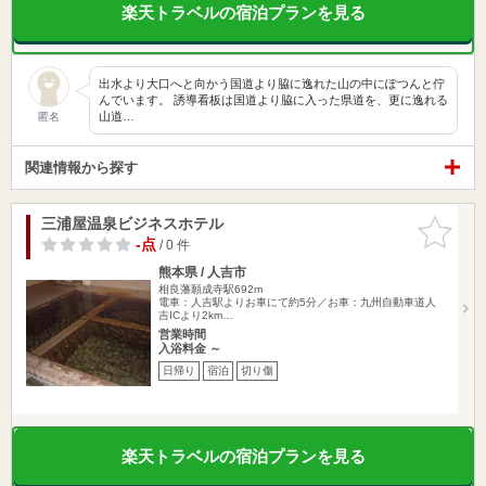
楽天トラベルの宿泊プランを見る
出水より大口へと向かう国道より脇に逸れた山の中にぽつんと佇
んでいます。 誘導看板は国道より脇に入った県道を、更に逸れる
山道…
匿名
関連情報から探す
三浦屋温泉ビジネスホテル
お気に入
りに追加
-点
/ 0 件
熊本県 / 人吉市
相良藩願成寺駅692m
電車：人吉駅よりお車にて約5分／お車：九州自動車道人
吉ICより2km…
営業時間
入浴料金 ～
日帰り
宿泊
切り傷
楽天トラベルの宿泊プランを見る