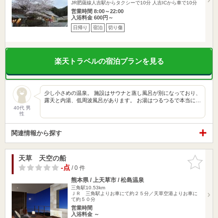
JR肥薩線人吉駅からタクシーで10分 人吉ICから車で10分
営業時間 8:00～22:00
入浴料金 600円～
日帰り
宿泊
切り傷
楽天トラベルの宿泊プランを見る
少し小さめの温泉。 施設はサウナと蒸し風呂が別になっており、
露天と内湯、低周波風呂があります。 お湯はつるつるで本当に…
40代 男
性
関連情報から探す
天草 天空の船
お気に入
りに追加
-点
/ 0 件
熊本県 / 上天草市 / 松島温泉
三角駅10.53km
ＪＲ 三角駅よりお車にて約２５分／天草空港よりお車に
て約５０分
営業時間
入浴料金 ～