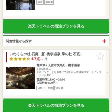
宿泊
切り傷
楽天トラベルの宿泊プランを見る
関連情報から探す
いわくらの杜 石庭（旧 桃李温泉 季の杜 石庭）
お気に入
りに追加
4.7点
/ 7 件
熊本県 / 人吉市矢黒町 / 桃李温泉
人吉駅961m
人吉インターよりお車にて約9分 人吉球磨スマートインタ
ーよりお車に…
営業時間 11:00～20:00
入浴料金 500円～
日帰り
宿泊
切り傷
楽天トラベルの宿泊プランを見る