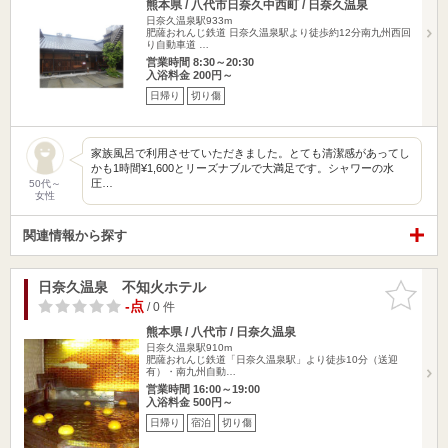
熊本県 / 八代市日奈久中西町 / 日奈久温泉
日奈久温泉駅933m
肥薩おれんじ鉄道 日奈久温泉駅より徒歩約12分南九州西回
り自動車道 …
営業時間 8:30～20:30
入浴料金 200円～
日帰り
切り傷
家族風呂で利用させていただきました。とても清潔感があってし
かも1時間¥1,600とリーズナブルで大満足です。シャワーの水
圧…
50代～
女性
関連情報から探す
日奈久温泉 不知火ホテル
お気に入
りに追加
-点
/ 0 件
熊本県 / 八代市 / 日奈久温泉
日奈久温泉駅910m
肥薩おれんじ鉄道「日奈久温泉駅」より徒歩10分（送迎
有）・南九州自動…
営業時間 16:00～19:00
入浴料金 500円～
日帰り
宿泊
切り傷