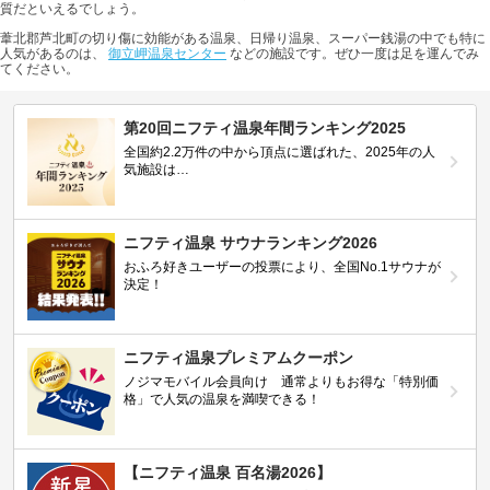
質だといえるでしょう。
葦北郡芦北町の切り傷に効能がある温泉、日帰り温泉、スーパー銭湯の中でも特に
人気があるのは、
御立岬温泉センター
などの施設です。ぜひ一度は足を運んでみ
てください。
第20回ニフティ温泉年間ランキング2025
全国約2.2万件の中から頂点に選ばれた、2025年の人
気施設は…
ニフティ温泉 サウナランキング2026
おふろ好きユーザーの投票により、全国No.1サウナが
決定！
ニフティ温泉プレミアムクーポン
ノジマモバイル会員向け 通常よりもお得な「特別価
格」で人気の温泉を満喫できる！
【ニフティ温泉 百名湯2026】