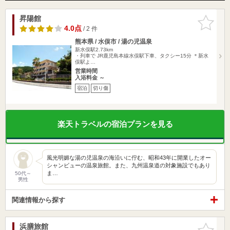
昇陽館
お気に入
りに追加
4.0点
/ 2 件
熊本県 / 水俣市 / 湯の児温泉
新水俣駅2.73km
・列車で JR鹿児島本線水俣駅下車、タクシー15分 ＊新水
俣駅よ…
営業時間
入浴料金 ～
宿泊
切り傷
楽天トラベルの宿泊プランを見る
風光明媚な湯の児温泉の海沿いに佇む、昭和43年に開業したオー
シャンビューの温泉旅館。また、九州温泉道の対象施設でもあり
ま…
50代～
男性
関連情報から探す
浜膳旅館
お気に入