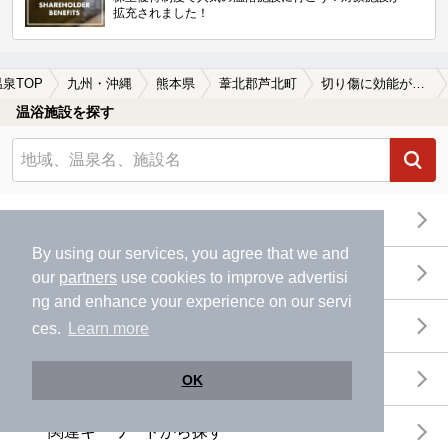
拡充されました！
温泉TOP
九州・沖縄
熊本県
葦北郡芦北町
切り傷に効能がある葦北郡芦北町の温泉、日帰り温泉、スーパー銭湯おすすめ
温浴施設を探す
エリアから探す
By using our services, you agree that we and
地図から探す
our
partners
use cookies to improve advertisi
ng and enhance your experience on our servi
特徴から探す
ces.
Learn more
温泉地から探す
OK
関連キーワードから探す