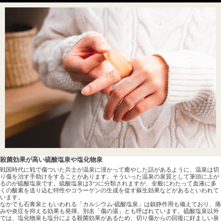
殺菌効果が高い硫酸塩泉や塩化物泉
戦国時代に戦で傷ついた兵士が温泉に浸かって癒やした話があるように、温泉は切
り傷を治す手助けをすることがあります。そういった温泉の泉質として筆頭に上が
るのが硫酸塩泉です。硫酸塩泉は3つに分類されますが、全般にわたって血液に多
くの酸素を送り込む特性やコラーゲンの生成を促す蘇生効果などがあるといわれて
います。
なかでも石膏泉ともいわれる「カルシウム-硫酸塩泉」は鎮静作用も備えており、痛
みや炎症を抑える効果も発揮。別名「傷の湯」とも呼ばれています。硫酸塩泉以外
では、塩化物泉も塩分による殺菌効果があるため、切り傷からの回復に好ましい泉