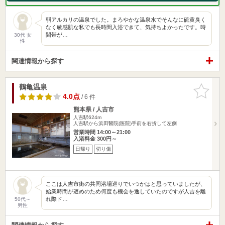
弱アルカリの温泉でした。まろやかな温泉水でそんなに硫黄臭く
なく敏感肌な私でも長時間入浴できて、気持ちよかったです。時
間帯が…
30代 女
性
関連情報から探す
鶴亀温泉
お気に入
りに追加
4.0点
/ 6 件
熊本県 / 人吉市
人吉駅624m
人吉駅から浜田醫院(医院)手前を右折して左側
営業時間 14:00～21:00
入浴料金 300円～
日帰り
切り傷
ここは人吉市街の共同浴場巡りでいつかはと思っていましたが、
始業時間が遅めのため何度も機会を逸していたのですが人吉を離
れ際ド…
50代～
男性