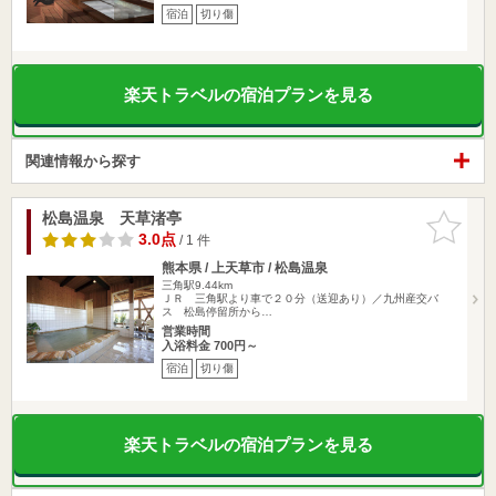
宿泊
切り傷
楽天トラベルの宿泊プランを見る
関連情報から探す
松島温泉 天草渚亭
お気に入
りに追加
3.0点
/ 1 件
熊本県 / 上天草市 / 松島温泉
三角駅9.44km
ＪＲ 三角駅より車で２０分（送迎あり）／九州産交バ
ス 松島停留所から…
営業時間
入浴料金 700円～
宿泊
切り傷
楽天トラベルの宿泊プランを見る