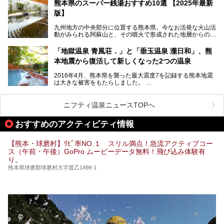
泉質であり、お湯の良さにも定評があります。
熊本県のスーパー銭湯おすすめ10選 【2025年最新
版】
今回は地元九州の温泉ライターの私が実際に入浴した中か
ら、山鹿温泉の旅館やホテルの立ち寄り湯・日帰り入浴施
九州地方の中央部分に位置する熊本県。今なお活発な火山活
設・家族風呂の3パターンに分類し、合計10施設を厳選して
動がみられる阿蘇山と、その噴火で形成された地層からの湧
ご紹介。ぜひ、湯めぐりの参考にして下さいね！
水が多くあることから「火の国」「水の国」とも呼ばれま
す。
「地獄温泉 青風荘．」と「垂玉温泉 瀧日和」、熊
そんな熊本県は、県内の至るところから温泉が湧いている温
本地震から復活して新しくなった2つの温泉
泉県でもあります。山鹿温泉、玉名温泉、黒川温泉、人吉温
泉など有名な温泉地だけでなく、市街地にも天然温泉が湧き
2016年4月、熊本県を襲った最大震度7を記録する熊本地震
出すスーパー銭湯が豊富です。なかでも注目のスーパー銭湯
は大きな被害をもたらしました。
をピックアップしました。
阿蘇山麓の南阿蘇村の「地獄温泉 清風荘」、そして「清風
荘」から400mほど離れた「垂玉（たるたま）温泉 山口旅
ニフティ温泉ニュースTOPへ
館」の2軒は、この地震による土砂崩れなどのために、一時
期は孤立状態に。もしかしたらこの時のニュースで、「地獄
おすすめのアクティビティ情報
温泉」と「垂玉温泉」の名前を知った人もいるかもしれませ
ん。
【熊本・球磨村】ﾘﾋﾟ率NO.１ スリル満点！急流アクティブコー
この2軒は今どうなっているのでしょうか。実は現在は「地
ス（午前・午後）GoPro ムービーデータ無料！飛び込み体験有
獄温泉 青風荘．」「垂玉温泉 瀧日和」として営業を再開し
り。
ています。2021年に現地を訪問してきましたのでレポート
します。
熊本県球磨郡球磨村大字渡乙1498-1