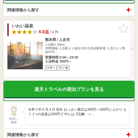
関連情報から探す
いわい温泉
お気に入
りに追加
4.0点
/ 4 件
熊本県 / 人吉市
人吉駅1.39km
JR肥薩線 人吉駅より徒歩18分九州自動車道 人吉ICより県
道54号…
営業時間 0:00～24:00
入浴料金 300円～
日帰り
切り傷
楽天トラベルの宿泊プランを見る
令和３年６月２日 現在 おっきい風呂は300円～500円に上がり も
う 1つの温泉は300円で 中には【石鹸・シ…
50代～
男性
関連情報から探す