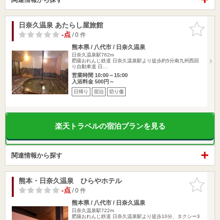
日奈久温泉 あたらし屋旅館
お気に入
りに追加
-点
/ 0 件
熊本県 / 八代市 / 日奈久温泉
日奈久温泉駅762m
肥薩おれんじ鉄道 日奈久温泉駅より徒歩約5分南九州西回
り自動車道 日…
営業時間 10:00～15:00
入浴料金 500円～
日帰り
宿泊
切り傷
楽天トラベルの宿泊プランを見る
関連情報から探す
熊本・日奈久温泉 ひらやホテル
お気に入
りに追加
-点
/ 0 件
熊本県 / 八代市 / 日奈久温泉
日奈久温泉駅722m
肥薩おれんじ鉄道 日奈久温泉駅より徒歩10分、タクシー3