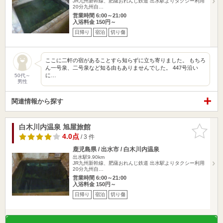
JR九州新幹線、肥薩おれんじ鉄道 出水駅よりタクシー利用
20分九州自…
営業時間 6:00～21:00
入浴料金 150円～
日帰り
宿泊
切り傷
ここに二軒の宿があることすら知らずに立ち寄りました。 もちろ
ん一号泉、二号泉など知る由もありませんでした。 447号沿い
に…
50代～
男性
関連情報から探す
白木川内温泉 旭屋旅館
お気に入
りに追加
4.0点
/ 3 件
鹿児島県 / 出水市 / 白木川内温泉
出水駅9.90km
JR九州新幹線、肥薩おれんじ鉄道 出水駅よりタクシー利用
20分九州自…
営業時間 6:00～21:00
入浴料金 150円～
日帰り
宿泊
切り傷