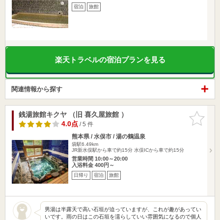
宿泊
旅館
楽天トラベルの宿泊プランを見る
関連情報から探す
銭湯旅館キクヤ （旧 喜久屋旅館 ）
お気に入
りに追加
4.0点
/ 5 件
熊本県 / 水俣市 / 湯の鶴温泉
袋駅6.49km
JR新水俣駅から車で約15分 水俣ICから車で約15分
営業時間 10:00～20:00
入浴料金 400円～
日帰り
宿泊
旅館
男湯は半露天で高い石垣が迫っていますが、これが趣があってい
いです。雨の日はこの石垣を濡らしていい雰囲気になるので個人