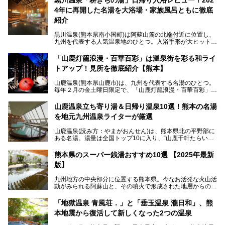
4年に再開した名湯を大浴場・家族風呂ともに徹底
紹介
黒川温泉(熊本県南小国町)は阿蘇山麓の北端付近に位置し、
九州を代表する人気温泉地のひとつ。入浴手形が大ヒット
し、各宿の趣の異なる露天風呂をめぐることで知られていま
す。
「山鹿灯籠浪漫・百華百彩」は温泉街を彩る和ライ
トアップ！見所を徹底紹介【熊本】
中でも「耕きち(こうきち)の湯」は露天風呂を持たないもの
の、風情ある内湯を楽しめる日帰り温泉施設。自然災害によ
山鹿温泉(熊本県山鹿市)は、九州を代表する名湯のひとつ。
り一度廃業しましたが、2024年10月に営業再開。数多くの
毎年２月の金土曜日限定で、「山鹿灯籠浪漫・百華百彩」
温泉ファンに注目される名湯です。
（やまがとうろうろまん・ひゃっかひゃくさい）が開催され
ます。和傘や竹、ろうそくなどを用いて、和情緒たっぷりの
山鹿温泉立ち寄り湯＆日帰り温泉10選！熊本の名湯
ライトアップが無料で楽しめます。
を地元九州温泉ライターが厳選
今回は再開した耕きちの湯を訪問し、全浴室(男女別大浴
2025年は、2月7～8日・14～15日・21～22日・28～3月1
場・家族風呂)を徹底紹介します！
山鹿温泉(読み方：やまがおんせん)は、熊本県北の平野部に
日、の合計8日間開催。今回は地元九州在住の筆者が、その
ある名湯。湯量は全国トップ10に入り、“山鹿千軒たらいな
見所を徹底紹介。併せて、その他イベントや立ち寄り湯も併
し”と唄われる程。また、“乙女の柔肌”とも称される柔らかな
せてご紹介します。
泉質であり、お湯の良さにも定評があります。
熊本県のスーパー銭湯おすすめ10選 【2025年最新
版】
今回は地元九州の温泉ライターの私が実際に入浴した中か
ら、山鹿温泉の旅館やホテルの立ち寄り湯・日帰り入浴施
九州地方の中央部分に位置する熊本県。今なお活発な火山活
設・家族風呂の3パターンに分類し、合計10施設を厳選して
動がみられる阿蘇山と、その噴火で形成された地層からの湧
ご紹介。ぜひ、湯めぐりの参考にして下さいね！
水が多くあることから「火の国」「水の国」とも呼ばれま
す。
「地獄温泉 青風荘．」と「垂玉温泉 瀧日和」、熊
そんな熊本県は、県内の至るところから温泉が湧いている温
本地震から復活して新しくなった2つの温泉
泉県でもあります。山鹿温泉、玉名温泉、黒川温泉、人吉温
泉など有名な温泉地だけでなく、市街地にも天然温泉が湧き