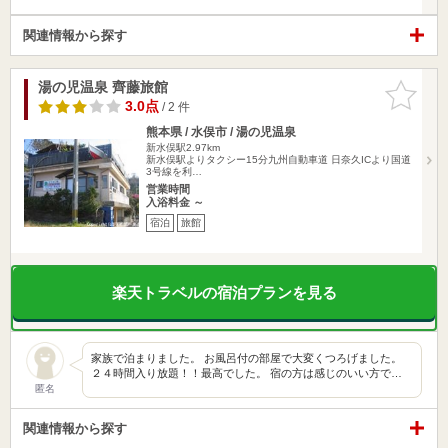
関連情報から探す
湯の児温泉 齊藤旅館
お気に入
りに追加
3.0点
/ 2 件
熊本県 / 水俣市 / 湯の児温泉
新水俣駅2.97km
新水俣駅よりタクシー15分九州自動車道 日奈久ICより国道
3号線を利…
営業時間
入浴料金 ～
宿泊
旅館
楽天トラベルの宿泊プランを見る
家族で泊まりました。 お風呂付の部屋で大変くつろげました。
２４時間入り放題！！最高でした。 宿の方は感じのいい方で…
匿名
関連情報から探す