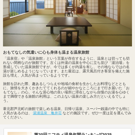
おもてなしの気遣いに心も身体も温まる温泉旅館
「温泉宿」や「温泉旅館」という言葉が存在するように、温泉とは切っても切
れない間柄なのが旅館です。古くは外湯の温泉を中心に立ち並び「湯治場」を
形成していた温泉旅館ですが、今では多くが内湯を有し、その地ならではの名
湯が楽しめるようになっています。また最近は、露天風呂付き客室を備えた施
設も増え、人気が高まっているようです。
旅館を訪れた際、趣あるしつらえや地域の食材を生かしたお料理などととも
に、旅情を大きくかきたててくれるのが細やかなところにまで行き届いた「お
もてなし」の心。そんな居心地の良い場所に滞在しながら自慢のお湯を心ゆく
まで満喫できる旅館の利用は、この上ない温泉の楽しみ方だといえるでしょ
う。
葦北郡芦北町の旅館で楽しめる温泉、日帰り温泉、スーパー銭湯の中でも特に
人気があるのは、
湯浦温泉 亀井荘
などの施設です。ぜひ一度は足を運んでみ
てください。
第20回ニフティ温泉年間ランキング2025