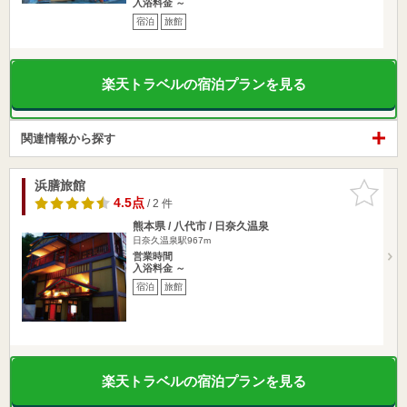
入浴料金 ～
宿泊
旅館
楽天トラベルの宿泊プランを見る
関連情報から探す
浜膳旅館
お気に入
りに追加
4.5点
/ 2 件
熊本県 / 八代市 / 日奈久温泉
日奈久温泉駅967m
営業時間
入浴料金 ～
宿泊
旅館
楽天トラベルの宿泊プランを見る