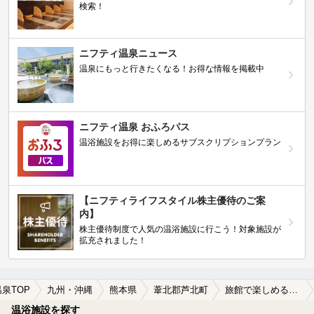
検索！
ニフティ温泉ニュース
温泉にもっと行きたくなる！お得な情報を掲載中
ニフティ温泉 おふろパス
温浴施設をお得に楽しめるサブスクリプションプラン
【ニフティライフスタイル株主優待のご案
内】
株主優待制度で人気の温浴施設に行こう！対象施設が
拡充されました！
温泉TOP
九州・沖縄
熊本県
葦北郡芦北町
旅館で楽しめる葦北郡芦北町の温泉、日帰り温泉、スーパー銭湯おすすめ
温浴施設を探す