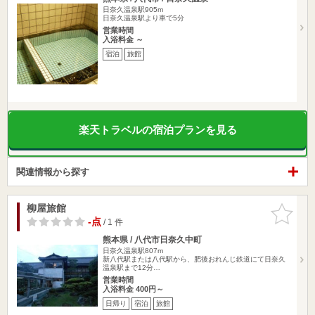
日奈久温泉駅905m
日奈久温泉駅より車で5分
営業時間
入浴料金 ～
宿泊
旅館
楽天トラベルの宿泊プランを見る
関連情報から探す
柳屋旅館
お気に入
りに追加
-点
/ 1 件
熊本県 / 八代市日奈久中町
日奈久温泉駅807m
新八代駅または八代駅から、肥後おれんじ鉄道にて日奈久
温泉駅まで12分…
営業時間
入浴料金 400円～
日帰り
宿泊
旅館