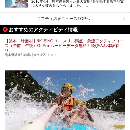
2016年4月、熊本県を襲った最大震度7を記録する熊本地震
出すスーパー銭湯が豊富です。なかでも注目のスーパー銭湯
は大きな被害をもたらしました。
をピックアップしました。
阿蘇山麓の南阿蘇村の「地獄温泉 清風荘」、そして「清風
荘」から400mほど離れた「垂玉（たるたま）温泉 山口旅
ニフティ温泉ニュースTOPへ
館」の2軒は、この地震による土砂崩れなどのために、一時
期は孤立状態に。もしかしたらこの時のニュースで、「地獄
おすすめのアクティビティ情報
温泉」と「垂玉温泉」の名前を知った人もいるかもしれませ
ん。
【熊本・球磨村】ﾘﾋﾟ率NO.１ スリル満点！急流アクティブコー
この2軒は今どうなっているのでしょうか。実は現在は「地
ス（午前・午後）GoPro ムービーデータ無料！飛び込み体験有
獄温泉 青風荘．」「垂玉温泉 瀧日和」として営業を再開し
り。
ています。2021年に現地を訪問してきましたのでレポート
します。
熊本県球磨郡球磨村大字渡乙1498-1