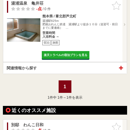
湯浦温泉 亀井荘
お気に入
りに追加
-点
/ 0 件
熊本県 / 葦北郡芦北町
湯浦駅625m
肥薩おれんじ鉄道 湯浦駅より徒歩１０分（送迎可・前日
までに要連絡） …
営業時間
入浴料金 ～
宿泊
旅館
楽天トラベルの宿泊プランを見る
関連情報から探す
1
1
件中 1件～1件を表示
近くのオススメ施設
別邸 わんこ日和
お気に入
りに追加