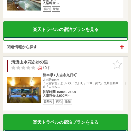
入浴料金 ～
宿泊
旅館
楽天トラベルの宿泊プランを見る
関連情報から探す
清流山水花あゆの里
お気に入
りに追加
-点
/ 0 件
熊本県 / 人吉市九日町
人吉駅684m
「人吉駅前」よりバス「九日町」下車。約7分 九州自動車
道「人吉IC…
営業時間 15:00～24:00
入浴料金 2,000円～
日帰り
宿泊
旅館
楽天トラベルの宿泊プランを見る