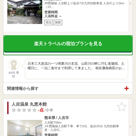
JR肥薩線 人吉駅より徒歩7分九州自動車道 人吉ICより2km
（15…
営業時間
入浴料金 ～
宿泊
旅館
楽天トラベルの宿泊プランを見る
日本三大急流の一つ球磨川の支流、山田川の畔に佇む老舗宿。土
曜日に、一泊二食付きで利用して来ました。 相良藩御典医のお…
40代 男
性
関連情報から探す
人吉温泉 丸恵本館
お気に入
りに追加
-点
/ 0 件
熊本県 / 人吉市
人吉駅708m
JＲ肥薩線人吉駅下車、車で3分、徒歩20分 九州自動車
道・人吉IC…
営業時間