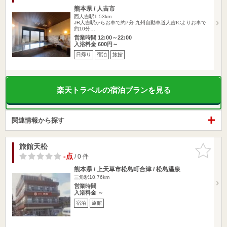
熊本県 / 人吉市
西人吉駅1.53km
JR人吉駅からお車で約7分 九州自動車道人吉ICよりお車で
約10分…
営業時間 12:00～22:00
入浴料金 600円～
日帰り
宿泊
旅館
楽天トラベルの宿泊プランを見る
関連情報から探す
旅館天松
お気に入
りに追加
-点
/ 0 件
熊本県 / 上天草市松島町合津 / 松島温泉
三角駅10.76km
営業時間
入浴料金 ～
宿泊
旅館