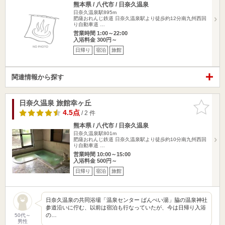
熊本県 / 八代市 / 日奈久温泉
日奈久温泉駅895m
肥薩おれんじ鉄道 日奈久温泉駅より徒歩約12分南九州西回
り自動車道 …
営業時間 1:00～22:00
入浴料金 300円～
日帰り
宿泊
旅館
関連情報から探す
日奈久温泉 旅館幸ヶ丘
お気に入
りに追加
4.5点
/ 2 件
熊本県 / 八代市 / 日奈久温泉
日奈久温泉駅801m
肥薩おれんじ鉄道 日奈久温泉駅より徒歩約10分南九州西回
り自動車道 …
営業時間 10:00～15:00
入浴料金 500円～
日帰り
宿泊
旅館
日奈久温泉の共同浴場「温泉センター ばんぺい湯」脇の温泉神社
参道沿いに佇む、以前は宿泊も行なっていたが、今は日帰り入浴
の…
50代～
男性