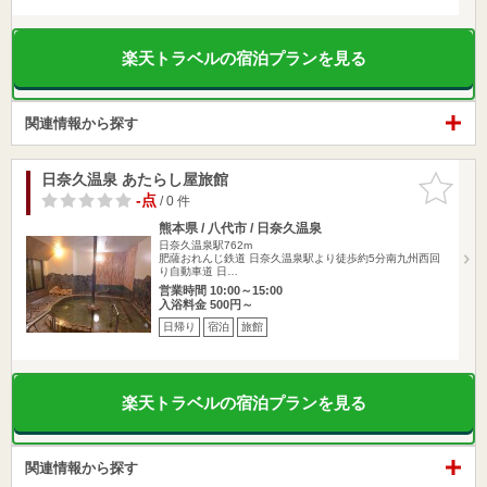
楽天トラベルの宿泊プランを見る
関連情報から探す
日奈久温泉 あたらし屋旅館
お気に入
りに追加
-点
/ 0 件
熊本県 / 八代市 / 日奈久温泉
日奈久温泉駅762m
肥薩おれんじ鉄道 日奈久温泉駅より徒歩約5分南九州西回
り自動車道 日…
営業時間 10:00～15:00
入浴料金 500円～
日帰り
宿泊
旅館
楽天トラベルの宿泊プランを見る
関連情報から探す