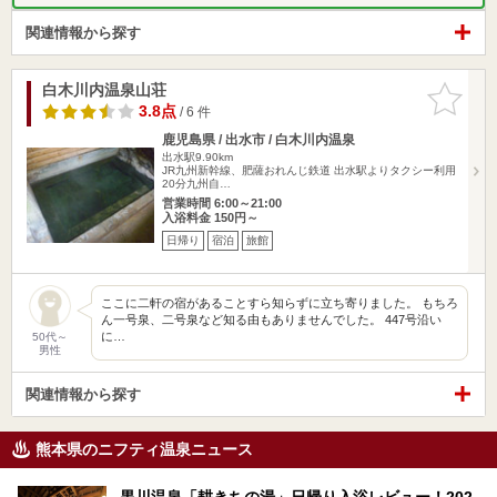
関連情報から探す
白木川内温泉山荘
お気に入
りに追加
3.8点
/ 6 件
鹿児島県 / 出水市 / 白木川内温泉
出水駅9.90km
JR九州新幹線、肥薩おれんじ鉄道 出水駅よりタクシー利用
20分九州自…
営業時間 6:00～21:00
入浴料金 150円～
日帰り
宿泊
旅館
ここに二軒の宿があることすら知らずに立ち寄りました。 もちろ
ん一号泉、二号泉など知る由もありませんでした。 447号沿い
に…
50代～
男性
関連情報から探す
熊本県のニフティ温泉ニュース
黒川温泉「耕きちの湯」日帰り入浴レビュー！202