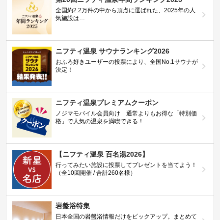
全国約2.2万件の中から頂点に選ばれた、2025年の人
気施設は…
ニフティ温泉 サウナランキング2026
おふろ好きユーザーの投票により、全国No.1サウナが
決定！
ニフティ温泉プレミアムクーポン
ノジマモバイル会員向け 通常よりもお得な「特別価
格」で人気の温泉を満喫できる！
【ニフティ温泉 百名湯2026】
行ってみたい施設に投票してプレゼントを当てよう！
（全10回開催 / 合計260名様）
岩盤浴特集
日本全国の岩盤浴情報だけをピックアップ。まとめて