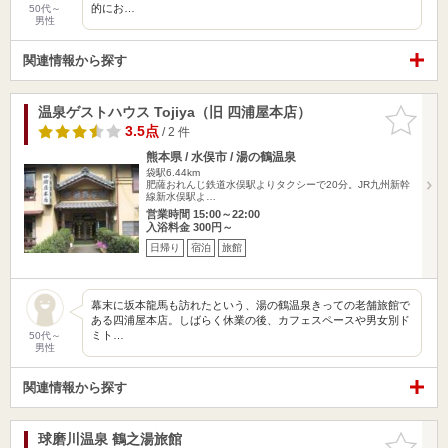
的にお…
50代～
男性
関連情報から探す
温泉ゲストハウス Tojiya（旧 四浦屋本店）
お気に入
りに追加
3.5点
/ 2 件
熊本県 / 水俣市 / 湯の鶴温泉
袋駅6.44km
肥薩おれんじ鉄道水俣駅よりタクシーで20分。JR九州新幹
線新水俣駅よ…
営業時間 15:00～22:00
入浴料金 300円～
日帰り
宿泊
旅館
幕末に坂本龍馬も訪れたという、湯の鶴温泉きっての老舗旅館で
ある四浦屋本店。しばらく休業の後、カフェスペースや男女別ド
ミト…
50代～
男性
関連情報から探す
球磨川温泉 鶴之湯旅館
お気に入