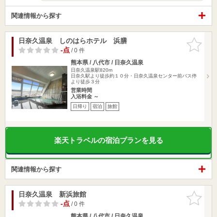
関連情報から探す
日奈久温泉 しのはらホテル 浜膳
お気に入
りに追加
-点
/ 0 件
熊本県 / 八代市 / 日奈久温泉
日奈久温泉駅820m
日奈久駅より徒歩約１０分・日奈久温泉センター前バス停
より徒歩３分
営業時間
入浴料金 ～
日帰り
宿泊
旅館
楽天トラベルの宿泊プランを見る
関連情報から探す
日奈久温泉 新浜旅館
お気に入
りに追加
-点
/ 0 件
熊本県 / 八代市 / 日奈久温泉