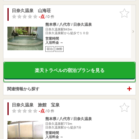
日奈久温泉 山海荘
お気に入
りに追加
-点
/ 0 件
熊本県 / 八代市 / 日奈久温泉
日奈久温泉駅843m
日奈久温泉駅から徒歩で１０分
営業時間
入浴料金 ～
宿泊
旅館
楽天トラベルの宿泊プランを見る
関連情報から探す
日奈久温泉 旅館 宝泉
お気に入
りに追加
-点
/ 0 件
熊本県 / 八代市 / 日奈久温泉
日奈久温泉駅773m
日奈久温泉駅から徒歩7分
営業時間
入浴料金 ～