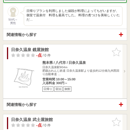
日帰りプランを利用しました値段が料理によってちがいますが、
個室で温泉付 料理も最高でした。 料理の煮つけを美味しくいた
だ…
50代～
男性
関連情報から探す
日奈久温泉 鏡屋旅館
お気に入
りに追加
-点
/ 0 件
熊本県 / 八代市 / 日奈久温泉
日奈久温泉駅904m
肥薩おれんじ鉄道 日奈久温泉駅より徒歩約12分南九州西回
り自動車道 …
営業時間 10:00～15:00
入浴料金 300円～
日帰り
宿泊
旅館
関連情報から探す
日奈久温泉 武士屋旅館
お気に入
りに追加
-点
/ 0 件