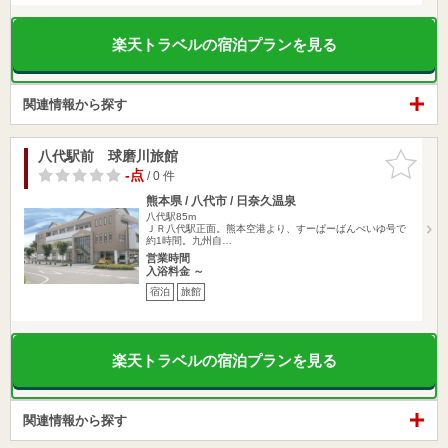
楽天トラベルの宿泊プランを見る
関連情報から探す
八代駅前 球磨川旅館
お気に入
りに追加
-点
/ 0 件
熊本県 / 八代市 / 日奈久温泉
八代駅85m
ＪＲ八代駅正面。熊本空港より、すーぱーばんぺいゆ号で
約1時間。九州自…
営業時間
入浴料金 ～
宿泊
旅館
楽天トラベルの宿泊プランを見る
関連情報から探す