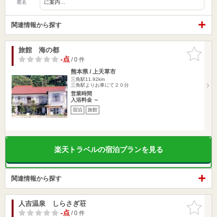
に案内…
匿名
関連情報から探す
旅館 海の都
お気に入
りに追加
-点
/ 0 件
熊本県 / 上天草市
三角駅11.92km
三角駅よりお車にて２０分
営業時間
入浴料金 ～
宿泊
旅館
楽天トラベルの宿泊プランを見る
関連情報から探す
人吉温泉 しらさぎ荘
お気に入
りに追加
-点
/ 0 件