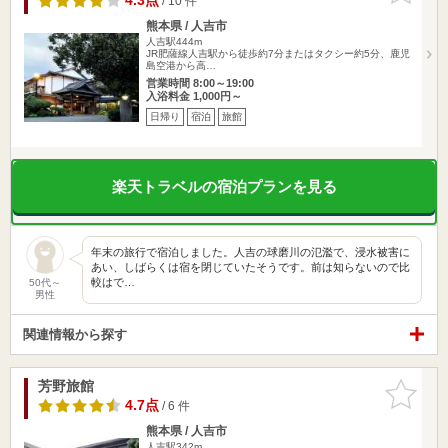
4.3点
/ 10 件
熊本県 / 人吉市
人吉駅444m
JR肥薩線人吉駅から徒歩約7分またはタクシー約5分、鹿児
島空港から高…
営業時間 8:00～19:00
入浴料金 1,000円～
日帰り
宿泊
旅館
楽天トラベルの宿泊プランを見る
年末の旅行で宿泊しました。人吉の球磨川の氾濫で、浸水被害に
あい、しばらくは宿を閉じていたそうです。前は知らないので比
較はで…
50代～
男性
関連情報から探す
芳野旅館
お気に入
りに追加
4.7点
/ 6 件
熊本県 / 人吉市
人吉駅342m