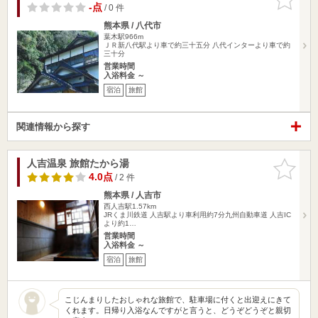
りに追加
-点
/ 0 件
熊本県 / 八代市
葉木駅966m
ＪＲ新八代駅より車で約三十五分 八代インターより車で約
三十分
営業時間
入浴料金 ～
宿泊
旅館
関連情報から探す
人吉温泉 旅館たから湯
お気に入
りに追加
4.0点
/ 2 件
熊本県 / 人吉市
西人吉駅1.57km
JRくま川鉄道 人吉駅より車利用約7分九州自動車道 人吉IC
より約1…
営業時間
入浴料金 ～
宿泊
旅館
こじんまりしたおしゃれな旅館で、駐車場に付くと出迎えにきて
くれます。日帰り入浴なんですがと言うと、どうぞどうぞと親切