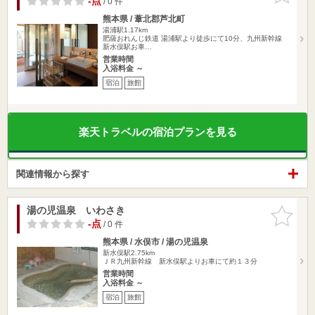
-点
/ 0 件
熊本県 / 葦北郡芦北町
湯浦駅1.17km
肥薩おれんじ鉄道 湯浦駅より徒歩にて10分、九州新幹線
新水俣駅お車…
営業時間
入浴料金 ～
宿泊
旅館
楽天トラベルの宿泊プランを見る
関連情報から探す
湯の児温泉 いわさき
お気に入
りに追加
-点
/ 0 件
熊本県 / 水俣市 / 湯の児温泉
新水俣駅2.75km
ＪＲ九州新幹線 新水俣駅よりお車にて約１３分
営業時間
入浴料金 ～
宿泊
旅館