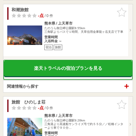
和潮旅館
お気に入
りに追加
-点
/ 0 件
熊本県 / 上天草市
たのうら御立岬公園駅8.55km
三角駅よりバスで１時間、天草信用金庫龍ヶ岳支店で下車
営業時間
入浴料金 ～
宿泊
旅館
楽天トラベルの宿泊プランを見る
関連情報から探す
旅館 ひのしま荘
お気に入
りに追加
-点
/ 0 件
熊本県 / 上天草市
たのうら御立岬公園駅9.28km
三角港より高速船サンライズ号で約５５分／／松橋インタ
ーより車で９０分…
営業時間