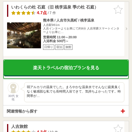
いわくらの杜 石庭（旧 桃李温泉 季の杜 石庭）
お気に入
りに追加
4.7点
/ 7 件
熊本県 / 人吉市矢黒町 / 桃李温泉
人吉駅961m
人吉インターよりお車にて約9分 人吉球磨スマートインタ
ーよりお車に…
営業時間 11:00～20:00
入浴料金 500円～
日帰り
宿泊
旅館
楽天トラベルの宿泊プランを見る
弱アルカリの温泉でした。まろやかな温泉水でそんなに硫黄臭く
なく敏感肌な私でも長時間入浴できて、気持ちよかったです。時
間帯が…
30代 女
性
関連情報から探す
人吉旅館
お気に入
りに追加