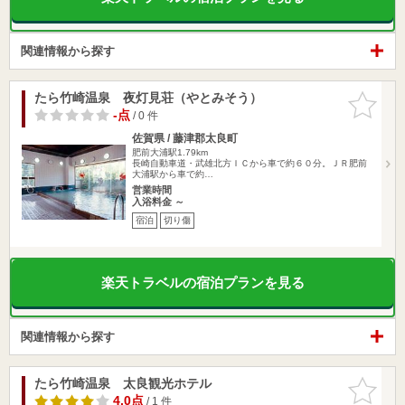
関連情報から探す
たら竹崎温泉 夜灯見荘（やとみそう）
お気に入
りに追加
-点
/ 0 件
佐賀県 / 藤津郡太良町
肥前大浦駅1.79km
長崎自動車道・武雄北方ＩＣから車で約６０分。ＪＲ肥前
大浦駅から車で約…
営業時間
入浴料金 ～
宿泊
切り傷
楽天トラベルの宿泊プランを見る
関連情報から探す
たら竹崎温泉 太良観光ホテル
お気に入
りに追加
4.0点
/ 1 件