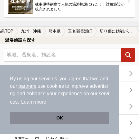
株主優待制度で人気の温浴施設に行こう！対象施設が
拡充されました！
温泉TOP
九州・沖縄
熊本県
玉名郡長洲町
切り傷に効能がある玉名郡長洲町の温泉、日帰り温泉、スーパー銭湯おすすめ
温浴施設を探す
エリアから探す
By using our services, you agree that we and
our
partners
use cookies to improve advertisi
地図から探す
ng and enhance your experience on our servi
ces.
Learn more
特徴から探す
OK
温泉地から探す