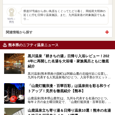
県道37号線から赤い鳥居をくぐってたどり着く、岡稲荷大明神の
近くに佇む日帰り温泉施設。また、九州温泉道の対象施設でもあ
り…
50代～
男性
関連情報から探す
熊本県のニフティ温泉ニュース
黒川温泉「耕きちの湯」日帰り入浴レビュー！202
4年に再開した名湯を大浴場・家族風呂ともに徹底
紹介
黒川温泉(熊本県南小国町)は阿蘇山麓の北端付近に位置し、
九州を代表する人気温泉地のひとつ。入浴手形が大ヒット
し、各宿の趣の異なる露天風呂をめぐることで知られていま
す。
「山鹿灯籠浪漫・百華百彩」は温泉街を彩る和ライ
トアップ！見所を徹底紹介【熊本】
中でも「耕きち(こうきち)の湯」は露天風呂を持たないもの
の、風情ある内湯を楽しめる日帰り温泉施設。自然災害によ
山鹿温泉(熊本県山鹿市)は、九州を代表する名湯のひとつ。
り一度廃業しましたが、2024年10月に営業再開。数多くの
毎年２月の金土曜日限定で、「山鹿灯籠浪漫・百華百彩」
温泉ファンに注目される名湯です。
（やまがとうろうろまん・ひゃっかひゃくさい）が開催され
ます。和傘や竹、ろうそくなどを用いて、和情緒たっぷりの
山鹿温泉立ち寄り湯＆日帰り温泉10選！熊本の名湯
ライトアップが無料で楽しめます。