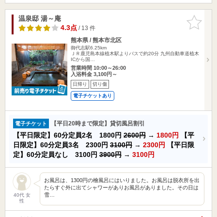
温泉邸 湯～庵
お気に入
りに追加
4.3点
/ 13 件
熊本県 / 熊本市北区
御代志駅6.25km
ＪＲ鹿児島本線植木駅よりバスで約20分 九州自動車道植木
ICから国…
営業時間 10:00～26:00
入浴料金 3,100円～
日帰り
切り傷
電子チケットあり
【平日20時まで限定】貸切風呂割引
電子チケット
【平日限定】60分定員2名 1800円
2600円
→
1800円
【平
日限定】60分定員3名 2300円
3100円
→
2300円
【平日限
定】60分定員なし 3100円
3900円
→
3100円
お風呂は、1300円の檜風呂にはいりました。お風呂は脱衣所を出
たらすぐ外に出てシャワーがありお風呂がありました。その日は
雪…
40代 女
性