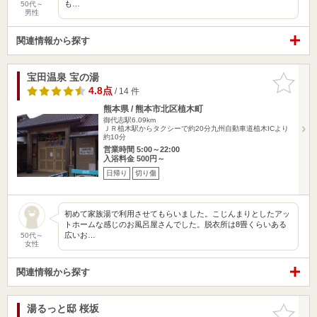
も…
50代～
男性
関連情報から探す
宝田温泉 宝の湯
お気に入
りに追加
4.8点
/ 14 件
熊本県 / 熊本市北区植木町
御代志駅6.09km
ＪＲ植木駅からタクシーで約20分九州自動車道植木ICより
約10分
営業時間 5:00～22:00
入浴料金 500円～
日帰り
切り傷
初めて家族湯で利用させてもらいました。こじんまりとしたアッ
トホームな感じのお風呂屋さんでした。脱衣所は8畳くらいある
広いお…
50代～
女性
関連情報から探す
湯るっと邸 桜坂
お気に入