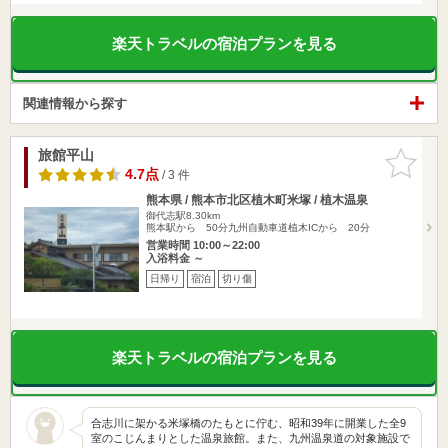
楽天トラベルの宿泊プランを見る
関連情報から探す
旅館平山
お気に入
りに追加
4.7点
/ 3 件
熊本県 / 熊本市北区植木町米塚 / 植木温泉
御代志駅8.30km
熊本駅から 50分九州自動車道植木ICから 20分
営業時間 10:00～22:00
入浴料金 ～
日帰り
宿泊
切り傷
楽天トラベルの宿泊プランを見る
合志川に架かる米塚橋のたもとに佇む、昭和39年に開業した全9
室のこじんまりとした温泉旅館。また、九州温泉道の対象施設で