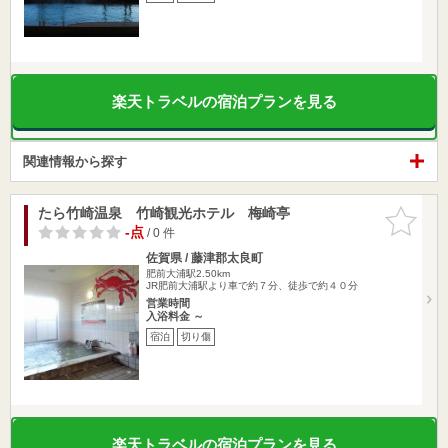
楽天トラベルの宿泊プランを見る
関連情報から探す
たら竹崎温泉 竹崎観光ホテル 梅崎亭
お気に入
りに追加
-点
/ 0 件
佐賀県 / 藤津郡太良町
肥前大浦駅2.50km
JR肥前大浦駅より車で約７分、徒歩で約４０分
営業時間
入浴料金 ～
宿泊
切り傷
楽天トラベルの宿泊プランを見る