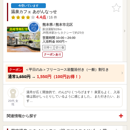
お気に入
今空いています
りに追加
温泉カフェ あがんなっせ
4.4点
/ 16 件
熊本県 / 熊本市北区
新須屋駅828m
JR熊本駅からタクシーで約25分
営業時間 10:00～24:00
入浴料金 800円～
日帰り
切り傷
クーポンあり
＜平日のみ＞フリーコース岩盤浴付き（一般）割引き
クーポン
通常
1,650円
→
1,550円（100円お得！）
湯舟が広く開放的で、のんびりくつろげます！ 泉質もよく、入浴
後は肌がしっとりしているように感じました。 また行きたい、お
す…
20代 女
性
関連情報から探す