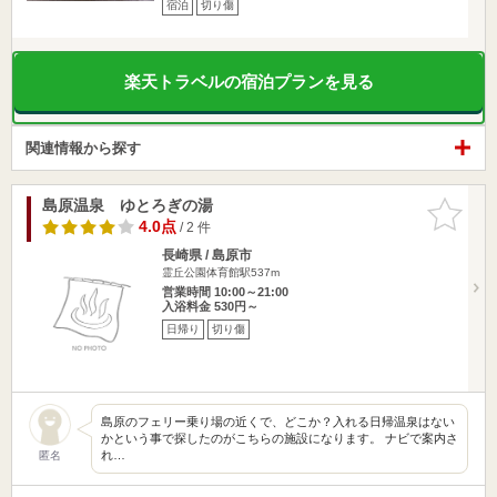
宿泊
切り傷
楽天トラベルの宿泊プランを見る
関連情報から探す
島原温泉 ゆとろぎの湯
お気に入
りに追加
4.0点
/ 2 件
長崎県 / 島原市
霊丘公園体育館駅537m
営業時間 10:00～21:00
入浴料金 530円～
日帰り
切り傷
島原のフェリー乗り場の近くで、どこか？入れる日帰温泉はない
かという事で探したのがこちらの施設になります。 ナビで案内さ
れ…
匿名