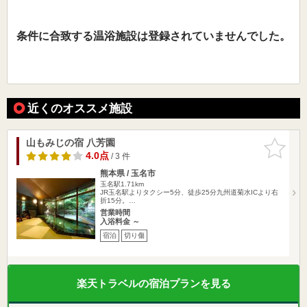
条件に合致する温浴施設は登録されていませんでした。
近くのオススメ施設
山もみじの宿 八芳園
お気に入
りに追加
4.0点
/ 3 件
熊本県 / 玉名市
玉名駅1.71km
JR玉名駅よりタクシー5分、徒歩25分九州道菊水ICより右
折15分。…
営業時間
入浴料金 ～
宿泊
切り傷
楽天トラベルの宿泊プランを見る