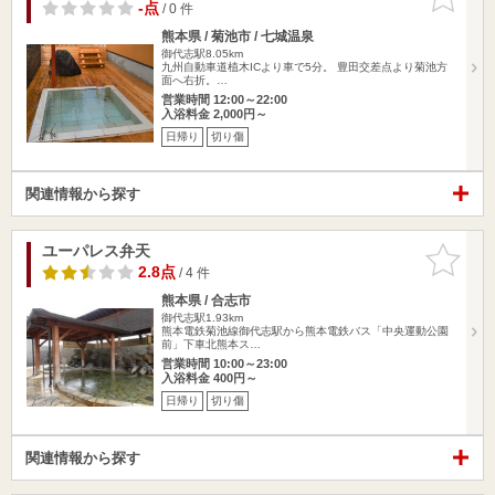
りに追加
-点
/ 0 件
熊本県 / 菊池市 / 七城温泉
御代志駅8.05km
九州自動車道植木ICより車で5分。 豊田交差点より菊池方
面へ右折。…
営業時間 12:00～22:00
入浴料金 2,000円～
日帰り
切り傷
関連情報から探す
ユーパレス弁天
お気に入
りに追加
2.8点
/ 4 件
熊本県 / 合志市
御代志駅1.93km
熊本電鉄菊池線御代志駅から熊本電鉄バス「中央運動公園
前」下車北熊本ス…
営業時間 10:00～23:00
入浴料金 400円～
日帰り
切り傷
関連情報から探す