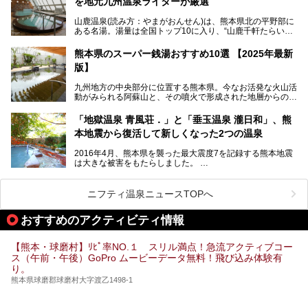
を地元九州温泉ライターが厳選
今回は再開した耕きちの湯を訪問し、全浴室(男女別大浴
2025年は、2月7～8日・14～15日・21～22日・28～3月1
場・家族風呂)を徹底紹介します！
山鹿温泉(読み方：やまがおんせん)は、熊本県北の平野部に
日、の合計8日間開催。今回は地元九州在住の筆者が、その
ある名湯。湯量は全国トップ10に入り、“山鹿千軒たらいな
見所を徹底紹介。併せて、その他イベントや立ち寄り湯も併
し”と唄われる程。また、“乙女の柔肌”とも称される柔らかな
せてご紹介します。
泉質であり、お湯の良さにも定評があります。
熊本県のスーパー銭湯おすすめ10選 【2025年最新
版】
今回は地元九州の温泉ライターの私が実際に入浴した中か
ら、山鹿温泉の旅館やホテルの立ち寄り湯・日帰り入浴施
九州地方の中央部分に位置する熊本県。今なお活発な火山活
設・家族風呂の3パターンに分類し、合計10施設を厳選して
動がみられる阿蘇山と、その噴火で形成された地層からの湧
ご紹介。ぜひ、湯めぐりの参考にして下さいね！
水が多くあることから「火の国」「水の国」とも呼ばれま
す。
「地獄温泉 青風荘．」と「垂玉温泉 瀧日和」、熊
そんな熊本県は、県内の至るところから温泉が湧いている温
本地震から復活して新しくなった2つの温泉
泉県でもあります。山鹿温泉、玉名温泉、黒川温泉、人吉温
泉など有名な温泉地だけでなく、市街地にも天然温泉が湧き
2016年4月、熊本県を襲った最大震度7を記録する熊本地震
出すスーパー銭湯が豊富です。なかでも注目のスーパー銭湯
は大きな被害をもたらしました。
をピックアップしました。
阿蘇山麓の南阿蘇村の「地獄温泉 清風荘」、そして「清風
荘」から400mほど離れた「垂玉（たるたま）温泉 山口旅
ニフティ温泉ニュースTOPへ
館」の2軒は、この地震による土砂崩れなどのために、一時
期は孤立状態に。もしかしたらこの時のニュースで、「地獄
おすすめのアクティビティ情報
温泉」と「垂玉温泉」の名前を知った人もいるかもしれませ
ん。
【熊本・球磨村】ﾘﾋﾟ率NO.１ スリル満点！急流アクティブコー
この2軒は今どうなっているのでしょうか。実は現在は「地
ス（午前・午後）GoPro ムービーデータ無料！飛び込み体験有
獄温泉 青風荘．」「垂玉温泉 瀧日和」として営業を再開し
り。
ています。2021年に現地を訪問してきましたのでレポート
します。
熊本県球磨郡球磨村大字渡乙1498-1