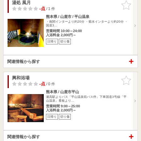
湯処 風月
お気に入
りに追加
-点
/ 1 件
熊本県 / 山鹿市 / 平山温泉
・南関インターより約20分 ・菊水インターより約20分 ・
国道3…
営業時間 10:00～24:00
入浴料金 2,000円～
日帰り
切り傷
関連情報から探す
興和浴場
お気に入
りに追加
-点
/ 0 件
熊本県 / 山鹿市平山
瀬高駅よりバス「平山温泉前バス停」下車国道3号線「平
山温泉」看板より…
営業時間 9:00～25:00
入浴料金 2,000円～
日帰り
切り傷
関連情報から探す