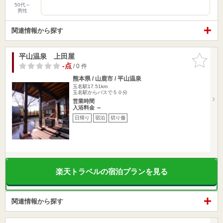
50代～
男性
関連情報から探す
平山温泉 上田屋
お気に入
りに追加
-点
/ 0 件
熊本県 / 山鹿市 / 平山温泉
玉名駅17.51km
玉名駅からバスで５０分
営業時間
入浴料金 ～
日帰り
宿泊
切り傷
楽天トラベルの宿泊プランを見る
関連情報から探す