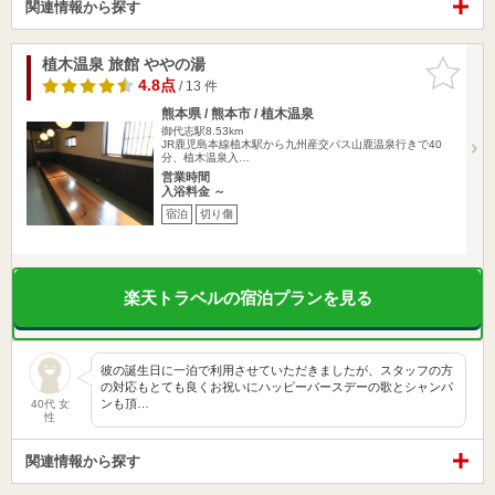
関連情報から探す
植木温泉 旅館 ややの湯
お気に入
りに追加
4.8点
/ 13 件
熊本県 / 熊本市 / 植木温泉
御代志駅8.53km
JR鹿児島本線植木駅から九州産交バス山鹿温泉行きで40
分、植木温泉入…
営業時間
入浴料金 ～
宿泊
切り傷
楽天トラベルの宿泊プランを見る
彼の誕生日に一泊で利用させていただきましたが、スタッフの方
の対応もとても良くお祝いにハッピーバースデーの歌とシャンパ
ンも頂…
40代 女
性
関連情報から探す