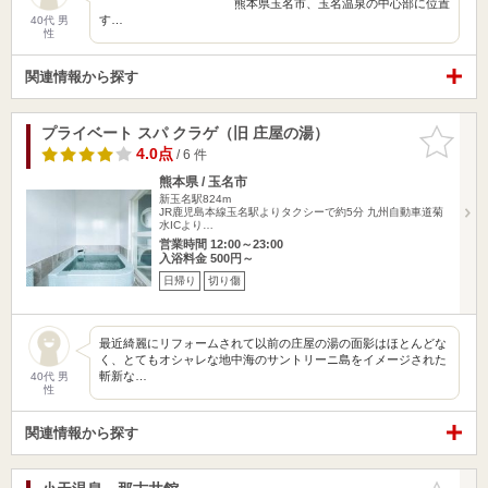
熊本県玉名市、玉名温泉の中心部に位置
す…
40代 男
性
関連情報から探す
プライベート スパ クラゲ（旧 庄屋の湯）
お気に入
りに追加
4.0点
/ 6 件
熊本県 / 玉名市
新玉名駅824m
JR鹿児島本線玉名駅よりタクシーで約5分 九州自動車道菊
水ICより…
営業時間 12:00～23:00
入浴料金 500円～
日帰り
切り傷
最近綺麗にリフォームされて以前の庄屋の湯の面影はほとんどな
く、とてもオシャレな地中海のサントリーニ島をイメージされた
斬新な…
40代 男
性
関連情報から探す