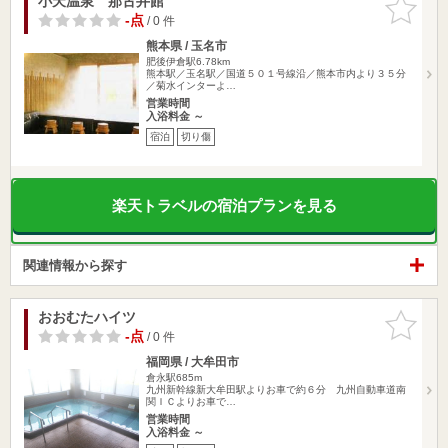
小天温泉 那古井館
お気に入
りに追加
-点
/ 0 件
熊本県 / 玉名市
肥後伊倉駅6.78km
熊本駅／玉名駅／国道５０１号線沿／熊本市内より３５分
／菊水インターよ…
営業時間
入浴料金 ～
宿泊
切り傷
楽天トラベルの宿泊プランを見る
関連情報から探す
おおむたハイツ
お気に入
りに追加
-点
/ 0 件
福岡県 / 大牟田市
倉永駅685m
九州新幹線新大牟田駅よりお車で約６分 九州自動車道南
関ＩＣよりお車で…
営業時間
入浴料金 ～