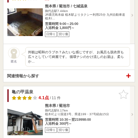
熊本県 / 菊池市 / 七城温泉
御代志駅7.44km
JR鹿児島本線 植木駅よりタクシー利用25分 九州自動車道
植木I…
営業時間 9:00～25:00
入浴料金 1,800円～
日帰り
切り傷
外観は昭和のラブホ？みたいな感じですが、 お風呂も脱衣所も
広々としていて綺麗です。 循環ナシのかけ流しのお湯は、柔ら
か…
匿名
関連情報から探す
亀の甲温泉
お気に入
りに追加
4.1点
/ 11 件
熊本県 / 菊池市
御代志駅6.17km
植木ICより国道3号、県道199・37号経由15分
営業時間 10:30～翌219998:00
入浴料金 300円～
日帰り
切り傷