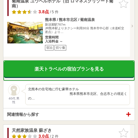
菊南温泉 ユウベルホテル（旧 ロマネスクリゾート菊
お気に入
南）
りに追加
3.8点
/ 5 件
熊本県 / 熊本市北区 / 菊南温泉
新須屋駅767m
JR熊本駅よりタクシー利用30分 熊本市中心部（水道町交
差点）より…
営業時間
入浴料金 ～
宿泊
切り傷
楽天トラベルの宿泊プランを見る
北熊本の住宅地に佇む豪華ホテル
熊本県熊本市北区、合志市との境近く
の…
40代 男
性
関連情報から探す
天然家族温泉 蘇ざき
お気に入
りに追加
3.0点
/ 2 件