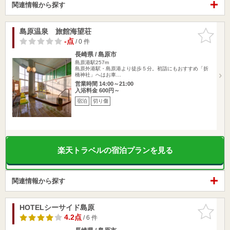
関連情報から探す
島原温泉 旅館海望荘
お気に入
りに追加
-点
/ 0 件
長崎県 / 島原市
島原港駅257m
島原外港駅・島原港より徒歩５分。初詣にもおすすめ「折
橋神社」へはお車…
営業時間 14:00～21:00
入浴料金 600円～
宿泊
切り傷
楽天トラベルの宿泊プランを見る
関連情報から探す
HOTELシーサイド島原
お気に入
りに追加
4.2点
/ 6 件