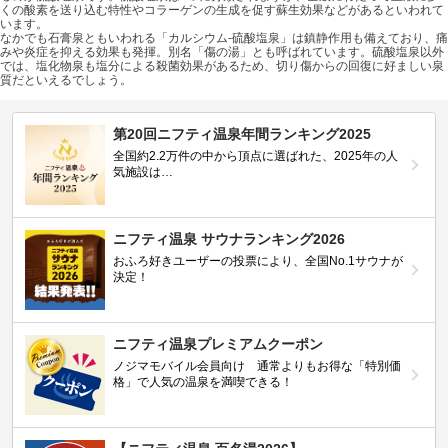
くの酸素を送り込む特性やコラーゲンの生成を促す蘇生効果などがあるといわれて
います。
なかでも石膏泉ともいわれる「カルシウム-硫酸塩泉」は鎮静作用も備えており、痛
みや炎症を抑える効果も発揮。別名「傷の湯」とも呼ばれています。硫酸塩泉以外
では、塩化物泉も塩分による殺菌効果があるため、切り傷からの回復に好ましい泉
質だといえるでしょう。
第20回ニフティ温泉年間ランキング2025
全国約2.2万件の中から頂点に選ばれた、2025年の人
気施設は…
ニフティ温泉 サウナランキング2026
おふろ好きユーザーの投票により、全国No.1サウナが
決定！
ニフティ温泉プレミアムクーポン
ノジマモバイル会員向け 通常よりもお得な「特別価
格」で人気の温泉を満喫できる！