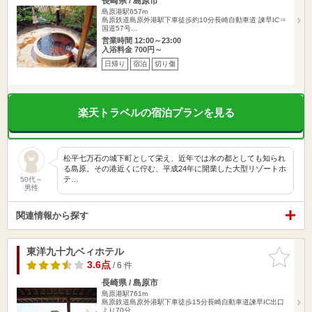
長崎県 / 島原市
島原港駅657m
島原鉄道島原外港駅下車徒歩約10分長崎自動車道 諫早IC⇒
国道57号…
営業時間 12:00～23:00
入浴料金 700円～
日帰り
宿泊
切り傷
楽天トラベルの宿泊プランを見る
松平七万石の城下町として栄え、近年では水の都としても知られ
る島原。その港近くに佇む、平成24年に開業した大型リゾートホ
テ…
50代～
男性
関連情報から探す
東洋九十九ベィホテル
お気に入
りに追加
3.6点
/ 6 件
長崎県 / 島原市
島原港駅761m
島原鉄道島原外港駅下車徒歩15分長崎自動車道諫早IC出口
より70分