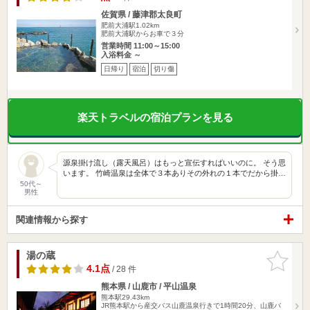
佐賀県 / 藤津郡太良町
肥前大浦駅1.02km
肥前大浦駅からお車で３分
営業時間 11:00～15:00
入浴料金 ～
日帰り
宿泊
切り傷
楽天トラベルの宿泊プランを見る
源泉掛け流し（露天風呂）はもっと宣伝すればいいのに。 そう思
います。 竹崎温泉は全体で３本ありその外れの１本でだから掛…
50代～
男性
関連情報から探す
湯の蔵
お気に入
りに追加
4.1点
/ 28 件
熊本県 / 山鹿市 / 平山温泉
熊本駅29.43km
JR熊本駅から産交バス山鹿温泉行きで1時間20分、山鹿バ