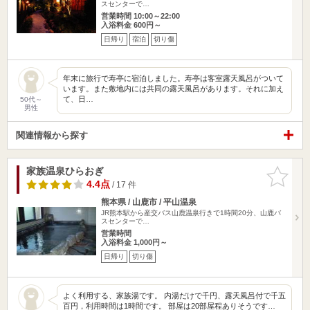
スセンターで…
営業時間 10:00～22:00
入浴料金 600円～
日帰り
宿泊
切り傷
年末に旅行で寿亭に宿泊しました。寿亭は客室露天風呂がついて
います。また敷地内には共同の露天風呂があります。それに加え
て、日…
50代～
男性
関連情報から探す
家族温泉ひらおぎ
お気に入
りに追加
4.4点
/ 17 件
熊本県 / 山鹿市 / 平山温泉
JR熊本駅から産交バス山鹿温泉行きで1時間20分、山鹿バ
スセンターで…
営業時間
入浴料金 1,000円～
日帰り
切り傷
よく利用する、家族湯です。 内湯だけで千円、露天風呂付で千五
百円，利用時間は1時間です。 部屋は20部屋程ありそうです…