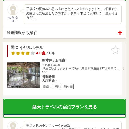
子供達の夏休みの思い出にと熊本へ2泊で行きました。2日目に八
芳園さんに宿泊したのですが、食事も本当に美味しく、量もちょ
うど…
40代 女
性
関連情報から探す
司ロイヤルホテル
お気に入
りに追加
4.0点
/ 1 件
熊本県 / 玉名市
玉名駅1.44km
JR玉名駅よりタクシーで5分九州自動車道菊水ICより車で1
5分
営業時間
入浴料金 ～
日帰り
宿泊
切り傷
楽天トラベルの宿泊プランを見る
玉名温泉のランドマーク的施設