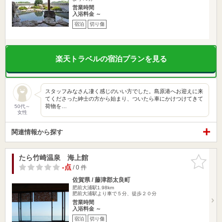
営業時間
入浴料金 ～
宿泊
切り傷
楽天トラベルの宿泊プランを見る
スタッフみなさん凄く感じのいい方でした。島原港へお迎えに来
てくださった紳士の方から始まり、ついたら車にかけつけてきて
荷物を…
50代～
女性
関連情報から探す
たら竹崎温泉 海上館
お気に入
りに追加
-点
/ 0 件
佐賀県 / 藤津郡太良町
肥前大浦駅1.98km
肥前大浦駅より車で５分、徒歩２０分
営業時間
入浴料金 ～
宿泊
切り傷