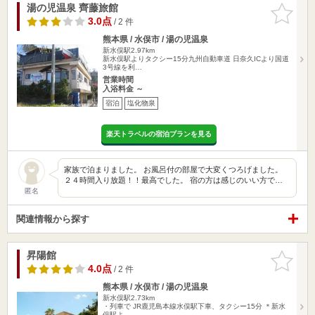
湯の児温泉 齊藤旅館
お気に入
りに追加
3.0点
/ 2 件
熊本県 / 水俣市 / 湯の児温泉
新水俣駅2.97km
新水俣駅よりタクシー15分九州自動車道 日奈久ICより国道
3号線を利…
営業時間
入浴料金 ～
宿泊
塩化物泉
楽天トラベルの宿泊プランを見る
家族で泊まりました。 お風呂付の部屋で大変くつろげました。
２４時間入り放題！！最高でした。 宿の方は感じのいい方で…
匿名
関連情報から探す
昇陽館
お気に入
りに追加
4.0点
/ 2 件
熊本県 / 水俣市 / 湯の児温泉
新水俣駅2.73km
・列車で JR鹿児島本線水俣駅下車、タクシー15分 ＊新水
俣駅よ…