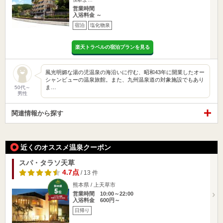
営業時間
入浴料金 ～
宿泊
塩化物泉
楽天トラベルの宿泊プランを見る
風光明媚な湯の児温泉の海沿いに佇む、昭和43年に開業したオー
シャンビューの温泉旅館。また、九州温泉道の対象施設でもあり
ま…
50代～
男性
関連情報から探す
近くのオススメ温泉クーポン
スパ・タラソ天草
4.7点
/ 13 件
熊本県 / 上天草市
営業時間 10:00～22:00
入浴料金 600円～
日帰り