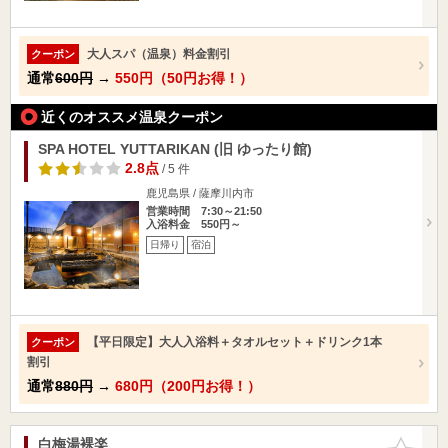
大人スパ（温泉）料金割引
クーポン
通常
600円
→
550円（50円お得！）
近くのオススメ温泉クーポン
SPA HOTEL YUTTARIKAN (旧 ゆったり館)
2.8点
/ 5 件
鹿児島県 / 薩摩川内市
営業時間 7:30～21:50
入浴料金 550円～
日帰り
宿泊
【平日限定】大人入浴料＋タオルセット＋ドリンク1本
クーポン
割引
通常
880円
→
680円（200円お得！）
白梅湯裸楽
お気に入