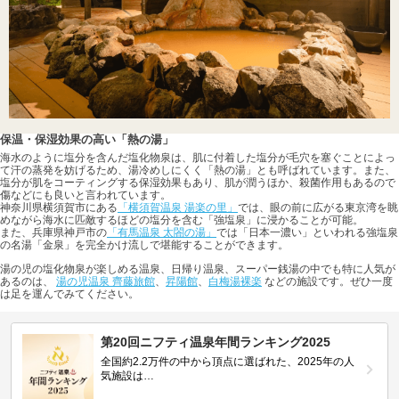
保温・保湿効果の高い「熱の湯」
海水のように塩分を含んだ塩化物泉は、肌に付着した塩分が毛穴を塞ぐことによっ
て汗の蒸発を妨げるため、湯冷めしにくく「熱の湯」とも呼ばれています。また、
塩分が肌をコーティングする保湿効果もあり、肌が潤うほか、殺菌作用もあるので
傷などにも良いと言われています。
神奈川県横須賀市にある
「横須賀温泉 湯楽の里」
では、眼の前に広がる東京湾を眺
めながら海水に匹敵するほどの塩分を含む「強塩泉」に浸かることが可能。
また、兵庫県神戸市の
「有馬温泉 太閤の湯」
では「日本一濃い」といわれる強塩泉
の名湯「金泉」を完全かけ流しで堪能することができます。
湯の児の塩化物泉が楽しめる温泉、日帰り温泉、スーパー銭湯の中でも特に人気が
あるのは、
湯の児温泉 齊藤旅館
、
昇陽館
、
白梅湯裸楽
などの施設です。ぜひ一度
は足を運んでみてください。
第20回ニフティ温泉年間ランキング2025
全国約2.2万件の中から頂点に選ばれた、2025年の人
気施設は…