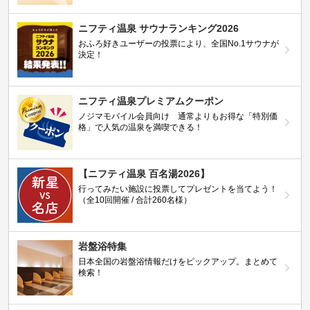
ニフティ温泉 サウナランキング2026
おふろ好きユーザーの投票により、全国No.1サウナが
決定！
ニフティ温泉プレミアムクーポン
ノジマモバイル会員向け 通常よりもお得な「特別価
格」で人気の温泉を満喫できる！
【ニフティ温泉 百名湯2026】
行ってみたい施設に投票してプレゼントを当てよう！
（全10回開催 / 合計260名様）
岩盤浴特集
日本全国の岩盤浴情報だけをピックアップ。まとめて
検索！