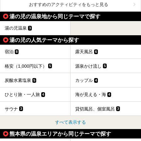
おすすめのアクティビティをもっと見る
湯の児の温泉地から同じテーマで探す
湯の児温泉
3
湯の児の人気テーマから探す
宿泊
露天風呂
8
6
格安（1,000円以下）
源泉かけ流し
5
5
炭酸水素塩泉
カップル
5
4
ひとり旅・一人旅
海が見える・海
4
4
サウナ
貸切風呂、個室風呂
3
3
すべて表示する
熊本県の温泉エリアから同じテーマで探す