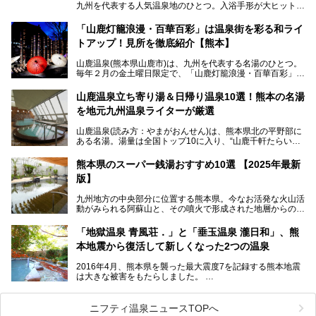
九州を代表する人気温泉地のひとつ。入浴手形が大ヒット
し、各宿の趣の異なる露天風呂をめぐることで知られていま
す。
「山鹿灯籠浪漫・百華百彩」は温泉街を彩る和ライ
トアップ！見所を徹底紹介【熊本】
中でも「耕きち(こうきち)の湯」は露天風呂を持たないもの
の、風情ある内湯を楽しめる日帰り温泉施設。自然災害によ
山鹿温泉(熊本県山鹿市)は、九州を代表する名湯のひとつ。
り一度廃業しましたが、2024年10月に営業再開。数多くの
毎年２月の金土曜日限定で、「山鹿灯籠浪漫・百華百彩」
温泉ファンに注目される名湯です。
（やまがとうろうろまん・ひゃっかひゃくさい）が開催され
ます。和傘や竹、ろうそくなどを用いて、和情緒たっぷりの
山鹿温泉立ち寄り湯＆日帰り温泉10選！熊本の名湯
ライトアップが無料で楽しめます。
を地元九州温泉ライターが厳選
今回は再開した耕きちの湯を訪問し、全浴室(男女別大浴
2025年は、2月7～8日・14～15日・21～22日・28～3月1
場・家族風呂)を徹底紹介します！
山鹿温泉(読み方：やまがおんせん)は、熊本県北の平野部に
日、の合計8日間開催。今回は地元九州在住の筆者が、その
ある名湯。湯量は全国トップ10に入り、“山鹿千軒たらいな
見所を徹底紹介。併せて、その他イベントや立ち寄り湯も併
し”と唄われる程。また、“乙女の柔肌”とも称される柔らかな
せてご紹介します。
泉質であり、お湯の良さにも定評があります。
熊本県のスーパー銭湯おすすめ10選 【2025年最新
版】
今回は地元九州の温泉ライターの私が実際に入浴した中か
ら、山鹿温泉の旅館やホテルの立ち寄り湯・日帰り入浴施
九州地方の中央部分に位置する熊本県。今なお活発な火山活
設・家族風呂の3パターンに分類し、合計10施設を厳選して
動がみられる阿蘇山と、その噴火で形成された地層からの湧
ご紹介。ぜひ、湯めぐりの参考にして下さいね！
水が多くあることから「火の国」「水の国」とも呼ばれま
す。
「地獄温泉 青風荘．」と「垂玉温泉 瀧日和」、熊
そんな熊本県は、県内の至るところから温泉が湧いている温
本地震から復活して新しくなった2つの温泉
泉県でもあります。山鹿温泉、玉名温泉、黒川温泉、人吉温
泉など有名な温泉地だけでなく、市街地にも天然温泉が湧き
2016年4月、熊本県を襲った最大震度7を記録する熊本地震
出すスーパー銭湯が豊富です。なかでも注目のスーパー銭湯
は大きな被害をもたらしました。
をピックアップしました。
阿蘇山麓の南阿蘇村の「地獄温泉 清風荘」、そして「清風
荘」から400mほど離れた「垂玉（たるたま）温泉 山口旅
ニフティ温泉ニュースTOPへ
館」の2軒は、この地震による土砂崩れなどのために、一時