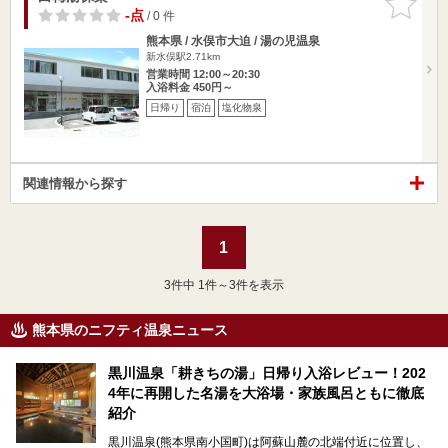
りに追加
-点
/ 0 件
熊本県 / 水俣市大迫 / 湯の児温泉
新水俣駅2.71km
営業時間 12:00～20:30
入浴料金 450円～
日帰り
宿泊
塩化物泉
関連情報から探す
1
3
件中 1件～3件を表示
熊本県のニフティ温泉ニュース
黒川温泉「耕きちの湯」日帰り入浴レビュー！202
4年に再開した名湯を大浴場・家族風呂ともに徹底
紹介
黒川温泉(熊本県南小国町)は阿蘇山麓の北端付近に位置し、