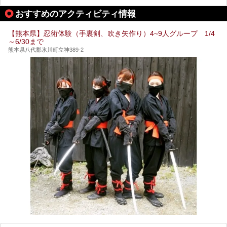
期は孤立状態に。もしかしたらこの時のニュースで、「地獄
おすすめのアクティビティ情報
温泉」と「垂玉温泉」の名前を知った人もいるかもしれませ
ん。
【熊本県】忍術体験（手裏剣、吹き矢作り）4~9人グループ 1/4
この2軒は今どうなっているのでしょうか。実は現在は「地
～6/30まで
獄温泉 青風荘．」「垂玉温泉 瀧日和」として営業を再開し
ています。2021年に現地を訪問してきましたのでレポート
熊本県八代郡氷川町立神389-2
します。