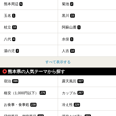
熊本周辺
菊池
5
2
玉名
黒川
1
15
杖立
阿蘇山麓
10
1
八代
水俣
4
1
湯の児
人吉
3
10
すべて表示する
熊本県の人気テーマから探す
宿泊
露天風呂
399
327
格安（1,000円以下）
カップル
276
267
お食事・食事処
冷え性
238
229