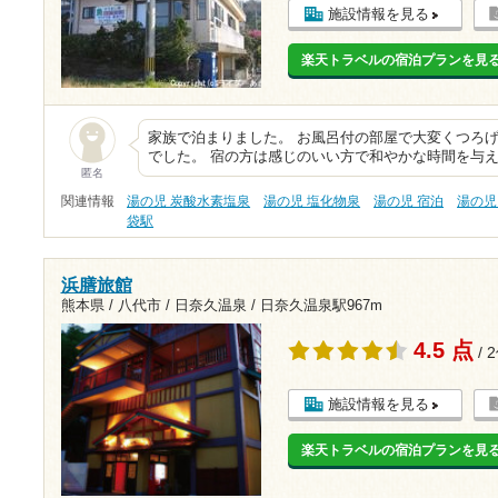
施設情報を見る
楽天トラベルの宿泊プランを見
家族で泊まりました。 お風呂付の部屋で大変くつろげ
でした。 宿の方は感じのいい方で和やかな時間を与え
匿名
関連情報
湯の児 炭酸水素塩泉
湯の児 塩化物泉
湯の児 宿泊
湯の児
袋駅
浜膳旅館
熊本県 / 八代市 / 日奈久温泉 /
日奈久温泉駅967m
4.5 点
/ 
施設情報を見る
楽天トラベルの宿泊プランを見