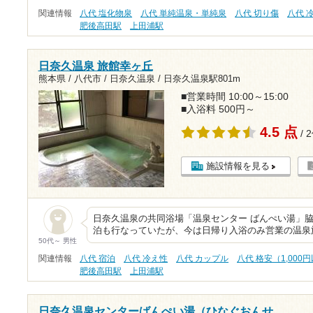
関連情報
八代 塩化物泉
八代 単純温泉・単純泉
八代 切り傷
八代 
肥後高田駅
上田浦駅
日奈久温泉 旅館幸ヶ丘
熊本県 / 八代市 / 日奈久温泉 /
日奈久温泉駅801m
■営業時間 10:00～15:00
■入浴料 500円～
4.5 点
/ 
施設情報を見る
日奈久温泉の共同浴場「温泉センター ばんぺい湯」
泊も行なっていたが、今は日帰り入浴のみ営業の温泉
50代～ 男性
関連情報
八代 宿泊
八代 冷え性
八代 カップル
八代 格安（1,000
肥後高田駅
上田浦駅
日奈久温泉センターばんぺい湯（ひなぐおんせ