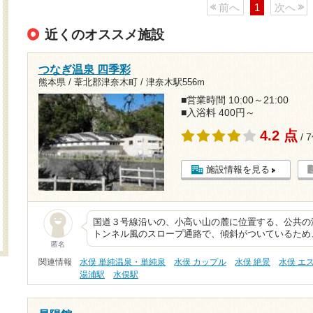
前へ
1
次へ
近くのオススメ施設
つなぎ温泉 四季彩
熊本県 / 葦北郡津奈木町 /
津奈木駅556m
■営業時間 10:00～21:00
■入浴料 400円～
4.2 点
/ 
施設情報を見る
国道３号線沿いの、小高い山の麓に位置する、公共の
トンネル風のスロープ通路で、傾斜がついているため
匿名
関連情報
水俣 単純温泉・単純泉
水俣 カップル
水俣 絶景
水俣 エ
湯浦駅
水俣駅