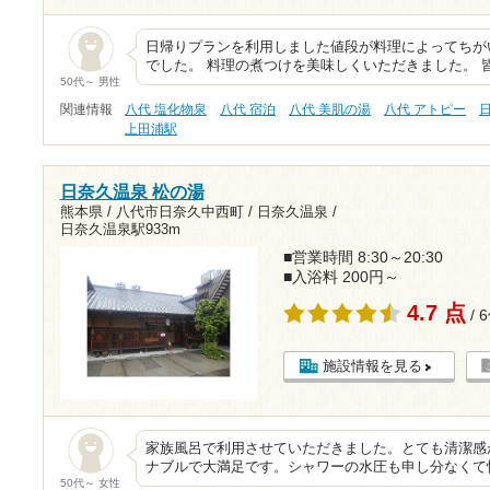
日帰りプランを利用しました値段が料理によってちが
でした。 料理の煮つけを美味しくいただきました。 
50代～ 男性
関連情報
八代 塩化物泉
八代 宿泊
八代 美肌の湯
八代 アトピー
上田浦駅
日奈久温泉 松の湯
熊本県 / 八代市日奈久中西町 / 日奈久温泉 /
日奈久温泉駅933m
■営業時間 8:30～20:30
■入浴料 200円～
4.7 点
/ 
施設情報を見る
家族風呂で利用させていただきました。とても清潔感があ
ナブルで大満足です。シャワーの水圧も申し分なくて
50代～ 女性