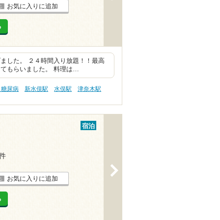
お気に入りに追加
る
ました。 ２４時間入り放題！！最高
てもらいました。 料理は…
 糖尿病
新水俣駅
水俣駅
津奈木駅
宿泊
2件
>
お気に入りに追加
る