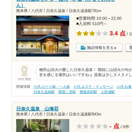
ん）
熊本県 / 八代市 / 日奈久温泉 /
日奈久温泉駅781m
■営業時間 10:00～22:00
■入浴料 510円～
3.4 点
/ 
施設情報を見る
種田山頭火の愛した日奈久温泉！ 階段に山頭火の句
史を感じる場所はいいですねぇ 温泉は少しヌメヌメし
20代 男性
関連情報
八代 ひとり旅・一人旅
八代 エステ・マッサージ
八代 お
日奈久温泉駅
肥後二見駅
肥後高田駅
上田浦駅
日奈久温泉 山海荘
熊本県 / 八代市 / 日奈久温泉 /
日奈久温泉駅843m
- 点
/ 0件