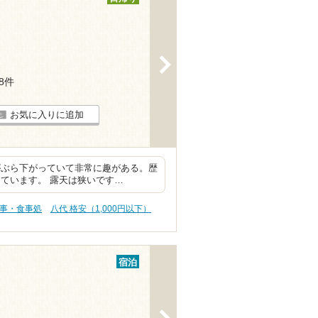
>
18件
お気に入りに追加
がぶら下がっていて非常に趣がある。歴
ています。 露天は狭いです…
食事・食事処
八代 格安（1,000円以下）
宿泊
>