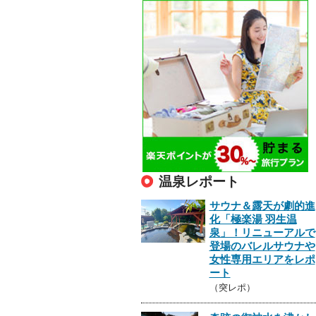
温泉レポート
サウナ＆露天が劇的進
化「極楽湯 羽生温
泉」！リニューアルで
登場のバレルサウナや
女性専用エリアをレポ
ート
（突レポ）