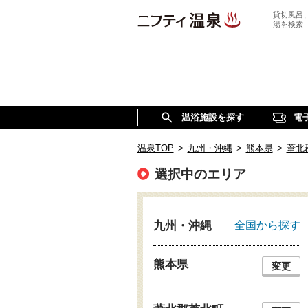
貸切風呂
湯を検索
温浴施設を探す
電
温泉TOP
>
九州・沖縄
>
熊本県
>
葦北
選択中のエリア
全国から探す
九州・沖縄
熊本県
変更