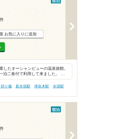
宿泊
2件
>
お気に入りに追加
る
開業したオーシャンビューの温泉旅館。
一泊二食付で利用して来ました。 …
 切り傷
新水俣駅
津奈木駅
水俣駅
宿泊
2件
>