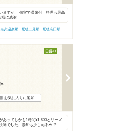
いますが、 個室で温泉付 料理も最高
皆様に感謝
日奈久温泉駅
肥後二見駅
肥後高田駅
日帰り
>
6件
お気に入りに追加
ってしかも1時間¥1,600とリーズ
快適でした。湯船も少しぬるめで…