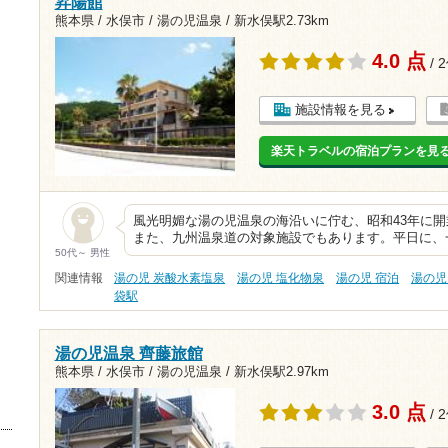
昇陽館
熊本県 / 水俣市 / 湯の児温泉 /
新水俣駅2.73km
4.0 点
/ 
施設情報を見る
楽天トラベルの宿泊プランを見
風光明媚な湯の児温泉の海沿いに佇む、昭和43年に
また、九州温泉道の対象施設でもあります。平日に、
50代～ 男性
関連情報
湯の児 炭酸水素塩泉
湯の児 塩化物泉
湯の児 宿泊
湯の児
袋駅
湯の児温泉 齊藤旅館
熊本県 / 水俣市 / 湯の児温泉 /
新水俣駅2.97km
3.0 点
/ 