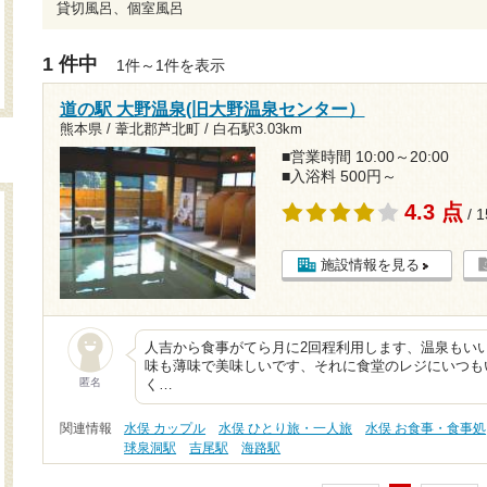
貸切風呂、個室風呂
1 件中
1件～1件を表示
道の駅 大野温泉(旧大野温泉センター）
熊本県 / 葦北郡芦北町 /
白石駅3.03km
■営業時間 10:00～20:00
■入浴料 500円～
4.3 点
/ 
施設情報を見る
人吉から食事がてら月に2回程利用します、温泉もい
味も薄味で美味しいです、それに食堂のレジにいつも
匿名
く…
関連情報
水俣 カップル
水俣 ひとり旅・一人旅
水俣 お食事・食事処
球泉洞駅
吉尾駅
海路駅