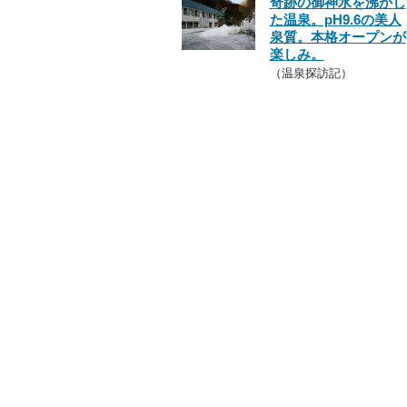
奇跡の御神水を沸かし
た温泉。pH9.6の美人
泉質。本格オープンが
楽しみ。
（温泉探訪記）