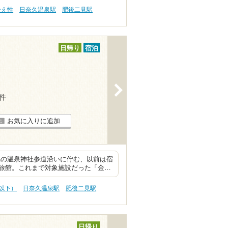
冷え性
日奈久温泉駅
肥後二見駅
日帰り
宿泊
>
2件
お気に入りに追加
脇の温泉神社参道沿いに佇む、以前は宿
旅館。これまで対象施設だった「金…
円以下）
日奈久温泉駅
肥後二見駅
日帰り