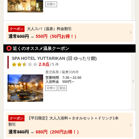
日帰り
大人スパ（温泉）料金割引
クーポン
通常
600円
→
550円（50円お得！）
近くのオススメ温泉クーポン
SPA HOTEL YUTTARIKAN (旧 ゆったり館)
2.8点
/ 5 件
鹿児島県 / 薩摩川内市
営業時間 7:30～21:50
入浴料金 550円～
日帰り
宿泊
【平日限定】大人入浴料＋タオルセット＋ドリンク1本
クーポン
割引
通常
880円
→
680円（200円お得！）