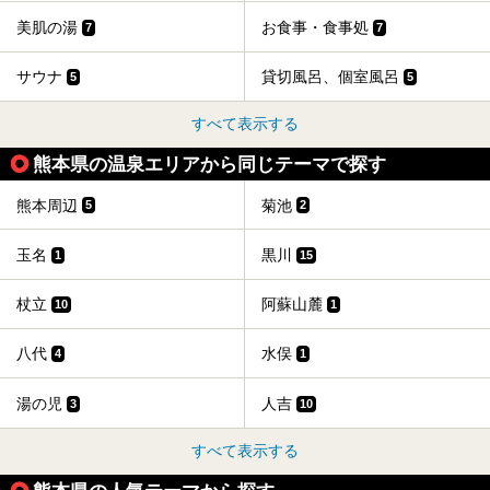
美肌の湯
お食事・食事処
7
7
サウナ
貸切風呂、個室風呂
5
5
すべて表示する
熊本県の温泉エリアから同じテーマで探す
熊本周辺
菊池
5
2
玉名
黒川
1
15
杖立
阿蘇山麓
10
1
八代
水俣
4
1
湯の児
人吉
3
10
すべて表示する