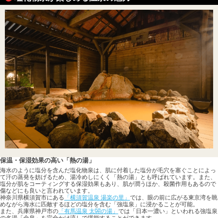
保温・保湿効果の高い「熱の湯」
海水のように塩分を含んだ塩化物泉は、肌に付着した塩分が毛穴を塞ぐことによっ
て汗の蒸発を妨げるため、湯冷めしにくく「熱の湯」とも呼ばれています。また、
塩分が肌をコーティングする保湿効果もあり、肌が潤うほか、殺菌作用もあるので
傷などにも良いと言われています。
神奈川県横須賀市にある
「横須賀温泉 湯楽の里」
では、眼の前に広がる東京湾を眺
めながら海水に匹敵するほどの塩分を含む「強塩泉」に浸かることが可能。
また、兵庫県神戸市の
「有馬温泉 太閤の湯」
では「日本一濃い」といわれる強塩泉
の名湯「金泉」を完全かけ流しで堪能することができます。