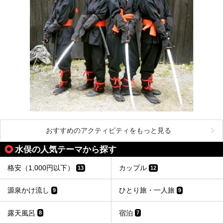
おすすめのアクティビティをもっと見る
水俣の人気テーマから探す
格安（1,000円以下）
カップル
13
12
源泉かけ流し
ひとり旅・一人旅
9
9
露天風呂
宿泊
8
7