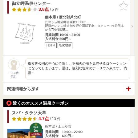
御立岬温泉センター
お気に入
りに追加
3.8点
/ 5 件
熊本県 / 葦北郡芦北町
たのうら御立岬公園駅1.38km
肥薩オレンジ鉄道御立岬公園駅下車、タクシーで4分熊本
から70分田浦I…
営業時間 10:00～21:00
入浴料金 500円～
日帰り
塩化物泉
御立岬公園の中心に位置し、不知火の海を見渡せるロケーション
となってしまいます。湯は、強烈な塩味のナトリウム泉です。 内
湯…
～10代
男性
関連情報から探す
近くのオススメ温泉クーポン
スパ・タラソ天草
4.7点
/ 13 件
熊本県 / 上天草市
営業時間 10:00～22:00
入浴料金 600円～