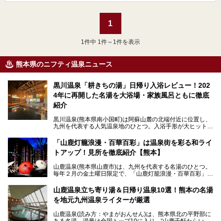
1
1
件中 1件～1件を表示
熊本県のニフティ温泉ニュース
黒川温泉「耕きちの湯」日帰り入浴レビュー！202
4年に再開した名湯を大浴場・家族風呂ともに徹底
紹介
黒川温泉(熊本県南小国町)は阿蘇山麓の北端付近に位置し、
九州を代表する人気温泉地のひとつ。入浴手形が大ヒット
し、各宿の趣の異なる露天風呂をめぐることで知られていま
す。
「山鹿灯籠浪漫・百華百彩」は温泉街を彩る和ライ
トアップ！見所を徹底紹介【熊本】
中でも「耕きち(こうきち)の湯」は露天風呂を持たないもの
の、風情ある内湯を楽しめる日帰り温泉施設。自然災害によ
山鹿温泉(熊本県山鹿市)は、九州を代表する名湯のひとつ。
り一度廃業しましたが、2024年10月に営業再開。数多くの
毎年２月の金土曜日限定で、「山鹿灯籠浪漫・百華百彩」
温泉ファンに注目される名湯です。
（やまがとうろうろまん・ひゃっかひゃくさい）が開催され
ます。和傘や竹、ろうそくなどを用いて、和情緒たっぷりの
山鹿温泉立ち寄り湯＆日帰り温泉10選！熊本の名湯
ライトアップが無料で楽しめます。
を地元九州温泉ライターが厳選
今回は再開した耕きちの湯を訪問し、全浴室(男女別大浴
2025年は、2月7～8日・14～15日・21～22日・28～3月1
場・家族風呂)を徹底紹介します！
山鹿温泉(読み方：やまがおんせん)は、熊本県北の平野部に
日、の合計8日間開催。今回は地元九州在住の筆者が、その
ある名湯。湯量は全国トップ10に入り、“山鹿千軒たらいな