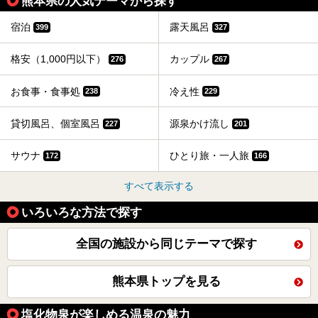
熊本県の人気テーマから探す
宿泊
露天風呂
399
327
格安（1,000円以下）
カップル
276
267
お食事・食事処
冷え性
238
229
貸切風呂、個室風呂
源泉かけ流し
227
201
サウナ
ひとり旅・一人旅
172
166
すべて表示する
いろいろな方法で探す
全国の施設から同じテーマで探す
熊本県トップを見る
塩化物泉が楽しめる温泉の魅力