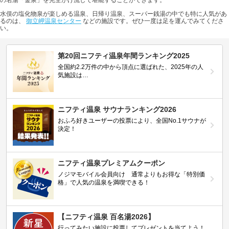
水俣の塩化物泉が楽しめる温泉、日帰り温泉、スーパー銭湯の中でも特に人気があ
るのは、
御立岬温泉センター
などの施設です。ぜひ一度は足を運んでみてくださ
い。
第20回ニフティ温泉年間ランキング2025
全国約2.2万件の中から頂点に選ばれた、2025年の人
気施設は…
ニフティ温泉 サウナランキング2026
おふろ好きユーザーの投票により、全国No.1サウナが
決定！
ニフティ温泉プレミアムクーポン
ノジマモバイル会員向け 通常よりもお得な「特別価
格」で人気の温泉を満喫できる！
【ニフティ温泉 百名湯2026】
行ってみたい施設に投票してプレゼントを当てよう！