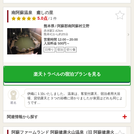
南阿蘇温泉 癒しの里
お気に入
りに追加
5.0点
/ 1 件
熊本県 / 阿蘇郡南阿蘇村立野
赤水駅2.42km
熊本ICから約35分
営業時間 12:00～20:00
入浴料金 500円～
日帰り
宿泊
切り傷
楽天トラベルの宿泊プランを見る
伊織に１泊いたしました。 温泉は、客室付露天、宿泊者用大浴
場、貸切露天と３つの浴槽に浸かりましたが泉質はどれも同じよ
うです…
匿名
関連情報から探す
阿蘇ファームランド 阿蘇健康火山温泉（旧 阿蘇健康火
お気に入