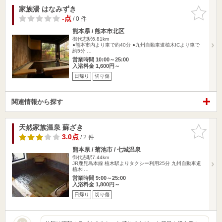
家族湯 はなみずき
お気に入
りに追加
-点
/ 0 件
熊本県 / 熊本市北区
御代志駅6.81km
●熊本市内より車で約40分 ●九州自動車道植木ICより車で
約5分 …
営業時間 10:00～25:00
入浴料金 1,600円～
日帰り
切り傷
関連情報から探す
天然家族温泉 蘇ざき
お気に入
りに追加
3.0点
/ 2 件
熊本県 / 菊池市 / 七城温泉
御代志駅7.44km
JR鹿児島本線 植木駅よりタクシー利用25分 九州自動車道
植木I…
営業時間 9:00～25:00
入浴料金 1,800円～
日帰り
切り傷