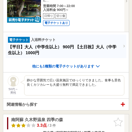
IC…
営業時間 7:00～22:00
入浴料金 900円～
日帰り
切り傷
電子チケットあり
入浴料チケット
電子チケット
【平日】大人（中学生以上）
900円
【土日祝】大人（中学
生以上）
1000円
他にも1種類の電子チケットがあります
静かな雰囲気で広い温泉施設でゆっくりできました。食事も景色
良くカツカレーも大盛り無料で満足できました。
50代～
男性
関連情報から探す
南阿蘇 久木野温泉 四季の森
お気に入
りに追加
3.3点
/ 3 件