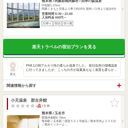
熊本県 / 阿蘇郡南阿蘇村 / 四季の森温泉
中松駅1.37km
阿蘇くまもと空港より車で約35分 新村バス停より徒歩6分
営業時間 6:30～21:00
入浴料金 600円～
日帰り
宿泊
切り傷
楽天トラベルの宿泊プランを見る
PH8.1の弱アルカリ性の柔らか温泉でした。 前日近所の瑠璃温泉
に行ってきましたが、こっちの方が塩素臭もなく泉質も柔らか…
匿名
関連情報から探す
小天温泉 那古井館
お気に入
りに追加
-点
/ 0 件
熊本県 / 玉名市
肥後伊倉駅6.78km
熊本駅／玉名駅／国道５０１号線沿／熊本市内より３５分
／菊水インターよ…