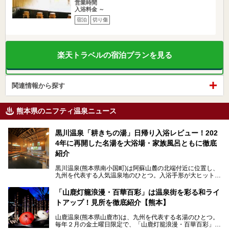
営業時間
入浴料金 ～
宿泊
切り傷
楽天トラベルの宿泊プランを見る
関連情報から探す
熊本県のニフティ温泉ニュース
黒川温泉「耕きちの湯」日帰り入浴レビュー！202
4年に再開した名湯を大浴場・家族風呂ともに徹底
紹介
黒川温泉(熊本県南小国町)は阿蘇山麓の北端付近に位置し、
九州を代表する人気温泉地のひとつ。入浴手形が大ヒット
し、各宿の趣の異なる露天風呂をめぐることで知られていま
す。
「山鹿灯籠浪漫・百華百彩」は温泉街を彩る和ライ
トアップ！見所を徹底紹介【熊本】
中でも「耕きち(こうきち)の湯」は露天風呂を持たないもの
の、風情ある内湯を楽しめる日帰り温泉施設。自然災害によ
山鹿温泉(熊本県山鹿市)は、九州を代表する名湯のひとつ。
り一度廃業しましたが、2024年10月に営業再開。数多くの
毎年２月の金土曜日限定で、「山鹿灯籠浪漫・百華百彩」
温泉ファンに注目される名湯です。