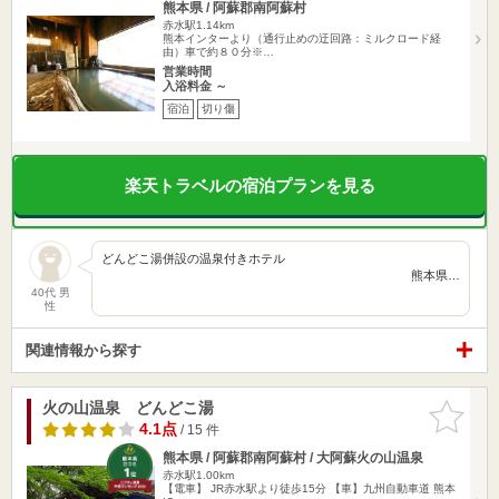
熊本県 / 阿蘇郡南阿蘇村
赤水駅1.14km
熊本インターより（通行止めの迂回路：ミルクロード経
由）車で約８０分※…
営業時間
入浴料金 ～
宿泊
切り傷
楽天トラベルの宿泊プランを見る
どんどこ湯併設の温泉付きホテル
熊本県…
40代 男
性
関連情報から探す
火の山温泉 どんどこ湯
お気に入
りに追加
4.1点
/ 15 件
熊本県 / 阿蘇郡南阿蘇村 / 大阿蘇火の山温泉
赤水駅1.00km
【電車】 JR赤水駅より徒歩15分 【車】九州自動車道 熊本