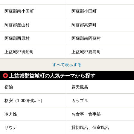
阿蘇郡南小国町
阿蘇郡小国町
阿蘇郡産山村
阿蘇郡高森町
阿蘇郡西原村
阿蘇郡南阿蘇村
上益城郡御船町
上益城郡嘉島町
すべて表示する
上益城郡益城町の人気テーマから探す
宿泊
露天風呂
格安（1,000円以下）
カップル
冷え性
お食事・食事処
サウナ
貸切風呂、個室風呂