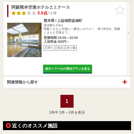
阿蘇熊本空港ホテルエミナース
お気に入
りに追加
3.0点
/ 1 件
熊本県 / 上益城郡益城町
原水駅5.47km
阿蘇くまもと空港に一番近いホテル！ 車で約3分。阿蘇
くまもと空港まで…
営業時間 10:00～22:00
入浴料金 600円～
日帰り
宿泊
切り傷
楽天トラベルの宿泊プランを見る
関連情報から探す
1
1
件中 1件～1件を表示
近くのオススメ施設