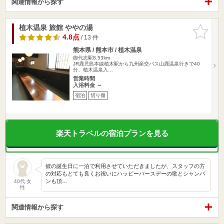
関連情報から探す
植木温泉 旅館 ややの湯
お気に入
りに追加
4.8点
/ 13 件
熊本県 / 熊本市 / 植木温泉
御代志駅8.53km
JR鹿児島本線植木駅から九州産交バス山鹿温泉行きで40
分、植木温泉入…
営業時間
入浴料金 ～
宿泊
切り傷
楽天トラベルの宿泊プランを見る
彼の誕生日に一泊で利用させていただきましたが、スタッフの方
の対応もとても良くお祝いにハッピーバースデーの歌とシャンパ
ンも頂…
40代 女
性
関連情報から探す