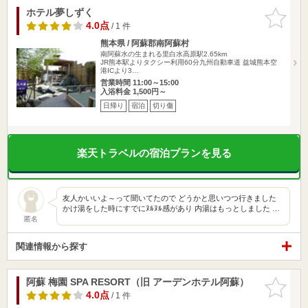
ホテル夢しずく
お気に入
りに追加
4.0点
/ 1 件
熊本県 / 阿蘇郡南阿蘇村
南阿蘇水の生まれる里白水高原駅2.65km
JR熊本駅よりタクシー利用60分九州自動車道 益城熊本空
港ICより3…
営業時間 11:00～15:00
入浴料金 1,500円～
日帰り
宿泊
切り傷
楽天トラベルの宿泊プランを見る
友人かいいよ～って聞いてたので どうかと思いつつ行きました
かけ湯をした時にすでにﾇﾙﾇﾙ感があり 内湯はもっとしました …
匿名
関連情報から探す
阿蘇 梅園 SPA RESORT（旧 アーデンホテル阿蘇）
お気に入
りに追加
4.0点
/ 1 件