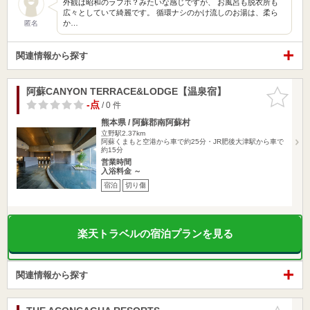
外観は昭和のラブホ？みたいな感じですが、 お風呂も脱衣所も
広々としていて綺麗です。 循環ナシのかけ流しのお湯は、柔ら
か…
匿名
関連情報から探す
阿蘇CANYON TERRACE&LODGE【温泉宿】
お気に入
りに追加
-点
/ 0 件
熊本県 / 阿蘇郡南阿蘇村
立野駅2.37km
阿蘇くまもと空港から車で約25分・JR肥後大津駅から車で
約15分
営業時間
入浴料金 ～
宿泊
切り傷
楽天トラベルの宿泊プランを見る
関連情報から探す