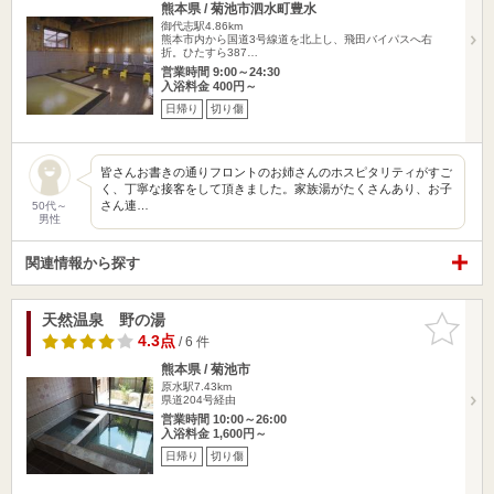
熊本県 / 菊池市泗水町豊水
御代志駅4.86km
熊本市内から国道3号線道を北上し、飛田バイパスへ右
折。ひたすら387…
営業時間 9:00～24:30
入浴料金 400円～
日帰り
切り傷
皆さんお書きの通りフロントのお姉さんのホスピタリティがすご
く、丁寧な接客をして頂きました。家族湯がたくさんあり、お子
さん連…
50代～
男性
関連情報から探す
天然温泉 野の湯
お気に入
りに追加
4.3点
/ 6 件
熊本県 / 菊池市
原水駅7.43km
県道204号経由
営業時間 10:00～26:00
入浴料金 1,600円～
日帰り
切り傷