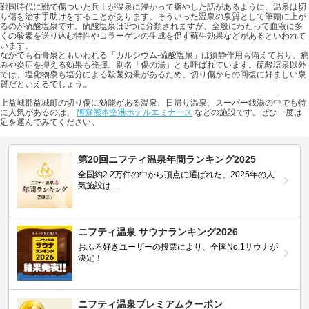
戦国時代に戦で傷ついた兵士が温泉に浸かって癒やした話があるように、温泉は切
り傷を治す手助けをすることがあります。そういった温泉の泉質として筆頭に上が
るのが硫酸塩泉です。硫酸塩泉は3つに分類されますが、全般にわたって血液に多
くの酸素を送り込む特性やコラーゲンの生成を促す蘇生効果などがあるといわれて
います。
なかでも石膏泉ともいわれる「カルシウム-硫酸塩泉」は鎮静作用も備えており、痛
みや炎症を抑える効果も発揮。別名「傷の湯」とも呼ばれています。硫酸塩泉以外
では、塩化物泉も塩分による殺菌効果があるため、切り傷からの回復に好ましい泉
質だといえるでしょう。
上益城郡益城町の切り傷に効能がある温泉、日帰り温泉、スーパー銭湯の中でも特
に人気があるのは、
阿蘇熊本空港ホテルエミナース
などの施設です。ぜひ一度は
足を運んでみてください。
第20回ニフティ温泉年間ランキング2025
全国約2.2万件の中から頂点に選ばれた、2025年の人
気施設は…
ニフティ温泉 サウナランキング2026
おふろ好きユーザーの投票により、全国No.1サウナが
決定！
ニフティ温泉プレミアムクーポン