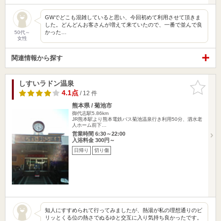
GWでどこも混雑していると思い、今回初めて利用させて頂きま
した。どんどんお客さんが増えて来ていたので、一番で並んで良
かった…
50代～
女性
関連情報から探す
しすいラドン温泉
お気に入
りに追加
4.1点
/ 12 件
熊本県 / 菊池市
御代志駅5.86km
JR熊本駅より熊本電鉄バス菊池温泉行き利用50分、泗水老
人ホーム前下…
営業時間 6:30～22:00
入浴料金 300円～
日帰り
切り傷
知人にすすめられて行ってみましたが、熱湯が私の理想通りのビ
リッとくる位の熱さでぬるゆと交互に入り気持ち良かったです。