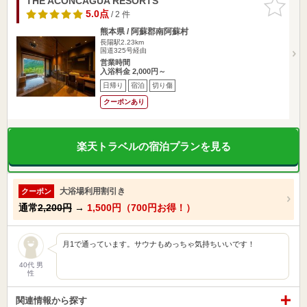
THE ACONCAGUA RESORTS
お気に入
りに追加
5.0点
/ 2 件
熊本県 / 阿蘇郡南阿蘇村
長陽駅2.23km
国道325号経由
営業時間
入浴料金 2,000円～
日帰り
宿泊
切り傷
クーポンあり
楽天トラベルの宿泊プランを見る
大浴場利用割引き
クーポン
通常
2,200円
→
1,500円（700円お得！）
月1で通っています。サウナもめっちゃ気持ちいいです！
40代 男
性
関連情報から探す