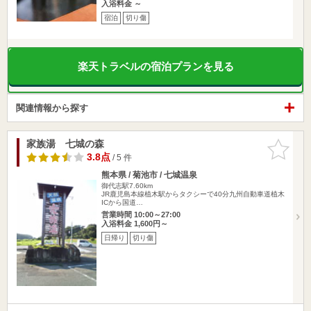
入浴料金 ～
宿泊
切り傷
楽天トラベルの宿泊プランを見る
関連情報から探す
家族湯 七城の森
お気に入
りに追加
3.8点
/ 5 件
熊本県 / 菊池市 / 七城温泉
御代志駅7.60km
JR鹿児島本線植木駅からタクシーで40分九州自動車道植木
ICから国道…
営業時間 10:00～27:00
入浴料金 1,600円～
日帰り
切り傷