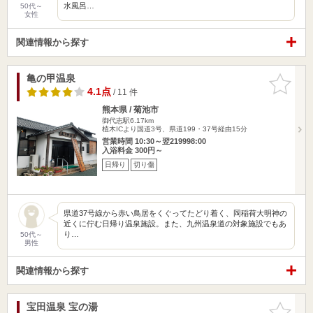
水風呂…
50代～
女性
関連情報から探す
亀の甲温泉
お気に入
りに追加
4.1点
/ 11 件
熊本県 / 菊池市
御代志駅6.17km
植木ICより国道3号、県道199・37号経由15分
営業時間 10:30～翌219998:00
入浴料金 300円～
日帰り
切り傷
県道37号線から赤い鳥居をくぐってたどり着く、岡稲荷大明神の
近くに佇む日帰り温泉施設。また、九州温泉道の対象施設でもあ
り…
50代～
男性
関連情報から探す
宝田温泉 宝の湯
お気に入