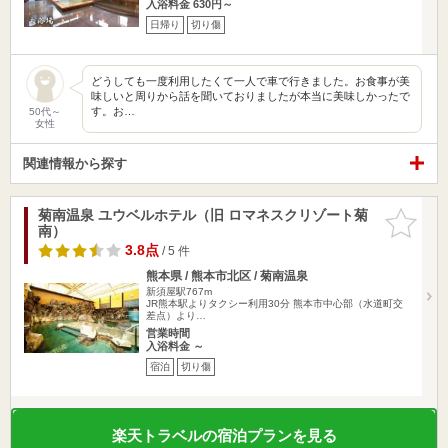
入浴料金 630円～
日帰り
切り傷
どうしても一度利用したくて一人で車で行きました。お食事が美
味しいと周りから話を聞いておりましたが本当に美味しかったで
す。お…
50代～
女性
関連情報から探す
菊南温泉 ユウベルホテル（旧 ロマネスクリゾート菊
お気に入
南）
りに追加
3.8点
/ 5 件
熊本県 / 熊本市北区 / 菊南温泉
新須屋駅767m
JR熊本駅よりタクシー利用30分 熊本市中心部（水道町交
差点）より…
営業時間
入浴料金 ～
宿泊
切り傷
楽天トラベルの宿泊プランを見る