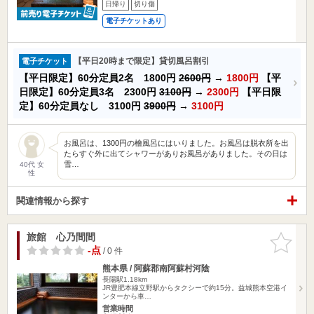
日帰り
切り傷
電子チケットあり
【平日20時まで限定】貸切風呂割引
電子チケット
【平日限定】60分定員2名 1800円
2600円
→
1800円
【平
日限定】60分定員3名 2300円
3100円
→
2300円
【平日限
定】60分定員なし 3100円
3900円
→
3100円
お風呂は、1300円の檜風呂にはいりました。お風呂は脱衣所を出
たらすぐ外に出てシャワーがありお風呂がありました。その日は
雪…
40代 女
性
関連情報から探す
旅館 心乃間間
お気に入
りに追加
-点
/ 0 件
熊本県 / 阿蘇郡南阿蘇村河陰
長陽駅1.18km
JR豊肥本線立野駅からタクシーで約15分。益城熊本空港イ
ンターから車…
営業時間