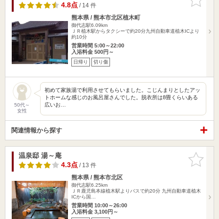
りに追加
4.8点
/ 14 件
熊本県 / 熊本市北区植木町
御代志駅6.09km
ＪＲ植木駅からタクシーで約20分九州自動車道植木ICより
約10分
営業時間 5:00～22:00
入浴料金 500円～
日帰り
切り傷
初めて家族湯で利用させてもらいました。こじんまりとしたアッ
トホームな感じのお風呂屋さんでした。脱衣所は8畳くらいある
広いお…
50代～
女性
関連情報から探す
温泉邸 湯～庵
お気に入
りに追加
4.3点
/ 13 件
熊本県 / 熊本市北区
御代志駅6.25km
ＪＲ鹿児島本線植木駅よりバスで約20分 九州自動車道植木
ICから国…
営業時間 10:00～26:00
入浴料金 3,100円～