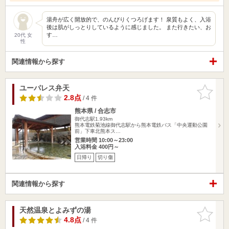
湯舟が広く開放的で、のんびりくつろげます！ 泉質もよく、入浴
後は肌がしっとりしているように感じました。 また行きたい、お
す…
20代 女
性
関連情報から探す
ユーパレス弁天
お気に入
りに追加
2.8点
/ 4 件
熊本県 / 合志市
御代志駅1.93km
熊本電鉄菊池線御代志駅から熊本電鉄バス「中央運動公園
前」下車北熊本ス…
営業時間 10:00～23:00
入浴料金 400円～
日帰り
切り傷
関連情報から探す
天然温泉とよみずの湯
お気に入
りに追加
4.8点
/ 4 件