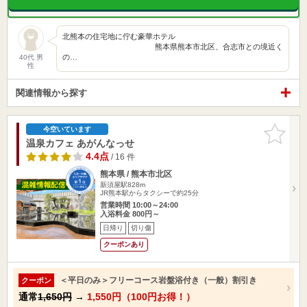
北熊本の住宅地に佇む豪華ホテル
熊本県熊本市北区、合志市との境近く
の…
40代 男
性
関連情報から探す
お気に入
今空いています
りに追加
温泉カフェ あがんなっせ
4.4点
/ 16 件
熊本県 / 熊本市北区
新須屋駅828m
JR熊本駅からタクシーで約25分
営業時間 10:00～24:00
入浴料金 800円～
日帰り
切り傷
クーポンあり
＜平日のみ＞フリーコース岩盤浴付き（一般）割引き
クーポン
通常
1,650円
→
1,550円（100円お得！）