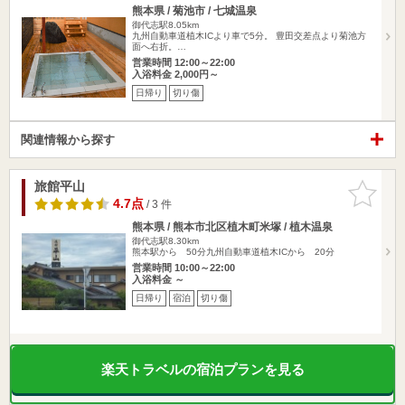
熊本県 / 菊池市 / 七城温泉
御代志駅8.05km
九州自動車道植木ICより車で5分。 豊田交差点より菊池方
面へ右折。…
営業時間 12:00～22:00
入浴料金 2,000円～
日帰り
切り傷
関連情報から探す
旅館平山
お気に入
りに追加
4.7点
/ 3 件
熊本県 / 熊本市北区植木町米塚 / 植木温泉
御代志駅8.30km
熊本駅から 50分九州自動車道植木ICから 20分
営業時間 10:00～22:00
入浴料金 ～
日帰り
宿泊
切り傷
楽天トラベルの宿泊プランを見る