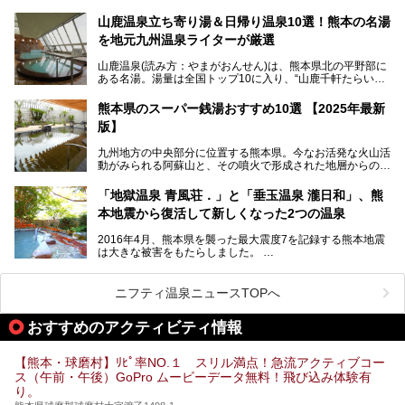
（やまがとうろうろまん・ひゃっかひゃくさい）が開催され
ます。和傘や竹、ろうそくなどを用いて、和情緒たっぷりの
山鹿温泉立ち寄り湯＆日帰り温泉10選！熊本の名湯
ライトアップが無料で楽しめます。
を地元九州温泉ライターが厳選
今回は再開した耕きちの湯を訪問し、全浴室(男女別大浴
2025年は、2月7～8日・14～15日・21～22日・28～3月1
場・家族風呂)を徹底紹介します！
山鹿温泉(読み方：やまがおんせん)は、熊本県北の平野部に
日、の合計8日間開催。今回は地元九州在住の筆者が、その
ある名湯。湯量は全国トップ10に入り、“山鹿千軒たらいな
見所を徹底紹介。併せて、その他イベントや立ち寄り湯も併
し”と唄われる程。また、“乙女の柔肌”とも称される柔らかな
せてご紹介します。
泉質であり、お湯の良さにも定評があります。
熊本県のスーパー銭湯おすすめ10選 【2025年最新
版】
今回は地元九州の温泉ライターの私が実際に入浴した中か
ら、山鹿温泉の旅館やホテルの立ち寄り湯・日帰り入浴施
九州地方の中央部分に位置する熊本県。今なお活発な火山活
設・家族風呂の3パターンに分類し、合計10施設を厳選して
動がみられる阿蘇山と、その噴火で形成された地層からの湧
ご紹介。ぜひ、湯めぐりの参考にして下さいね！
水が多くあることから「火の国」「水の国」とも呼ばれま
す。
「地獄温泉 青風荘．」と「垂玉温泉 瀧日和」、熊
そんな熊本県は、県内の至るところから温泉が湧いている温
本地震から復活して新しくなった2つの温泉
泉県でもあります。山鹿温泉、玉名温泉、黒川温泉、人吉温
泉など有名な温泉地だけでなく、市街地にも天然温泉が湧き
2016年4月、熊本県を襲った最大震度7を記録する熊本地震
出すスーパー銭湯が豊富です。なかでも注目のスーパー銭湯
は大きな被害をもたらしました。
をピックアップしました。
阿蘇山麓の南阿蘇村の「地獄温泉 清風荘」、そして「清風
荘」から400mほど離れた「垂玉（たるたま）温泉 山口旅
ニフティ温泉ニュースTOPへ
館」の2軒は、この地震による土砂崩れなどのために、一時
期は孤立状態に。もしかしたらこの時のニュースで、「地獄
おすすめのアクティビティ情報
温泉」と「垂玉温泉」の名前を知った人もいるかもしれませ
ん。
【熊本・球磨村】ﾘﾋﾟ率NO.１ スリル満点！急流アクティブコー
この2軒は今どうなっているのでしょうか。実は現在は「地
ス（午前・午後）GoPro ムービーデータ無料！飛び込み体験有
獄温泉 青風荘．」「垂玉温泉 瀧日和」として営業を再開し
り。
ています。2021年に現地を訪問してきましたのでレポート
します。