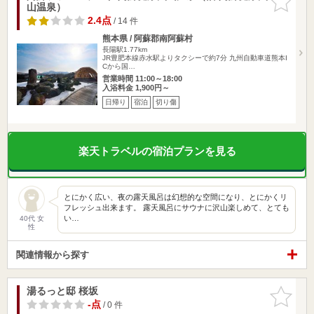
山温泉）
りに追加
2.4点
/ 14 件
熊本県 / 阿蘇郡南阿蘇村
長陽駅1.77km
JR豊肥本線赤水駅よりタクシーで約7分 九州自動車道熊本I
Cから国…
営業時間 11:00～18:00
入浴料金 1,900円～
日帰り
宿泊
切り傷
楽天トラベルの宿泊プランを見る
とにかく広い、夜の露天風呂は幻想的な空間になり、とにかくリ
フレッシュ出来ます。 露天風呂にサウナに沢山楽しめて、とても
い…
40代 女
性
関連情報から探す
湯るっと邸 桜坂
お気に入
りに追加
-点
/ 0 件