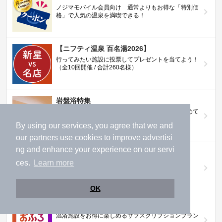
ノジマモバイル会員向け 通常よりもお得な「特別価
格」で人気の温泉を満喫できる！
【ニフティ温泉 百名湯2026】
行ってみたい施設に投票してプレゼントを当てよう！
（全10回開催 / 合計260名様）
岩盤浴特集
日本全国の岩盤浴情報だけをピックアップ。まとめて
検索！
By using our services, you agree that we and
our
partners
use cookies to improve advertisi
ng and enhance your experience on our servi
ニフティ温泉ニュース
ces.
Learn more
温泉にもっと行きたくなる！お得な情報を掲載中
OK
ニフティ温泉 おふろパス
温浴施設をお得に楽しめるサブスクリプションプラン