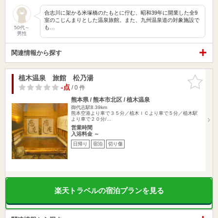
合志川に架かる米塚橋のたもとに佇む、昭和39年に開業した全9
室のこじんまりとした温泉旅館。また、九州温泉道の対象施設で
も…
50代～
男性
関連情報から探す
植木温泉 旅館 松乃湯
お気に入
りに追加
-点
/ 0 件
熊本県 / 熊本市北区 / 植木温泉
御代志駅8.39km
熊本空港より車で３５分／植木ＩＣより車で５分／植木駅
より車で２０分/…
営業時間
入浴料金 ～
日帰り
宿泊
切り傷
楽天トラベルの宿泊プランを見る