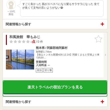
すごく良かった 肌がスベスベになり髪もサラサラになった 全て
が良くて文句の言いようがない😭
～10代
男性
関連情報から探す
和風旅館 華もみじ
お気に入
りに追加
-点
/ 0 件
熊本県 / 阿蘇郡南阿蘇村
加勢駅1.74km
【俵山トンネル開通H28.12.24】阿蘇くまもと空港より車
で約30…
営業時間
入浴料金 ～
宿泊
切り傷
楽天トラベルの宿泊プランを見る
関連情報から探す