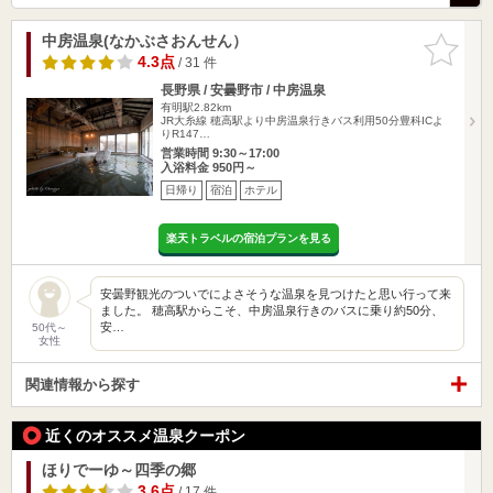
中房温泉(なかぶさおんせん）
お気に入
りに追加
4.3点
/ 31 件
長野県 / 安曇野市 / 中房温泉
有明駅2.82km
JR大糸線 穂高駅より中房温泉行きバス利用50分豊科ICよ
りR147…
営業時間 9:30～17:00
入浴料金 950円～
日帰り
宿泊
ホテル
楽天トラベルの宿泊プランを見る
安曇野観光のついでによさそうな温泉を見つけたと思い行って来
ました。 穂高駅からこそ、中房温泉行きのバスに乗り約50分、
安…
50代～
女性
関連情報から探す
近くのオススメ温泉クーポン
ほりでーゆ～四季の郷
3.6点
/ 17 件