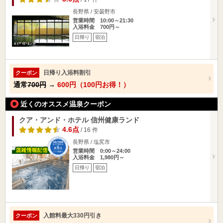
長野県 / 安曇野市
営業時間 10:00～21:30
入浴料金 700円～
日帰り
宿泊
日帰り入浴料割引
クーポン
通常
700円
→
600円（100円お得！）
近くのオススメ温泉クーポン
クア・アンド・ホテル 信州健康ランド
4.6点
/ 16 件
長野県 / 塩尻市
営業時間 0:00～24:00
入浴料金 1,980円～
日帰り
宿泊
入館料最大330円引き
クーポン