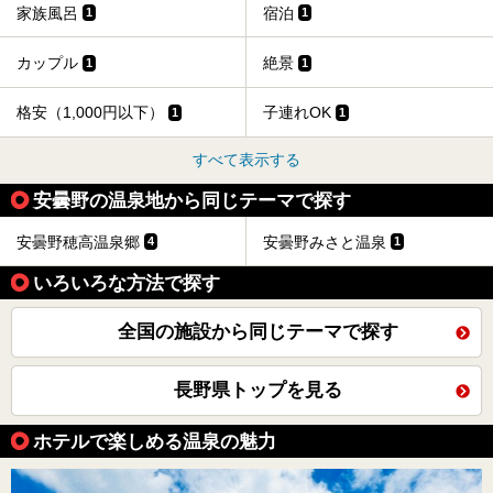
家族風呂
宿泊
1
1
カップル
絶景
1
1
格安（1,000円以下）
子連れOK
1
1
すべて表示する
安曇野の温泉地から同じテーマで探す
安曇野穂高温泉郷
安曇野みさと温泉
4
1
いろいろな方法で探す
全国の施設から同じテーマで探す
長野県トップを見る
ホテルで楽しめる温泉の魅力