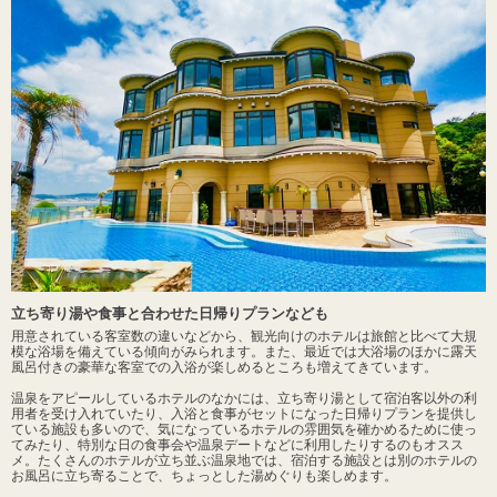
立ち寄り湯や食事と合わせた日帰りプランなども
用意されている客室数の違いなどから、観光向けのホテルは旅館と比べて大規
模な浴場を備えている傾向がみられます。また、最近では大浴場のほかに露天
風呂付きの豪華な客室での入浴が楽しめるところも増えてきています。
温泉をアピールしているホテルのなかには、立ち寄り湯として宿泊客以外の利
用者を受け入れていたり、入浴と食事がセットになった日帰りプランを提供し
ている施設も多いので、気になっているホテルの雰囲気を確かめるために使っ
てみたり、特別な日の食事会や温泉デートなどに利用したりするのもオスス
メ。たくさんのホテルが立ち並ぶ温泉地では、宿泊する施設とは別のホテルの
お風呂に立ち寄ることで、ちょっとした湯めぐりも楽しめます。