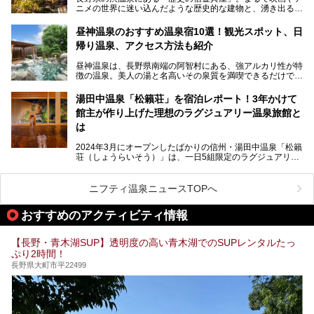
ニメの世界に迷い込んだような歴史的な建物と、湧き出る温
泉の恵みが魅力のお宿です。せっかく泊まるなら、その魅力
を隅々まで楽しみたいですよね。この記事では、金具屋での
昼神温泉のおすすめ温泉宿10選！観光スポット、日
滞在を最高の思い出にするための「楽しみ方」を徹底的にご
帰り温泉、アクセス方法も紹介
紹介します！
昼神温泉は、長野県南端の阿智村にある、強アルカリ性が特
徴の温泉。美人の湯と名高いその泉質を満喫できるだけでな
く、日本一の星空鑑賞ができる注目の温泉地です。
昼神温泉では、朝市などの観光スポットや、信州名物のおや
湯田中温泉「松籟荘」を宿泊レポート！3年かけて
きを楽しめるグルメスポットなど、観光を楽しむにはぴった
館主が作り上げた理想のラグジュアリー温泉旅館と
りの場所が豊富にあります。
この記事では、昼神温泉での滞在を充実させる宿泊施設や日
は
帰り温泉、見どころ満載の観光・グルメスポットに加え、ア
クセス方法も順に紹介します。
2024年3月にオープンしたばかりの信州・湯田中温泉「松籟
荘（しょうらいそう）」は、一日5組限定のラグジュアリー
温泉旅館。全室が源泉掛け流しの露天風呂、庭園付きで、プ
ライベートに楽しめる非日常感が味わえます。また宿泊者は
道向かいの「よろづや」の大浴場「桃山風呂」や共同浴場の
ニフティ温泉ニュースTOPへ
「湯田中大湯」も利用ができます。
おすすめのアクティビティ情報
極上のお湯に浸り上質なお料理に舌鼓、特別な日に泊まりた
い湯田中温泉「松籟荘」を、実際に宿泊した目線で紹介しま
す。
【長野・青木湖SUP】透明度の高い青木湖でのSUPレンタルたっ
ぷり2時間！
長野県大町市平22499