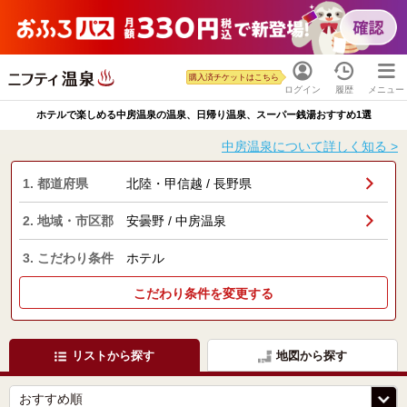
購入済チケットはこちら
ログイン
履歴
メニュー
ホテルで楽しめる中房温泉の温泉、日帰り温泉、スーパー銭湯おすすめ1選
中房温泉について詳しく知る >
1. 都道府県
北陸・甲信越 / 長野県
2. 地域・市区郡
安曇野 / 中房温泉
3. こだわり条件
ホテル
こだわり条件を変更する
リストから探す
地図から探す