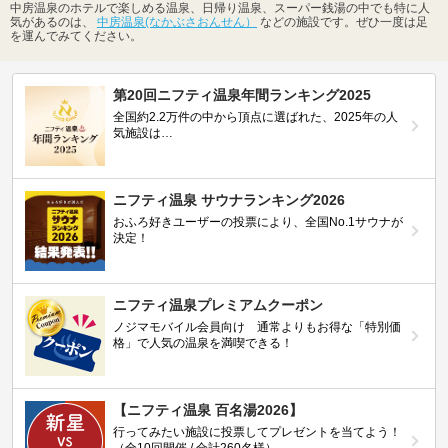
中房温泉のホテルで楽しめる温泉、日帰り温泉、スーパー銭湯の中でも特に人
気があるのは、
中房温泉(なかぶさおんせん）
などの施設です。ぜひ一度は足
を運んでみてください。
第20回ニフティ温泉年間ランキング2025
全国約2.2万件の中から頂点に選ばれた、2025年の人
気施設は…
ニフティ温泉 サウナランキング2026
おふろ好きユーザーの投票により、全国No.1サウナが
決定！
ニフティ温泉プレミアムクーポン
ノジマモバイル会員向け 通常よりもお得な「特別価
格」で人気の温泉を満喫できる！
【ニフティ温泉 百名湯2026】
行ってみたい施設に投票してプレゼントを当てよう！
（全10回開催 / 合計260名様）