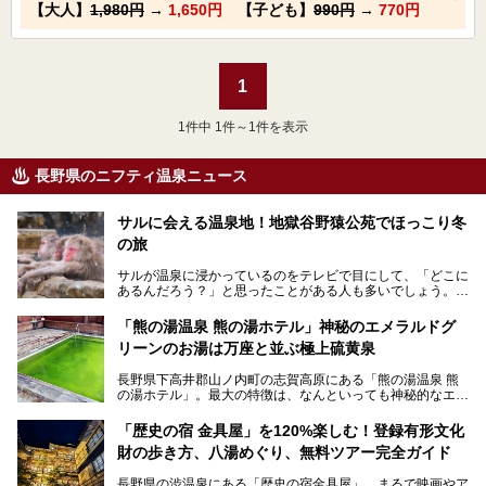
【大人】
1,980円
→
1,650円
【子ども】
990円
→
770円
1
1
件中 1件～1件を表示
長野県のニフティ温泉ニュース
サルに会える温泉地！地獄谷野猿公苑でほっこり冬
の旅
サルが温泉に浸かっているのをテレビで目にして、「どこに
あるんだろう？」と思ったことがある人も多いでしょう。
この微笑ましい光景は、長野県にある「地獄谷野猿公苑」で
「熊の湯温泉 熊の湯ホテル」神秘のエメラルドグ
見られるもので、野生のサルが雪景色の中で温泉に浸かる姿
リーンのお湯は万座と並ぶ極上硫黄泉
を間近で観察できます。
長野県下高井郡山ノ内町の志賀高原にある「熊の湯温泉 熊
本記事では、地獄谷野猿公苑の魅力や見どころ、サルと温泉
の湯ホテル」。最大の特徴は、なんといっても神秘的なエメ
との関係性、地獄谷周辺の観光スポットについて紹介しま
ラルドグリーンのお湯。この美しいお湯に魅了され、何度も
す。サルを観察した後にほっこりと浸かれる温泉も紹介する
リピートするファンも多い温泉です。冬はスキーと一緒に楽
ので、野生のサルを観察する貴重な自然体験と温泉をあわせ
「歴史の宿 金具屋」を120%楽しむ！登録有形文化
しみたい極上の温泉を紹介します。
て楽しみたい人は、ぜひ参考にしてください。
財の歩き方、八湯めぐり、無料ツアー完全ガイド
長野県の渋温泉にある「歴史の宿金具屋」。まるで映画やア