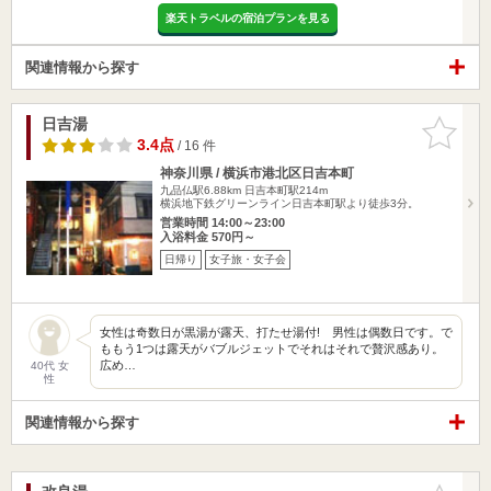
楽天トラベルの宿泊プランを見る
関連情報から探す
日吉湯
お気に入
りに追加
3.4点
/ 16 件
神奈川県 / 横浜市港北区日吉本町
九品仏駅6.88km
日吉本町駅214m
横浜地下鉄グリーンライン日吉本町駅より徒歩3分。
営業時間 14:00～23:00
入浴料金 570円～
日帰り
女子旅・女子会
女性は奇数日が黒湯が露天、打たせ湯付! 男性は偶数日です。で
ももう1つは露天がバブルジェットでそれはそれで贅沢感あり。
広め…
40代 女
性
関連情報から探す