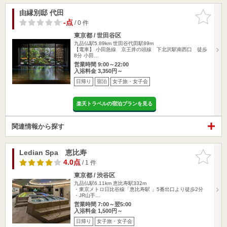
由縁別邸 代田
お気に入
りに追加
-点
/ 0 件
東京都 / 世田谷区
九品仏駅5.89km
世田谷代田駅89m
【電車】 小田急線 京王井の頭線 下北沢駅南西口 徒歩
8分 小田…
営業時間 9:00～22:00
入浴料金 3,350円～
日帰り
宿泊
女子旅・女子会
楽天トラベルの宿泊プランを見る
関連情報から探す
Ledian Spa 恵比寿
お気に入
りに追加
4.0点
/ 1 件
東京都 / 渋谷区
九品仏駅6.11km
恵比寿駅332m
・東京メトロ日比谷線「恵比寿駅 」5番出口より徒歩2分
・JR山手…
営業時間 7:00～翌5:00
入浴料金 1,500円～
日帰り
女子旅・女子会