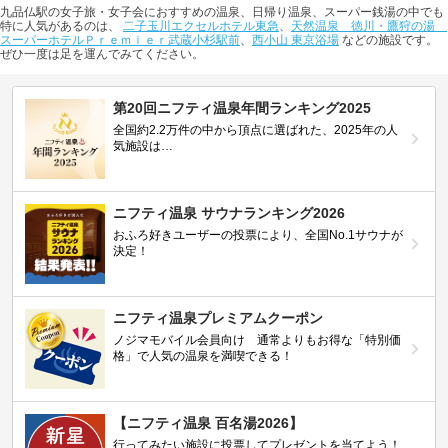
九品仏駅の女子旅・女子会におすすめの温泉、日帰り温泉、スーパー銭湯の中でも
特に人気があるのは、
二子玉川エクセルホテル東急
、
天然温泉 徳川・鷹狩の湯
スーパーホテルＰｒｅｍｉｅｒ武蔵小杉駅前
、
西小山 東京浴場
などの施設です。
ぜひ一度は足を運んでみてください。
第20回ニフティ温泉年間ランキング2025
全国約2.2万件の中から頂点に選ばれた、2025年の人
気施設は…
ニフティ温泉 サウナランキング2026
おふろ好きユーザーの投票により、全国No.1サウナが
決定！
ニフティ温泉プレミアムクーポン
ノジマモバイル会員向け 通常よりもお得な「特別価
格」で人気の温泉を満喫できる！
【ニフティ温泉 百名湯2026】
行ってみたい施設に投票してプレゼントを当てよう！