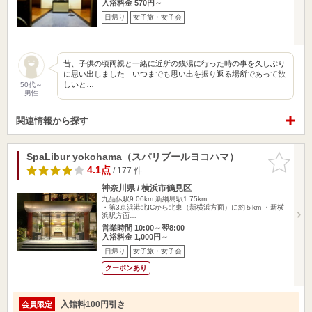
入浴料金 570円～
日帰り
女子旅・女子会
昔、子供の頃両親と一緒に近所の銭湯に行った時の事を久しぶり
に思い出しました いつまでも思い出を振り返る場所であって欲
しいと…
50代～
男性
関連情報から探す
SpaLibur yokohama（スパリブールヨコハマ）
お気に入
りに追加
4.1点
/ 177 件
神奈川県 / 横浜市鶴見区
九品仏駅9.06km
新綱島駅1.75km
・第3京浜港北ICから北東（新横浜方面）に約５km ・新横
浜駅方面…
営業時間 10:00～翌8:00
入浴料金 1,000円～
日帰り
女子旅・女子会
クーポンあり
入館料100円引き
会員限定