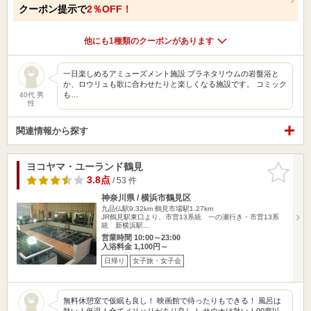
クーポン提示で
2％OFF！
他にも1種類のクーポンがあります
一日楽しめるアミューズメント施設 プラネタリウムの岩盤浴と
か、ロウリュも歌に合わせたりと楽しくなる施設です。 コミック
も…
40代 男
性
関連情報から探す
ヨコヤマ・ユーランド鶴見
お気に入
りに追加
3.8点
/ 53 件
神奈川県 / 横浜市鶴見区
九品仏駅9.32km
鶴見市場駅1.27km
JR鶴見駅東口より、市営13系統 一の瀬行き・市営13系
統 新横浜駅…
営業時間 10:00～23:00
入浴料金 1,100円～
日帰り
女子旅・女子会
無料休憩室で仮眠も良し！ 映画館で待ったりもできる！ 風呂は
熱い！低温！全てメリハリがあり良し！ サウナは熱い！90度以