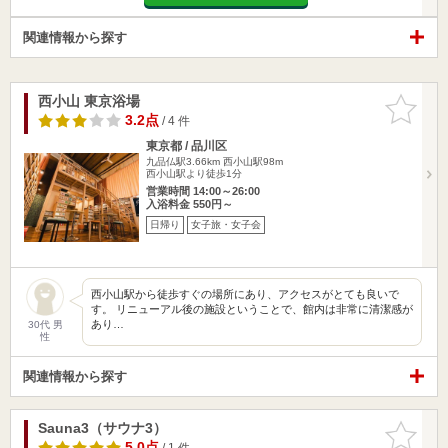
関連情報から探す
西小山 東京浴場
お気に入
りに追加
3.2点
/ 4 件
東京都 / 品川区
九品仏駅3.66km
西小山駅98m
西小山駅より徒歩1分
営業時間 14:00～26:00
入浴料金 550円～
日帰り
女子旅・女子会
西小山駅から徒歩すぐの場所にあり、アクセスがとても良いで
す。 リニューアル後の施設ということで、館内は非常に清潔感が
あり…
30代 男
性
関連情報から探す
Sauna3（サウナ3）
お気に入
りに追加
5.0点
/ 1 件