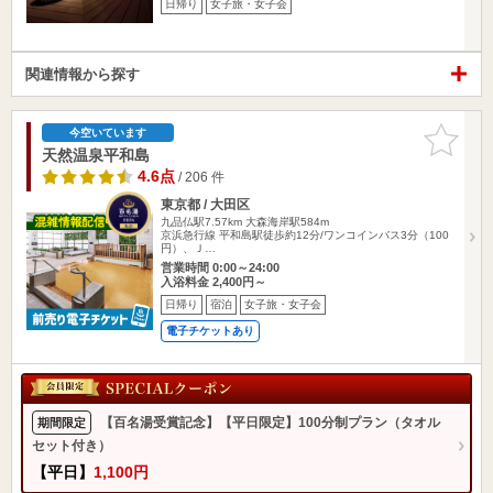
日帰り
女子旅・女子会
関連情報から探す
お気に入
今空いています
りに追加
天然温泉平和島
4.6点
/ 206 件
東京都 / 大田区
九品仏駅7.57km
大森海岸駅584m
京浜急行線 平和島駅徒歩約12分/ワンコインバス3分（100
円）、Ｊ…
営業時間 0:00～24:00
入浴料金 2,400円～
日帰り
宿泊
女子旅・女子会
電子チケットあり
【百名湯受賞記念】【平日限定】100分制プラン（タオル
期間限定
セット付き）
【平日】
1,100円