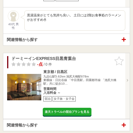
黒湯温泉がとても気持ち良い。 土日には2階お食事処のラーメン
がおすすめ🍜
40代 男
性
関連情報から探す
ドーミーインEXPRESS目黒青葉台
お気に入
りに追加
-点
/ 0 件
東京都 / 目黒区
九品仏駅5.62km
池尻大橋駅678m
東横線・日比谷線 「中目黒駅」田園都市線 「池尻大橋
駅」共に徒歩10…
営業時間
入浴料金 ～
宿泊
女子旅・女子会
楽天トラベルの宿泊プランを見る
関連情報から探す