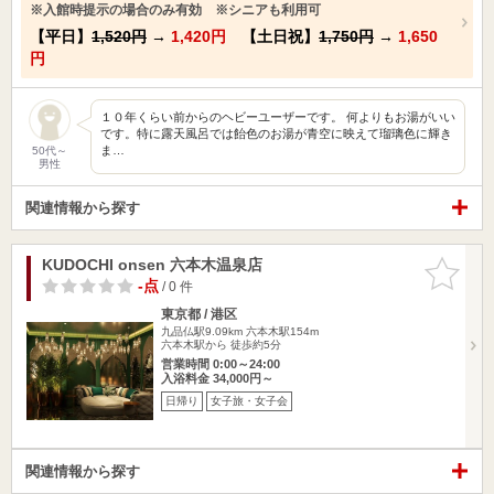
※入館時提示の場合のみ有効 ※シニアも利用可
【平日】
1,520円
→
1,420円
【土日祝】
1,750円
→
1,650
円
１０年くらい前からのヘビーユーザーです。 何よりもお湯がいい
です。特に露天風呂では飴色のお湯が青空に映えて瑠璃色に輝き
ま…
50代～
男性
関連情報から探す
KUDOCHI onsen 六本木温泉店
お気に入
りに追加
-点
/ 0 件
東京都 / 港区
九品仏駅9.09km
六本木駅154m
六本木駅から 徒歩約5分
営業時間 0:00～24:00
入浴料金 34,000円～
日帰り
女子旅・女子会
関連情報から探す