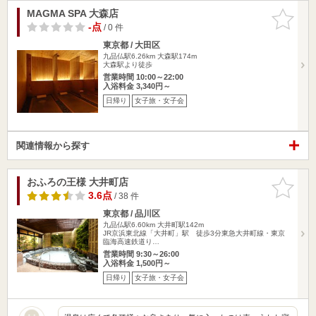
MAGMA SPA 大森店
お気に入
りに追加
-点
/ 0 件
東京都 / 大田区
九品仏駅6.26km
大森駅174m
大森駅より徒歩
営業時間 10:00～22:00
入浴料金 3,340円～
日帰り
女子旅・女子会
関連情報から探す
おふろの王様 大井町店
お気に入
りに追加
3.6点
/ 38 件
東京都 / 品川区
九品仏駅6.60km
大井町駅142m
JR京浜東北線「大井町」駅 徒歩3分東急大井町線・東京
臨海高速鉄道り…
営業時間 9:30～26:00
入浴料金 1,500円～
日帰り
女子旅・女子会