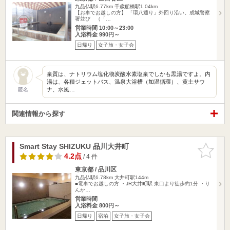
九品仏駅6.77km
千歳船橋駅1.04km
【お車でお越しの方】 「環八通り」外回り沿い。成城警察
署並び （「…
営業時間 10:00～23:00
入浴料金 990円～
日帰り
女子旅・女子会
泉質は、ナトリウム塩化物炭酸水素塩泉でしかも黒湯ですよ。内
湯は、各種ジェットバス、温泉大浴槽（加温循環）、黄土サウ
ナ、水風…
匿名
関連情報から探す
Smart Stay SHIZUKU 品川大井町
お気に入
りに追加
4.2点
/ 4 件
東京都 / 品川区
九品仏駅6.78km
大井町駅144m
■電車でお越しの方 ・JR大井町駅 東口より徒歩約1分 ・り
んか…
営業時間
入浴料金 800円～
日帰り
宿泊
女子旅・女子会