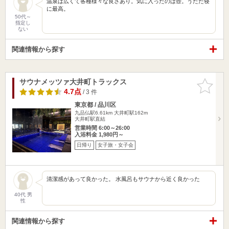
温泉は広くて各種様々な良さあり。気に入ったのは壺。うたた寝
に最高。
50代～
指定し
ない
関連情報から探す
サウナメッツァ大井町トラックス
お気に入
りに追加
4.7点
/ 3 件
東京都 / 品川区
九品仏駅6.61km
大井町駅162m
大井町駅直結
営業時間 6:00～26:00
入浴料金 1,980円～
日帰り
女子旅・女子会
清潔感があって良かった。 水風呂もサウナから近く良かった
40代 男
性
関連情報から探す