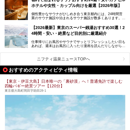
ポ―トします。
します。
ホテルや女性・カップル向けを厳選【2026年版】
個性豊かなサウナがひしめき合う東京都内には、24時間営
業のサウナ施設や泊まれるサウナ施設が数多くあります。
終電を逃した深夜の利用に限らず、時間を気にしないサウナ
を旅の目的とする「サ旅」や自分へのご褒美のための宿泊な
【2026最新】東京のスーパー銭湯おすすめ30選！2
ど、自分の好きなタイミングで好きなだけサ活ができるのが
4時間・安い・絶景など目的別に厳選紹介
魅力です。
仕事帰りにお風呂やサウナでサッとリフレッシュしたい日も
最近では、男性専用施設だけでなく、カップルや女性に嬉し
あれば、週末はお風呂に入ったり漫画を読んだりしながら一
い個室サウナも増えてきました。
日中ダラダラ過ごしたい日もあると思います。
この記事では、東京都内にある24時間営業のサウナの中か
また、終電を逃してしまい、「このまま朝までゆっくりでき
ら、特におすすめしたい施設14選をご紹介します。
ニフティ温泉ニュースTOPへ
る場所があれば」と探した経験がある人も多いのではないで
宿泊可能な施設もピックアップしているので、ぜひチェック
しょうか。
してみてください。
おすすめのアクティビティ情報
そこで本記事では、東京でおすすめのスーパー銭湯を、目的
別に厳選した30施設からご紹介します。
【東京・伊豆大島】日本唯一の「裏砂漠」へ！普通免許で楽しむ
24時間営業で宿泊できる施設や、1,000円以下で楽しめる安
四輪バギー絶景ツアー【120分】
い施設、デートや休日レジャーにもぴったりなエンタメ要素
が充実した施設など、利用のシーンに合わせて参考にしてく
東京都大島町岡田字助田28-1
ださい。