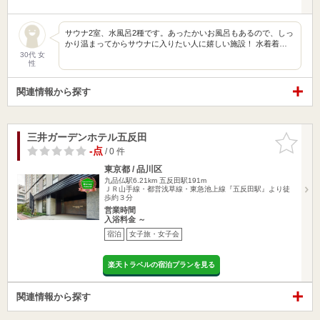
サウナ2室、水風呂2種です。あったかいお風呂もあるので、しっ
かり温まってからサウナに入りたい人に嬉しい施設！ 水着着…
30代 女
性
関連情報から探す
三井ガーデンホテル五反田
お気に入
りに追加
-点
/ 0 件
東京都 / 品川区
九品仏駅6.21km
五反田駅191m
ＪＲ山手線・都営浅草線・東急池上線『五反田駅』より徒
歩約３分
営業時間
入浴料金 ～
宿泊
女子旅・女子会
楽天トラベルの宿泊プランを見る
関連情報から探す