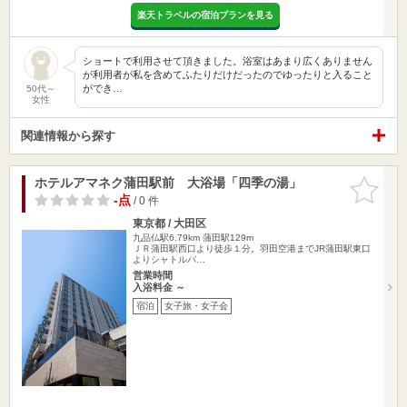
楽天トラベルの宿泊プランを見る
ショートで利用させて頂きました。浴室はあまり広くありません
が利用者が私を含めてふたりだけだったのでゆったりと入ること
ができ…
50代～
女性
関連情報から探す
ホテルアマネク蒲田駅前 大浴場「四季の湯」
お気に入
りに追加
-点
/ 0 件
東京都 / 大田区
九品仏駅6.79km
蒲田駅129m
ＪＲ蒲田駅西口より徒歩１分。羽田空港までJR蒲田駅東口
よりシャトルバ…
営業時間
入浴料金 ～
宿泊
女子旅・女子会