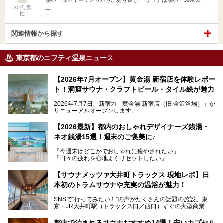
上…
30代 男
性
関連情報から探す
東京都のニフティ温泉ニュース
【2026年7月オープン】黄金湯 新宿店を体験レポー
ト！洞窟サウナ・クラフトビール・タイル絵が魅力
2026年7月7日、新宿の「黄金湯 新宿店（旧 金沢浴場）」が
リニューアルオープンします。
レトロでノスタルジックなタイル絵はそのまま、昔からここ
【2026最新】都内のおしゃれデザイナーズ銭湯・
を知る地元の人にも、新しく足を運んでくれる人にも愛され
ネオ銭湯15選！週末のご褒美に♪
る、今の時代の"銭湯"として生まれ変わりました。洞窟のよ
うなユニークなサウナ、自家醸造のクラフトビールが飲める
「今週末はどこかでおしゃれに癒やされたい」
ビアバーなど、新しく登場したスポットも併せて紹介しま
「日々の疲れを心地よくリセットしたい」
す。充実した設備があるのに、基本の入浴料が銭湯価格の5
──そんなときにおすすめなのが、今、都内で大きなブーム
50円というのも嬉しすぎます！
となっている新しいスタイルの銭湯です。
【サウナメッツァ大井町トラックス 現地レポ】日
本初のトラムサウナや充実の温浴が魅力！
最近、SNSやメディアで「デザイナーズ銭湯」や「ネオ銭
湯」という言葉をよく耳にしませんか？
SNSで“行ってみたい！”の声がたくさんの話題の施設。東
京・JR大井町駅（トラックス口／西口）すぐの大型商業施
本記事では、そもそもこれらがどんな銭湯なのか、その気に
設・大井町 トラックスに、2026年3月28日、「サウナメッ
なる違いを分かりやすく解説！さらに、都内で絶対に外せな
ツァ大井町トラックス」がニューオープン。施設の様子をレ
いおしゃれな名店15選を、おすすめの順番で一挙にご紹介
都内で泊まれるサウナおすすめ14選！安いカプセル