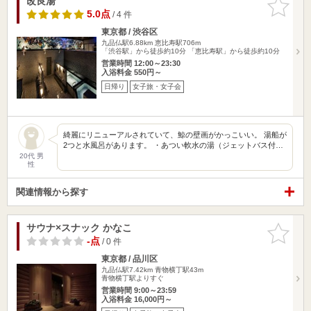
改良湯
お気に入
りに追加
5.0点
/ 4 件
東京都 / 渋谷区
九品仏駅6.88km
恵比寿駅706m
「渋谷駅」から徒歩約10分 「恵比寿駅」から徒歩約10分
営業時間 12:00～23:30
入浴料金 550円～
日帰り
女子旅・女子会
綺麗にリニューアルされていて、鯨の壁画がかっこいい。 湯船が
2つと水風呂があります。 ・あつい軟水の湯（ジェットバス付…
20代 男
性
関連情報から探す
サウナ×スナック かなこ
お気に入
りに追加
-点
/ 0 件
東京都 / 品川区
九品仏駅7.42km
青物横丁駅43m
青物横丁駅よりすぐ
営業時間 9:00～23:59
入浴料金 16,000円～