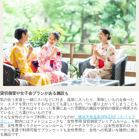
貸切個室や女子会プランがある施設も
気の合う友達と一緒にスパなどに行き、温泉に入ったり、美味しいものを食べた
り、エステを受けたりするのはとても楽しいもの。つい盛り上がってしまうことも
あるので、できればそういった客層にあった雰囲気の施設や貸切の個室が用意され
ているところ選びたいものです。
そんな女性のグループ利用にピッタリなのが
「横浜天然温泉SPA EAS（スパ イア
ス）」
。館内にはフォトジェニックな「女性専用 貸切個室プレミアムルーム」を用
意。女性専用リラクセーションルーム「ヴィーナスラウンジ」は女性浴室のロッカ
ーから直通で利用可能でブランケットも女性専用と、女性への気遣いを随所に感じ
る施設です。