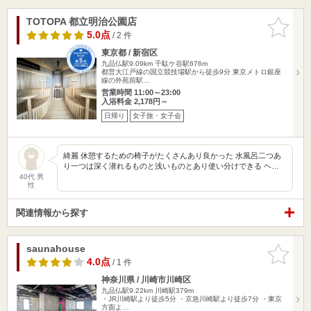
TOTOPA 都立明治公園店
お気に入
りに追加
5.0点
/ 2 件
東京都 / 新宿区
九品仏駅9.09km
千駄ケ谷駅676m
都営大江戸線の国立競技場駅から徒歩9分 東京メトロ銀座
線の外苑前駅…
営業時間 11:00～23:00
入浴料金 2,178円～
日帰り
女子旅・女子会
綺麗 休憩するための椅子がたくさんあり良かった 水風呂二つあ
り一つは深く潜れるものと浅いものとあり使い分けできる ヘ…
40代 男
性
関連情報から探す
saunahouse
お気に入
りに追加
4.0点
/ 1 件
神奈川県 / 川崎市川崎区
九品仏駅9.22km
川崎駅379m
・JR川崎駅より徒歩5分 ・京急川崎駅より徒歩7分 ・東京
方面よ…