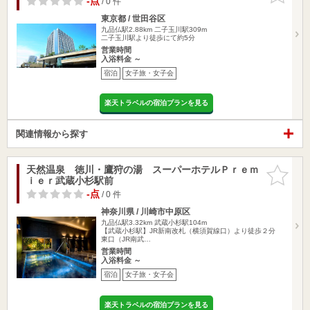
-点
/ 0 件
東京都 / 世田谷区
九品仏駅2.88km
二子玉川駅309m
二子玉川駅より徒歩にて約5分
営業時間
入浴料金 ～
宿泊
女子旅・女子会
楽天トラベルの宿泊プランを見る
関連情報から探す
天然温泉 徳川・鷹狩の湯 スーパーホテルＰｒｅｍ
お気に入
ｉｅｒ武蔵小杉駅前
りに追加
-点
/ 0 件
神奈川県 / 川崎市中原区
九品仏駅3.32km
武蔵小杉駅104m
【武蔵小杉駅】JR新南改札（横須賀線口）より徒歩２分
東口（JR南武…
営業時間
入浴料金 ～
宿泊
女子旅・女子会
楽天トラベルの宿泊プランを見る