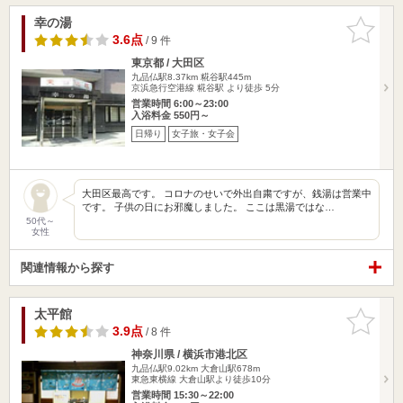
幸の湯
お気に入
りに追加
3.6点
/ 9 件
東京都 / 大田区
九品仏駅8.37km
糀谷駅445m
京浜急行空港線 糀谷駅 より徒歩 5分
営業時間 6:00～23:00
入浴料金 550円～
日帰り
女子旅・女子会
大田区最高です。 コロナのせいで外出自粛ですが、銭湯は営業中
です。 子供の日にお邪魔しました。 ここは黒湯ではな…
50代～
女性
関連情報から探す
太平館
お気に入
りに追加
3.9点
/ 8 件
神奈川県 / 横浜市港北区
九品仏駅9.02km
大倉山駅678m
東急東横線 大倉山駅より徒歩10分
営業時間 15:30～22:00