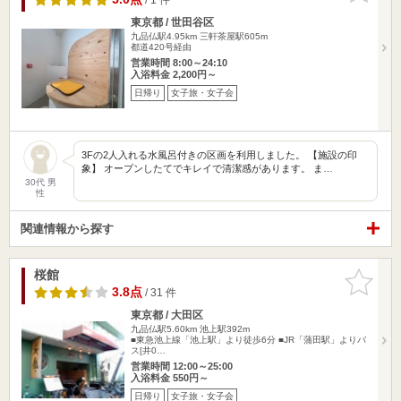
東京都 / 世田谷区
九品仏駅4.95km
三軒茶屋駅605m
都道420号経由
営業時間 8:00～24:10
入浴料金 2,200円～
日帰り
女子旅・女子会
3Fの2人入れる水風呂付きの区画を利用しました。 【施設の印
象】 オープンしたてでキレイで清潔感があります。 ま…
30代 男
性
関連情報から探す
桜館
お気に入
りに追加
3.8点
/ 31 件
東京都 / 大田区
九品仏駅5.60km
池上駅392m
■東急池上線「池上駅」より徒歩6分 ■JR「蒲田駅」よりバ
ス[井0…
営業時間 12:00～25:00
入浴料金 550円～
日帰り
女子旅・女子会