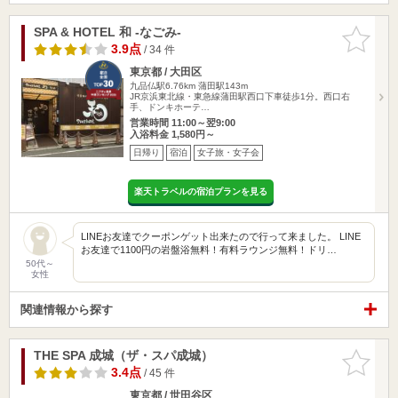
SPA & HOTEL 和 -なごみ-
お気に入
りに追加
3.9点
/ 34 件
東京都 / 大田区
九品仏駅6.76km
蒲田駅143m
JR京浜東北線・東急線蒲田駅西口下車徒歩1分。西口右
手、ドンキホーテ…
営業時間 11:00～翌9:00
入浴料金 1,580円～
日帰り
宿泊
女子旅・女子会
楽天トラベルの宿泊プランを見る
LINEお友達でクーポンゲット出来たので行って来ました。 LINE
お友達で1100円の岩盤浴無料！有料ラウンジ無料！ドリ…
50代～
女性
関連情報から探す
THE SPA 成城（ザ・スパ成城）
お気に入
りに追加
3.4点
/ 45 件
東京都 / 世田谷区