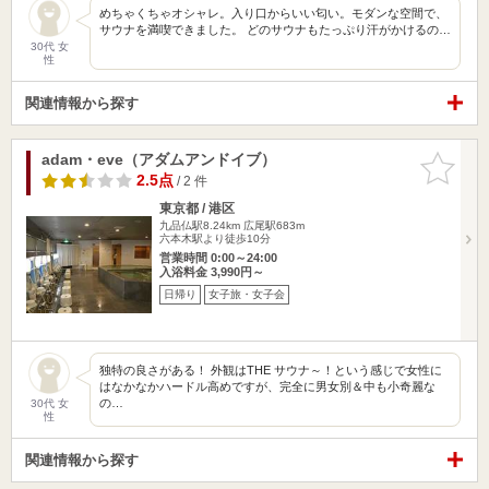
めちゃくちゃオシャレ。入り口からいい匂い。モダンな空間で、
サウナを満喫できました。 どのサウナもたっぷり汗がかけるの…
30代 女
性
関連情報から探す
adam・eve（アダムアンドイブ）
お気に入
りに追加
2.5点
/ 2 件
東京都 / 港区
九品仏駅8.24km
広尾駅683m
六本木駅より徒歩10分
営業時間 0:00～24:00
入浴料金 3,990円～
日帰り
女子旅・女子会
独特の良さがある！ 外観はTHE サウナ～！という感じで女性に
はなかなかハードル高めですが、完全に男女別＆中も小奇麗な
の…
30代 女
性
関連情報から探す