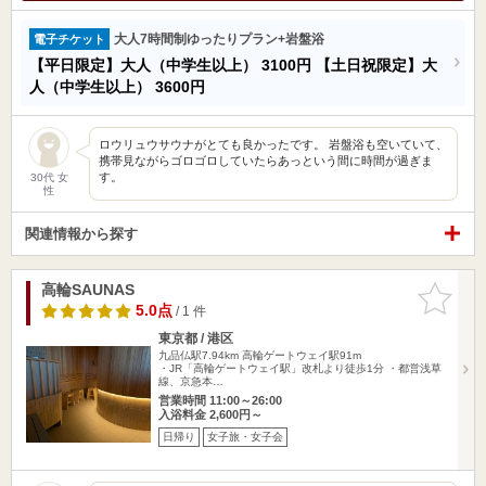
大人7時間制ゆったりプラン+岩盤浴
電子チケット
【平日限定】大人（中学生以上）
3100円
【土日祝限定】大
人（中学生以上）
3600円
ロウリュウサウナがとても良かったです。 岩盤浴も空いていて、
携帯見ながらゴロゴロしていたらあっという間に時間が過ぎま
す。
30代 女
性
関連情報から探す
高輪SAUNAS
お気に入
りに追加
5.0点
/ 1 件
東京都 / 港区
九品仏駅7.94km
高輪ゲートウェイ駅91m
・JR「高輪ゲートウェイ駅」改札より徒歩1分 ・都営浅草
線、京急本…
営業時間 11:00～26:00
入浴料金 2,600円～
日帰り
女子旅・女子会