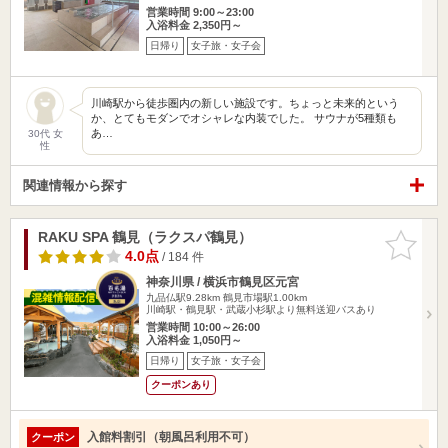
営業時間 9:00～23:00
入浴料金 2,350円～
日帰り
女子旅・女子会
川崎駅から徒歩圏内の新しい施設です。ちょっと未来的という
か、とてもモダンでオシャレな内装でした。 サウナが5種類も
あ…
30代 女
性
関連情報から探す
RAKU SPA 鶴見（ラクスパ鶴見）
お気に入
りに追加
4.0点
/ 184 件
神奈川県 / 横浜市鶴見区元宮
九品仏駅9.28km
鶴見市場駅1.00km
川崎駅・鶴見駅・武蔵小杉駅より無料送迎バスあり
営業時間 10:00～26:00
入浴料金 1,050円～
日帰り
女子旅・女子会
クーポンあり
入館料割引（朝風呂利用不可）
クーポン