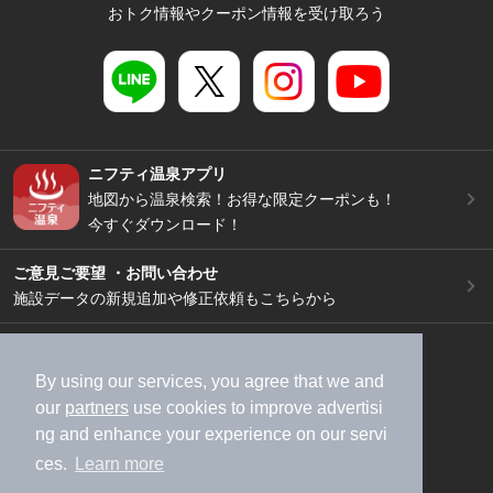
おトク情報やクーポン情報を受け取ろう
ニフティ温泉アプリ
地図から温泉検索！お得な限定クーポンも！
今すぐダウンロード！
ご意見ご要望 ・お問い合わせ
施設データの新規追加や修正依頼もこちらから
スマートフォン
/
PC
加盟店募集（資料請求）
広告出稿のご案内
By using our services, you agree that we and
our
partners
use cookies to improve advertisi
利用規約
ライフスタイルMEMBERS+規約
ng and enhance your experience on our servi
特定商取引法に基づく表記
ヘルプ
採用情報
ces.
Learn more
運営会社
個人情報保護ポリシー