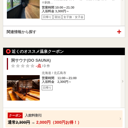
※釧路…
営業時間 10:00～21:30
入浴料金 3,300円～
日帰り
宿泊
女子旅・女子会
関連情報から探す
近くのオススメ温泉クーポン
洞サウナ(DO SAUNA)
-点
/ 0 件
北海道 / 北広島市
営業時間 11:00～21:00
入浴料金 2,300円～
日帰り
入館料割引
クーポン
通常
2,300円
→
2,000円（300円お得！）