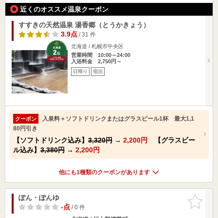
近くのオススメ温泉クーポン
すすきの天然温泉 湯香郷（とうかきょう）
3.9点
/ 31 件
北海道 / 札幌市中央区
営業時間 10:00～24:00
入浴料金 2,750円～
日帰り
宿泊
入泉料＋ソフトドリンクまたはグラスビール1杯 最大1,1
クーポン
80円引き
【ソフトドリンク込み】
3,320円
→
2,200円
【グラスビー
ル込み】
3,380円
→
2,200円
他にも1種類のクーポンがあります
ぽん・ぽんゆ
お気に入
りに追加
-点
/ 0 件