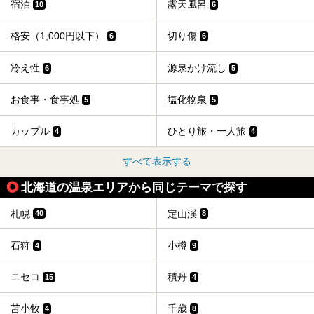
宿泊
露天風呂
10
6
格安（1,000円以下）
切り傷
6
6
冷え性
源泉かけ流し
6
5
お食事・食事処
塩化物泉
5
5
カップル
ひとり旅・一人旅
4
4
すべて表示する
北海道の温泉エリアから同じテーマで探す
札幌
定山渓
40
8
石狩
小樽
4
9
ニセコ
積丹
15
4
苫小牧
千歳
4
8