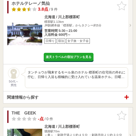
ホテルテレーノ気仙
お気に入
りに追加
3.8点
/ 9 件
北海道 / 川上郡標茶町
標茶駅1.13km
JR釧網本線「標茶駅」からタクシー約5分
営業時間 5:30～21:00
入浴料金 600円～
日帰り
宿泊
女子旅・女子会
楽天トラベルの宿泊プランを見る
タンチョウが飛来するモール泉のホテル 標茶町の住宅街の外れに
佇む、日帰り入浴も積極的に受け入れている温泉ホテル。日曜…
50代～
男性
関連情報から探す
THE GEEK
お気に入
りに追加
-点
/ 0 件
北海道 / 川上郡標茶町
塘路駅70m
＜車＞ ・釧路空港より約４５分 ・釧路市街より約３０分