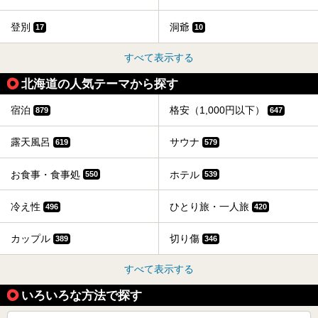
登別
洞爺
17
10
すべて表示する
北海道の人気テーマから探す
宿泊
格安（1,000円以下）
879
647
露天風呂
サウナ
619
579
お食事・食事処
ホテル
550
539
冷え性
ひとり旅・一人旅
496
420
カップル
切り傷
389
346
すべて表示する
いろいろな方法で探す