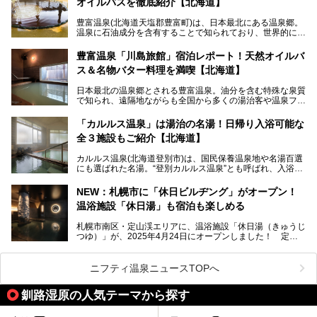
オイルバスを徹底紹介【北海道】
限定でプレゼントいたします。
老若男女問わず、多くの方にご体験いただける製品ですの
豊富温泉(北海道天塩郡豊富町)は、日本最北にある温泉郷。
で、ぜひお試しください。※6月13日配布開始、なくなり次
温泉に石油成分を含有することで知られており、世界的にも
第終了
大変希少な泉質です。また、油分が乾癬やアトピー性皮膚炎
に特効があると言われ、遠隔地ながらも全国から湯治・療養
───
豊富温泉「川島旅館」宿泊レポート！天然オイルバ
目的で多くの人々が訪れます。
提供元：株式会社バルクオム【PR】
ス＆名物バター料理を満喫【北海道】
この記事は株式会社バルクオム商品のPR記事です。
今回、四半世紀以上に渡り全国の温泉を巡り続ける筆者が現
日本最北の温泉郷とされる豊富温泉。油分を含む特殊な泉質
地体験し、独自の視点で豊富温泉の“天然オイルバス”をレポ
で知られ、遠隔地ながらも全国から多くの湯治客や温泉ファ
ート。温泉地概要や日帰り入浴施設をはじめ、宿泊施設・ア
ンが訪れる地です。
クセスまで徹底紹介します！
「カルルス温泉」は湯治の名湯！日帰り入浴可能な
「川島旅館」は、豊富温泉の開湯当初から営業する老舗旅
全３施設もご紹介【北海道】
館。とりわけ温泉の良さと名物のバター料理に定評があり、
口コミの評判も非常に高い宿。今回は筆者自ら宿泊し、自慢
カルルス温泉(北海道登別市)は、国民保養温泉地や名湯百選
の温泉や料理をはじめ、パブリックスペース・客室など宿の
にも選ばれた名湯。“登別カルルス温泉”とも呼ばれ、入浴剤
全貌を徹底的にご紹介します！
としてその名を聞いたことがある方も多いでしょう。観光色
豊かな登別温泉とは対照的な存在で、今も湯治場的な要素が
NEW：札幌市に「休日ビルヂング」がオープン！
残る閑静な温泉地です。
温浴施設「休日湯」も宿泊も楽しめる
今回、四半世紀以上に渡り全国の温泉を巡り続ける筆者が現
札幌市南区・定山渓エリアに、温浴施設「休日湯（きゅうじ
地体験し、カルルス温泉をご紹介。温泉地の概要や泉質解説
つゆ）」が、2025年4月24日にオープンしました！ 定山
をはじめ、日帰り入浴可能な全３施設の紹介・周辺観光・ア
渓の新たなランドマーク「休日ビルヂング」として誕生した
クセスまで徹底紹介します！
この施設は、温泉・サウナの「休日湯」・ラウンジの「THE
LOUNGE DAYOF」・グルメ「休日洋麺店」・ホテル「エク
ニフティ温泉ニュースTOPへ
スクラメーションホテル」で構成された、まさに大人の癒し
空間。
釧路湿原の人気テーマから探す
今回は、そんな「休日ビルヂング」の魅力を5つのポイント
からご紹介します。