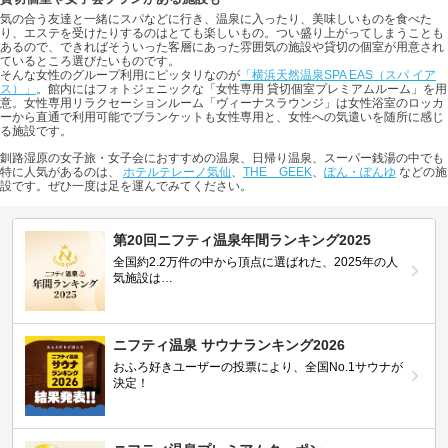
気の合う友達と一緒にスパなどに行き、温泉に入ったり、美味しいものを食べた
り、エステを受けたりするのはとても楽しいもの。つい盛り上がってしまうことも
あるので、できればそういった客層にあった雰囲気の施設や貸切の個室が用意され
ているところ選びたいものです。
そんな女性のグループ利用にピッタリなのが
「横浜天然温泉SPA EAS（スパ イア
ス）」
。館内にはフォトジェニックな「女性専用 貸切個室プレミアムルーム」を用
意。女性専用リラクセーションルーム「ヴィーナスラウンジ」は女性浴室のロッカ
ーから直通で利用可能でブランケットも女性専用と、女性への気遣いを随所に感じ
る施設です。
釧路湿原の女子旅・女子会におすすめの温泉、日帰り温泉、スーパー銭湯の中でも
特に人気があるのは、
ホテルテレーノ気仙
、
THE GEEK
、
ぽん・ぽんゆ
などの施
設です。ぜひ一度は足を運んでみてください。
第20回ニフティ温泉年間ランキング2025
全国約2.2万件の中から頂点に選ばれた、2025年の人
気施設は…
ニフティ温泉 サウナランキング2026
おふろ好きユーザーの投票により、全国No.1サウナが
決定！