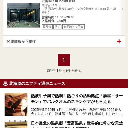
北海道 / 川上郡標茶町
茅沼駅1.13km
・茅沼駅から徒歩約15分 ・釧路空港から車で約55分 ・釧
路駅か…
営業時間 11:00～20:00
入浴料金 1,000円～
日帰り
宿泊
女子旅・女子会
関連情報から探す
1
3
件中 1件～3件を表示
北海道のニフティ温泉ニュース
熱波甲子園で熱演！熱ごりの活動拠点「湯屋・サー
モン」でバルクオムのスキンケアがもらえる
2025年5月19日（月）に開催された「熱波甲子園2025春大
会」において、熱波師「熱ごり」が4冠を達成しました！
このたび、バルクオム賞の受賞を記念して、熱ごりさんの活
動拠点である北海道の銭湯「湯屋・サーモン」にて、メンズ
日本最北の温泉郷「豊富温泉」世界的に希少な天然
スキンケアブランド バルクオムの「ONE DAY KIT」を数量