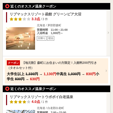
近くのオススメ温泉クーポン
リブマックスリゾート函館 グリーンピア大沼
3.3点
/ 3 件
北海道 / 茅部郡森町
営業時間 11:00～21:00
入浴料金 1,000円～
日帰り
宿泊
【地元割】森町にお住まいの方限定！入館料200円引き
クーポン
（タオルセット付）
大学生以上
1,330円
→
1,130円
中高生
1,030円
→
830円
小
学生
830円
→
630円
近くのオススメ温泉クーポン
リブマックスリゾートウポポイ白老温泉
4.0点
/ 1 件
北海道 / 白老郡白老町
営業時間 7:00～22:00