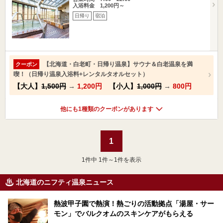
入浴料金 1,200円～
日帰り
宿泊
【北海道・白老町・日帰り温泉】サウナ＆白老温泉を満
クーポン
喫！（日帰り温泉入浴料+レンタルタオルセット）
【大人】
1,500円
→
1,200円
【小人】
1,000円
→
800円
他にも1種類のクーポンがあります
1
1
件中 1件～1件を表示
北海道のニフティ温泉ニュース
熱波甲子園で熱演！熱ごりの活動拠点「湯屋・サー
モン」でバルクオムのスキンケアがもらえる