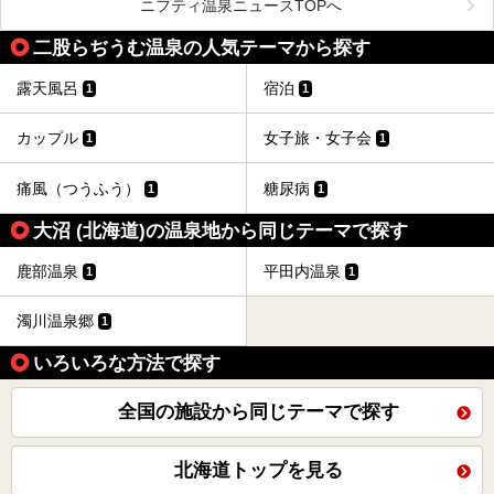
LOUNGE DAYOF」・グルメ「休日洋麺店」・ホテル「エク
ニフティ温泉ニュースTOPへ
スクラメーションホテル」で構成された、まさに大人の癒し
空間。
二股らぢうむ温泉の人気テーマから探す
今回は、そんな「休日ビルヂング」の魅力を5つのポイント
からご紹介します。
露天風呂
宿泊
1
1
カップル
女子旅・女子会
1
1
痛風（つうふう）
糖尿病
1
1
大沼 (北海道)の温泉地から同じテーマで探す
鹿部温泉
平田内温泉
1
1
濁川温泉郷
1
いろいろな方法で探す
全国の施設から同じテーマで探す
北海道トップを見る