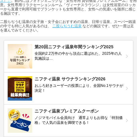
ス）」
。館内にはフォトジェニックな「女性専用 貸切個室プレミアムルーム」を用
意。女性専用リラクセーションルーム「ヴィーナスラウンジ」は女性浴室のロッカ
ーから直通で利用可能でブランケットも女性専用と、女性への気遣いを随所に感じ
る施設です。
二股らぢうむ温泉の女子旅・女子会におすすめの温泉、日帰り温泉、スーパー銭湯
の中でも特に人気があるのは、
二股らぢうむ温泉
などの施設です。ぜひ一度は足
を運んでみてください。
第20回ニフティ温泉年間ランキング2025
全国約2.2万件の中から頂点に選ばれた、2025年の人
気施設は…
ニフティ温泉 サウナランキング2026
おふろ好きユーザーの投票により、全国No.1サウナが
決定！
ニフティ温泉プレミアムクーポン
ノジマモバイル会員向け 通常よりもお得な「特別価
格」で人気の温泉を満喫できる！