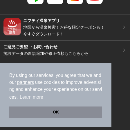
ニフティ温泉アプリ
地図から温泉検索！お得な限定クーポンも！
今すぐダウンロード！
ご意見ご要望 ・お問い合わせ
施設データの新規追加や修正依頼もこちらから
スマートフォン
/
PC
加盟店募集（資料請求）
広告出稿のご案内
By using our services, you agree that we and
our
partners
use cookies to improve advertisi
利用規約
ライフスタイルMEMBERS+規約
ng and enhance your experience on our servi
特定商取引法に基づく表記
ヘルプ
採用情報
ces.
Learn more
運営会社
個人情報保護ポリシー
©NIFTY Lifestyle Co., Ltd.
OK