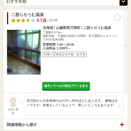
二股らぢうむ温泉
お気に入
りに追加
3.7点
/ 25 件
北海道 / 山越郡長万部町 / 二股らぢうむ温泉
二股駅6.67km
函館本線・千歳線の特急で2時間。長万部駅からタクシー
で30分道央自動…
営業時間 7:00～18:00
入浴料金 1,300円～
日帰り
宿泊
女子旅・女子会
楽天トラベルの宿泊プランを見る
長万部から日本海側の山の中へ30分ほどにあります。 建物は古
いですが、改修もしているようで、新しいところもあります。 …
40代 男
性
関連情報から探す