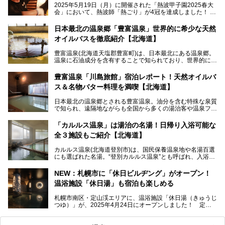
2025年5月19日（月）に開催された「熱波甲子園2025春大
会」において、熱波師「熱ごり」が4冠を達成しました！
このたび、バルクオム賞の受賞を記念して、熱ごりさんの活
動拠点である北海道の銭湯「湯屋・サーモン」にて、メンズ
日本最北の温泉郷「豊富温泉」世界的に希少な天然
スキンケアブランド バルクオムの「ONE DAY KIT」を数量
オイルバスを徹底紹介【北海道】
限定でプレゼントいたします。
老若男女問わず、多くの方にご体験いただける製品ですの
豊富温泉(北海道天塩郡豊富町)は、日本最北にある温泉郷。
で、ぜひお試しください。※6月13日配布開始、なくなり次
温泉に石油成分を含有することで知られており、世界的にも
第終了
大変希少な泉質です。また、油分が乾癬やアトピー性皮膚炎
に特効があると言われ、遠隔地ながらも全国から湯治・療養
───
豊富温泉「川島旅館」宿泊レポート！天然オイルバ
目的で多くの人々が訪れます。
提供元：株式会社バルクオム【PR】
ス＆名物バター料理を満喫【北海道】
この記事は株式会社バルクオム商品のPR記事です。
今回、四半世紀以上に渡り全国の温泉を巡り続ける筆者が現
日本最北の温泉郷とされる豊富温泉。油分を含む特殊な泉質
地体験し、独自の視点で豊富温泉の“天然オイルバス”をレポ
で知られ、遠隔地ながらも全国から多くの湯治客や温泉ファ
ート。温泉地概要や日帰り入浴施設をはじめ、宿泊施設・ア
ンが訪れる地です。
クセスまで徹底紹介します！
「カルルス温泉」は湯治の名湯！日帰り入浴可能な
「川島旅館」は、豊富温泉の開湯当初から営業する老舗旅
全３施設もご紹介【北海道】
館。とりわけ温泉の良さと名物のバター料理に定評があり、
口コミの評判も非常に高い宿。今回は筆者自ら宿泊し、自慢
カルルス温泉(北海道登別市)は、国民保養温泉地や名湯百選
の温泉や料理をはじめ、パブリックスペース・客室など宿の
にも選ばれた名湯。“登別カルルス温泉”とも呼ばれ、入浴剤
全貌を徹底的にご紹介します！
としてその名を聞いたことがある方も多いでしょう。観光色
豊かな登別温泉とは対照的な存在で、今も湯治場的な要素が
NEW：札幌市に「休日ビルヂング」がオープン！
残る閑静な温泉地です。
温浴施設「休日湯」も宿泊も楽しめる
今回、四半世紀以上に渡り全国の温泉を巡り続ける筆者が現
札幌市南区・定山渓エリアに、温浴施設「休日湯（きゅうじ
地体験し、カルルス温泉をご紹介。温泉地の概要や泉質解説
つゆ）」が、2025年4月24日にオープンしました！ 定山
をはじめ、日帰り入浴可能な全３施設の紹介・周辺観光・ア
渓の新たなランドマーク「休日ビルヂング」として誕生した
クセスまで徹底紹介します！
この施設は、温泉・サウナの「休日湯」・ラウンジの「THE