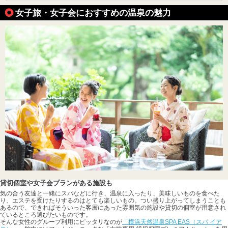
女子旅・女子会におすすめの温泉の魅力
貸切個室や女子会プランがある施設も
気の合う友達と一緒にスパなどに行き、温泉に入ったり、美味しいものを食べた
り、エステを受けたりするのはとても楽しいもの。つい盛り上がってしまうことも
あるので、できればそういった客層にあった雰囲気の施設や貸切の個室が用意され
ているところ選びたいものです。
そんな女性のグループ利用にピッタリなのが
「横浜天然温泉SPA EAS（スパ イア