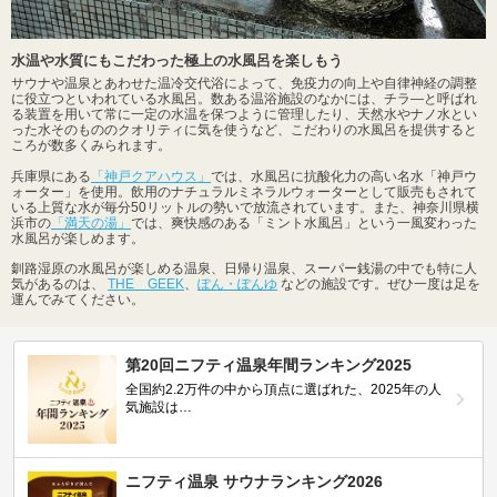
水温や水質にもこだわった極上の水風呂を楽しもう
サウナや温泉とあわせた温冷交代浴によって、免疫力の向上や自律神経の調整
に役立つといわれている水風呂。数ある温浴施設のなかには、チラ―と呼ばれ
る装置を用いて常に一定の水温を保つように管理したり、天然水やナノ水とい
った水そのもののクオリティに気を使うなど、こだわりの水風呂を提供すると
ころが数多くみられます。
兵庫県にある
「神戸クアハウス」
では、水風呂に抗酸化力の高い名水「神戸ウ
ォーター」を使用。飲用のナチュラルミネラルウォーターとして販売もされて
いる上質な水が毎分50リットルの勢いで放流されています。また、神奈川県横
浜市の
「満天の湯」
では、爽快感のある「ミント水風呂」という一風変わった
水風呂が楽しめます。
釧路湿原の水風呂が楽しめる温泉、日帰り温泉、スーパー銭湯の中でも特に人
気があるのは、
THE GEEK
、
ぽん・ぽんゆ
などの施設です。ぜひ一度は足を
運んでみてください。
第20回ニフティ温泉年間ランキング2025
全国約2.2万件の中から頂点に選ばれた、2025年の人
気施設は…
ニフティ温泉 サウナランキング2026