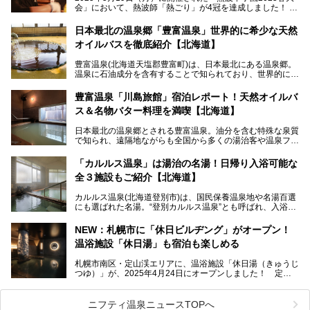
会」において、熱波師「熱ごり」が4冠を達成しました！
このたび、バルクオム賞の受賞を記念して、熱ごりさんの活
動拠点である北海道の銭湯「湯屋・サーモン」にて、メンズ
日本最北の温泉郷「豊富温泉」世界的に希少な天然
スキンケアブランド バルクオムの「ONE DAY KIT」を数量
オイルバスを徹底紹介【北海道】
限定でプレゼントいたします。
老若男女問わず、多くの方にご体験いただける製品ですの
豊富温泉(北海道天塩郡豊富町)は、日本最北にある温泉郷。
で、ぜひお試しください。※6月13日配布開始、なくなり次
温泉に石油成分を含有することで知られており、世界的にも
第終了
大変希少な泉質です。また、油分が乾癬やアトピー性皮膚炎
に特効があると言われ、遠隔地ながらも全国から湯治・療養
───
豊富温泉「川島旅館」宿泊レポート！天然オイルバ
目的で多くの人々が訪れます。
提供元：株式会社バルクオム【PR】
ス＆名物バター料理を満喫【北海道】
この記事は株式会社バルクオム商品のPR記事です。
今回、四半世紀以上に渡り全国の温泉を巡り続ける筆者が現
日本最北の温泉郷とされる豊富温泉。油分を含む特殊な泉質
地体験し、独自の視点で豊富温泉の“天然オイルバス”をレポ
で知られ、遠隔地ながらも全国から多くの湯治客や温泉ファ
ート。温泉地概要や日帰り入浴施設をはじめ、宿泊施設・ア
ンが訪れる地です。
クセスまで徹底紹介します！
「カルルス温泉」は湯治の名湯！日帰り入浴可能な
「川島旅館」は、豊富温泉の開湯当初から営業する老舗旅
全３施設もご紹介【北海道】
館。とりわけ温泉の良さと名物のバター料理に定評があり、
口コミの評判も非常に高い宿。今回は筆者自ら宿泊し、自慢
カルルス温泉(北海道登別市)は、国民保養温泉地や名湯百選
の温泉や料理をはじめ、パブリックスペース・客室など宿の
にも選ばれた名湯。“登別カルルス温泉”とも呼ばれ、入浴剤
全貌を徹底的にご紹介します！
としてその名を聞いたことがある方も多いでしょう。観光色
豊かな登別温泉とは対照的な存在で、今も湯治場的な要素が
NEW：札幌市に「休日ビルヂング」がオープン！
残る閑静な温泉地です。
温浴施設「休日湯」も宿泊も楽しめる
今回、四半世紀以上に渡り全国の温泉を巡り続ける筆者が現
札幌市南区・定山渓エリアに、温浴施設「休日湯（きゅうじ
地体験し、カルルス温泉をご紹介。温泉地の概要や泉質解説
つゆ）」が、2025年4月24日にオープンしました！ 定山
をはじめ、日帰り入浴可能な全３施設の紹介・周辺観光・ア
渓の新たなランドマーク「休日ビルヂング」として誕生した
クセスまで徹底紹介します！
この施設は、温泉・サウナの「休日湯」・ラウンジの「THE
LOUNGE DAYOF」・グルメ「休日洋麺店」・ホテル「エク
ニフティ温泉ニュースTOPへ