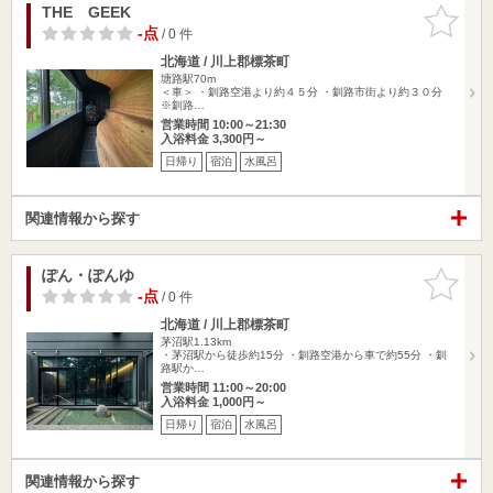
THE GEEK
お気に入
りに追加
-点
/ 0 件
北海道 / 川上郡標茶町
塘路駅70m
＜車＞ ・釧路空港より約４５分 ・釧路市街より約３０分
※釧路…
営業時間 10:00～21:30
入浴料金 3,300円～
日帰り
宿泊
水風呂
関連情報から探す
ぽん・ぽんゆ
お気に入
りに追加
-点
/ 0 件
北海道 / 川上郡標茶町
茅沼駅1.13km
・茅沼駅から徒歩約15分 ・釧路空港から車で約55分 ・釧
路駅か…
営業時間 11:00～20:00
入浴料金 1,000円～
日帰り
宿泊
水風呂
関連情報から探す