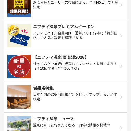
おふろ好きユーザーの投票により、全国No.1サウナが
決定！
ニフティ温泉プレミアムクーポン
ノジマモバイル会員向け 通常よりもお得な「特別価
格」で人気の温泉を満喫できる！
【ニフティ温泉 百名湯2026】
行ってみたい施設に投票してプレゼントを当てよう！
（全10回開催 / 合計260名様）
岩盤浴特集
日本全国の岩盤浴情報だけをピックアップ。まとめて
検索！
ニフティ温泉ニュース
温泉にもっと行きたくなる！お得な情報を掲載中