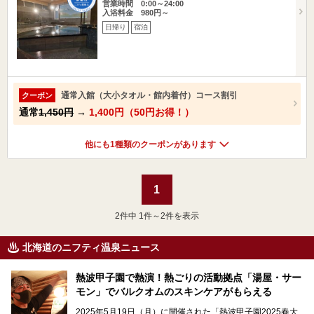
営業時間 0:00～24:00
入浴料金 980円～
日帰り
宿泊
通常入館（大小タオル・館内着付）コース割引
クーポン
通常
1,450円
→
1,400円（50円お得！）
他にも1種類のクーポンがあります
1
2
件中 1件～2件を表示
北海道のニフティ温泉ニュース
熱波甲子園で熱演！熱ごりの活動拠点「湯屋・サー
モン」でバルクオムのスキンケアがもらえる
2025年5月19日（月）に開催された「熱波甲子園2025春大