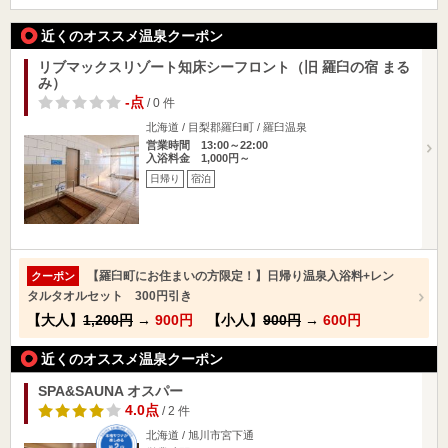
近くのオススメ温泉クーポン
リブマックスリゾート知床シーフロント（旧 羅臼の宿 まる
み）
-点
/ 0 件
北海道 / 目梨郡羅臼町 / 羅臼温泉
営業時間 13:00～22:00
入浴料金 1,000円～
日帰り
宿泊
【羅臼町にお住まいの方限定！】日帰り温泉入浴料+レン
クーポン
タルタオルセット 300円引き
【大人】
1,200円
→
900円
【小人】
900円
→
600円
近くのオススメ温泉クーポン
SPA&SAUNA オスパー
4.0点
/ 2 件
北海道 / 旭川市宮下通