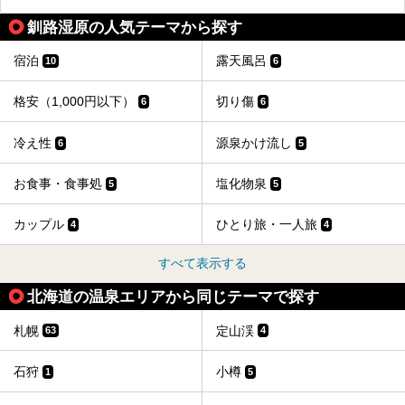
スクラメーションホテル」で構成された、まさに大人の癒し
空間。
釧路湿原の人気テーマから探す
今回は、そんな「休日ビルヂング」の魅力を5つのポイント
からご紹介します。
宿泊
露天風呂
10
6
格安（1,000円以下）
切り傷
6
6
冷え性
源泉かけ流し
6
5
お食事・食事処
塩化物泉
5
5
カップル
ひとり旅・一人旅
4
4
すべて表示する
北海道の温泉エリアから同じテーマで探す
札幌
定山渓
63
4
石狩
小樽
1
5