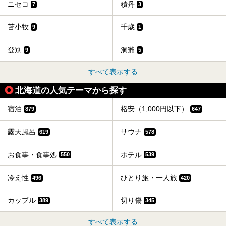
ニセコ
積丹
7
3
苫小牧
千歳
9
1
登別
洞爺
9
5
すべて表示する
北海道の人気テーマから探す
宿泊
格安（1,000円以下）
879
647
露天風呂
サウナ
619
578
お食事・食事処
ホテル
550
539
冷え性
ひとり旅・一人旅
496
420
カップル
切り傷
389
345
すべて表示する