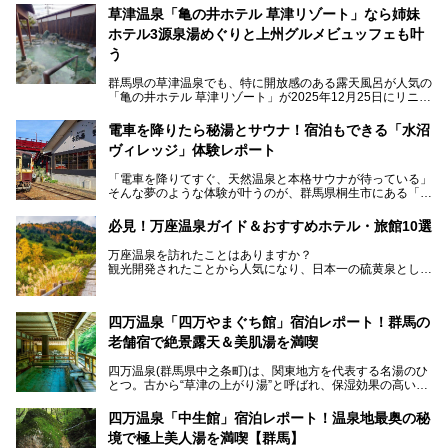
草津温泉「亀の井ホテル 草津リゾート」なら姉妹
ホテル3源泉湯めぐりと上州グルメビュッフェも叶
う
群馬県の草津温泉でも、特に開放感のある露天風呂が人気の
「亀の井ホテル 草津リゾート」が2025年12月25日にリニュ
ーアルオープンしました。
ロビーや客室が綺麗になって、上州グルメにこだわったビュ
電車を降りたら秘湯とサウナ！宿泊もできる「水沼
ッフェも人気！アクセスはシャトルバスで楽々、さらに草津
ヴィレッジ」体験レポート
温泉にある姉妹ホテルの「草津温泉 大東舘」「亀の井ホテ
ル 草津湯畑」の湯めぐりまで楽しめます。
「電車を降りてすぐ、天然温泉と本格サウナが待っている」
そんな夢のような体験が叶うのが、群馬県桐生市にある「駅
今回はそんな「亀の井ホテル 草津リゾート」を徹底レポー
の天然温泉&サウナの森 水沼ヴィレッジ」です。
ト！
日帰り温泉の「水沼の湯」と宿泊もできる「サウナの森」、
必見！万座温泉ガイド＆おすすめホテル・旅館10選
２つのエリアがあります。
───
提供元：アイコニア・ホスピタリティ株式会社【PR】
万座温泉を訪れたことはありますか？
今回は、その中でも特にユニークな駅直結の「水沼の湯」の
この記事は亀の井ホテル 草津リゾートのPR記事です。
観光開発されたことから人気になり、日本一の硫黄泉として
魅力に焦点を当て、温泉好き、サウナー、そして電車旅好き
も有名な温泉地です。
も必見の、心と体がリフレッシュする水沼ヴィレッジの体験
レポートをお届けします。
万座温泉が何県にあるのか、どんな温泉なのか、知らない方
四万温泉「四万やまぐち館」宿泊レポート！群馬の
も多いかもしれません。
老舗宿で絶景露天＆美肌湯を満喫
そこで筆者である私が実際に行ってみました！万座温泉の楽
しみ方や周辺の観光地を解説します。
四万温泉(群馬県中之条町)は、関東地方を代表する名湯のひ
また、日帰り入浴できる温泉から混浴可能な温泉まで、おす
とつ。古から“草津の上がり湯”と呼ばれ、保湿効果の高い美
すめの入浴施設もご紹介します！
肌湯として有名な存在です。
四万温泉「中生館」宿泊レポート！温泉地最奥の秘
「四万やまぐち館」は、この地を代表する旅館の一つ。日帰
境で極上美人湯を満喫【群馬】
り入浴も可能ですが、やはり宿泊してじっくり楽しむのがベ