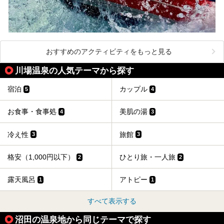
おすすめのアクティビティをもっと見る
川場温泉の人気テーマから探す
宿泊
カップル
5
4
お食事・食事処
美肌の湯
4
3
冷え性
旅館
3
3
格安（1,000円以下）
ひとり旅・一人旅
2
2
露天風呂
アトピー
1
1
すべて表示する
沼田の温泉地から同じテーマで探す