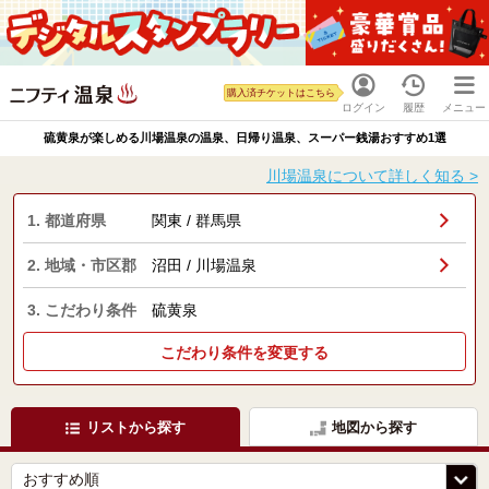
購入済チケットはこちら
ログイン
履歴
メニュー
硫黄泉が楽しめる川場温泉の温泉、日帰り温泉、スーパー銭湯おすすめ1選
川場温泉について詳しく知る >
1. 都道府県
関東 / 群馬県
2. 地域・市区郡
沼田 / 川場温泉
3. こだわり条件
硫黄泉
こだわり条件を変更する
リストから探す
地図から探す