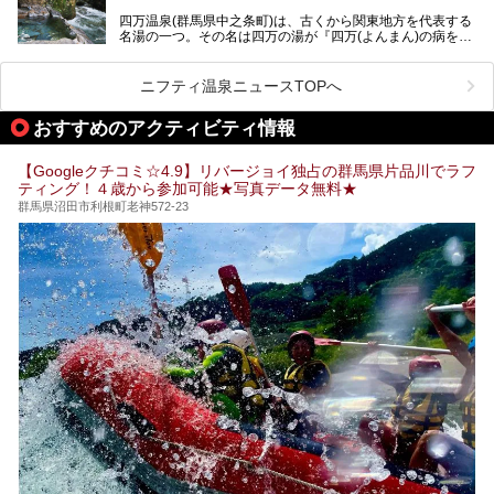
スト。今回は筆者自ら宿泊し、人気の絶景露天風呂＆極上美
四万温泉(群馬県中之条町)は、古くから関東地方を代表する
肌湯をはじめ、館内の魅力をたっぷりとご紹介します！
名湯の一つ。その名は四万の湯が『四万(よんまん)の病を癒
す霊泉』であるとする伝説に由来し、現代においても多くの
観光客で賑わう人気温泉地です。
ニフティ温泉ニュースTOPへ
「中生館」は四万温泉最奥に位置し、秘境感漂う老舗宿。泉
質の良さ(特に美人湯効果)に定評があり、知る人ぞ知る穴場
おすすめのアクティビティ情報
的存在です。今回は筆者自ら宿泊し、自慢の温泉をはじめ食
事・客室・共有スペースなど、宿の全貌を徹底紹介します。
【Googleクチコミ☆4.9】リバージョイ独占の群馬県片品川でラフ
ティング！４歳から参加可能★写真データ無料★
群馬県沼田市利根町老神572-23