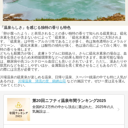
「温泉らしさ」を感じる独特の香りも特色
「卵が腐ったよう」と表現されることの多い独特の香りで知られる硫黄泉は、硫化
水素を含むか含まないかによって「硫黄泉」「硫化水素泉」の2つに大別されま
す。「硫黄泉」は中性～アルカリ性であることが多く、色は無色透明かエメラルド
グリーン。「硫化水素泉」は酸性の傾向が強く、色は湯の花によって白く濁り、独
特の香りを発します。
どちらも殺菌力が強く、皮膚トラブルに効能あり。さらに硫化水素泉の場合は、血
管を拡張させるため末梢循環障害などへの効果も期待できます。飲泉可能な場合
は、糖尿病や高コレステロール血症にも良いとされています。ただし、湯あたりや
肌荒れなどを起こしやすいほか、金属製品を黒く変色させることもあるので、入浴
の際には注意が必要です。
川場温泉の硫黄泉が楽しめる温泉、日帰り温泉、スーパー銭湯の中でも特に人気が
あるのは、
川場温泉 清流の里 錦綉山荘
などの施設です。ぜひ一度は足を運ん
でみてください。
第20回ニフティ温泉年間ランキング2025
全国約2.2万件の中から頂点に選ばれた、2025年の人
気施設は…