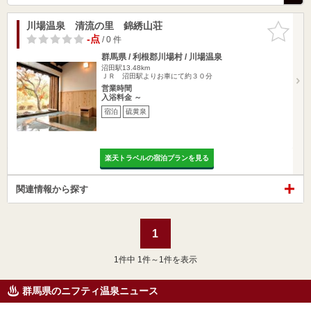
川場温泉 清流の里 錦綉山荘
お気に入
りに追加
-点
/ 0 件
群馬県 / 利根郡川場村 / 川場温泉
沼田駅13.48km
ＪＲ 沼田駅よりお車にて約３０分
営業時間
入浴料金 ～
宿泊
硫黄泉
楽天トラベルの宿泊プランを見る
関連情報から探す
1
1
件中 1件～1件を表示
群馬県のニフティ温泉ニュース