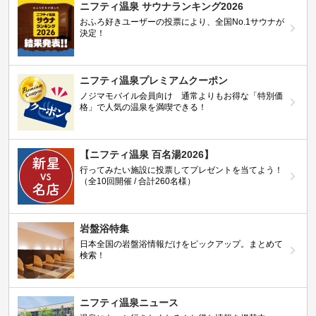
ニフティ温泉 サウナランキング2026
おふろ好きユーザーの投票により、全国No.1サウナが
決定！
ニフティ温泉プレミアムクーポン
ノジマモバイル会員向け 通常よりもお得な「特別価
格」で人気の温泉を満喫できる！
【ニフティ温泉 百名湯2026】
行ってみたい施設に投票してプレゼントを当てよう！
（全10回開催 / 合計260名様）
岩盤浴特集
日本全国の岩盤浴情報だけをピックアップ。まとめて
検索！
ニフティ温泉ニュース