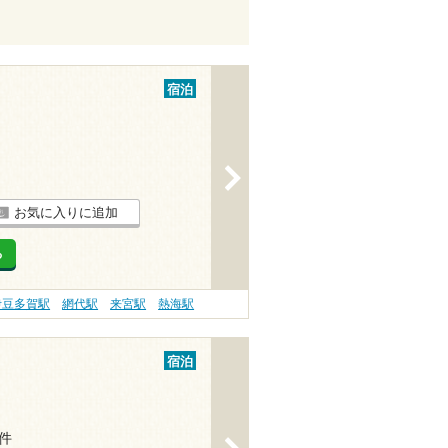
宿泊
>
お気に入りに追加
る
伊豆多賀駅
網代駅
来宮駅
熱海駅
宿泊
1件
>