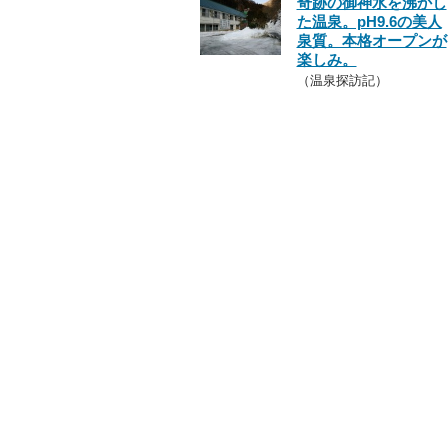
奇跡の御神水を沸かし
た温泉。pH9.6の美人
泉質。本格オープンが
楽しみ。
（温泉探訪記）