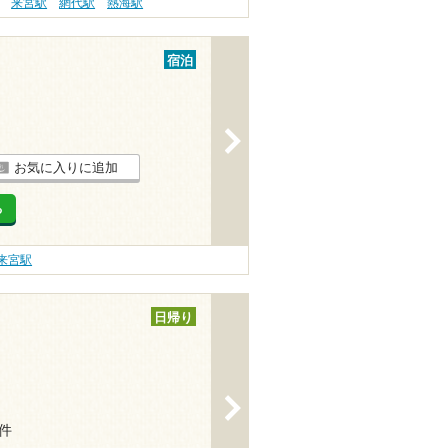
来宮駅
網代駅
熱海駅
宿泊
>
お気に入りに追加
る
来宮駅
日帰り
>
6件