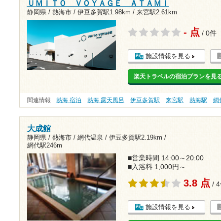
ＵＭＩＴＯ ＶＯＹＡＧＥ ＡＴＡＭＩ
静岡県 / 熱海市 /
伊豆多賀駅1.98km
/
来宮駅2.61km
- 点
/ 0件
施設情報を見る
楽天トラベルの宿泊プランを見
関連情報
熱海 宿泊
熱海 露天風呂
伊豆多賀駅
来宮駅
熱海駅
網
大成館
静岡県 / 熱海市 / 網代温泉 /
伊豆多賀駅2.19km
/
網代駅246m
■営業時間 14:00～20:00
■入浴料 1,000円～
3.8 点
/ 
施設情報を見る