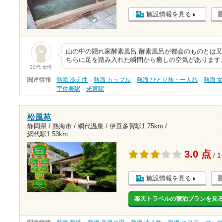
施設情報を見る
山の中の隠れ家酵素風呂 酵素風呂が都会のものとは
ちらに足を踏み入れた瞬間から癒しの空気があります
30代 女性
関連情報
熱海 冷え性
熱海 カップル
熱海 ひとり旅・一人旅
熱海 
宇佐美駅
来宮駅
松風苑
静岡県 / 熱海市 / 網代温泉 /
伊豆多賀駅1.75km
/
網代駅1.53km
3.0 点
/ 
施設情報を見る
楽天トラベルの宿泊プランを見