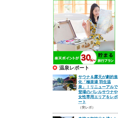
温泉レポート
サウナ＆露天が劇的進
化「極楽湯 羽生温
泉」！リニューアルで
登場のバレルサウナや
女性専用エリアをレポ
ート
（突レポ）