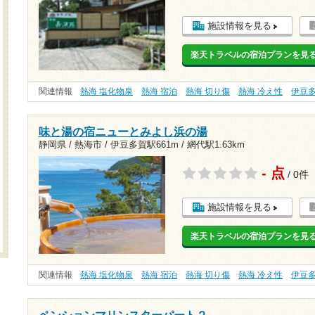
施設情報を見る
楽天トラベルの宿泊プランを見
関連情報
熱海 塩化物泉
熱海 宿泊
熱海 切り傷
熱海 冷え性
伊豆
味と湯の宿ニューとみよし浜の湯
静岡県 / 熱海市 /
伊豆多賀駅661m
/
網代駅1.63km
- 点
/ 0件
施設情報を見る
楽天トラベルの宿泊プランを見
関連情報
熱海 塩化物泉
熱海 宿泊
熱海 切り傷
熱海 冷え性
伊豆
ペンションマリンスターパート２