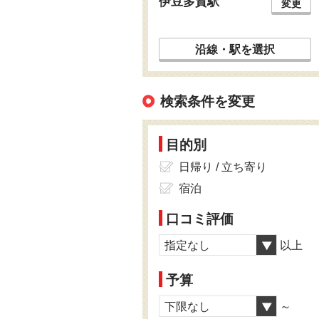
伊豆多賀駅
変更
沿線・駅を選択
検索条件を変更
目的別
日帰り / 立ち寄り
宿泊
口コミ評価
指定なし
以上
予算
下限なし
～