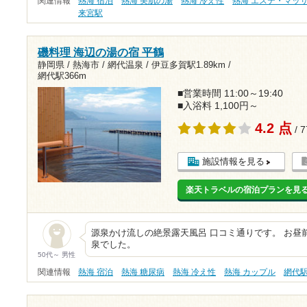
関連情報
熱海 宿泊
熱海 美肌の湯
熱海 冷え性
熱海 エステ・マッ
来宮駅
磯料理 海辺の湯の宿 平鶴
静岡県 / 熱海市 / 網代温泉 /
伊豆多賀駅1.89km
/
網代駅366m
■営業時間 11:00～19:40
■入浴料 1,100円～
4.2 点
/ 
施設情報を見る
楽天トラベルの宿泊プランを見
源泉かけ流しの絶景露天風呂 口コミ通りです。 お昼
泉でした。
50代～ 男性
関連情報
熱海 宿泊
熱海 糖尿病
熱海 冷え性
熱海 カップル
網代