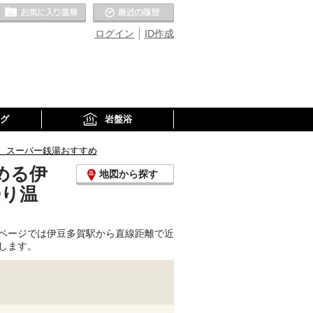
お気に入りの温泉
最近の履歴
ログイン
ID作成
グ
岩盤浴
、スーパー銭湯おすすめ
める伊
地図から探す
帰り温
ページでは伊豆多賀駅から直線距離で近
します。