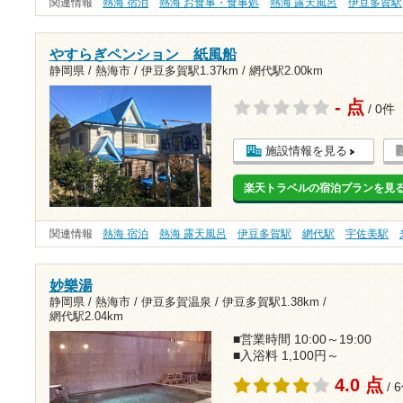
関連情報
熱海 宿泊
熱海 お食事・食事処
熱海 露天風呂
伊豆多賀駅
やすらぎペンション 紙風船
静岡県 / 熱海市 /
伊豆多賀駅1.37km
/
網代駅2.00km
- 点
/ 0件
施設情報を見る
楽天トラベルの宿泊プランを見
関連情報
熱海 宿泊
熱海 露天風呂
伊豆多賀駅
網代駅
宇佐美駅
妙樂湯
静岡県 / 熱海市 / 伊豆多賀温泉 /
伊豆多賀駅1.38km
/
網代駅2.04km
■営業時間 10:00～19:00
■入浴料 1,100円～
4.0 点
/ 