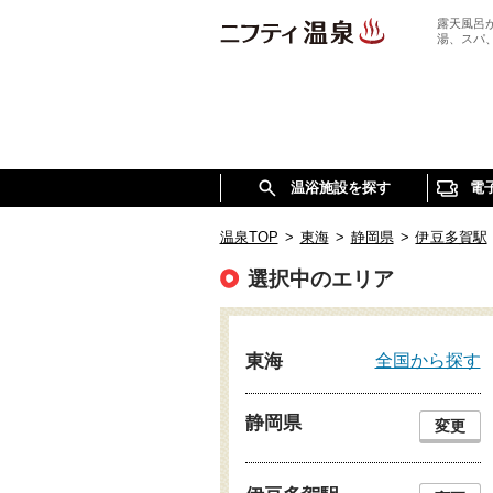
露天風呂
湯、スパ
温浴施設を探す
電
温泉TOP
>
東海
>
静岡県
>
伊豆多賀駅
選択中のエリア
全国から探す
東海
静岡県
変更