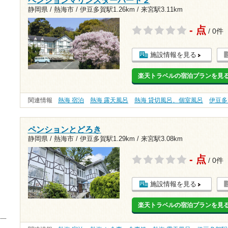
静岡県 / 熱海市 /
伊豆多賀駅1.26km
/
来宮駅3.11km
- 点
/ 0件
施設情報を見る
楽天トラベルの宿泊プランを見
関連情報
熱海 宿泊
熱海 露天風呂
熱海 貸切風呂、個室風呂
伊豆多
ペンションとどろき
静岡県 / 熱海市 /
伊豆多賀駅1.29km
/
来宮駅3.08km
- 点
/ 0件
施設情報を見る
楽天トラベルの宿泊プランを見