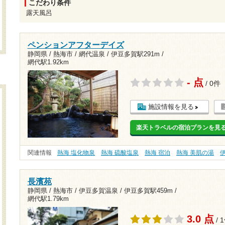
こだわり条件
露天風呂
ペンションアフターデイズ
静岡県 / 熱海市 / 網代温泉 /
伊豆多賀駅291m
/
網代駅1.92km
- 点
/ 0件
施設情報を見る
楽天トラベルの宿泊プランを見
関連情報
熱海 塩化物泉
熱海 硫酸塩泉
熱海 宿泊
熱海 美肌の湯
長濱苑
静岡県 / 熱海市 / 伊豆多賀温泉 /
伊豆多賀駅459m
/
網代駅1.79km
3.0 点
/ 