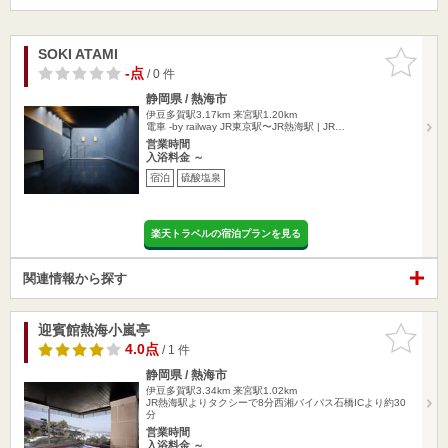
SOKI ATAMI
お気に入
りに追加
-点
/ 0 件
静岡県 / 熱海市
伊豆多賀駅3.17km
来宮駅1.20km
電車 -by railway JR東京駅〜JR熱海駅 | JR…
営業時間
入浴料金 ～
宿泊
硫酸塩泉
楽天トラベルの宿泊プランを見る
関連情報から探す
迎賓館熱海小嵐亭
お気に入
りに追加
4.0点
/ 1 件
静岡県 / 熱海市
伊豆多賀駅3.34km
来宮駅1.02km
JR熱海駅よりタクシーで8分西湘バイパス石橋ICより約30
分
営業時間
入浴料金 ～