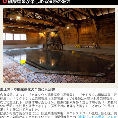
硫酸塩泉が楽しめる温泉の魅力
血圧降下や動脈硬化の予防にも活躍
含有成分によって、「カルシウム硫酸塩泉（石膏泉）」「ナトリウム硫酸塩泉（芒
硝泉）」「マグネシウム硫酸塩泉（正苦味泉）」の3種類に分類される硫酸塩泉。
総じて血圧低下、鎮静作用があるほか、血液に酸素を多く送る作用があり、動脈硬
化の予防にも効果が期待できます。脳卒中後の麻痺を改善することから「中風の
湯」とも呼ばれてきました。
飲泉が可能である場合には、胆道系機能障害、高コレステロール血症、胆石症、便
秘などに効能があるとされています。山梨県都留市の
「山梨泊まれる温泉 より道