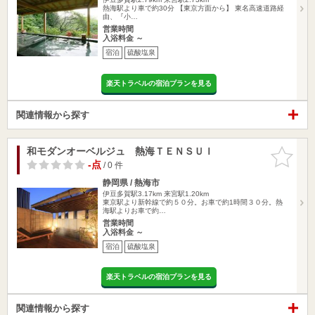
熱海駅より車で約30分 【東京方面から】 東名高速道路経
由、『小…
営業時間
入浴料金 ～
宿泊
硫酸塩泉
楽天トラベルの宿泊プランを見る
関連情報から探す
和モダンオーベルジュ 熱海ＴＥＮＳＵＩ
お気に入
りに追加
-点
/ 0 件
静岡県 / 熱海市
伊豆多賀駅3.17km
来宮駅1.20km
東京駅より新幹線で約５０分。お車で約1時間３０分。熱
海駅よりお車で約…
営業時間
入浴料金 ～
宿泊
硫酸塩泉
楽天トラベルの宿泊プランを見る
関連情報から探す