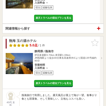
入浴料金 ～
宿泊
硫酸塩泉
楽天トラベルの宿泊プランを見る
関連情報から探す
熱海 玉の湯ホテル
お気に入
りに追加
5.0点
/ 1 件
静岡県 / 熱海市
伊豆多賀駅3.70km
来宮駅1.06km
JR熱海駅より徒歩30分東名高速厚木ICより国道135号線約
90分
営業時間
入浴料金 ～
宿泊
硫酸塩泉
楽天トラベルの宿泊プランを見る
熱海旅行で利用しました。露天風呂が屋上で海が一望。食事が２
食とも部屋食。そして美味しい。立地もコスパも良い。
40代 女
性