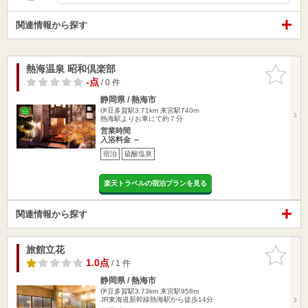
関連情報から探す
熱海温泉 昭和倶楽部
お気に入
りに追加
-点
/ 0 件
静岡県 / 熱海市
伊豆多賀駅3.71km
来宮駅740m
熱海駅よりお車にて約７分
営業時間
入浴料金 ～
宿泊
硫酸塩泉
楽天トラベルの宿泊プランを見る
関連情報から探す
旅館立花
お気に入
りに追加
1.0点
/ 1 件
静岡県 / 熱海市
伊豆多賀駅3.73km
来宮駅958m
JR東海道新幹線熱海駅から徒歩14分