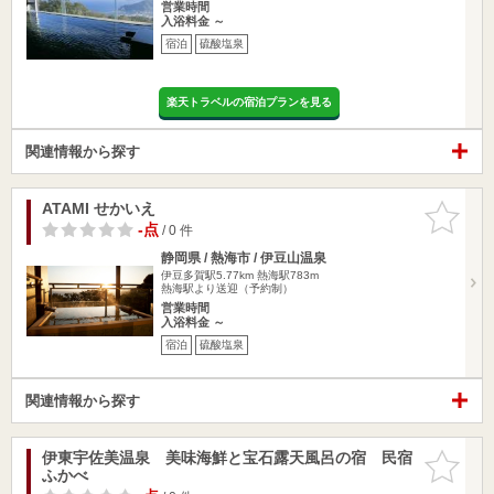
営業時間
入浴料金 ～
宿泊
硫酸塩泉
楽天トラベルの宿泊プランを見る
関連情報から探す
ATAMI せかいえ
お気に入
りに追加
-点
/ 0 件
静岡県 / 熱海市 / 伊豆山温泉
伊豆多賀駅5.77km
熱海駅783m
熱海駅より送迎（予約制）
営業時間
入浴料金 ～
宿泊
硫酸塩泉
関連情報から探す
伊東宇佐美温泉 美味海鮮と宝石露天風呂の宿 民宿
お気に入
ふかべ
りに追加