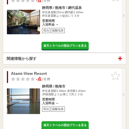
-点
/ 0 件
静岡県 / 熱海市 / 網代温泉
伊豆多賀駅291m
網代駅1.92km
伊豆多賀駅より徒歩にて３分
営業時間
入浴料金 ～
宿泊
硫酸塩泉
楽天トラベルの宿泊プランを見る
関連情報から探す
Atami-View Resort
お気に入
りに追加
-点
/ 0 件
静岡県 / 熱海市
伊豆多賀駅2.69km
来宮駅1.82km
JR熱海駅よりお車にて約１２分
営業時間
入浴料金 ～
宿泊
硫酸塩泉
楽天トラベルの宿泊プランを見る