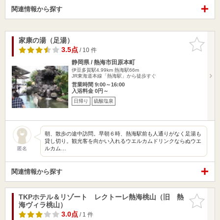
関連情報から探す
家康の湯（足湯）
お気に入
りに追加
3.5点
/ 10 件
静岡県 / 熱海市田原本町
伊豆多賀駅4.99km
熱海駅66m
JR東海道本線「熱海駅」から徒歩すぐ
営業時間 9:00～16:00
入浴料金 0円～
日帰り
硫酸塩泉
朝、散歩の途中訪問。早朝６時、熱海駅前も人通りがなく足湯も
貸し切り。観光客を向かい入れるウエルカムドリンクならぬウエ
ルカム…
匿名
関連情報から探す
TKPホテル＆リゾート レクトーレ熱海桃山（旧 熱
お気に入
海ヴィラ桃山）
りに追加
3.0点
/ 1 件