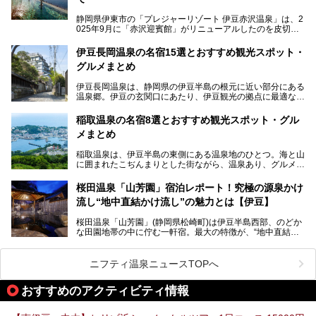
静岡県伊東市の「プレジャーリゾート 伊豆赤沢温泉」は、2
025年9月に「赤沢迎賓館」がリニューアルしたのを皮切り
に、12月には「赤沢温泉ホテル」、「赤沢日帰り温泉
館」、「RED 28 HOTEL」がリニューアル。さらにこのあ
伊豆長岡温泉の名宿15選とおすすめ観光スポット・
とグランピング施設のGRAX EARTH FIELD（グラックスア
グルメまとめ
ースフィールド）、大型屋内アミューズメント施設のPLEA
SURE ARENA（プレジャーアリーナ）がぞくぞくオープン
伊豆長岡温泉は、静岡県の伊豆半島の根元に近い部分にある
予定。
温泉郷。伊豆の玄関口にあたり、伊豆観光の拠点に最適な立
地です。首都圏や名古屋圏からのアクセスが良く、宿泊はも
温泉は海一望の絶景、伊豆の幸満載の食や、全天候型のレジ
ちろん日帰りでも楽しめるのが魅力です。
ャー施設など、現在リニューアルオープンしている施設を中
稲取温泉の名宿8選とおすすめ観光スポット・グル
心に、家族連れでも大人だけでも、おひとりさまでも多彩な
メまとめ
この記事では、伊豆長岡温泉の歴史や魅力、おすすめの宿を
楽しみ方ができる「プレジャーリゾート 伊豆赤沢温泉」を
ピックアップ。周辺の観光・グルメスポットや日帰りで入れ
じっくり紹介します！
稲取温泉は、伊豆半島の東側にある温泉地のひとつ。海と山
る温泉施設も紹介します！
に囲まれたこぢんまりとした街ながら、温泉あり、グルメあ
───
り、見どころも多彩にあり、と魅力たっぷりの場所です。東
提供元：株式会社カトープレジャーグループ【PR】
京からは約2時間30分、直通電車もありアクセスしやすいの
この記事はプレジャーリゾート 伊豆赤沢温泉のPR記事で
桜田温泉「山芳園」宿泊レポート！究極の源泉かけ
もうれしいところ。
す。
流し“地中直結かけ流し”の魅力とは【伊豆】
この記事では、稲取温泉での宿泊におすすめの宿や日帰りで
桜田温泉「山芳園」(静岡県松崎町)は伊豆半島西部、のどか
入れる温泉施設、チェックしたい観光スポットやアクティビ
な田園地帯の中に佇む一軒宿。最大の特徴が、“地中直結か
ティなどを一挙にまとめピックアップ。伊豆稲取温泉を訪れ
け流し”と呼ばれるこの宿独自の湯使い(温泉供給方法)です。
る際の参考にしてくださいね！
地下に眠る源泉を加水・加温・消毒無し、さらには途中過程
で空気にも触れさせることなく浴槽まで提供。「究極の源泉
ニフティ温泉ニュースTOPへ
かけ流し」と言っても決して過言ではありません。
今回、桜田温泉「山芳園」の“温泉”を中心に、その魅力を詳
おすすめのアクティビティ情報
細レポート。また口コミの評判も非常に高い宿であり、客室
や食事も併せて徹底紹介します！