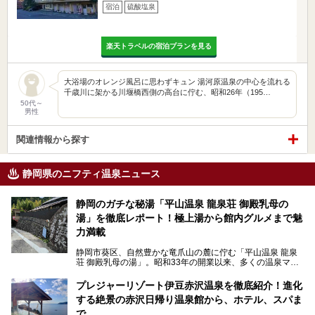
宿泊
硫酸塩泉
楽天トラベルの宿泊プランを見る
大浴場のオレンジ風呂に思わずキュン 湯河原温泉の中心を流れる
千歳川に架かる川堰橋西側の高台に佇む、昭和26年（195…
50代～
男性
関連情報から探す
静岡県のニフティ温泉ニュース
静岡のガチな秘湯「平山温泉 龍泉荘 御殿乳母の
湯」を徹底レポート！極上湯から館内グルメまで魅
力満載
静岡市葵区、自然豊かな竜爪山の麓に佇む「平山温泉 龍泉
荘 御殿乳母の湯」。昭和33年の開業以来、多くの温泉マニ
アや地元の方々に愛され続けている、知る人ぞ知る鄙び系の
極上温泉です。お湯はもちろん、実はグルメも揃っているん
プレジャーリゾート伊豆赤沢温泉を徹底紹介！進化
です。多くのファンを持つ、その圧倒的なこだわりと魅力を
する絶景の赤沢日帰り温泉館から、ホテル、スパま
解説します。
で