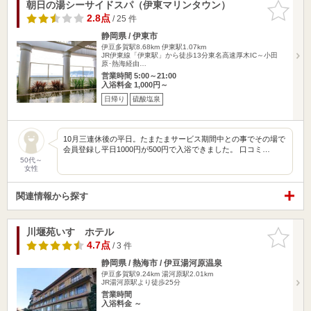
朝日の湯シーサイドスパ（伊東マリンタウン）
お気に入
りに追加
2.8点
/ 25 件
静岡県 / 伊東市
伊豆多賀駅8.68km
伊東駅1.07km
JR伊東線「伊東駅」から徒歩13分東名高速厚木IC～小田
原･熱海経由…
営業時間 5:00～21:00
入浴料金 1,000円～
日帰り
硫酸塩泉
10月三連休後の平日。たまたまサービス期間中との事でその場で
会員登録し平日1000円が500円で入浴できました。 口コミ…
50代～
女性
関連情報から探す
川堰苑いすゞホテル
お気に入
りに追加
4.7点
/ 3 件
静岡県 / 熱海市 / 伊豆湯河原温泉
伊豆多賀駅9.24km
湯河原駅2.01km
JR湯河原駅より徒歩25分
営業時間
入浴料金 ～