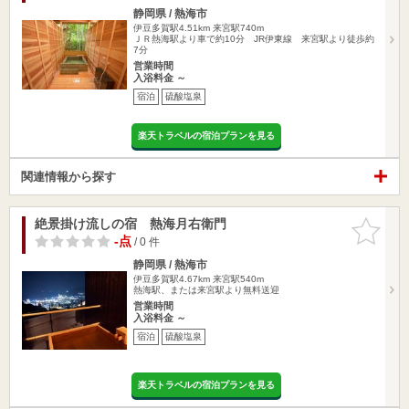
静岡県 / 熱海市
伊豆多賀駅4.51km
来宮駅740m
ＪＲ熱海駅より車で約10分 JR伊東線 来宮駅より徒歩約
7分
営業時間
入浴料金 ～
宿泊
硫酸塩泉
楽天トラベルの宿泊プランを見る
関連情報から探す
絶景掛け流しの宿 熱海月右衛門
お気に入
りに追加
-点
/ 0 件
静岡県 / 熱海市
伊豆多賀駅4.67km
来宮駅540m
熱海駅、または来宮駅より無料送迎
営業時間
入浴料金 ～
宿泊
硫酸塩泉
楽天トラベルの宿泊プランを見る