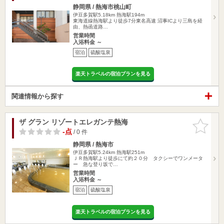
静岡県 / 熱海市桃山町
伊豆多賀駅5.18km
熱海駅194m
東海道線熱海駅より徒歩7分東名高速 沼事ICより三島を経
由、熱函道路…
営業時間
入浴料金 ～
宿泊
硫酸塩泉
楽天トラベルの宿泊プランを見る
関連情報から探す
ザ グラン リゾートエレガンテ熱海
お気に入
りに追加
-点
/ 0 件
静岡県 / 熱海市
伊豆多賀駅5.24km
熱海駅251m
ＪＲ熱海駅より徒歩にて約２０分 タクシーでワンメータ
ー 急な登り坂で…
営業時間
入浴料金 ～
宿泊
硫酸塩泉
楽天トラベルの宿泊プランを見る