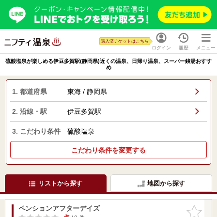
購入済チケットはこちら
ログイン
履歴
メニュー
硫酸塩泉が楽しめる伊豆多賀駅(静岡県)近くの温泉、日帰り温泉、スーパー銭湯おすす
め
1. 都道府県
東海 / 静岡県
2. 沿線・駅
伊豆多賀駅
3. こだわり条件
硫酸塩泉
こだわり条件を変更する
リストから探す
地図から探す
ペンションアフターデイズ
お気に入
りに追加