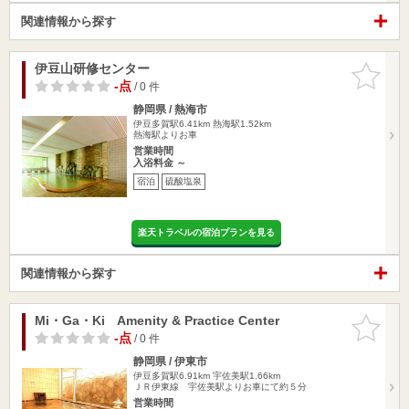
関連情報から探す
伊豆山研修センター
お気に入
りに追加
-点
/ 0 件
静岡県 / 熱海市
伊豆多賀駅6.41km
熱海駅1.52km
熱海駅よりお車
営業時間
入浴料金 ～
宿泊
硫酸塩泉
楽天トラベルの宿泊プランを見る
関連情報から探す
Mi・Ga・Ki Amenity & Practice Center
お気に入
りに追加
-点
/ 0 件
静岡県 / 伊東市
伊豆多賀駅6.91km
宇佐美駅1.66km
ＪＲ伊東線 宇佐美駅よりお車にて約５分
営業時間