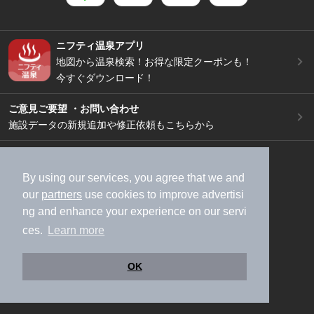
ニフティ温泉アプリ
地図から温泉検索！お得な限定クーポンも！
今すぐダウンロード！
ご意見ご要望 ・お問い合わせ
施設データの新規追加や修正依頼もこちらから
スマートフォン
/
PC
加盟店募集（資料請求）
広告出稿のご案内
By using our services, you agree that we and
our
partners
use cookies to improve advertisi
利用規約
ライフスタイルMEMBERS+規約
ng and enhance your experience on our servi
特定商取引法に基づく表記
ヘルプ
採用情報
ces.
Learn more
運営会社
個人情報保護ポリシー
©NIFTY Lifestyle Co., Ltd.
OK