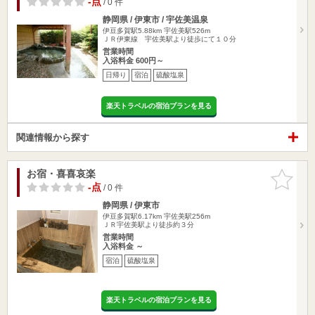
-点
/ 0 件
静岡県 / 伊東市 / 宇佐美温泉
伊豆多賀駅5.88km
宇佐美駅526m
ＪＲ伊東線 宇佐美駅より徒歩にて１０分
営業時間
入浴料金 600円～
日帰り
宿泊
硫酸塩泉
楽天トラベルの宿泊プランを見る
関連情報から探す
お宿・喜喜哀楽
お気に入
りに追加
-点
/ 0 件
静岡県 / 伊東市
伊豆多賀駅6.17km
宇佐美駅256m
ＪＲ宇佐美駅より徒歩約３分
営業時間
入浴料金 ～
宿泊
硫酸塩泉
楽天トラベルの宿泊プランを見る