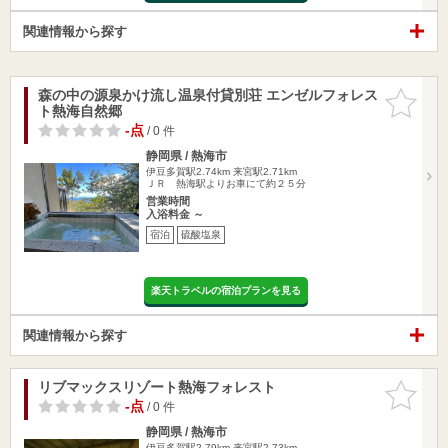
関連情報から探す
森の中の源泉かけ流し温泉付貸別荘 エンゼルフォレス
お気に入
ト熱海自然郷
りに追加
-点
/ 0 件
静岡県 / 熱海市
伊豆多賀駅2.74km
来宮駅2.71km
ＪＲ 熱海駅よりお車にて約２５分
営業時間
入浴料金 ～
宿泊
硫酸塩泉
楽天トラベルの宿泊プランを見る
関連情報から探す
リブマックスリゾート熱海フォレスト
お気に入
りに追加
-点
/ 0 件
静岡県 / 熱海市
伊豆多賀駅2.79km
来宮駅2.73km