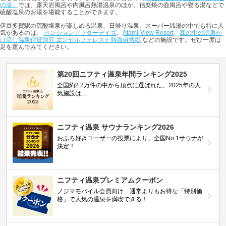
の湯」
では、露天岩風呂や内風呂熱湯温泉のほか、信楽焼の壺風呂や寝る湯などで
硫酸塩泉のお湯を堪能することができます。
伊豆多賀駅の硫酸塩泉が楽しめる温泉、日帰り温泉、スーパー銭湯の中でも特に人
気があるのは、
ペンションアフターデイズ
、
Atami-View Resort
、
森の中の源泉か
け流し温泉付貸別荘 エンゼルフォレスト熱海自然郷
などの施設です。ぜひ一度は
足を運んでみてください。
第20回ニフティ温泉年間ランキング2025
全国約2.2万件の中から頂点に選ばれた、2025年の人
気施設は…
ニフティ温泉 サウナランキング2026
おふろ好きユーザーの投票により、全国No.1サウナが
決定！
ニフティ温泉プレミアムクーポン
ノジマモバイル会員向け 通常よりもお得な「特別価
格」で人気の温泉を満喫できる！