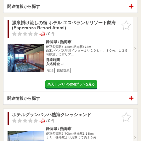
関連情報から探す
源泉掛け流しの宿 ホテル エスペランサリゾート熱海
お気に入
(Esperanza Resort Atami)
りに追加
-点
/ 0 件
静岡県 / 熱海市
伊豆多賀駅5.48km
熱海駅673m
西湘バイパス早川インターより２０ｋｍ、３０分、１３５
号線沿いに有りア…
営業時間
入浴料金 ～
宿泊
硫酸塩泉
楽天トラベルの宿泊プランを見る
関連情報から探す
ホテルグランバッハ熱海クレッシェンド
お気に入
りに追加
-点
/ 0 件
静岡県 / 熱海市
伊豆多賀駅5.70km
熱海駅1.18km
ＪＲ 熱海駅よりお車にて約１５分