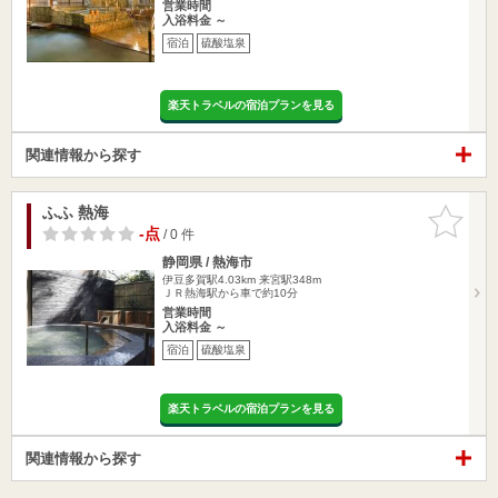
営業時間
入浴料金 ～
宿泊
硫酸塩泉
楽天トラベルの宿泊プランを見る
関連情報から探す
ふふ 熱海
お気に入
りに追加
-点
/ 0 件
静岡県 / 熱海市
伊豆多賀駅4.03km
来宮駅348m
ＪＲ熱海駅から車で約10分
営業時間
入浴料金 ～
宿泊
硫酸塩泉
楽天トラベルの宿泊プランを見る
関連情報から探す