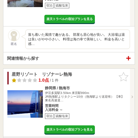
宿泊
硫酸塩泉
楽天トラベルの宿泊プランを見る
落ち着いた風情で趣がある。 部屋も居心地が良い。 大浴場は湯
は良いがやや小さい。 料理は海の幸で美味しい。 料金を高いと
感…
匿名
関連情報から探す
星野リゾート リゾナーレ熱海
お気に入
りに追加
1.0点
/ 1 件
静岡県 / 熱海市
伊豆多賀駅3.50km
来宮駅890m
JR熱海駅よりタクシー10分（熱海駅より送迎有） 【車】
東名高速道…
営業時間
入浴料金 ～
宿泊
硫酸塩泉
楽天トラベルの宿泊プランを見る