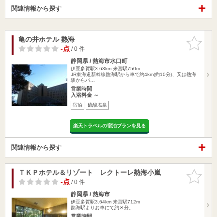
関連情報から探す
亀の井ホテル 熱海
お気に入
りに追加
-点
/ 0 件
静岡県 / 熱海市水口町
伊豆多賀駅3.63km
来宮駅750m
JR東海道新幹線熱海駅から車で約4km(約10分)、又は熱海
駅からバ…
営業時間
入浴料金 ～
宿泊
硫酸塩泉
楽天トラベルの宿泊プランを見る
関連情報から探す
ＴＫＰホテル＆リゾート レクトーレ熱海小嵐
お気に入
りに追加
-点
/ 0 件
静岡県 / 熱海市
伊豆多賀駅3.64km
来宮駅712m
熱海駅よりお車にて約８分。
営業時間