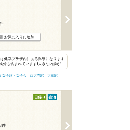
>
2件
お気に入りに追加
処は健幸プラザ内にある温泉になります
成分も含まれています❗大きな内湯が…
山 女子旅・女子会
西大寺駅
大富駅
日帰り
宿泊
>
13件