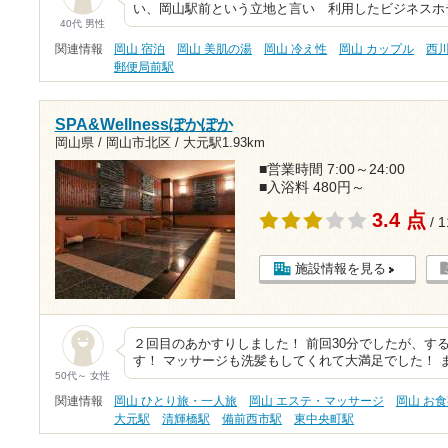
い、岡山駅前という立地と言い 利用したビジネスホ
40代 男性
関連情報
岡山 宿泊
岡山 美肌の湯
岡山 冷え性
岡山 カップル
西
郵便局前駅
SPA&Wellnessぽかぽか
岡山県 / 岡山市北区 /
大元駅1.93km
■営業時間 7:00～24:00
■入浴料 480円～
3.4 点
/ 
施設情報を見る
２回目のあかすりしました！ 前回30分でしたが、す
す！ マッサージも洗髪もしてくれて大満足でした！ 
50代～ 女性
関連情報
岡山 ひとり旅・一人旅
岡山 エステ・マッサージ
岡山 お
大元駅
清輝橋駅
備前西市駅
東中央町駅