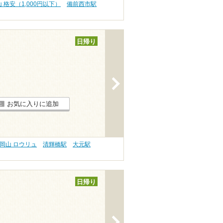
 格安（1,000円以下）
備前西市駅
日帰り
>
お気に入りに追加
岡山 ロウリュ
清輝橋駅
大元駅
日帰り
>