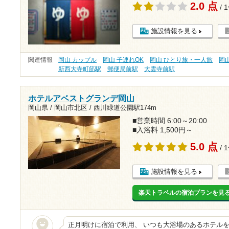
2.0 点
/ 
施設情報を見る
関連情報
岡山 カップル
岡山 子連れOK
岡山 ひとり旅・一人旅
岡
新西大寺町筋駅
郵便局前駅
大雲寺前駅
ホテルアベストグランデ岡山
岡山県 / 岡山市北区 /
西川緑道公園駅174m
■営業時間 6:00～20:00
■入浴料 1,500円～
5.0 点
/ 
施設情報を見る
楽天トラベルの宿泊プランを見
正月明けに宿泊で利用、 いつも大浴場のあるホテル