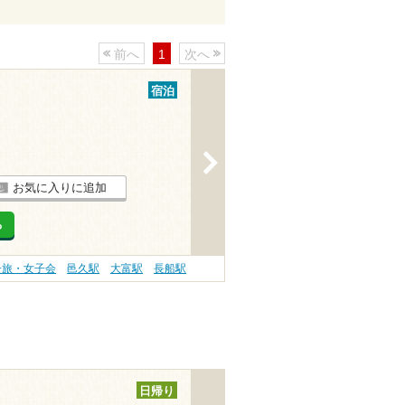
前へ
1
次へ
宿泊
>
お気に入りに追加
る
子旅・女子会
邑久駅
大富駅
長船駅
日帰り