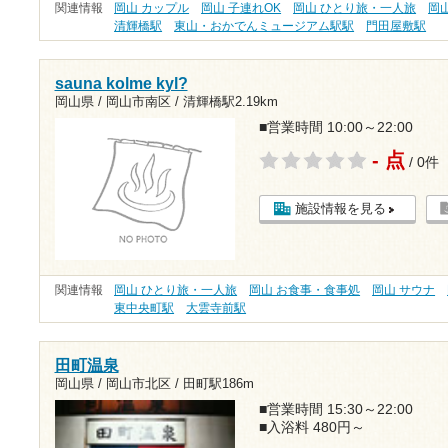
関連情報
岡山 カップル
岡山 子連れOK
岡山 ひとり旅・一人旅
岡山
清輝橋駅
東山・おかでんミュージアム駅駅
門田屋敷駅
sauna kolme kyl?
岡山県 / 岡山市南区 /
清輝橋駅2.19km
■営業時間 10:00～22:00
- 点
/ 0件
施設情報を見る
関連情報
岡山 ひとり旅・一人旅
岡山 お食事・食事処
岡山 サウナ
東中央町駅
大雲寺前駅
田町温泉
岡山県 / 岡山市北区 /
田町駅186m
■営業時間 15:30～22:00
■入浴料 480円～