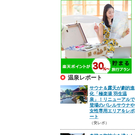
温泉レポート
サウナ＆露天が劇的進
化「極楽湯 羽生温
泉」！リニューアルで
登場のバレルサウナや
女性専用エリアをレポ
ート
（突レポ）