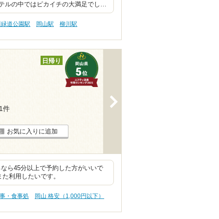
テルの中ではピカイチの大満足でし…
川緑道公園駅
岡山駅
柳川駅
日帰り
>
11件
お気に入りに追加
るなら45分以上で予約した方がいいで
また利用したいです。
食事・食事処
岡山 格安（1,000円以下）