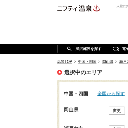
一人旅に
温浴施設を探す
電
温泉TOP
>
中国・四国
>
岡山県
>
瀬戸
選択中のエリア
全国から探す
中国・四国
岡山県
変更