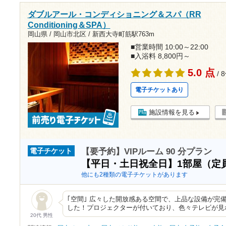
ダブルアール・コンディショニング＆スパ（RR
Conditioning＆SPA）
岡山県 / 岡山市北区 /
新西大寺町筋駅763m
■営業時間 10:00～22:00
■入浴料 8,800円～
5.0 点
/ 
電子チケットあり
施設情報を見る
【要予約】VIPルーム 90 分プラン
電子チケット
【平日・土日祝全日】1部屋（定
他にも2種類の電子チケットがあります
｢空間｣ 広々した開放感ある空間で、上品な設備が完
した！プロジェクターが付いており、色々テレビが見れ
20代 男性