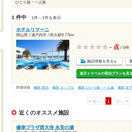
ひとり旅・一人旅
1 件中
1件～1件を表示
ホテルリマーニ
岡山県 / 瀬戸内市 /
邑久駅8.77km
- 点
/ 0件
施設情報を見る
楽天トラベルの宿泊プランを見
関連情報
備前 宿泊
備前 カップル
備前 ひとり旅・一人旅
備前 女
前へ
1
次へ
近くのオススメ施設
健幸プラザ西大寺 永安の湯