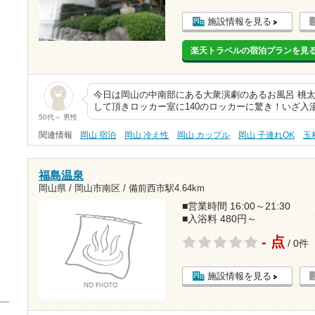
施設情報を見る
楽天トラベルの宿泊プランを見
今日は岡山の中南部にある大衆演劇のあるお風呂 桃
して頂きロッカー室に140のロッカーに驚き！いざ入
50代～ 男性
関連情報
岡山 宿泊
岡山 冷え性
岡山 カップル
岡山 子連れOK
玉
福島温泉
岡山県 / 岡山市南区 /
備前西市駅4.64km
■営業時間 16:00～21:30
■入浴料 480円～
- 点
/ 0件
施設情報を見る