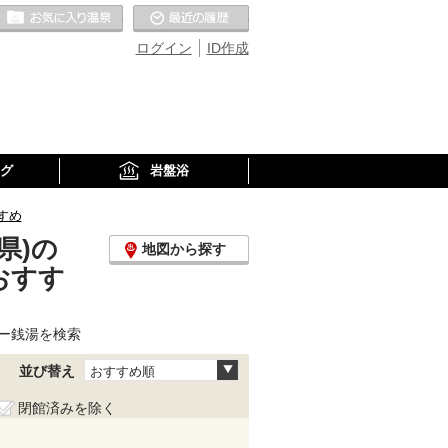
お気に入りの温泉
最近の履歴
ログイン
ID作成
グ
岩盤浴
すめ
県)の
地図から探す
おすす
ー銭湯を検索
並び替え
おすすめ順
閉館済みを除く