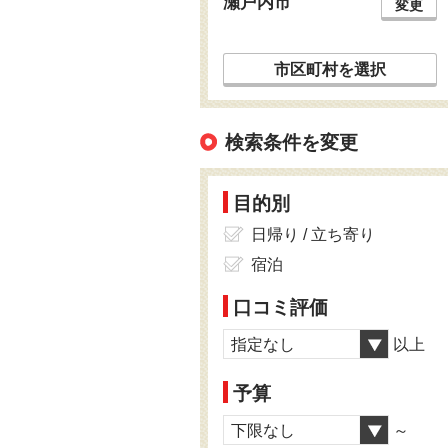
瀬戸内市
変更
市区町村を選択
検索条件を変更
目的別
日帰り / 立ち寄り
宿泊
口コミ評価
指定なし
以上
予算
下限なし
～