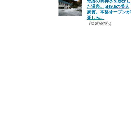
奇跡の御神水を沸かし
た温泉。pH9.6の美人
泉質。本格オープンが
楽しみ。
（温泉探訪記）