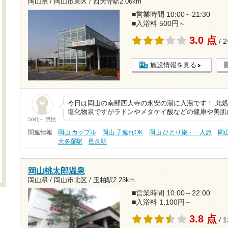
岡山県 / 岡山市東区 /
西大寺駅2.06km
■営業時間 10:00～21:30
■入浴料 500円～
3.0 点
/ 
施設情報を見る
今日は岡山の南部西大寺の永安の湯に入湯です！ 此
塩化物泉ですがラドンやメタケイ酸などの健康や美肌
50代～ 男性
関連情報
岡山 カップル
岡山 子連れOK
岡山 ひとり旅・一人旅
岡
大多羅駅
邑久駅
岡山桃太郎温泉
岡山県 / 岡山市北区 /
玉柏駅2.23km
■営業時間 10:00～22:00
■入浴料 1,100円～
3.8 点
/ 