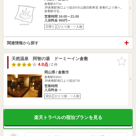
倉敷駅477m
JR倉敷駅南口より徒歩5分山陽自動車道 倉敷ICより南へ。
倉敷駅付近…
営業時間 16:00～21:00
入浴料金 450円～
日帰り
ひとり旅・一人旅
関連情報から探す
天然温泉 阿智の湯 ドーミーイン倉敷
お気に入
りに追加
4.0点
/ 2 件
岡山県 / 倉敷市
倉敷駅630m
JR倉敷駅南口より徒歩7分
営業時間
入浴料金 ～
宿泊
ひとり旅・一人旅
楽天トラベルの宿泊プランを見る