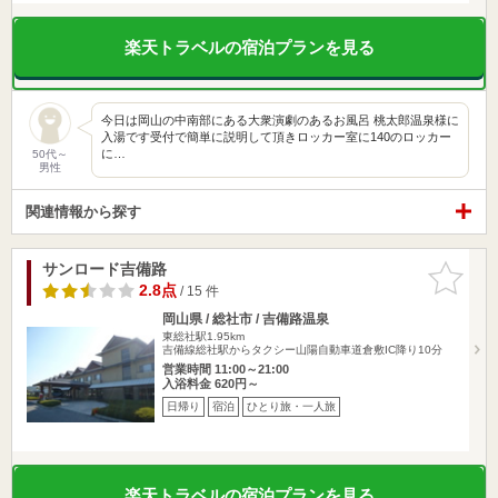
楽天トラベルの宿泊プランを見る
今日は岡山の中南部にある大衆演劇のあるお風呂 桃太郎温泉様に
入湯です受付で簡単に説明して頂きロッカー室に140のロッカー
に…
50代～
男性
関連情報から探す
サンロード吉備路
お気に入
りに追加
2.8点
/ 15 件
岡山県 / 総社市 / 吉備路温泉
東総社駅1.95km
吉備線総社駅からタクシー山陽自動車道倉敷IC降り10分
営業時間 11:00～21:00
入浴料金 620円～
日帰り
宿泊
ひとり旅・一人旅
楽天トラベルの宿泊プランを見る