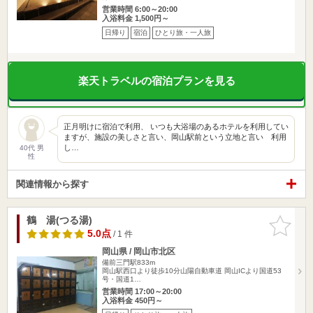
営業時間 6:00～20:00
入浴料金 1,500円～
日帰り
宿泊
ひとり旅・一人旅
楽天トラベルの宿泊プランを見る
正月明けに宿泊で利用、 いつも大浴場のあるホテルを利用してい
ますが、施設の美しさと言い、岡山駅前という立地と言い 利用
し…
40代 男
性
関連情報から探す
鶴 湯(つる湯)
お気に入
りに追加
5.0点
/ 1 件
岡山県 / 岡山市北区
備前三門駅833m
岡山駅西口より徒歩10分山陽自動車道 岡山ICより国道53
号・国道1…
営業時間 17:00～20:00
入浴料金 450円～