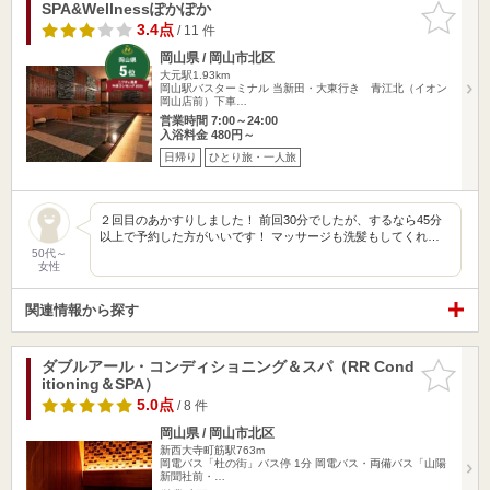
SPA&Wellnessぽかぽか
お気に入
りに追加
3.4点
/ 11 件
岡山県 / 岡山市北区
大元駅1.93km
岡山駅バスターミナル 当新田・大東行き 青江北（イオン
岡山店前）下車…
営業時間 7:00～24:00
入浴料金 480円～
日帰り
ひとり旅・一人旅
２回目のあかすりしました！ 前回30分でしたが、するなら45分
以上で予約した方がいいです！ マッサージも洗髪もしてくれ…
50代～
女性
関連情報から探す
ダブルアール・コンディショニング＆スパ（RR Cond
お気に入
itioning＆SPA）
りに追加
5.0点
/ 8 件
岡山県 / 岡山市北区
新西大寺町筋駅763m
岡電バス「杜の街」バス停 1分 岡電バス・両備バス「山陽
新聞社前・…