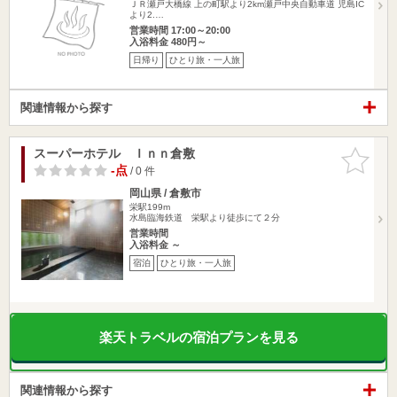
ＪＲ瀬戸大橋線 上の町駅より2km瀬戸中央自動車道 児島IC
より2.…
営業時間 17:00～20:00
入浴料金 480円～
日帰り
ひとり旅・一人旅
関連情報から探す
スーパーホテル Ｉｎｎ倉敷
お気に入
りに追加
-点
/ 0 件
岡山県 / 倉敷市
栄駅199m
水島臨海鉄道 栄駅より徒歩にて２分
営業時間
入浴料金 ～
宿泊
ひとり旅・一人旅
楽天トラベルの宿泊プランを見る
関連情報から探す