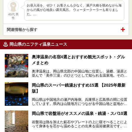
お昼入浴を、ぜひ！ お客さんも少なく、瀬戸大橋を眺めながら海
からの風が心地良い露天風呂。 ウォータークーラーも有りまし
た。…
40代 男
性
関連情報から探す
岡山県のニフティ温泉ニュース
奥津温泉の名宿4選とおすすめ観光スポット・グル
メまとめ
奥津温泉は、岡山県北部の中国山地に位置し、湯郷、湯原と
並んで「美作三湯」のひとつとして知られる温泉地。その泉
質は美人の湯として知られ、肌がスベスベになると評判で
す。
岡山県のスーパー銭湯おすすめ15選 【2025年最新
版】
この記事では、奥津温泉で宿泊におすすめの宿、観光スポッ
ト、そして日帰り温泉施設を詳しくご紹介！奥津温泉の魅力
岡山県は中国地方の瀬戸内海側、兵庫県と広島県の間に位置
を存分に味わい、癒しの旅を楽しんでくださいね。
しています。県内は山陰地方につながる中国山地と盆地から
成る北部、吉備高原など丘陵地帯が広がる中部、おだやかな
海に多数の島々が浮かぶ瀬戸内海に面した南部に分けられま
岡山県で岩盤浴がオススメの温泉・銭湯・スパ10選
す。年間を通じて降水量が少ない「晴れの国」で、モモやブ
ドウなど果物の栽培が盛んなうえ、その品質の高さは全国的
岩盤浴は熱を加えた鉱石やプレートの上に寝そべることによ
にも有名です。
って身体をを芯から温めることの出来る温浴健康法です。じ
んわりと身体の内部を温めて発汗を促すことでリラックス効