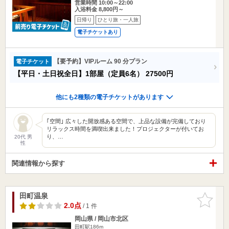
営業時間 10:00～22:00
入浴料金 8,800円～
日帰り
ひとり旅・一人旅
電子チケットあり
【要予約】VIPルーム 90 分プラン
電子チケット
【平日・土日祝全日】1部屋（定員6名）
27500円
他にも2種類の電子チケットがあります
｢空間｣ 広々した開放感ある空間で、上品な設備が完備しており
リラックス時間を満喫出来ました！プロジェクターが付いてお
り、…
20代 男
性
関連情報から探す
田町温泉
お気に入
りに追加
2.0点
/ 1 件
岡山県 / 岡山市北区
田町駅186m