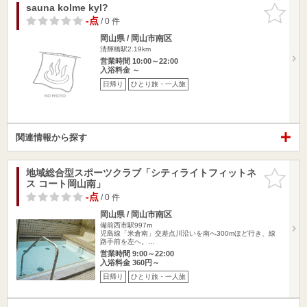
sauna kolme kyl?
お気に入
りに追加
-点
/ 0 件
岡山県 / 岡山市南区
清輝橋駅2.19km
営業時間 10:00～22:00
入浴料金 ～
日帰り
ひとり旅・一人旅
関連情報から探す
地域総合型スポーツクラブ「シティライトフィットネ
お気に入
ス コート岡山南」
りに追加
-点
/ 0 件
岡山県 / 岡山市南区
備前西市駅997m
児島線「米倉南」交差点川沿いを南へ300mほど行き、線
路手前を左へ。…
営業時間 9:00～22:00
入浴料金 360円～
日帰り
ひとり旅・一人旅