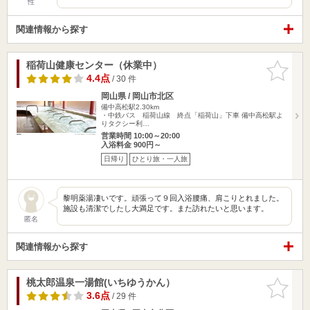
性
関連情報から探す
稲荷山健康センター（休業中）
お気に入
りに追加
4.4点
/ 30 件
岡山県 / 岡山市北区
備中高松駅2.30km
・中鉄バス 稲荷山線 終点「稲荷山」下車 備中高松駅よ
りタクシー利…
営業時間 10:00～20:00
入浴料金 900円～
日帰り
ひとり旅・一人旅
黎明薬湯凄いです。頑張って９回入浴腰痛、肩こりとれました。
施設も清潔でしたし大満足です。また訪れたいと思います。
匿名
関連情報から探す
桃太郎温泉一湯館(いちゆうかん）
お気に入
りに追加
3.6点
/ 29 件