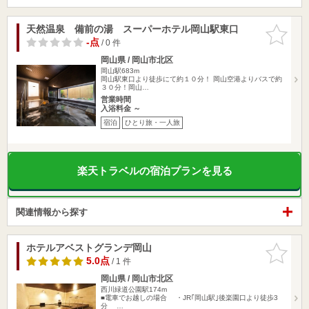
天然温泉 備前の湯 スーパーホテル岡山駅東口
お気に入
りに追加
-点
/ 0 件
岡山県 / 岡山市北区
岡山駅683m
岡山駅東口より徒歩にて約１０分！ 岡山空港よりバスで約
３０分！岡山…
営業時間
入浴料金 ～
宿泊
ひとり旅・一人旅
楽天トラベルの宿泊プランを見る
関連情報から探す
ホテルアベストグランデ岡山
お気に入
りに追加
5.0点
/ 1 件
岡山県 / 岡山市北区
西川緑道公園駅174m
■電車でお越しの場合 ・JR｢岡山駅｣後楽園口より徒歩3
分 …