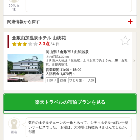
20代 女
性
関連情報から探す
倉敷由加温泉ホテル 山桃花
お気に入
りに追加
3.3点
/ 4 件
岡山県 / 倉敷市 / 由加温泉
上の町駅3.32km
ＪＲ瀬戸大橋線「児島駅」よりお車で約１５分。JR「倉敷
駅」倉敷美観地…
営業時間 11:00～15:00
入浴料金 1,870円～
日帰り
宿泊
ひとり旅・一人旅
楽天トラベルの宿泊プランを見る
数件のホテルチェーンの一角とあって、シティホテルっぽい手堅
いサービスでした。 お湯は、大浴場は特徴ありませんでしたが、
部屋…
匿名