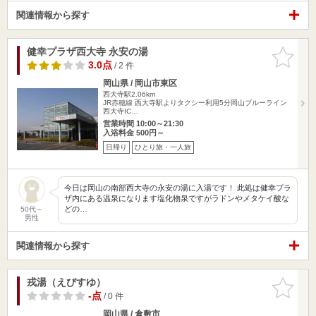
関連情報から探す
健幸プラザ西大寺 永安の湯
お気に入
りに追加
3.0点
/ 2 件
岡山県 / 岡山市東区
西大寺駅2.06km
JR赤穂線 西大寺駅よりタクシー利用5分岡山ブルーライン
西大寺IC…
営業時間 10:00～21:30
入浴料金 500円～
日帰り
ひとり旅・一人旅
今日は岡山の南部西大寺の永安の湯に入湯です！ 此処は健幸プラ
ザ内にある温泉になります塩化物泉ですがラドンやメタケイ酸な
どの…
50代～
男性
関連情報から探す
戎湯（えびすゆ）
お気に入
りに追加
-点
/ 0 件
岡山県 / 倉敷市