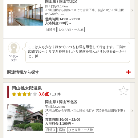
岡山県 / 岡山市北区
野々口駅5.14km
JR岡山駅から路線バスにて吉宗下車、徒歩10分JR岡山駅
から20分、…
営業時間 14:00～22:00
入浴料金 800円～
日帰り
ひとり旅・一人旅
ここは人も少なく静かでいつもお昼を用意して行きます。二階の
広間でゆっくりでき昼寝をしたり漫画を読んだりお昼を食べたり
と。孫…
50代～
女性
関連情報から探す
岡山桃太郎温泉
お気に入
りに追加
3.8点
/ 13 件
岡山県 / 岡山市北区
玉柏駅2.23km
JR岡山駅から宇野バス山陽団地行きで20分黒田団地下車す
ぐ
営業時間 10:00～22:00
入浴料金 1,100円～
日帰り
宿泊
ひとり旅・一人旅