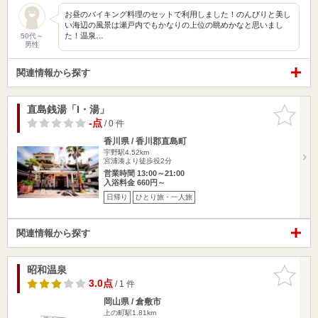
お昼のバイキング料理のセットで利用しました！のんびりと美し
い海辺の風景は瀬戸内でもかなりの上位の眺めかなと思いまし
た！温泉…
50代～
男性
関連情報から探す
直島銭湯「I・湯」
お気に入
りに追加
-点
/ 0 件
香川県 / 香川郡直島町
宇野駅4.52km
宮浦湊より徒歩役2分
営業時間 13:00～21:00
入浴料金 660円～
日帰り
ひとり旅・一人旅
関連情報から探す
昭和温泉
お気に入
りに追加
3.0点
/ 1 件
岡山県 / 倉敷市
上の町駅1.81km