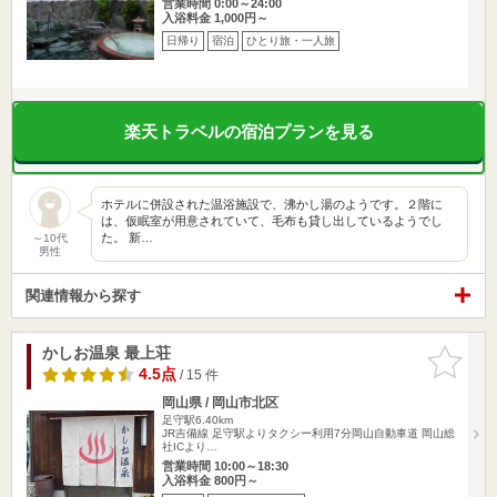
営業時間 0:00～24:00
入浴料金 1,000円～
日帰り
宿泊
ひとり旅・一人旅
楽天トラベルの宿泊プランを見る
ホテルに併設された温浴施設で、沸かし湯のようです。２階に
は、仮眠室が用意されていて、毛布も貸し出しているようでし
た。 新…
～10代
男性
関連情報から探す
かしお温泉 最上荘
お気に入
りに追加
4.5点
/ 15 件
岡山県 / 岡山市北区
足守駅6.40km
JR吉備線 足守駅よりタクシー利用7分岡山自動車道 岡山総
社ICより…
営業時間 10:00～18:30
入浴料金 800円～