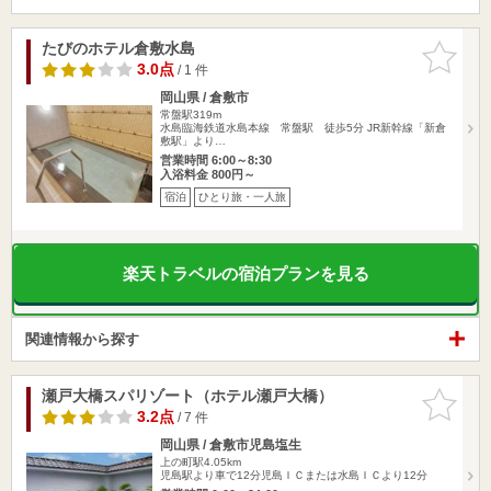
たびのホテル倉敷水島
お気に入
りに追加
3.0点
/ 1 件
岡山県 / 倉敷市
常盤駅319m
水島臨海鉄道水島本線 常盤駅 徒歩5分 JR新幹線「新倉
敷駅」より…
営業時間 6:00～8:30
入浴料金 800円～
宿泊
ひとり旅・一人旅
楽天トラベルの宿泊プランを見る
関連情報から探す
瀬戸大橋スパリゾート（ホテル瀬戸大橋）
お気に入
りに追加
3.2点
/ 7 件
岡山県 / 倉敷市児島塩生
上の町駅4.05km
児島駅より車で12分児島ＩＣまたは水島ＩＣより12分