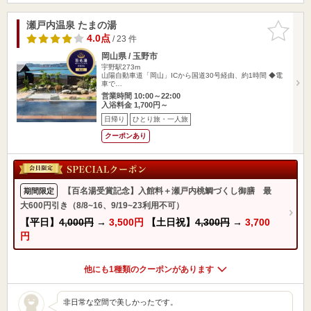
瀬戸内温泉 たまの湯
お気に入
りに追加
4.0点
/ 23 件
岡山県 / 玉野市
宇野駅273m
山陽自動車道「岡山」ICから国道30号経由、約1時間 ◆電
車で…
営業時間 10:00～22:00
入浴料金 1,700円～
日帰り
ひとり旅・一人旅
クーポンあり
【百名湯受賞記念】入館料＋瀬戸内桃鯛づくし御膳 最
期間限定
大600円引き（8/8~16、9/19~23利用不可）
【平日】
4,000円
→
3,500円
【土日祝】
4,300円
→
3,700
円
他にも1種類のクーポンがあります
非日常な空間で美しかったです。