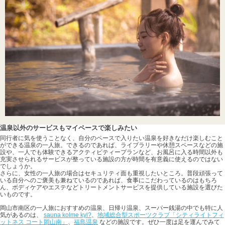
温泉以外のサービスもマイペースで楽しみたい
同行者に気を使うことなく、自分のペースで入りたい温泉を好きなだけ楽しむこと
ができる温泉の一人旅。できるのであれば、ライブラリーや休憩スペースなどの施
設や、一人でも体験できるアクティビティープランなど、お風呂に入る時間以外も
充実させられるサービスが整っている施設の方が時間を有意義に使えるのではない
でしょうか。
さらに、女性の一人旅の場合はセキュリティ面も重視したいところ。普段頑張って
いる自分へのご褒美も兼ねているのであれば、食事にこだわっているのはもちろ
ん、ボディケアやエステなどトリートメントサービスを提供している施設を選びた
いものです。
岡山市南区の一人旅におすすめの温泉、日帰り温泉、スーパー銭湯の中でも特に人
気があるのは、
sauna kolme kyl?
、
地域総合型スポーツクラブ「シティライトフィ
ットネス コート岡山南」
、
福島温泉
などの施設です。ぜひ一度は足を運んでみて