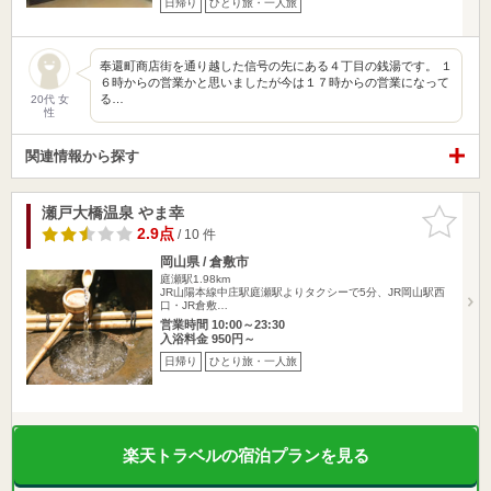
日帰り
ひとり旅・一人旅
奉還町商店街を通り越した信号の先にある４丁目の銭湯です。 １
６時からの営業かと思いましたが今は１７時からの営業になって
る…
20代 女
性
関連情報から探す
瀬戸大橋温泉 やま幸
お気に入
りに追加
2.9点
/ 10 件
岡山県 / 倉敷市
庭瀬駅1.98km
JR山陽本線中庄駅庭瀬駅よりタクシーで5分、JR岡山駅西
口・JR倉敷…
営業時間 10:00～23:30
入浴料金 950円～
日帰り
ひとり旅・一人旅
楽天トラベルの宿泊プランを見る