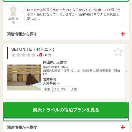
ロッカーは細長く狭かったのと入口からすぐでは無いので裸でう
ろつく感じになってしまいますが、温泉5種にサウナと水風呂と
楽しめ…
20代 女
性
関連情報から探す
SETONITE（セトニテ）
お気に入
りに追加
-点
/ 0 件
岡山県 / 玉野市
備前田井駅1.70km
山陽自動車道「備前I.C.」より約55分 山陽自動車道「岡山
I.C…
営業時間
入浴料金 ～
宿泊
ひとり旅・一人旅
楽天トラベルの宿泊プランを見る
関連情報から探す