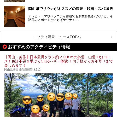
そんな岡山県には、山間部の自然を味わえる温泉から街中の
果だけではなく、代謝が高まり健康や美容にも良い影響が期
気軽に行ける入浴施設まで、さまざまなスーパー銭湯があり
待できます。今回はそんな岩盤浴にこだわった岡山県内のオ
ます。ここでは、岡山県で評判のスーパー銭湯をご紹介しま
岡山県でサウナがオススメの温泉・銭湯・スパ10選
ススメ温泉・銭湯・スパ10ヶ所を紹介させていただきま
しょう。
す。
テレビドラマやバラエティ番組でも多数特集されている、今
話題のスポットといえばサウナ！
「サ活」や「サ道」などという言葉も使われるほど、幅広い
年齢層から人気を集めています。
今回は、岡山県でサウナがおすすめの温泉や銭湯、スパを厳
選してご紹介！
ニフティ温泉ニュースTOPへ
血流が良くなるだけでなく美容効果やリラックス効果も期待
できるサウナで、内側から健康的な体を目指しましょう。
おすすめのアクティビティ情報
【岡山・美作】日本最長クラス約２０ｋｍの林道・山道90分コー
ス！免許不要＆手ぶらOKのバギー体験 ！お子様からお年寄りまで
楽しめます！
岡山県勝田郡奈義町皆木312