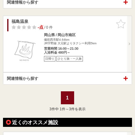
関連情報から探す
福島温泉
お気に入
りに追加
-点
/ 0 件
岡山県 / 岡山市南区
備前西市駅4.64km
JR宇野線 大元駅よりタクシー利用5km
営業時間 16:00～21:30
入浴料金 480円～
日帰り
ひとり旅・一人旅
関連情報から探す
1
3
件中 1件～3件を表示
近くのオススメ施設