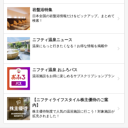
岩盤浴特集
日本全国の岩盤浴情報だけをピックアップ。まとめて
検索！
ニフティ温泉ニュース
温泉にもっと行きたくなる！お得な情報を掲載中
ニフティ温泉 おふろパス
温浴施設をお得に楽しめるサブスクリプションプラン
【ニフティライフスタイル株主優待のご案
内】
株主優待制度で人気の温浴施設に行こう！対象施設が
拡充されました！