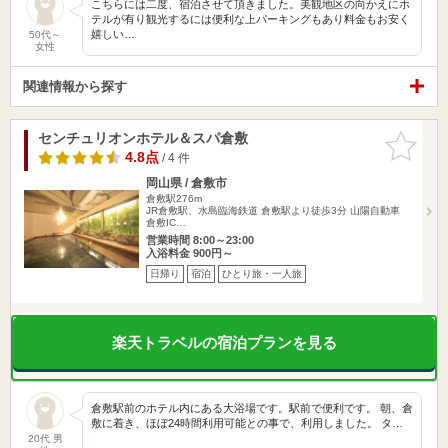
こちらには二度、宿泊させて頂きました。美観地区の向かえにホ
テルが有り観光するには便利な上パーキングもあり料金もお安く
嬉しい…
50代～
女性
関連情報から探す
センチュリオンホテル＆スパ倉敷
お気に入
りに追加
4.8点
/ 4 件
岡山県 / 倉敷市
倉敷駅276m
JR倉敷駅、水島臨海鉄道 倉敷駅より徒歩3分 山陽自動車
倉敷IC…
営業時間 8:00～23:00
入浴料金 900円～
日帰り
宿泊
ひとり旅・一人旅
楽天トラベルの宿泊プランを見る
倉敷駅前のホテル内にある大浴場です。駅前で便利です。 朝、倉
敷に着き、ほぼ24時間利用可能との事で、利用しました。 タ…
20代 男