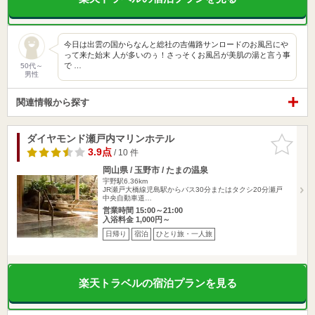
今日は出雲の国からなんと総社の吉備路サンロードのお風呂にや
って来た始末 人が多いのぅ！さっそくお風呂が美肌の湯と言う事
で …
50代～
男性
関連情報から探す
ダイヤモンド瀬戸内マリンホテル
お気に入
りに追加
3.9点
/ 10 件
岡山県 / 玉野市 / たまの温泉
宇野駅6.36km
JR瀬戸大橋線児島駅からバス30分またはタクシ20分瀬戸
中央自動車道…
営業時間 15:00～21:00
入浴料金 1,000円～
日帰り
宿泊
ひとり旅・一人旅
楽天トラベルの宿泊プランを見る