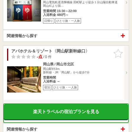
岡山電気軌道清輝橋線 田町駅より徒歩１分山陽自動車道
岡山ICより国…
営業時間 15:30～22:00
入浴料金 480円～
日帰り
ひとり旅・一人旅
関連情報から探す
アパホテル＆リゾート〈岡山駅新幹線口〉
お気に入
りに追加
-点
/ 0 件
岡山県 / 岡山市北区
岡山駅653m
新幹線・JR「岡山駅」から徒歩7分
営業時間
入浴料金 ～
宿泊
ひとり旅・一人旅
楽天トラベルの宿泊プランを見る
関連情報から探す