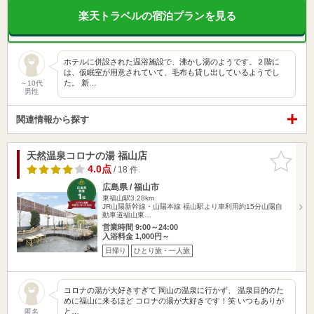
楽天トラベルの宿泊プランを見る
ホテルに併設された温浴施設で、沸かし湯のようです。２階に
は、仮眠室が用意されていて、毛布も貸し出しているようでし
た。 新…
～10代
男性
関連情報から探す
天然温泉コロナの湯 福山店
お気に入
りに追加
4.0点
/ 18 件
広島県 / 福山市
東福山駅3.28km
JR山陽新幹線・山陽本線 福山駅より車利用約15分山陽自
動車道福山東…
営業時間 9:00～24:00
入浴料金 1,000円～
日帰り
ひとり旅・一人旅
コロナの湯が大好きすぎて 岡山の温泉に行かず、 温泉目的のた
めに福山に来るほど コロナの湯が大好きです！笑 いつもありが
と…
匿名