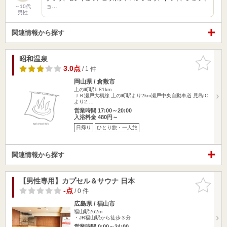
ョ…
～10代
男性
関連情報から探す
昭和温泉
お気に入
りに追加
3.0点
/ 1 件
岡山県 / 倉敷市
上の町駅1.81km
ＪＲ瀬戸大橋線 上の町駅より2km瀬戸中央自動車道 児島IC
より2.…
営業時間 17:00～20:00
入浴料金 480円～
日帰り
ひとり旅・一人旅
関連情報から探す
【男性専用】カプセル＆サウナ 日本
お気に入
りに追加
-点
/ 0 件
広島県 / 福山市
福山駅262m
・JR福山駅から徒歩３分
営業時間 0:00～24:00