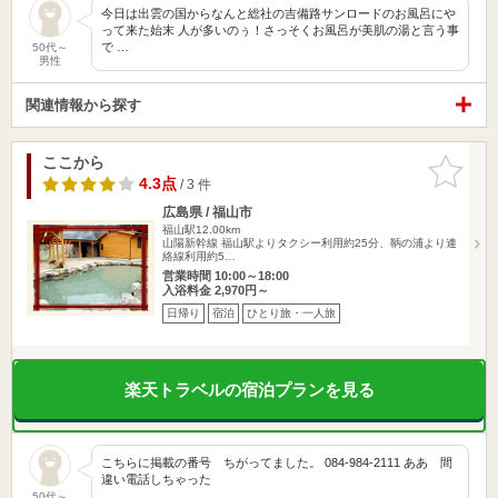
今日は出雲の国からなんと総社の吉備路サンロードのお風呂にや
って来た始末 人が多いのぅ！さっそくお風呂が美肌の湯と言う事
で …
50代～
男性
関連情報から探す
ここから
お気に入
りに追加
4.3点
/ 3 件
広島県 / 福山市
福山駅12.00km
山陽新幹線 福山駅よりタクシー利用約25分、鞆の浦より連
絡線利用約5…
営業時間 10:00～18:00
入浴料金 2,970円～
日帰り
宿泊
ひとり旅・一人旅
楽天トラベルの宿泊プランを見る
こちらに掲載の番号 ちがってました。 084-984-2111 ああ 間
違い電話しちゃった
50代～