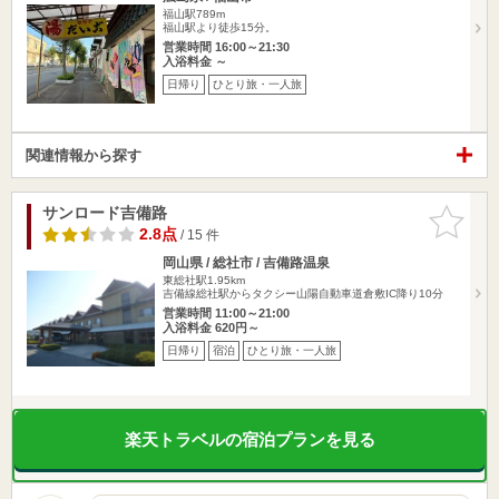
福山駅789m
福山駅より徒歩15分。
営業時間 16:00～21:30
入浴料金 ～
日帰り
ひとり旅・一人旅
関連情報から探す
サンロード吉備路
お気に入
りに追加
2.8点
/ 15 件
岡山県 / 総社市 / 吉備路温泉
東総社駅1.95km
吉備線総社駅からタクシー山陽自動車道倉敷IC降り10分
営業時間 11:00～21:00
入浴料金 620円～
日帰り
宿泊
ひとり旅・一人旅
楽天トラベルの宿泊プランを見る