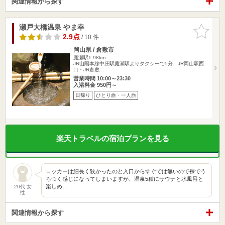
関連情報から探す
瀬戸大橋温泉 やま幸
お気に入
りに追加
2.9点
/ 10 件
岡山県 / 倉敷市
庭瀬駅1.98km
JR山陽本線中庄駅庭瀬駅よりタクシーで5分、JR岡山駅西
口・JR倉敷…
営業時間 10:00～23:30
入浴料金 950円～
日帰り
ひとり旅・一人旅
楽天トラベルの宿泊プランを見る
ロッカーは細長く狭かったのと入口からすぐでは無いので裸でう
ろつく感じになってしまいますが、温泉5種にサウナと水風呂と
楽しめ…
20代 女
性
関連情報から探す