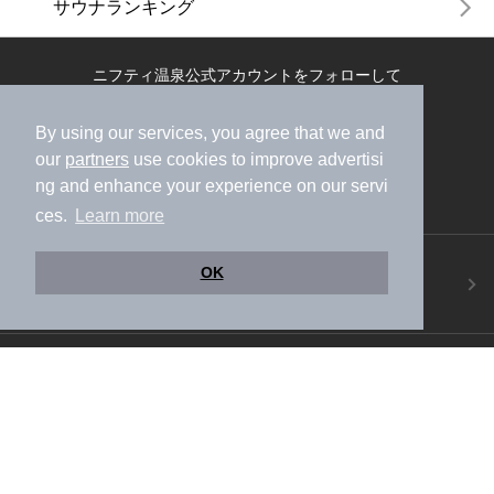
サウナランキング
ニフティ温泉公式アカウントをフォローして
おトク情報やクーポン情報を受け取ろう
By using our services, you agree that we and
our
partners
use cookies to improve advertisi
ng and enhance your experience on our servi
ces.
Learn more
ニフティ温泉アプリ
OK
地図から温泉検索！お得な限定クーポンも！
今すぐダウンロード！
ご意見ご要望 ・お問い合わせ
施設データの新規追加や修正依頼もこちらから
スマートフォン
/
PC
加盟店募集（資料請求）
広告出稿のご案内