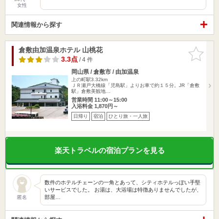
女性
関連情報から探す
倉敷由加温泉ホテル 山桃花
お気に入
りに追加
3.3点
/ 4 件
岡山県 / 倉敷市 / 由加温泉
上の町駅3.32km
ＪＲ瀬戸大橋線「児島駅」よりお車で約１５分。JR「倉敷
駅」倉敷美観地…
営業時間 11:00～15:00
入浴料金 1,870円～
日帰り
宿泊
ひとり旅・一人旅
楽天トラベルの宿泊プランを見る
数件のホテルチェーンの一角とあって、シティホテルっぽい手堅
いサービスでした。 お湯は、大浴場は特徴ありませんでしたが、
部屋…
匿名