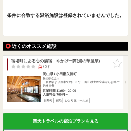
条件に合致する温浴施設は登録されていませんでした。
近くのオススメ施設
宿場町にある心の湯宿 やかげ一譚(湯の華温泉)
お気に入
りに追加
-点
/ 0 件
岡山県 / 小田郡矢掛町
矢掛駅611m
・倉敷駅よりお車で約３５分 ・岡山桃太郎空港からお車で
約６０分
営業時間 11:00～20:00
入浴料金 700円～
日帰り
宿泊
ひとり旅・一人旅
楽天トラベルの宿泊プランを見る