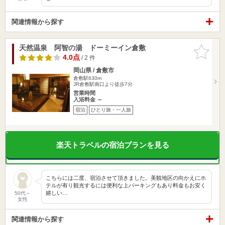
関連情報から探す
天然温泉 阿智の湯 ドーミーイン倉敷
お気に入
りに追加
4.0点
/ 2 件
岡山県 / 倉敷市
倉敷駅630m
JR倉敷駅南口より徒歩7分
営業時間
入浴料金 ～
宿泊
ひとり旅・一人旅
楽天トラベルの宿泊プランを見る
こちらには二度、宿泊させて頂きました。美観地区の向かえにホ
テルが有り観光するには便利な上パーキングもあり料金もお安く
嬉しい…
50代～
女性
関連情報から探す