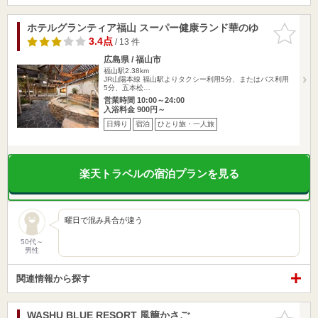
ホテルグランティア福山 スーパー健康ランド華のゆ
お気に入
りに追加
3.4点
/ 13 件
広島県 / 福山市
福山駅2.38km
JR山陽本線 福山駅よりタクシー利用5分、またはバス利用
5分、五本松…
営業時間 10:00～24:00
入浴料金 900円～
日帰り
宿泊
ひとり旅・一人旅
楽天トラベルの宿泊プランを見る
曜日で混み具合が違う
50代～
男性
関連情報から探す
WASHU BLUE RESORT 風籠かさご
お気に入