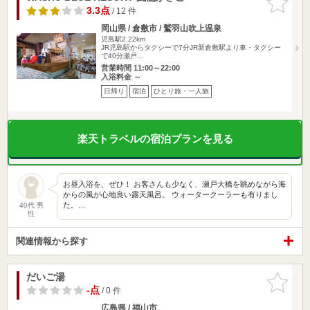
りに追加
3.3点
/ 12 件
岡山県 / 倉敷市 / 鷲羽山吹上温泉
児島駅2.22km
JR児島駅からタクシーで7分JR新倉敷駅より車・タクシー
で40分瀬戸…
営業時間 11:00～22:00
入浴料金 ～
日帰り
宿泊
ひとり旅・一人旅
楽天トラベルの宿泊プランを見る
お昼入浴を、ぜひ！ お客さんも少なく、瀬戸大橋を眺めながら海
からの風が心地良い露天風呂。 ウォータークーラーも有りまし
た。…
40代 男
性
関連情報から探す
だいご湯
お気に入
りに追加
-点
/ 0 件
広島県 / 福山市