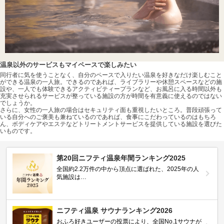
温泉以外のサービスもマイペースで楽しみたい
同行者に気を使うことなく、自分のペースで入りたい温泉を好きなだけ楽しむこと
ができる温泉の一人旅。できるのであれば、ライブラリーや休憩スペースなどの施
設や、一人でも体験できるアクティビティープランなど、お風呂に入る時間以外も
充実させられるサービスが整っている施設の方が時間を有意義に使えるのではない
でしょうか。
さらに、女性の一人旅の場合はセキュリティ面も重視したいところ。普段頑張って
いる自分へのご褒美も兼ねているのであれば、食事にこだわっているのはもちろ
ん、ボディケアやエステなどトリートメントサービスを提供している施設を選びた
いものです。
第20回ニフティ温泉年間ランキング2025
全国約2.2万件の中から頂点に選ばれた、2025年の人
気施設は…
ニフティ温泉 サウナランキング2026
おふろ好きユーザーの投票により、全国No.1サウナが