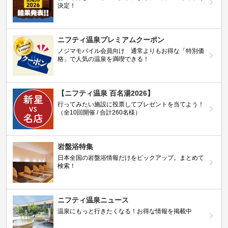
決定！
ニフティ温泉プレミアムクーポン
ノジマモバイル会員向け 通常よりもお得な「特別価
格」で人気の温泉を満喫できる！
【ニフティ温泉 百名湯2026】
行ってみたい施設に投票してプレゼントを当てよう！
（全10回開催 / 合計260名様）
岩盤浴特集
日本全国の岩盤浴情報だけをピックアップ。まとめて
検索！
ニフティ温泉ニュース
温泉にもっと行きたくなる！お得な情報を掲載中