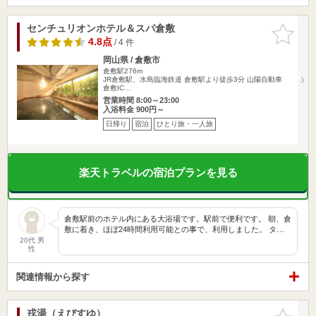
センチュリオンホテル＆スパ倉敷
お気に入
りに追加
4.8点
/ 4 件
岡山県 / 倉敷市
倉敷駅276m
JR倉敷駅、水島臨海鉄道 倉敷駅より徒歩3分 山陽自動車
倉敷IC…
営業時間 8:00～23:00
入浴料金 900円～
日帰り
宿泊
ひとり旅・一人旅
楽天トラベルの宿泊プランを見る
倉敷駅前のホテル内にある大浴場です。駅前で便利です。 朝、倉
敷に着き、ほぼ24時間利用可能との事で、利用しました。 タ…
20代 男
性
関連情報から探す
戎湯（えびすゆ）
お気に入