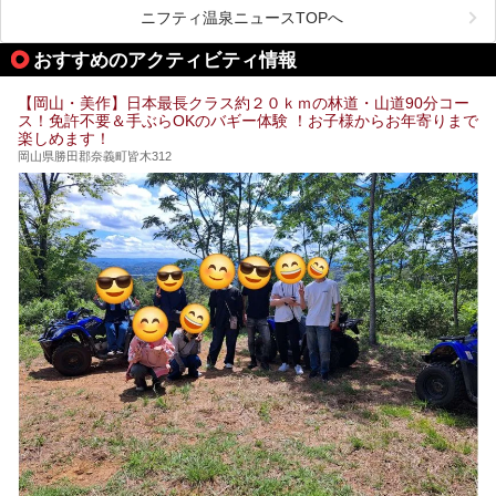
選してご紹介！
ニフティ温泉ニュースTOPへ
血流が良くなるだけでなく美容効果やリラックス効果も期待
できるサウナで、内側から健康的な体を目指しましょう。
おすすめのアクティビティ情報
【岡山・美作】日本最長クラス約２０ｋｍの林道・山道90分コー
ス！免許不要＆手ぶらOKのバギー体験 ！お子様からお年寄りまで
楽しめます！
岡山県勝田郡奈義町皆木312