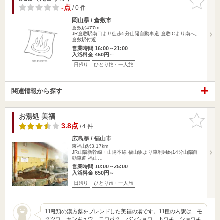
りに追加
-点
/ 0 件
岡山県 / 倉敷市
倉敷駅477m
JR倉敷駅南口より徒歩5分山陽自動車道 倉敷ICより南へ。
倉敷駅付近…
営業時間 16:00～21:00
入浴料金 450円～
日帰り
ひとり旅・一人旅
関連情報から探す
お湯処 美福
お気に入
りに追加
3.8点
/ 4 件
広島県 / 福山市
東福山駅3.17km
JR山陽新幹線・山陽本線 福山駅より車利用約14分山陽自
動車道 福山…
営業時間 10:00～25:00
入浴料金 650円～
日帰り
ひとり旅・一人旅
11種類の漢方薬をブレンドした美福の湯です。11種の内訳は、モ
クツウ、センキュウ、コウボク、バンショウ、トウキ、ショウキ