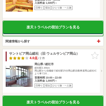
入浴料金 1,500円～
日帰り
宿泊
ひとり旅・一人旅
楽天トラベルの宿泊プランを見る
関連情報から探す
サントピア岡山総社（旧 ウェルサンピア岡山）
お気に入
りに追加
4.0点
/ 2 件
岡山県 / 総社市
総社駅2.46km
岡山駅から伯備線で総社駅25分岡山駅自動車道岡山総社IC
より車で20…
営業時間 10:00～22:00
入浴料金 1,000円～
日帰り
宿泊
ひとり旅・一人旅
楽天トラベルの宿泊プランを見る