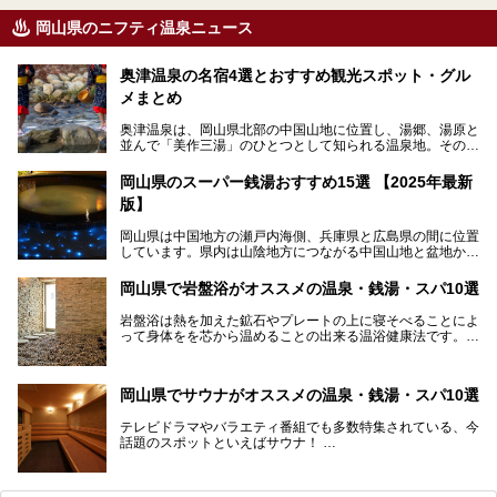
岡山県のニフティ温泉ニュース
奥津温泉の名宿4選とおすすめ観光スポット・グル
メまとめ
奥津温泉は、岡山県北部の中国山地に位置し、湯郷、湯原と
並んで「美作三湯」のひとつとして知られる温泉地。その泉
質は美人の湯として知られ、肌がスベスベになると評判で
す。
岡山県のスーパー銭湯おすすめ15選 【2025年最新
版】
この記事では、奥津温泉で宿泊におすすめの宿、観光スポッ
ト、そして日帰り温泉施設を詳しくご紹介！奥津温泉の魅力
岡山県は中国地方の瀬戸内海側、兵庫県と広島県の間に位置
を存分に味わい、癒しの旅を楽しんでくださいね。
しています。県内は山陰地方につながる中国山地と盆地から
成る北部、吉備高原など丘陵地帯が広がる中部、おだやかな
海に多数の島々が浮かぶ瀬戸内海に面した南部に分けられま
岡山県で岩盤浴がオススメの温泉・銭湯・スパ10選
す。年間を通じて降水量が少ない「晴れの国」で、モモやブ
ドウなど果物の栽培が盛んなうえ、その品質の高さは全国的
岩盤浴は熱を加えた鉱石やプレートの上に寝そべることによ
にも有名です。
って身体をを芯から温めることの出来る温浴健康法です。じ
んわりと身体の内部を温めて発汗を促すことでリラックス効
そんな岡山県には、山間部の自然を味わえる温泉から街中の
果だけではなく、代謝が高まり健康や美容にも良い影響が期
気軽に行ける入浴施設まで、さまざまなスーパー銭湯があり
待できます。今回はそんな岩盤浴にこだわった岡山県内のオ
ます。ここでは、岡山県で評判のスーパー銭湯をご紹介しま
岡山県でサウナがオススメの温泉・銭湯・スパ10選
ススメ温泉・銭湯・スパ10ヶ所を紹介させていただきま
しょう。
す。
テレビドラマやバラエティ番組でも多数特集されている、今
話題のスポットといえばサウナ！
「サ活」や「サ道」などという言葉も使われるほど、幅広い
年齢層から人気を集めています。
今回は、岡山県でサウナがおすすめの温泉や銭湯、スパを厳