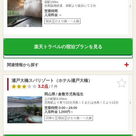
栄駅199m
水島臨海鉄道 栄駅より徒歩にて２分
営業時間
入浴料金 ～
宿泊
ひとり旅・一人旅
楽天トラベルの宿泊プランを見る
関連情報から探す
瀬戸大橋スパリゾート（ホテル瀬戸大橋）
お気に入
りに追加
3.2点
/ 7 件
岡山県 / 倉敷市児島塩生
上の町駅4.05km
児島駅より車で12分児島ＩＣまたは水島ＩＣより12分
営業時間 0:00～24:00
入浴料金 1,000円～
日帰り
宿泊
ひとり旅・一人旅