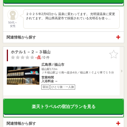
２０２５年2月6日から 温泉に変わってます。 光明湯温泉に変更
されてます。 岡山県高梁市で採掘されている光明石を使っ…
50代～
女性
関連情報から探す
ホテル１－２－３福山
お気に入
りに追加
-点
/ 0 件
広島県 / 福山市
福山駅172m
ＪＲ福山駅より南へ徒歩4分／福山東ＩＣより車で１５分
営業時間
入浴料金 ～
宿泊
ひとり旅・一人旅
楽天トラベルの宿泊プランを見る
関連情報から探す