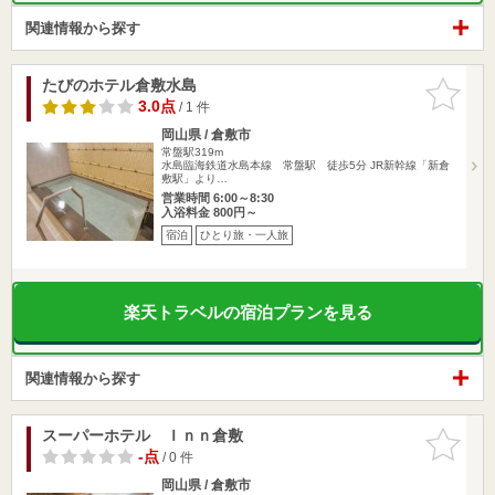
関連情報から探す
たびのホテル倉敷水島
お気に入
りに追加
3.0点
/ 1 件
岡山県 / 倉敷市
常盤駅319m
水島臨海鉄道水島本線 常盤駅 徒歩5分 JR新幹線「新倉
敷駅」より…
営業時間 6:00～8:30
入浴料金 800円～
宿泊
ひとり旅・一人旅
楽天トラベルの宿泊プランを見る
関連情報から探す
スーパーホテル Ｉｎｎ倉敷
お気に入
りに追加
-点
/ 0 件
岡山県 / 倉敷市