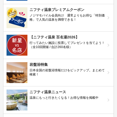
ニフティ温泉プレミアムクーポン
ノジマモバイル会員向け 通常よりもお得な「特別価
格」で人気の温泉を満喫できる！
【ニフティ温泉 百名湯2026】
行ってみたい施設に投票してプレゼントを当てよう！
（全10回開催 / 合計260名様）
岩盤浴特集
日本全国の岩盤浴情報だけをピックアップ。まとめて
検索！
ニフティ温泉ニュース
温泉にもっと行きたくなる！お得な情報を掲載中