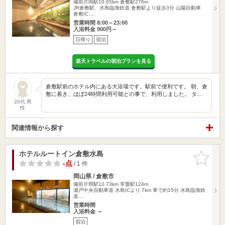
備前片岡駅10.65km
倉敷駅276m
JR倉敷駅、水島臨海鉄道 倉敷駅より徒歩3分 山陽自動車
倉敷IC…
営業時間 8:00～23:00
入浴料金 900円～
日帰り
宿泊
楽天トラベルの宿泊プランを見る
倉敷駅前のホテル内にある大浴場です。駅前で便利です。 朝、倉
敷に着き、ほぼ24時間利用可能との事で、利用しました。 タ…
20代 男
性
関連情報から探す
ホテルルートイン倉敷水島
お気に入
りに追加
-点
/ 1 件
岡山県 / 倉敷市
備前片岡駅10.73km
常盤駅124m
瀬戸中央自動車道 水島ICより 7km 車で約15分 水島臨海鉄
道…
営業時間
入浴料金 ～
宿泊