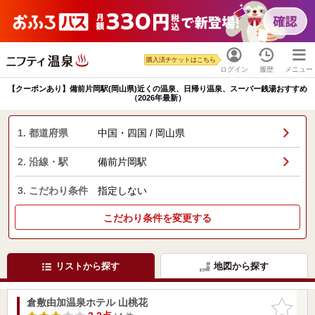
購入済チケットはこちら
ログイン
履歴
メニュー
【クーポンあり】備前片岡駅(岡山県)近くの温泉、日帰り温泉、スーパー銭湯おすすめ
（2026年最新）
1. 都道府県
中国・四国 / 岡山県
2. 沿線・駅
備前片岡駅
3. こだわり条件
指定しない
こだわり条件を変更する
リストから探す
地図から探す
倉敷由加温泉ホテル 山桃花
お気に入
りに追加