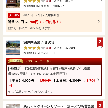
4.0
入浴料：
850円～
岡山県岡山市北区奥田南町6-27
＜8月3日～7日＞入館料割引
クーポン
通常
850円
→
790円（60円お得！）
他にも3個のクーポンがあります。
2
瀬戸内温泉 たまの湯
4.0
入浴料：
1700円～
岡山県玉野市築港1-1-11
【百名湯受賞記念】入館料＋瀬戸内桃鯛づくし御膳
期間限定
最大600円引き（8/8~16、9/19~23利用不可）
【平日】
4,000円
→
3,500円
【土日祝】
4,300円
→
3,700
円
他にも1個のクーポンがあります。
3
あわくらグリーンリゾート 湯～とぴあ黄金泉