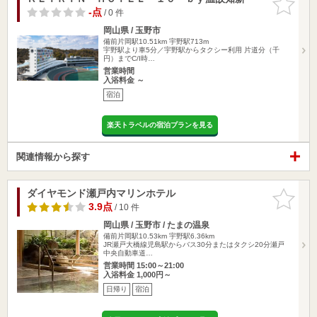
りに追加
-点
/ 0 件
岡山県 / 玉野市
備前片岡駅10.51km
宇野駅713m
宇野駅より車5分／宇野駅からタクシー利用 片道分（千
円）までC/I時…
営業時間
入浴料金 ～
宿泊
楽天トラベルの宿泊プランを見る
関連情報から探す
ダイヤモンド瀬戸内マリンホテル
お気に入
りに追加
3.9点
/ 10 件
岡山県 / 玉野市 / たまの温泉
備前片岡駅10.53km
宇野駅6.36km
JR瀬戸大橋線児島駅からバス30分またはタクシ20分瀬戸
中央自動車道…
営業時間 15:00～21:00
入浴料金 1,000円～
日帰り
宿泊