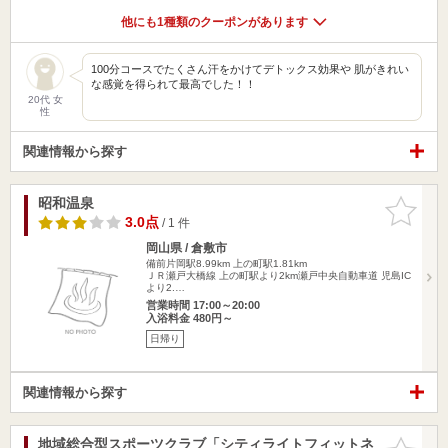
他にも1種類のクーポンがあります
100分コースでたくさん汗をかけてデトックス効果や 肌がきれい
な感覚を得られて最高でした！！
20代 女
性
関連情報から探す
昭和温泉
お気に入
りに追加
3.0点
/ 1 件
岡山県 / 倉敷市
備前片岡駅8.99km
上の町駅1.81km
ＪＲ瀬戸大橋線 上の町駅より2km瀬戸中央自動車道 児島IC
より2.…
営業時間 17:00～20:00
入浴料金 480円～
日帰り
関連情報から探す
地域総合型スポーツクラブ「シティライトフィットネ
お気に入