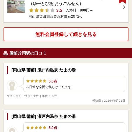
（ゆーとぴあ おうごんせん）
3.5
入浴料：
800円～
岡山県英田郡西粟倉村影石2072-6
無料会員登録して続きを見る
備前片岡駅の口コミ
[岡山県/備前] 瀬戸内温泉 たまの湯
5.0点
非日常な空間で美しかったです。
ゲストさん
| 性別：女性 | 年代：20代
投稿日：2026年6月21日
[岡山県/備前] 瀬戸内温泉 たまの湯
5.0点