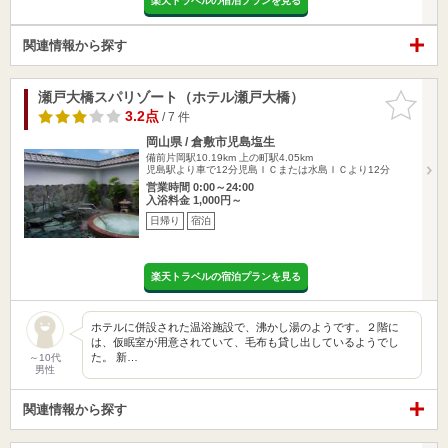
楽天トラベルの宿泊プランを見る
関連情報から探す
瀬戸大橋スパリゾート（ホテル瀬戸大橋）
お気に入
りに追加
3.2点
/ 7 件
岡山県 / 倉敷市児島塩生
備前片岡駅10.19km
上の町駅4.05km
児島駅より車で12分児島ＩＣまたは水島ＩＣより12分
営業時間 0:00～24:00
入浴料金 1,000円～
日帰り
宿泊
楽天トラベルの宿泊プランを見る
ホテルに併設された温浴施設で、沸かし湯のようです。２階に
は、仮眠室が用意されていて、毛布も貸し出しているようでし
た。 新…
～10代
男性
関連情報から探す