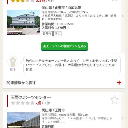
3.3点
/ 4 件
岡山県 / 倉敷市 / 由加温泉
備前片岡駅4.83km
上の町駅3.32km
ＪＲ瀬戸大橋線「児島駅」よりお車で約１５分。JR「倉敷
駅」倉敷美観地…
営業時間 11:00～15:00
入浴料金 1,870円～
日帰り
宿泊
楽天トラベルの宿泊プランを見る
数件のホテルチェーンの一角とあって、シティホテルっぽい手堅
いサービスでした。 お湯は、大浴場は特徴ありませんでしたが、
部屋…
匿名
関連情報から探す
玉野スポーツセンター
お気に入
りに追加
-点
/ 0 件
岡山県 / 玉野市
備前片岡駅7.78km
備前田井駅603m
備前田井駅から１．１ｋｍ(徒歩：１６分)、宇野駅から
４．１ｋｍ(車：…
営業時間