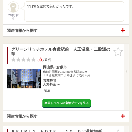
非日常な空間で美しかったです。
20代 女
性
関連情報から探す
グリーンリッチホテル倉敷駅前 人工温泉・二股湯の
お気に入
華
りに追加
-点
/ 0 件
岡山県 / 倉敷市
備前片岡駅10.43km
倉敷駅442m
ＪＲ倉敷駅南口より徒歩にて約４分
営業時間
入浴料金 ～
宿泊
楽天トラベルの宿泊プランを見る
関連情報から探す
ＫＥＩＲＩＮ ＨＯＴＥＬ １０ ｂｙ温故知新
お気に入