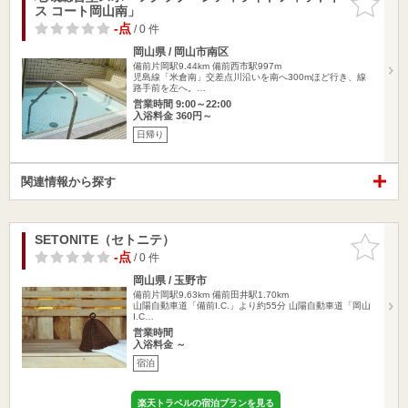
ス コート岡山南」
りに追加
-点
/ 0 件
岡山県 / 岡山市南区
備前片岡駅9.44km
備前西市駅997m
児島線「米倉南」交差点川沿いを南へ300mほど行き、線
路手前を左へ。…
営業時間 9:00～22:00
入浴料金 360円～
日帰り
関連情報から探す
SETONITE（セトニテ）
お気に入
りに追加
-点
/ 0 件
岡山県 / 玉野市
備前片岡駅9.63km
備前田井駅1.70km
山陽自動車道「備前I.C.」より約55分 山陽自動車道「岡山
I.C…
営業時間
入浴料金 ～
宿泊
楽天トラベルの宿泊プランを見る