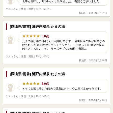
食事も美味し、1日ゆっくり出来ました。 有難うございました。
ゲストさん
| 性別：男性 | 年代：50代～
投稿日：2026年6月21日
[岡山県/備前] 瀬戸内温泉 たまの湯
5.0点
たまの湯は年に3回くらい利用してます。 お風呂やご飯が最高なの
はもちろん 畳の間やリクライニングシートでゆっくり 休憩できる
のもとても良いです。 リーズナブルな価格で贅沢…
ゲストさん
| 性別：男性 | 年代：40代
投稿日：2026年6月18日
[岡山県/備前] 瀬戸内温泉 たまの湯
5.0点
とっても落ち着いた館内で温泉はナトリウム泉でよかったです。
ゲストさん
| 性別：女性 | 年代：40代
投稿日：2026年5月16日