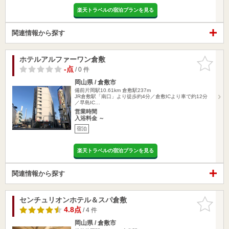
楽天トラベルの宿泊プランを見る
関連情報から探す
ホテルアルファーワン倉敷
お気に入
りに追加
-点
/ 0 件
岡山県 / 倉敷市
備前片岡駅10.61km
倉敷駅237m
JR倉敷駅「南口」より徒歩約4分／倉敷ICより車で約12分
／早島IC…
営業時間
入浴料金 ～
宿泊
楽天トラベルの宿泊プランを見る
関連情報から探す
センチュリオンホテル＆スパ倉敷
お気に入
りに追加
4.8点
/ 4 件
岡山県 / 倉敷市