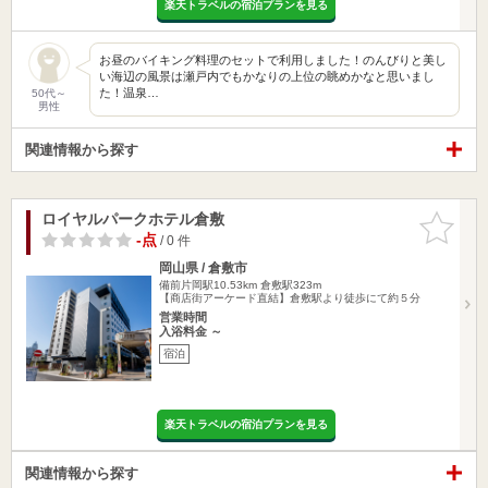
楽天トラベルの宿泊プランを見る
お昼のバイキング料理のセットで利用しました！のんびりと美し
い海辺の風景は瀬戸内でもかなりの上位の眺めかなと思いまし
た！温泉…
50代～
男性
関連情報から探す
ロイヤルパークホテル倉敷
お気に入
りに追加
-点
/ 0 件
岡山県 / 倉敷市
備前片岡駅10.53km
倉敷駅323m
【商店街アーケード直結】倉敷駅より徒歩にて約５分
営業時間
入浴料金 ～
宿泊
楽天トラベルの宿泊プランを見る
関連情報から探す