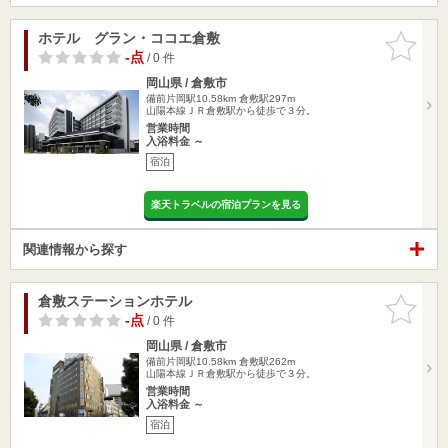
ホテル グラン・ココエ倉敷
お気に入
りに追加
-点
/ 0 件
岡山県 / 倉敷市
備前片岡駅10.58km
倉敷駅297m
山陽本線ＪＲ倉敷駅から徒歩で３分。
営業時間
入浴料金 ～
宿泊
楽天トラベルの宿泊プランを見る
関連情報から探す
倉敷ステーションホテル
お気に入
りに追加
-点
/ 0 件
岡山県 / 倉敷市
備前片岡駅10.58km
倉敷駅262m
山陽本線ＪＲ倉敷駅から徒歩で３分。
営業時間
入浴料金 ～
宿泊