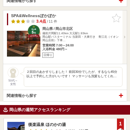
関連情報から探す
SPA&Wellnessぽかぽか
お気に入
りに追加
3.4点
/ 11 件
岡山県 / 岡山市北区
備前片岡駅11.40km
大元駅1.93km
岡山駅バスターミナル 当新田・大東行き 青江北（イオン
岡山店前）下車…
営業時間 7:00～24:00
入浴料金 480円～
日帰り
２回目のあかすりしました！ 前回30分でしたが、するなら45分
以上で予約した方がいいです！ マッサージも洗髪もしてくれ…
50代～
女性
関連情報から探す
岡山県の週間アクセスランキング
1
後楽温泉 ほのかの湯