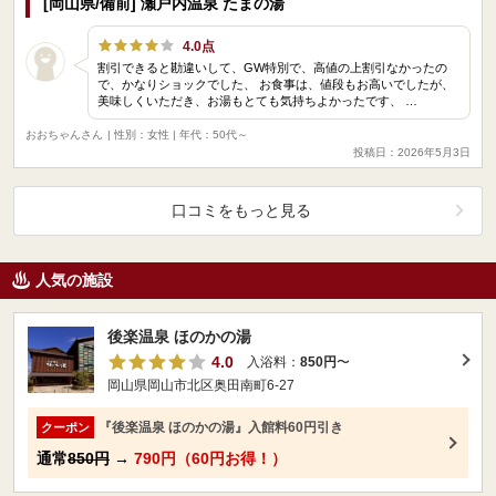
[岡山県/備前] 瀬戸内温泉 たまの湯
4.0点
割引できると勘違いして、GW特別で、高値の上割引なかったの
で、かなりショックでした、 お食事は、値段もお高いでしたが、
美味しくいただき、お湯もとても気持ちよかったです、 …
おおちゃんさん
| 性別：女性 | 年代：50代～
投稿日：2026年5月3日
口コミをもっと見る
人気の施設
後楽温泉 ほのかの湯
4.0
入浴料：
850円
〜
岡山県岡山市北区奥田南町6-27
『後楽温泉 ほのかの湯』入館料60円引き
クーポン
通常
850円
→
790円（60円お得！）