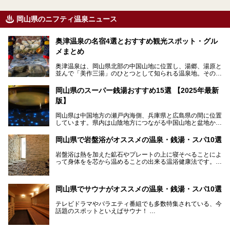
岡山県のニフティ温泉ニュース
奥津温泉の名宿4選とおすすめ観光スポット・グル
メまとめ
奥津温泉は、岡山県北部の中国山地に位置し、湯郷、湯原と
並んで「美作三湯」のひとつとして知られる温泉地。その泉
質は美人の湯として知られ、肌がスベスベになると評判で
す。
岡山県のスーパー銭湯おすすめ15選 【2025年最新
版】
この記事では、奥津温泉で宿泊におすすめの宿、観光スポッ
ト、そして日帰り温泉施設を詳しくご紹介！奥津温泉の魅力
岡山県は中国地方の瀬戸内海側、兵庫県と広島県の間に位置
を存分に味わい、癒しの旅を楽しんでくださいね。
しています。県内は山陰地方につながる中国山地と盆地から
成る北部、吉備高原など丘陵地帯が広がる中部、おだやかな
海に多数の島々が浮かぶ瀬戸内海に面した南部に分けられま
岡山県で岩盤浴がオススメの温泉・銭湯・スパ10選
す。年間を通じて降水量が少ない「晴れの国」で、モモやブ
ドウなど果物の栽培が盛んなうえ、その品質の高さは全国的
岩盤浴は熱を加えた鉱石やプレートの上に寝そべることによ
にも有名です。
って身体をを芯から温めることの出来る温浴健康法です。じ
んわりと身体の内部を温めて発汗を促すことでリラックス効
そんな岡山県には、山間部の自然を味わえる温泉から街中の
果だけではなく、代謝が高まり健康や美容にも良い影響が期
気軽に行ける入浴施設まで、さまざまなスーパー銭湯があり
待できます。今回はそんな岩盤浴にこだわった岡山県内のオ
ます。ここでは、岡山県で評判のスーパー銭湯をご紹介しま
岡山県でサウナがオススメの温泉・銭湯・スパ10選
ススメ温泉・銭湯・スパ10ヶ所を紹介させていただきま
しょう。
す。
テレビドラマやバラエティ番組でも多数特集されている、今
話題のスポットといえばサウナ！
「サ活」や「サ道」などという言葉も使われるほど、幅広い
年齢層から人気を集めています。