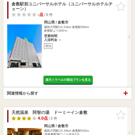
倉敷駅前ユニバーサルホテル（ユニバーサルホテルチ
お気に入
ェーン）
りに追加
-点
/ 0 件
岡山県 / 倉敷市
備前片岡駅10.24km
倉敷駅686m
倉敷駅より800ｍ
営業時間
入浴料金 ～
宿泊
楽天トラベルの宿泊プランを見る
関連情報から探す
天然温泉 阿智の湯 ドーミーイン倉敷
お気に入
りに追加
4.0点
/ 2 件
岡山県 / 倉敷市
備前片岡駅10.28km
倉敷駅630m
JR倉敷駅南口より徒歩7分