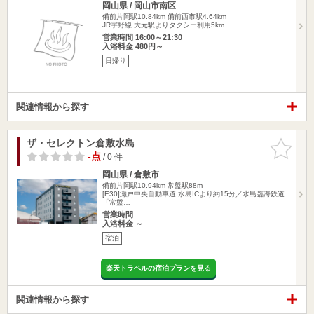
岡山県 / 岡山市南区
備前片岡駅10.84km
備前西市駅4.64km
JR宇野線 大元駅よりタクシー利用5km
営業時間 16:00～21:30
入浴料金 480円～
日帰り
関連情報から探す
ザ・セレクトン倉敷水島
お気に入
りに追加
-点
/ 0 件
岡山県 / 倉敷市
備前片岡駅10.94km
常盤駅88m
[E30]瀬戸中央自動車道 水島ICより約15分／水島臨海鉄道
「常盤…
営業時間
入浴料金 ～
宿泊
楽天トラベルの宿泊プランを見る
関連情報から探す