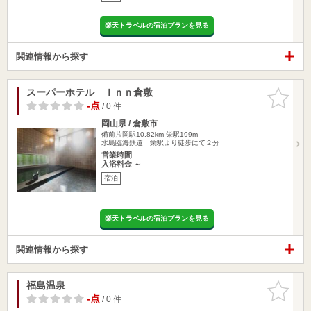
楽天トラベルの宿泊プランを見る
関連情報から探す
スーパーホテル Ｉｎｎ倉敷
お気に入
りに追加
-点
/ 0 件
岡山県 / 倉敷市
備前片岡駅10.82km
栄駅199m
水島臨海鉄道 栄駅より徒歩にて２分
営業時間
入浴料金 ～
宿泊
楽天トラベルの宿泊プランを見る
関連情報から探す
福島温泉
お気に入
りに追加
-点
/ 0 件