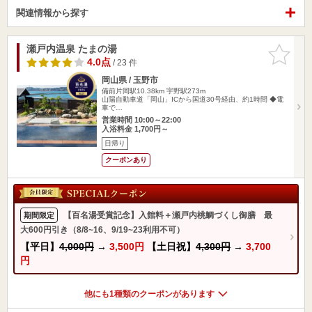
関連情報から探す
瀬戸内温泉 たまの湯
お気に入
りに追加
4.0点
/ 23 件
岡山県 / 玉野市
備前片岡駅10.38km
宇野駅273m
山陽自動車道「岡山」ICから国道30号経由、約1時間 ◆電
車で…
営業時間 10:00～22:00
入浴料金 1,700円～
日帰り
クーポンあり
【百名湯受賞記念】入館料＋瀬戸内桃鯛づくし御膳 最
期間限定
大600円引き（8/8~16、9/19~23利用不可）
【平日】
4,000円
→
3,500円
【土日祝】
4,300円
→
3,700
円
他にも1種類のクーポンがあります