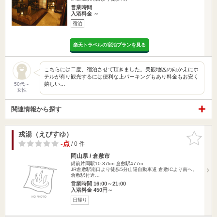
営業時間
入浴料金 ～
宿泊
楽天トラベルの宿泊プランを見る
こちらには二度、宿泊させて頂きました。美観地区の向かえにホ
テルが有り観光するには便利な上パーキングもあり料金もお安く
嬉しい…
50代～
女性
関連情報から探す
戎湯（えびすゆ）
お気に入
りに追加
-点
/ 0 件
岡山県 / 倉敷市
備前片岡駅10.37km
倉敷駅477m
JR倉敷駅南口より徒歩5分山陽自動車道 倉敷ICより南へ。
倉敷駅付近…
営業時間 16:00～21:00
入浴料金 450円～
日帰り