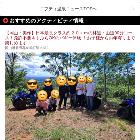
今回は、岡山県でサウナがおすすめの温泉や銭湯、スパを厳
選してご紹介！
ニフティ温泉ニュースTOPへ
血流が良くなるだけでなく美容効果やリラックス効果も期待
できるサウナで、内側から健康的な体を目指しましょう。
おすすめのアクティビティ情報
【岡山・美作】日本最長クラス約２０ｋｍの林道・山道90分コー
ス！免許不要＆手ぶらOKのバギー体験 ！お子様からお年寄りまで
楽しめます！
岡山県勝田郡奈義町皆木312