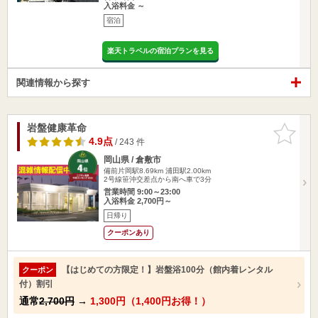
入浴料金 ～
宿泊
楽天トラベルの宿泊プランを見る
関連情報から探す
岩盤健康革命
お気に入
りに追加
4.9点
/ 243 件
岡山県 / 倉敷市
備前片岡駅8.69km
浦田駅2.00km
2号線笹沖交差点から南へ車で3分
営業時間 9:00～23:00
入浴料金 2,700円～
日帰り
クーポンあり
【はじめての方限定！】岩盤浴100分（館内着レンタル
クーポン
付）割引
通常
2,700円
→
1,300円（1,400円お得！）