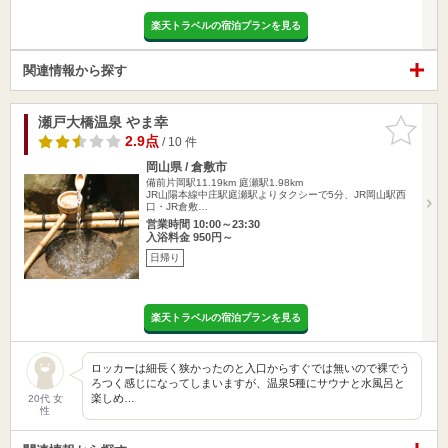
楽天トラベルの宿泊プランを見る
関連情報から探す
瀬戸大橋温泉 やま幸
お気に入
りに追加
2.9点
/ 10 件
岡山県 / 倉敷市
備前片岡駅11.19km
庭瀬駅1.98km
JR山陽本線中庄駅庭瀬駅よりタクシーで5分、JR岡山駅西
口・JR倉敷…
営業時間 10:00～23:30
入浴料金 950円～
日帰り
楽天トラベルの宿泊プランを見る
ロッカーは細長く狭かったのと入口からすぐでは無いので裸でう
ろつく感じになってしまいますが、温泉5種にサウナと水風呂と
楽しめ…
20代 女
性