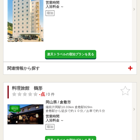
営業時間
入浴料金 ～
宿泊
楽天トラベルの宿泊プランを見る
関連情報から探す
料理旅館 鶴形
お気に入
りに追加
-点
/ 0 件
岡山県 / 倉敷市
備前片岡駅10.03km
倉敷駅829m
倉敷駅から徒歩で約１０分／お車で約５分
営業時間
入浴料金 ～
宿泊