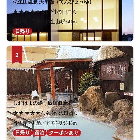
仏生山温泉 天平湯（てんぴょうゆ）
★
★
★
★
★
4.1
70件の口コミ
香川県 / 高松 / 仏生山駅641m
日帰り
2
しおはまの湯 四国健康村
★
★
★
★
★
4.4
15件の口コミ
香川県 / 丸亀 / 宇多津駅848m
日帰り
宿泊
クーポンあり