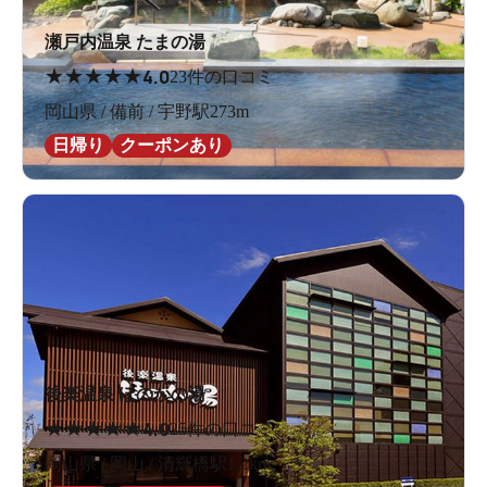
瀬戸内温泉 たまの湯
★
★
★
★
★
4.0
23件の口コミ
岡山県 / 備前 / 宇野駅273m
日帰り
クーポンあり
後楽温泉 ほのかの湯
★
★
★
★
★
4.0
25件の口コミ
岡山県 / 岡山 / 清輝橋駅1.2km