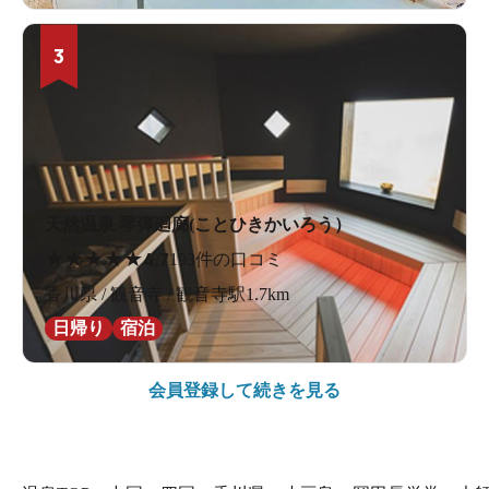
3
天然温泉 琴弾廻廊(ことひきかいろう）
★
★
★
★
★
4.7
193件の口コミ
香川県 / 観音寺 / 観音寺駅1.7km
日帰り
宿泊
会員登録して続きを見る