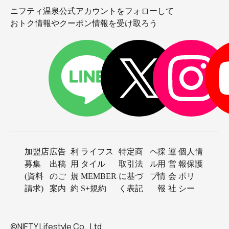
ニフティ温泉公式アカウントをフォローして
おトク情報やクーポン情報を受け取ろう
加盟店
広告
利
ライフス
特定商
ヘ
採
運
個人情
募集
出稿
用
タイル
取引法
ル
用
営
報保護
(資料
のご
規
MEMBER
に基づ
プ
情
会
ポリ
請求)
案内
約
S+規約
く表記
報
社
シー
©NIFTY Lifestyle Co., Ltd.