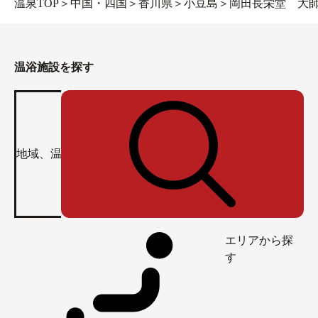
温泉TOP
＞
中国・四国
＞
香川県
＞
小豆島
＞
岡田長栄堂 大
温浴施設を探す
エリアから探
す