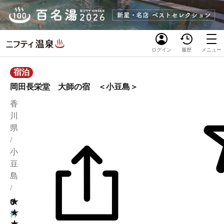
ログイン
履歴
メニュー
宿泊
岡田長栄堂 大師の宿 ＜小豆島＞
香
川
県
/
小
豆
島
/
★
0
0
★
件
★