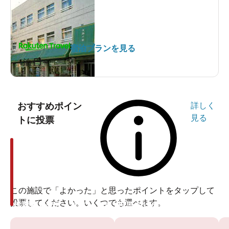
宿泊プランを見る
1泊
円～
おすすめポイン
詳しく
見る
トに投票
この施設で「よかった」と思ったポイントをタップして
投票してください。いくつでも選べます。
投票ありがとうございます
投票ありがとうございます