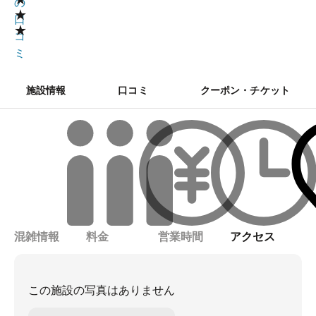
の
★
口
★
コ
ミ
施設情報
口コミ
クーポン・チケット
混雑情報
料金
営業時間
アクセス
この施設の写真はありません