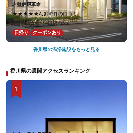
岩盤健康革命
★
★
★
★
★
4.9
243件の口コミ
岡山県 / 倉敷 / 浦田駅2.0km
日帰り
クーポンあり
香川県の
温浴施設をもっと見る
香川県の週間アクセスランキング
1