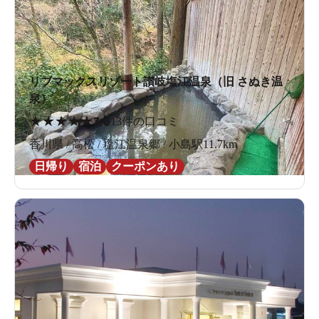
リブマックスリゾート讃岐塩江温泉（旧 さぬき温
泉）
★
★
★
★
★
3.6
13件の口コミ
香川県 / 高松 / 塩江温泉郷 / 小島駅11.7km
日帰り
宿泊
クーポンあり