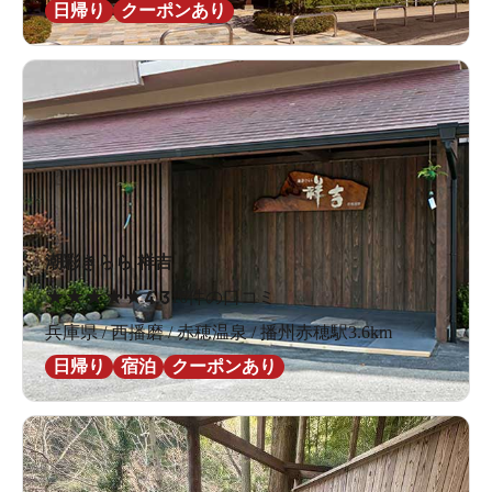
日帰り
クーポンあり
潮彩きらら 祥吉
★
★
★
★
★
4.3
16件の口コミ
兵庫県 / 西播磨 / 赤穂温泉 / 播州赤穂駅3.6km
日帰り
宿泊
クーポンあり