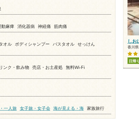
泉
運動麻痺
消化器病
神経痛
筋肉痛
しお
タオル
ボディシャンプー
バスタオル
せっけん
香川県 
日帰
リンク・飲み物
売店・お土産処
無料Wi-Fi
・一人旅
女子旅・女子会
海が見える・海
家族旅行