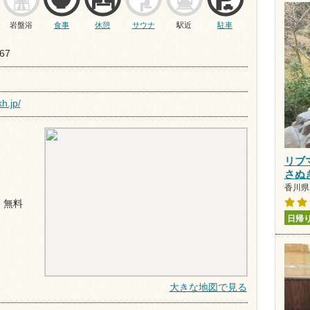
岩盤浴
食事
休憩
サウナ
駅近
駐車
67
h.jp/
リブ
さぬ
香川県 
 無料
日帰
大きな地図で見る