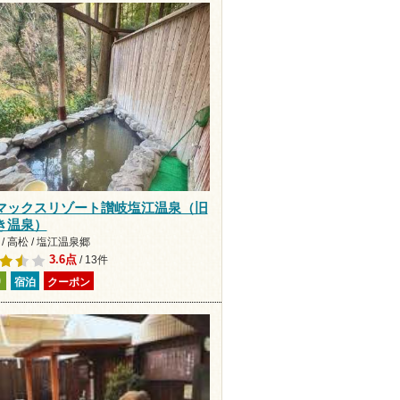
マックスリゾート讃岐塩江温泉（旧
き温泉）
/ 高松 / 塩江温泉郷
3.6点
/ 13件
り
宿泊
クーポン