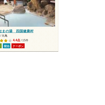
はまの湯 四国健康村
/ 丸亀
4.4点
/ 15件
り
宿泊
クーポン