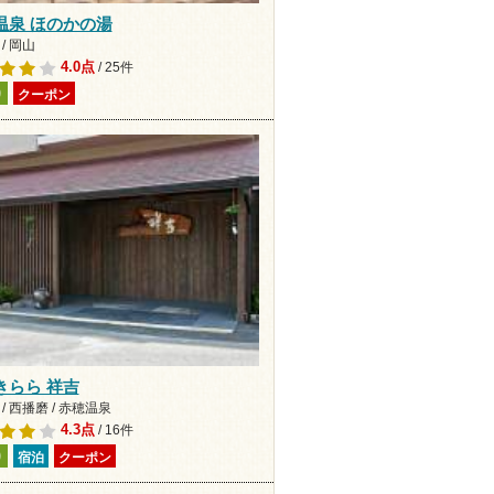
温泉 ほのかの湯
/ 岡山
4.0点
/ 25件
り
クーポン
きらら 祥吉
/ 西播磨 / 赤穂温泉
4.3点
/ 16件
り
宿泊
クーポン