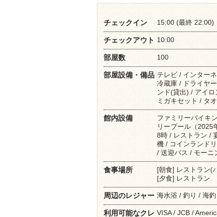
15:00 (最終 22:00)
チェックイン
10:00
チェックアウト
100
部屋数
テレビ / インターネ
部屋設備・備品
冷蔵庫 / ドライヤー
ンド(貸出) / アイロ
ミガキセット / タオル
ファミリーバイキン
館内設備
リープール（2025
8時 / レストラン /
機 / コインランドリ
/ 送迎バス / モー
[朝食] レストラン(
食事場所
[夕食] レストラン
海水浴 / 釣り / 海
周辺のレジャー
VISA / JCB / Americ
利用可能なクレ