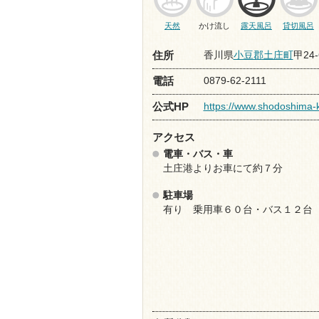
天然
かけ流し
露天風呂
貸切風呂
香川県
小豆郡土庄町
甲24-
住所
0879-62-2111
電話
https://www.shodoshima-k
公式HP
アクセス
電車・バス・車
土庄港よりお車にて約７分
駐車場
有り 乗用車６０台・バス１２台