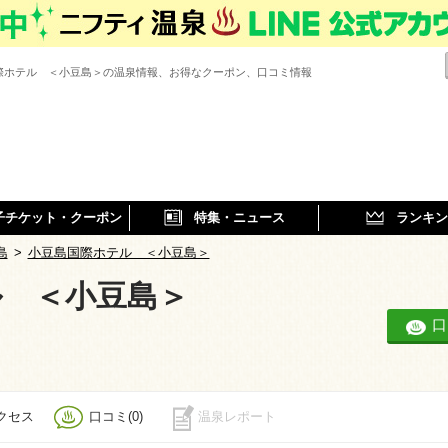
際ホテル ＜小豆島＞の温泉情報、お得なクーポン、口コミ情報
子チケット・クーポン
特集・ニュース
ランキン
島
>
小豆島国際ホテル ＜小豆島＞
ル ＜小豆島＞
口
クセス
口コミ(0)
温泉レポート