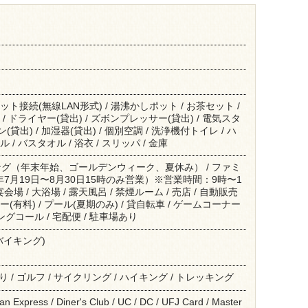
ット接続(無線LAN形式) / 湯沸かしポット / お茶セット /
 / ドライヤー(貸出) / ズボンプレッサー(貸出) / 電気スタ
ン(貸出) / 加湿器(貸出) / 個別空調 / 洗浄機付トイレ / ハ
 / バスタオル / 浴衣 / スリッパ / 金庫
グ（年末年始、ゴールデンウィーク、夏休み） / ファミ
年7月19日〜8月30日15時のみ営業）※営業時間：9時〜1
 宴会場 / 大浴場 / 露天風呂 / 禁煙ルーム / 売店 / 自動販売
ー(有料) / プール(夏期のみ) / 貸自転車 / ゲームコーナー
ニングコール / 宅配便 / 駐車場あり
バイキング)
釣り / ゴルフ / サイクリング / ハイキング / トレッキング
an Express / Diner's Club / UC / DC / UFJ Card / Master