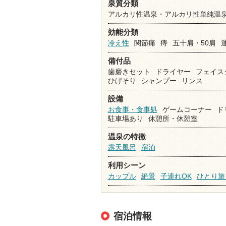
泉質分類
アルカリ性温泉・アルカリ性単純温
効能分類
冷え性
関節痛
痔
五十肩・50肩
備付品
歯磨きセット
ドライヤー
フェイス
ひげそり
シャンプー
リンス
設備
お食事・食事処
ゲームコーナー
ド
駐車場あり
休憩所・休憩室
温泉の特徴
露天風呂
宿泊
利用シーン
カップル
絶景
子連れOK
ひとり旅
宿泊情報