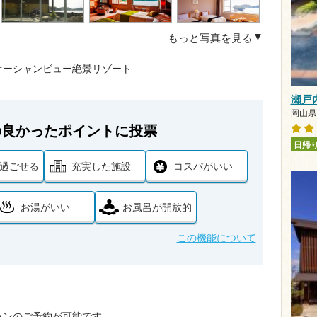
もっと写真を見る
オーシャンビュー絶景リゾート
瀬戸
岡山県 
の良かったポイントに投票
日帰
過ごせる
充実した施設
コスパがいい
お湯がいい
お風呂が開放的
この機能について
ランのご予約が可能です。