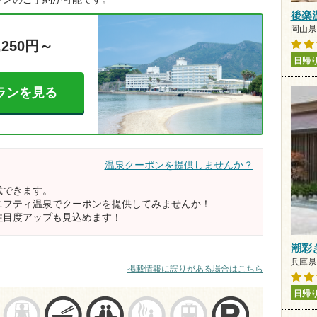
後楽
岡山県 
,250円～
日帰
ランを見る
温泉クーポンを提供しませんか？
載できます。
ニフティ温泉でクーポンを提供してみませんか！
注目度アップも見込めます！
潮彩
兵庫県 
掲載情報に誤りがある場合はこちら
日帰