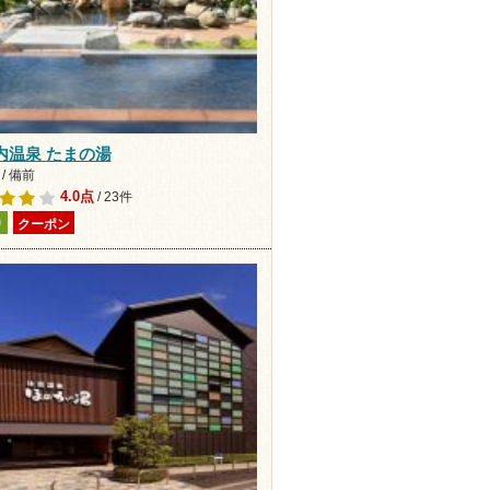
内温泉 たまの湯
/ 備前
4.0点
/ 23件
り
クーポン