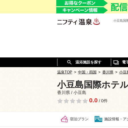
小豆島国
温浴施設を探す
電
温泉TOP
>
中国・四国
>
香川県
>
小豆
小豆島国際ホテ
香川県 / 小豆島
0.0
/ 0件
宿泊プラン
施設情報・ア