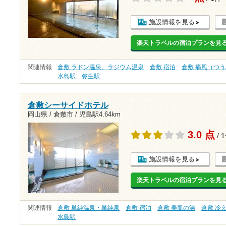
施設情報を見る
楽天トラベルの宿泊プランを見
関連情報
倉敷 ラドン温泉、ラジウム温泉
倉敷 宿泊
倉敷 痛風（つ
水島駅
弥生駅
倉敷シーサイドホテル
岡山県 / 倉敷市 /
児島駅4.64km
3.0 点
/ 
施設情報を見る
楽天トラベルの宿泊プランを見
関連情報
倉敷 単純温泉・単純泉
倉敷 宿泊
倉敷 美肌の湯
倉敷 冷
水島駅