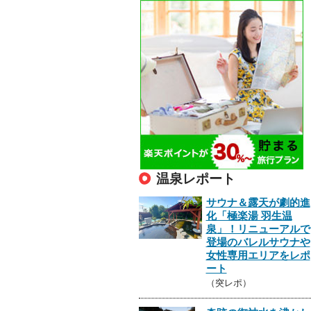
温泉レポート
サウナ＆露天が劇的進
化「極楽湯 羽生温
泉」！リニューアルで
登場のバレルサウナや
女性専用エリアをレポ
ート
（突レポ）