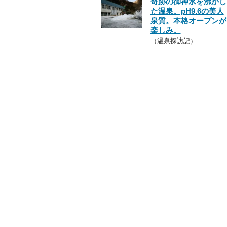
奇跡の御神水を沸かし
た温泉。pH9.6の美人
泉質。本格オープンが
楽しみ。
（温泉探訪記）