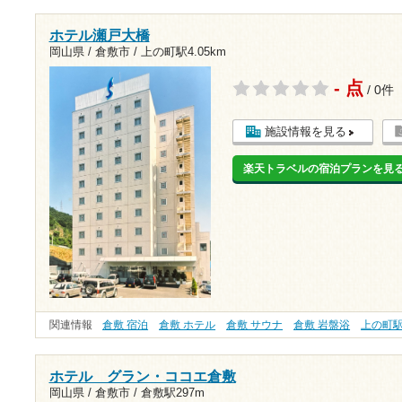
ホテル瀬戸大橋
岡山県 / 倉敷市 /
上の町駅4.05km
- 点
/ 0件
施設情報を見る
楽天トラベルの宿泊プランを見
関連情報
倉敷 宿泊
倉敷 ホテル
倉敷 サウナ
倉敷 岩盤浴
上の町
ホテル グラン・ココエ倉敷
岡山県 / 倉敷市 /
倉敷駅297m