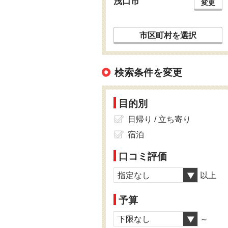
浅口市
変更
市区町村を選択
検索条件を変更
目的別
日帰り / 立ち寄り
宿泊
口コミ評価
指定なし
以上
予算
下限なし
～