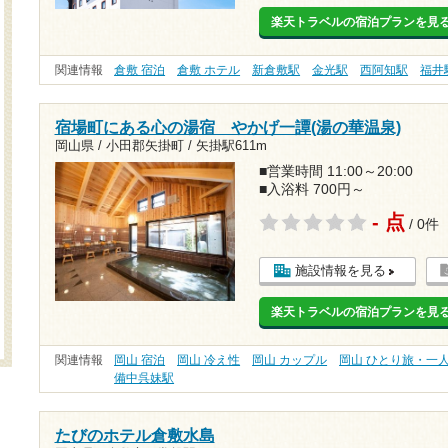
楽天トラベルの宿泊プランを見
関連情報
倉敷 宿泊
倉敷 ホテル
新倉敷駅
金光駅
西阿知駅
福井
宿場町にある心の湯宿 やかげ一譚(湯の華温泉)
岡山県 / 小田郡矢掛町 /
矢掛駅611m
■営業時間 11:00～20:00
■入浴料 700円～
- 点
/ 0件
施設情報を見る
楽天トラベルの宿泊プランを見
関連情報
岡山 宿泊
岡山 冷え性
岡山 カップル
岡山 ひとり旅・一
備中呉妹駅
たびのホテル倉敷水島