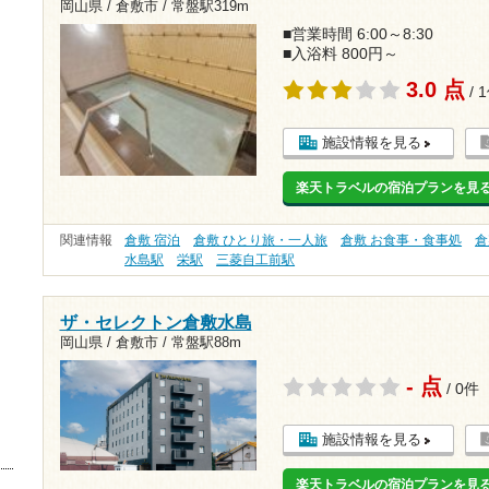
岡山県 / 倉敷市 /
常盤駅319m
■営業時間 6:00～8:30
■入浴料 800円～
3.0 点
/ 
施設情報を見る
楽天トラベルの宿泊プランを見
関連情報
倉敷 宿泊
倉敷 ひとり旅・一人旅
倉敷 お食事・食事処
倉
水島駅
栄駅
三菱自工前駅
ザ・セレクトン倉敷水島
岡山県 / 倉敷市 /
常盤駅88m
- 点
/ 0件
施設情報を見る
楽天トラベルの宿泊プランを見