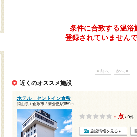
条件に合致する温浴
登録されていません
前へ
次へ
近くのオススメ施設
ホテル セントイン倉敷
岡山県 / 倉敷市 /
新倉敷駅859m
- 点
/ 0件
施設情報を見る