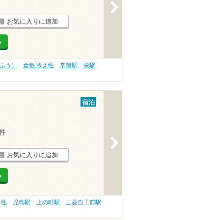
>
お気に入りに追加
る
うふう）
倉敷 冷え性
常盤駅
栄駅
宿泊
1件
>
お気に入りに追加
る
え性
児島駅
上の町駅
三菱自工前駅