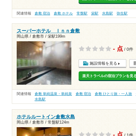
関連情報
倉敷 宿泊
倉敷 ホテル
常盤駅
栄駅
水島駅
弥生駅
スーパーホテル Ｉｎｎ倉敷
岡山県 / 倉敷市 /
栄駅199m
- 点
/ 0件
施設情報を見る
楽天トラベルの宿泊プランを見
関連情報
倉敷 単純温泉・単純泉
倉敷 宿泊
倉敷 ひとり旅・一人旅
水島駅
ホテルルートイン倉敷水島
岡山県 / 倉敷市 /
常盤駅124m
- 点
/ 1件