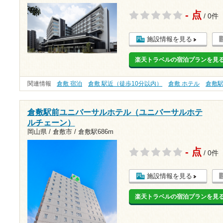
- 点
/ 0件
施設情報を見る
楽天トラベルの宿泊プランを見
関連情報
倉敷 宿泊
倉敷 駅近（徒歩10分以内）
倉敷 ホテル
倉敷
倉敷駅前ユニバーサルホテル（ユニバーサルホテ
ルチェーン）
岡山県 / 倉敷市 /
倉敷駅686m
- 点
/ 0件
施設情報を見る
楽天トラベルの宿泊プランを見