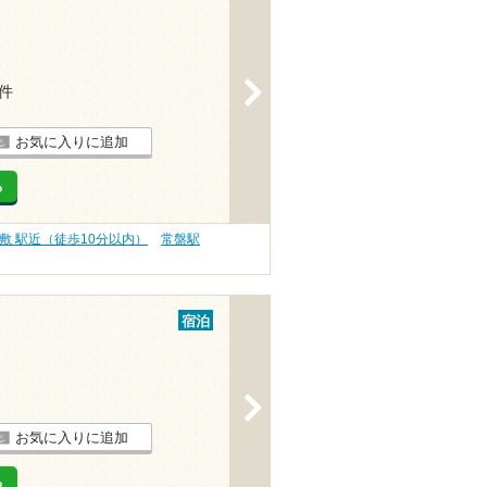
>
1件
お気に入りに追加
る
敷 駅近（徒歩10分以内）
常盤駅
宿泊
>
お気に入りに追加
る