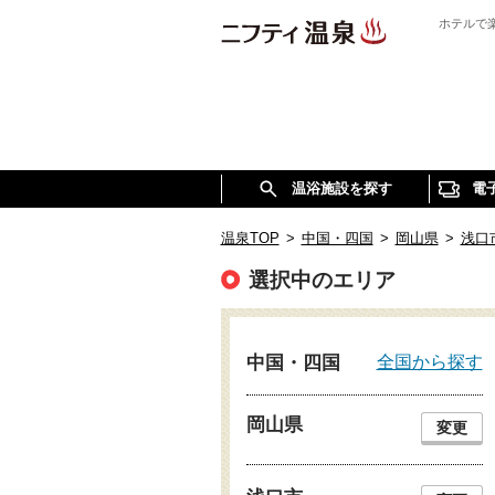
ホテルで
温浴施設を探す
電
温泉TOP
>
中国・四国
>
岡山県
>
浅口
選択中のエリア
全国から探す
中国・四国
岡山県
変更