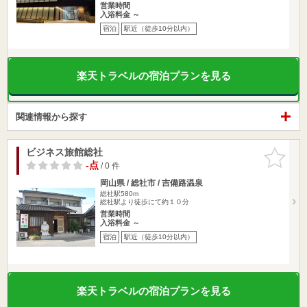
営業時間
入浴料金 ～
宿泊
駅近（徒歩10分以内）
楽天トラベルの宿泊プランを見る
関連情報から探す
ビジネス旅館総社
お気に入
りに追加
-点
/ 0 件
岡山県 / 総社市 / 吉備路温泉
総社駅580m
総社駅より徒歩にて約１０分
営業時間
入浴料金 ～
宿泊
駅近（徒歩10分以内）
楽天トラベルの宿泊プランを見る