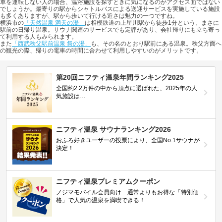
車を運転しない人の場合、温浴施設を探すときに気になるのがアクセス面ではない
でしょうか。最寄りの駅からシャトルバスによる送迎サービスを実施している施設
も多くありますが、駅から歩いて行ける近さは魅力の一つですね。
横浜市の
「天然温泉 満天の湯」
は相模鉄道の上星川駅から徒歩1分という、まさに
駅前の日帰り温泉。サウナ関連のサービスでも定評があり、会社帰りにも立ち寄っ
て利用する人もみられます。
また
「西武秩父駅前温泉 祭の湯」
も、その名のとおり駅前にある温泉。秩父方面へ
の観光の際、帰りの電車の時間に合わせて利用しやすいのがメリットです。
第20回ニフティ温泉年間ランキング2025
全国約2.2万件の中から頂点に選ばれた、2025年の人
気施設は…
ニフティ温泉 サウナランキング2026
おふろ好きユーザーの投票により、全国No.1サウナが
決定！
ニフティ温泉プレミアムクーポン
ノジマモバイル会員向け 通常よりもお得な「特別価
格」で人気の温泉を満喫できる！