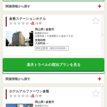
関連情報から探す
倉敷ステーションホテル
お気に入
りに追加
-点
/ 0 件
岡山県 / 倉敷市
倉敷駅262m
山陽本線ＪＲ倉敷駅から徒歩で３分。
営業時間
入浴料金 ～
宿泊
駅近（徒歩10分以内）
楽天トラベルの宿泊プランを見る
関連情報から探す
ホテルアルファーワン倉敷
お気に入
りに追加
-点
/ 0 件
岡山県 / 倉敷市
倉敷駅237m