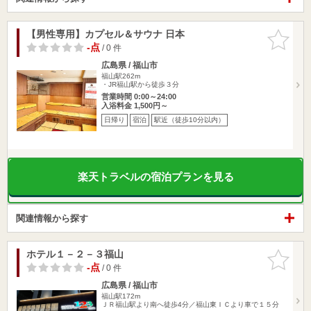
【男性専用】カプセル＆サウナ 日本
お気に入
りに追加
-点
/ 0 件
広島県 / 福山市
福山駅262m
・JR福山駅から徒歩３分
営業時間 0:00～24:00
入浴料金 1,500円～
日帰り
宿泊
駅近（徒歩10分以内）
楽天トラベルの宿泊プランを見る
関連情報から探す
ホテル１－２－３福山
お気に入
りに追加
-点
/ 0 件
広島県 / 福山市
福山駅172m
ＪＲ福山駅より南へ徒歩4分／福山東ＩＣより車で１５分