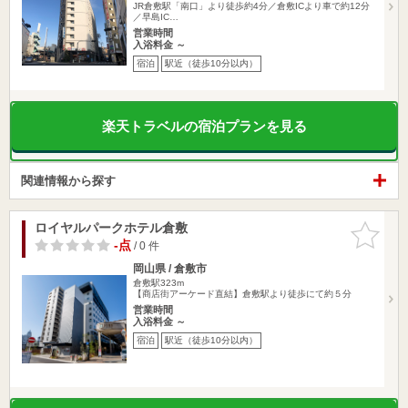
JR倉敷駅「南口」より徒歩約4分／倉敷ICより車で約12分
／早島IC…
営業時間
入浴料金 ～
宿泊
駅近（徒歩10分以内）
楽天トラベルの宿泊プランを見る
関連情報から探す
ロイヤルパークホテル倉敷
お気に入
りに追加
-点
/ 0 件
岡山県 / 倉敷市
倉敷駅323m
【商店街アーケード直結】倉敷駅より徒歩にて約５分
営業時間
入浴料金 ～
宿泊
駅近（徒歩10分以内）