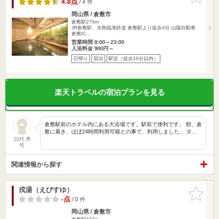
4.8点
/ 4 件
岡山県 / 倉敷市
倉敷駅276m
JR倉敷駅、水島臨海鉄道 倉敷駅より徒歩3分 山陽自動車
倉敷IC…
営業時間 8:00～23:00
入浴料金 900円～
日帰り
宿泊
駅近（徒歩10分以内）
楽天トラベルの宿泊プランを見る
倉敷駅前のホテル内にある大浴場です。駅前で便利です。 朝、倉
敷に着き、ほぼ24時間利用可能との事で、利用しました。 タ…
20代 男
性
関連情報から探す
戎湯（えびすゆ）
お気に入
りに追加
-点
/ 0 件
岡山県 / 倉敷市