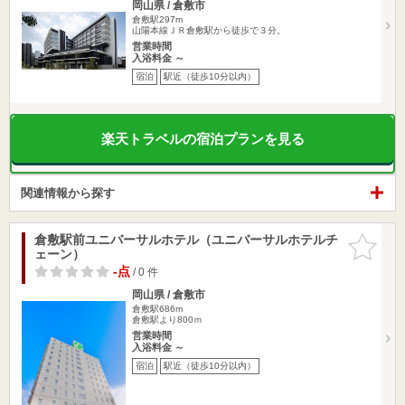
岡山県 / 倉敷市
倉敷駅297m
山陽本線ＪＲ倉敷駅から徒歩で３分。
営業時間
入浴料金 ～
宿泊
駅近（徒歩10分以内）
楽天トラベルの宿泊プランを見る
関連情報から探す
倉敷駅前ユニバーサルホテル（ユニバーサルホテルチ
お気に入
ェーン）
りに追加
-点
/ 0 件
岡山県 / 倉敷市
倉敷駅686m
倉敷駅より800ｍ
営業時間
入浴料金 ～
宿泊
駅近（徒歩10分以内）