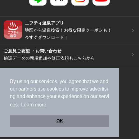
ニフティ温泉アプリ
地図から温泉検索！お得な限定クーポンも！
今すぐダウンロード！
ご意見ご要望 ・お問い合わせ
施設データの新規追加や修正依頼もこちらから
スマートフォン
/
PC
加盟店募集（資料請求）
広告出稿のご案内
By using our services, you agree that we and
our
partners
use cookies to improve advertisi
利用規約
ライフスタイルMEMBERS+規約
ng and enhance your experience on our servi
特定商取引法に基づく表記
ヘルプ
採用情報
ces.
Learn more
運営会社
個人情報保護ポリシー
©NIFTY Lifestyle Co., Ltd.
OK