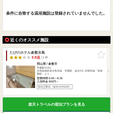
条件に合致する温浴施設は登録されていませんでした。
近くのオススメ施設
たびのホテル倉敷水島
お気に入
りに追加
3.0点
/ 1 件
岡山県 / 倉敷市
常盤駅319m
水島臨海鉄道水島本線 常盤駅 徒歩5分 JR新幹線「新倉
敷駅」より…
営業時間 6:00～8:30
入浴料金 800円～
宿泊
駅近（徒歩10分以内）
楽天トラベルの宿泊プランを見る