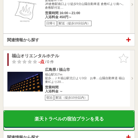
倉敷駅477m
JR倉敷駅南口より徒歩5分山陽自動車道 倉敷ICより南へ。
倉敷駅付近…
営業時間 16:00～21:00
入浴料金 450円～
日帰り
駅近（徒歩10分以内）
関連情報から探す
福山オリエンタルホテル
お気に入
りに追加
-点
/ 0 件
広島県 / 福山市
福山駅317m
徒歩…ＪＲ福山駅北口より3分 お車…山陽自動車道 福山
東ICより20…
営業時間
入浴料金 ～
宿泊
駅近（徒歩10分以内）
楽天トラベルの宿泊プランを見る
関連情報から探す