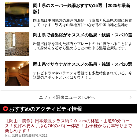
す。
岡山県のスーパー銭湯おすすめ15選 【2025年最新
版】
この記事では、奥津温泉で宿泊におすすめの宿、観光スポッ
ト、そして日帰り温泉施設を詳しくご紹介！奥津温泉の魅力
岡山県は中国地方の瀬戸内海側、兵庫県と広島県の間に位置
を存分に味わい、癒しの旅を楽しんでくださいね。
しています。県内は山陰地方につながる中国山地と盆地から
成る北部、吉備高原など丘陵地帯が広がる中部、おだやかな
海に多数の島々が浮かぶ瀬戸内海に面した南部に分けられま
岡山県で岩盤浴がオススメの温泉・銭湯・スパ10選
す。年間を通じて降水量が少ない「晴れの国」で、モモやブ
ドウなど果物の栽培が盛んなうえ、その品質の高さは全国的
岩盤浴は熱を加えた鉱石やプレートの上に寝そべることによ
にも有名です。
って身体をを芯から温めることの出来る温浴健康法です。じ
んわりと身体の内部を温めて発汗を促すことでリラックス効
そんな岡山県には、山間部の自然を味わえる温泉から街中の
果だけではなく、代謝が高まり健康や美容にも良い影響が期
気軽に行ける入浴施設まで、さまざまなスーパー銭湯があり
待できます。今回はそんな岩盤浴にこだわった岡山県内のオ
ます。ここでは、岡山県で評判のスーパー銭湯をご紹介しま
岡山県でサウナがオススメの温泉・銭湯・スパ10選
ススメ温泉・銭湯・スパ10ヶ所を紹介させていただきま
しょう。
す。
テレビドラマやバラエティ番組でも多数特集されている、今
話題のスポットといえばサウナ！
「サ活」や「サ道」などという言葉も使われるほど、幅広い
年齢層から人気を集めています。
今回は、岡山県でサウナがおすすめの温泉や銭湯、スパを厳
選してご紹介！
ニフティ温泉ニュースTOPへ
血流が良くなるだけでなく美容効果やリラックス効果も期待
できるサウナで、内側から健康的な体を目指しましょう。
おすすめのアクティビティ情報
【岡山・美作】日本最長クラス約２０ｋｍの林道・山道90分コー
ス！免許不要＆手ぶらOKのバギー体験 ！お子様からお年寄りまで
楽しめます！
岡山県勝田郡奈義町皆木312