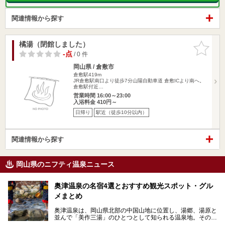
関連情報から探す
橘湯（閉館しました）
お気に入
りに追加
-点
/ 0 件
岡山県 / 倉敷市
倉敷駅419m
JR倉敷駅南口より徒歩7分山陽自動車道 倉敷ICより南へ。
倉敷駅付近…
営業時間 16:00～23:00
入浴料金 410円～
日帰り
駅近（徒歩10分以内）
関連情報から探す
岡山県のニフティ温泉ニュース
奥津温泉の名宿4選とおすすめ観光スポット・グル
メまとめ
奥津温泉は、岡山県北部の中国山地に位置し、湯郷、湯原と
並んで「美作三湯」のひとつとして知られる温泉地。その泉
質は美人の湯として知られ、肌がスベスベになると評判で