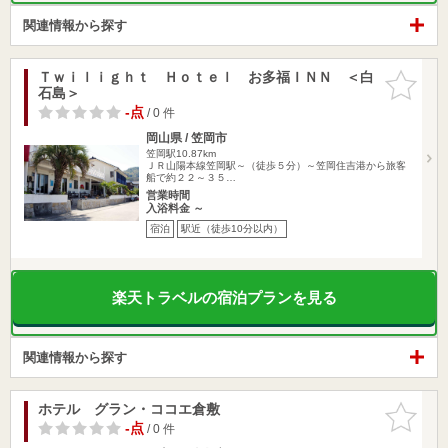
関連情報から探す
Ｔｗｉｌｉｇｈｔ Ｈｏｔｅｌ お多福ＩＮＮ ＜白
お気に入
石島＞
りに追加
-点
/ 0 件
岡山県 / 笠岡市
笠岡駅10.87km
ＪＲ山陽本線笠岡駅～（徒歩５分）～笠岡住吉港から旅客
船で約２２～３５…
営業時間
入浴料金 ～
宿泊
駅近（徒歩10分以内）
楽天トラベルの宿泊プランを見る
関連情報から探す
ホテル グラン・ココエ倉敷
お気に入
りに追加
-点
/ 0 件