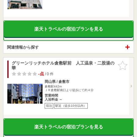
楽天トラベルの宿泊プランを見る
関連情報から探す
グリーンリッチホテル倉敷駅前 人工温泉・二股湯の
お気に入
華
りに追加
-点
/ 0 件
岡山県 / 倉敷市
倉敷駅442m
ＪＲ倉敷駅南口より徒歩にて約４分
営業時間
入浴料金 ～
宿泊
駅近（徒歩10分以内）
楽天トラベルの宿泊プランを見る