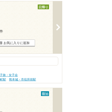
日帰り
>
5件
お気に入りに追加
女子旅・女子会
道町駅
熊本城・市役所前駅
宿泊