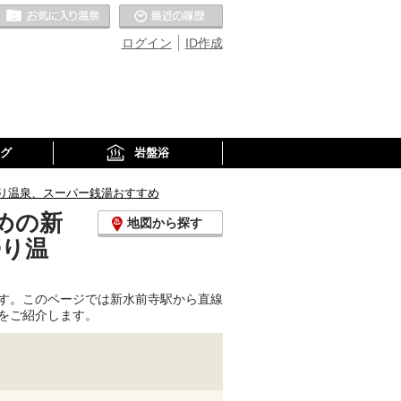
お気に入りの温泉
最近の履歴
ログイン
ID作成
グ
岩盤浴
り温泉、スーパー銭湯おすすめ
めの新
地図から探す
帰り温
す。このページでは新水前寺駅から直線
をご紹介します。