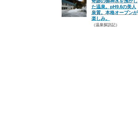
奇跡の御神水を沸かし
た温泉。pH9.6の美人
泉質。本格オープンが
楽しみ。
（温泉探訪記）