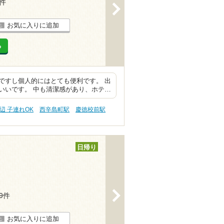
5件
>
お気に入りに追加
る
ですし個人的にはとても便利です。 出
いいです。 中も清潔感があり、ホテ…
辺 子連れOK
西辛島町駅
慶徳校前駅
日帰り
>
19件
お気に入りに追加