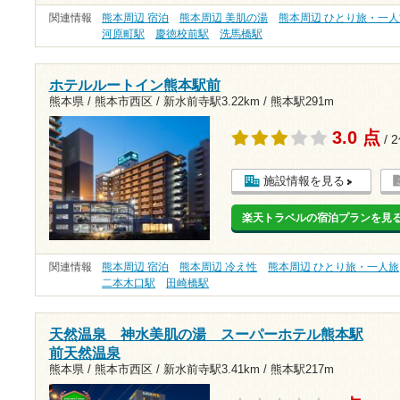
関連情報
熊本周辺 宿泊
熊本周辺 美肌の湯
熊本周辺 ひとり旅・一人
河原町駅
慶徳校前駅
洗馬橋駅
ホテルルートイン熊本駅前
熊本県 / 熊本市西区 /
新水前寺駅3.22km
/
熊本駅291m
3.0 点
/ 
施設情報を見る
楽天トラベルの宿泊プランを見
関連情報
熊本周辺 宿泊
熊本周辺 冷え性
熊本周辺 ひとり旅・一人旅
二本木口駅
田崎橋駅
天然温泉 神水美肌の湯 スーパーホテル熊本駅
前天然温泉
熊本県 / 熊本市西区 /
新水前寺駅3.41km
/
熊本駅217m