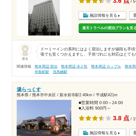
3.6 点
/ 
施設情報を見る
楽天トラベルの宿泊プランを見
ドーミーインの系列にはよく宿泊しますが値段も手頃
張でも安くつかえますし、子供づれにも対応はとても
匿名
関連情報
熊本周辺 宿泊
熊本周辺 冷え性
熊本周辺 カップル
熊本周
辛島町駅
洗馬橋駅
湯らっくす
熊本県 / 熊本市中央区 /
新水前寺駅2.40km
/
平成駅421m
■営業時間 0:00～24:00
■入浴料 900円～
3.8 点
/ 
施設情報を見る