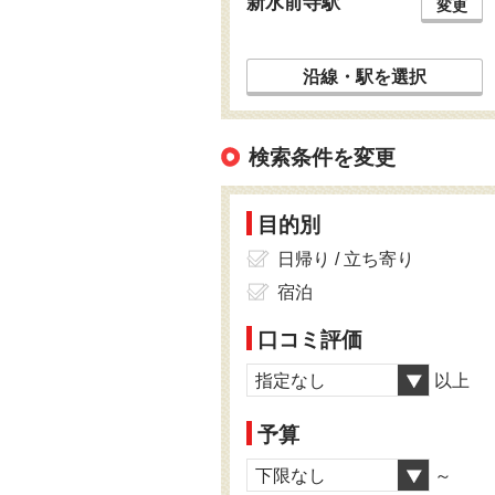
新水前寺駅
変更
沿線・駅を選択
検索条件を変更
目的別
日帰り / 立ち寄り
宿泊
口コミ評価
指定なし
以上
予算
下限なし
～