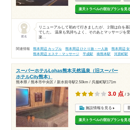
楽天トラベルの宿泊プランを見
リニューアルして初めて行きましたが、２階は白を基
でした。 温泉も気持ちよく、そのあとマッサージを
匿名
楽…
関連情報
熊本周辺 カップル
熊本周辺 ひとり旅・一人旅
熊本周辺 
熊本周辺 エステ・マッサージ
平成駅
南熊本駅
河原町駅
スーパーホテルLohas熊本天然温泉（旧スーパー
ホテルCity熊本）
熊本県 / 熊本市中央区 /
新水前寺駅2.50km
/
呉服町駅171m
3.0 点
/ 
施設情報を見る
楽天トラベルの宿泊プランを見