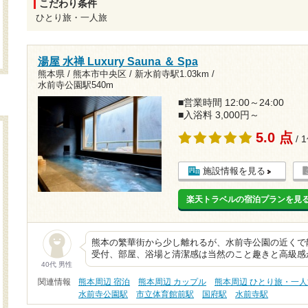
こだわり条件
ひとり旅・一人旅
湯屋 水禅 Luxury Sauna ＆ Spa
熊本県 / 熊本市中央区 /
新水前寺駅1.03km
/
水前寺公園駅540m
■営業時間 12:00～24:00
■入浴料 3,000円～
5.0 点
/ 
施設情報を見る
楽天トラベルの宿泊プランを見
熊本の繁華街から少し離れるが、水前寺公園の近くで
受付、部屋、浴場と清潔感は当然のこと趣きと高級感
40代 男性
関連情報
熊本周辺 宿泊
熊本周辺 カップル
熊本周辺 ひとり旅・一人
水前寺公園駅
市立体育館前駅
国府駅
水前寺駅