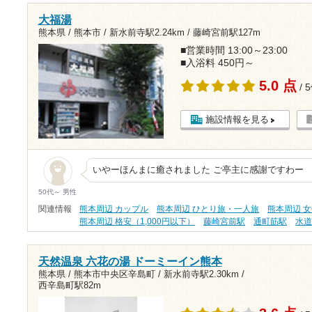
大福湯
熊本県 / 熊本市 /
新水前寺駅2.24km
/
藤崎宮前駅127m
■営業時間 13:00～23:00
■入浴料 450円～
5.0 点
/ 
施設情報を見る
いやーほんまに癒されました ご亭主に感謝ですわー
50代～ 男性
関連情報
熊本周辺 カップル
熊本周辺 ひとり旅・一人旅
熊本周辺 
熊本周辺 格安（1,000円以下）
藤崎宮前駅
通町筋駅
水
天然温泉 六花の湯 ドーミーイン熊本
熊本県 / 熊本市中央区辛島町 /
新水前寺駅2.30km
/
西辛島町駅82m