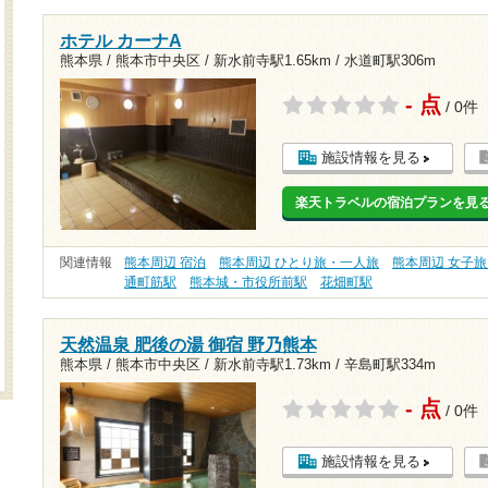
ホテル カーナA
熊本県 / 熊本市中央区 /
新水前寺駅1.65km
/
水道町駅306m
- 点
/ 0件
施設情報を見る
楽天トラベルの宿泊プランを見
関連情報
熊本周辺 宿泊
熊本周辺 ひとり旅・一人旅
熊本周辺 女子
通町筋駅
熊本城・市役所前駅
花畑町駅
天然温泉 肥後の湯 御宿 野乃熊本
熊本県 / 熊本市中央区 /
新水前寺駅1.73km
/
辛島町駅334m
- 点
/ 0件
施設情報を見る