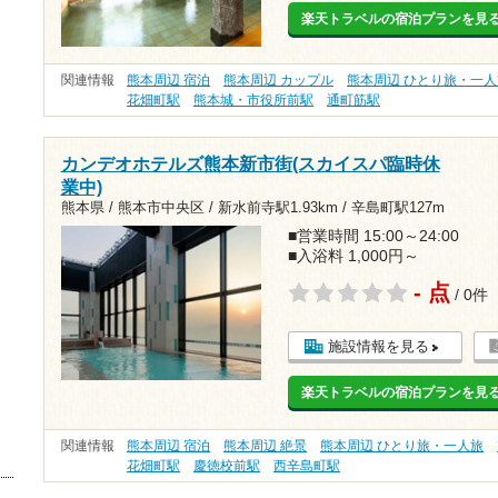
楽天トラベルの宿泊プランを見
関連情報
熊本周辺 宿泊
熊本周辺 カップル
熊本周辺 ひとり旅・一人
花畑町駅
熊本城・市役所前駅
通町筋駅
カンデオホテルズ熊本新市街(スカイスパ臨時休
業中)
熊本県 / 熊本市中央区 /
新水前寺駅1.93km
/
辛島町駅127m
■営業時間 15:00～24:00
■入浴料 1,000円～
- 点
/ 0件
施設情報を見る
楽天トラベルの宿泊プランを見
関連情報
熊本周辺 宿泊
熊本周辺 絶景
熊本周辺 ひとり旅・一人旅
花畑町駅
慶徳校前駅
西辛島町駅