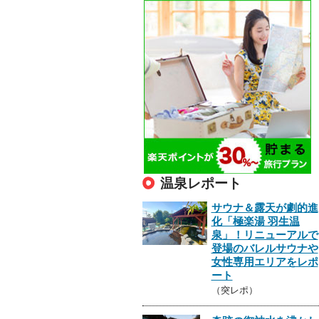
温泉レポート
サウナ＆露天が劇的進
化「極楽湯 羽生温
泉」！リニューアルで
登場のバレルサウナや
女性専用エリアをレポ
ート
（突レポ）