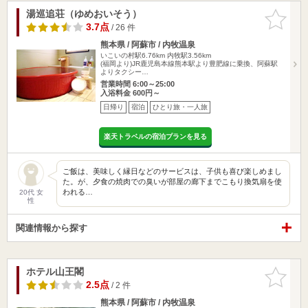
湯巡追荘（ゆめおいそう）
お気に入
りに追加
3.7点
/ 26 件
熊本県 / 阿蘇市 / 内牧温泉
いこいの村駅6.76km
内牧駅3.56km
(福岡より)JR鹿児島本線熊本駅より豊肥線に乗換、阿蘇駅
よりタクシー…
営業時間 6:00～25:00
入浴料金 600円～
日帰り
宿泊
ひとり旅・一人旅
楽天トラベルの宿泊プランを見る
ご飯は、美味しく縁日などのサービスは、子供も喜び楽しめまし
た。が、夕食の焼肉での臭いが部屋の廊下までこもり換気扇を使
われる…
20代 女
性
関連情報から探す
ホテル山王閣
お気に入
りに追加
2.5点
/ 2 件
熊本県 / 阿蘇市 / 内牧温泉