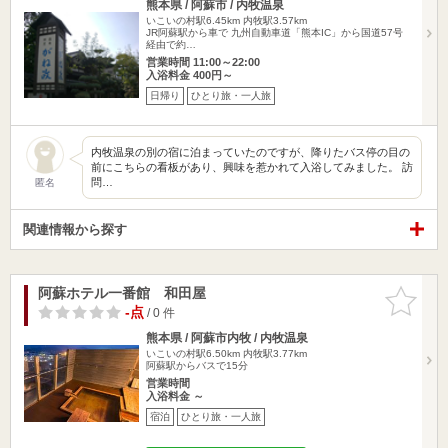
熊本県 / 阿蘇市 / 内牧温泉
いこいの村駅6.45km
内牧駅3.57km
JR阿蘇駅から車で 九州自動車道「熊本IC」から国道57号
経由で約…
営業時間 11:00～22:00
入浴料金 400円～
日帰り
ひとり旅・一人旅
内牧温泉の別の宿に泊まっていたのですが、降りたバス停の目の
前にこちらの看板があり、興味を惹かれて入浴してみました。 訪
問…
匿名
関連情報から探す
阿蘇ホテル一番館 和田屋
お気に入
りに追加
-点
/ 0 件
熊本県 / 阿蘇市内牧 / 内牧温泉
いこいの村駅6.50km
内牧駅3.77km
阿蘇駅からバスで15分
営業時間
入浴料金 ～
宿泊
ひとり旅・一人旅