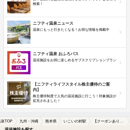
検索！
ニフティ温泉ニュース
温泉にもっと行きたくなる！お得な情報を掲載中
ニフティ温泉 おふろパス
温浴施設をお得に楽しめるサブスクリプションプラン
【ニフティライフスタイル株主優待のご案
内】
株主優待制度で人気の温浴施設に行こう！対象施設が
拡充されました！
温泉TOP
九州・沖縄
熊本県
いこいの村駅
【クーポンあり】一人旅におすすめのいこいの村駅近くの温泉、日帰り温泉、スーパー銭湯おすすめ
温浴施設を探す