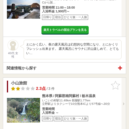
Cから国…
営業時間 11:00～18:00
入浴料金 1,900円～
日帰り
宿泊
ひとり旅・一人旅
楽天トラベルの宿泊プランを見る
とにかく広い、夜の露天風呂は幻想的な空間になり、とにかくリ
フレッシュ出来ます。 露天風呂にサウナに沢山楽しめて、とても
い…
40代 女
性
関連情報から探す
小山旅館
お気に入
りに追加
2.3点
/ 3 件
熊本県 / 阿蘇郡南阿蘇村 / 栃木温泉
いこいの村駅11.48km
長陽駅1.77km
立野駅よりタクシーで10分熊本ICより57号線へ30分
営業時間
入浴料金 ～
日帰り
宿泊
ひとり旅・一人旅