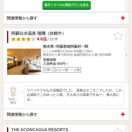
楽天トラベルの宿泊プランを見る
関連情報から探す
阿蘇白水温泉 瑠璃（休館中）
お気に入
りに追加
4.0点
/ 23 件
熊本県 / 阿蘇郡南阿蘇村一関
いこいの村駅11.51km
中松駅1.70km
熊本ICから車で約53分 益城空港ICから車で約1時間
営業時間
入浴料金 600円～
日帰り
ひとり旅・一人旅
リーゾナブルな入浴施設でした。 温泉はそこそこでしたが、この
お値段でこのゆったり感。 万人向けの温泉ですねー。 個人的に
は…
50代～
男性
関連情報から探す
THE ACONCAGUA RESORTS
お気に入