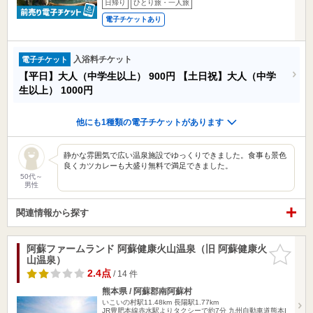
日帰り
ひとり旅・一人旅
電子チケットあり
入浴料チケット
電子チケット
【平日】大人（中学生以上）
900円
【土日祝】大人（中学
生以上）
1000円
他にも1種類の電子チケットがあります
静かな雰囲気で広い温泉施設でゆっくりできました。食事も景色
良くカツカレーも大盛り無料で満足できました。
50代～
男性
関連情報から探す
阿蘇ファームランド 阿蘇健康火山温泉（旧 阿蘇健康火
お気に入
山温泉）
りに追加
2.4点
/ 14 件
熊本県 / 阿蘇郡南阿蘇村
いこいの村駅11.48km
長陽駅1.77km
JR豊肥本線赤水駅よりタクシーで約7分 九州自動車道熊本I