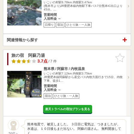
いこいの村駅6.78km
内牧駅3.47km
(熊本市より)JR豊肥本線内牧駅下車バス7分熊本IC出口より
45分。…
営業時間
入浴料金 ～
日帰り
宿泊
ひとり旅・一人旅
関連情報から探す
旅の宿 阿蘇乃湯
お気に入
りに追加
3.7点
/ 7 件
熊本県 / 阿蘇市 / 内牧温泉
いこいの村駅7.12km
内牧駅3.75km
JR豊肥本線阿蘇駅から産交バス内牧方面行きで15分、内牧
下車、徒歩1…
営業時間
入浴料金 ～
宿泊
ひとり旅・一人旅
楽天トラベルの宿泊プランを見る
熊本地震で、被災しました。 ３日目に電気は、つきましたが、
水道は、１０日後もまだ出ない。 阿蘇の湯さん。 無料開放して
く…
50代～