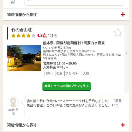
男性
関連情報から探す
竹の倉山荘
お気に入
りに追加
4.2点
/ 21 件
熊本県 / 阿蘇郡南阿蘇村 / 阿蘇白水温泉
いこいの村駅9.87km
南阿蘇水の生まれる里白水高原駅2.63km
熊本ICより57号線を阿蘇方面に向かう。阿蘇大橋を渡り32
5号線を約…
営業時間 11:00～15:00
入浴料金 880円～
日帰り
宿泊
ひとり旅・一人旅
楽天トラベルの宿泊プランを見る
妻の誕生日に別館のバースデーケーキ付を予約しました。 「露天
風呂付客室」この日を境に僕の温泉好きが始まりました。 いつ…
30代 男
性
関連情報から探す