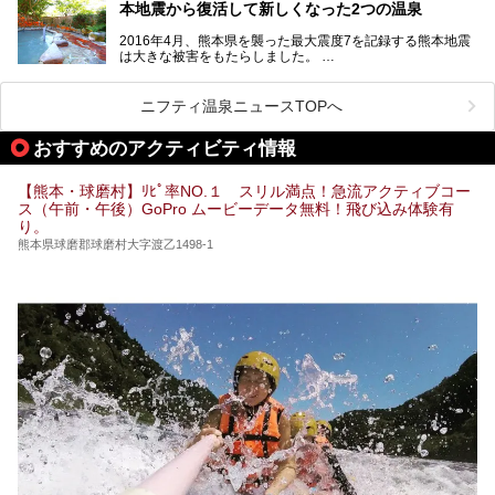
本地震から復活して新しくなった2つの温泉
泉県でもあります。山鹿温泉、玉名温泉、黒川温泉、人吉温
泉など有名な温泉地だけでなく、市街地にも天然温泉が湧き
2016年4月、熊本県を襲った最大震度7を記録する熊本地震
出すスーパー銭湯が豊富です。なかでも注目のスーパー銭湯
は大きな被害をもたらしました。
をピックアップしました。
阿蘇山麓の南阿蘇村の「地獄温泉 清風荘」、そして「清風
荘」から400mほど離れた「垂玉（たるたま）温泉 山口旅
ニフティ温泉ニュースTOPへ
館」の2軒は、この地震による土砂崩れなどのために、一時
期は孤立状態に。もしかしたらこの時のニュースで、「地獄
おすすめのアクティビティ情報
温泉」と「垂玉温泉」の名前を知った人もいるかもしれませ
ん。
【熊本・球磨村】ﾘﾋﾟ率NO.１ スリル満点！急流アクティブコー
この2軒は今どうなっているのでしょうか。実は現在は「地
ス（午前・午後）GoPro ムービーデータ無料！飛び込み体験有
獄温泉 青風荘．」「垂玉温泉 瀧日和」として営業を再開し
り。
ています。2021年に現地を訪問してきましたのでレポート
します。
熊本県球磨郡球磨村大字渡乙1498-1