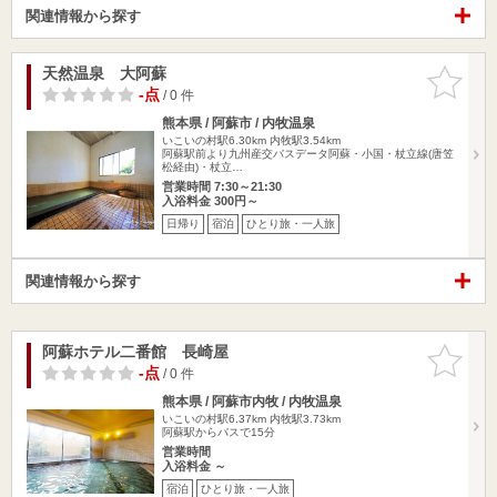
関連情報から探す
天然温泉 大阿蘇
お気に入
りに追加
-点
/ 0 件
熊本県 / 阿蘇市 / 内牧温泉
いこいの村駅6.30km
内牧駅3.54km
阿蘇駅前より九州産交バスデータ阿蘇・小国・杖立線(唐笠
松経由)・杖立…
営業時間 7:30～21:30
入浴料金 300円～
日帰り
宿泊
ひとり旅・一人旅
関連情報から探す
阿蘇ホテル二番館 長崎屋
お気に入
りに追加
-点
/ 0 件
熊本県 / 阿蘇市内牧 / 内牧温泉
いこいの村駅6.37km
内牧駅3.73km
阿蘇駅からバスで15分
営業時間
入浴料金 ～
宿泊
ひとり旅・一人旅