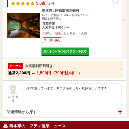
りに追加
5.0点
/ 2 件
熊本県 / 阿蘇郡南阿蘇村
いこいの村駅11.78km
長陽駅2.23km
国道325号経由
営業時間
入浴料金 2,000円～
日帰り
宿泊
ひとり旅・一人旅
クーポンあり
楽天トラベルの宿泊プランを見る
大浴場利用割引き
クーポン
通常
2,200円
→
1,500円（700円お得！）
月1で通っています。サウナもめっちゃ気持ちいいです！
40代 男
性
関連情報から探す
熊本県のニフティ温泉ニュース