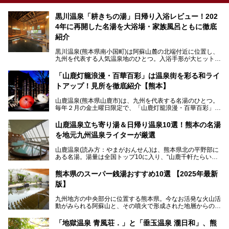
黒川温泉「耕きちの湯」日帰り入浴レビュー！202
4年に再開した名湯を大浴場・家族風呂ともに徹底
紹介
黒川温泉(熊本県南小国町)は阿蘇山麓の北端付近に位置し、
九州を代表する人気温泉地のひとつ。入浴手形が大ヒット
し、各宿の趣の異なる露天風呂をめぐることで知られていま
す。
「山鹿灯籠浪漫・百華百彩」は温泉街を彩る和ライ
トアップ！見所を徹底紹介【熊本】
中でも「耕きち(こうきち)の湯」は露天風呂を持たないもの
の、風情ある内湯を楽しめる日帰り温泉施設。自然災害によ
山鹿温泉(熊本県山鹿市)は、九州を代表する名湯のひとつ。
り一度廃業しましたが、2024年10月に営業再開。数多くの
毎年２月の金土曜日限定で、「山鹿灯籠浪漫・百華百彩」
温泉ファンに注目される名湯です。
（やまがとうろうろまん・ひゃっかひゃくさい）が開催され
ます。和傘や竹、ろうそくなどを用いて、和情緒たっぷりの
山鹿温泉立ち寄り湯＆日帰り温泉10選！熊本の名湯
ライトアップが無料で楽しめます。
を地元九州温泉ライターが厳選
今回は再開した耕きちの湯を訪問し、全浴室(男女別大浴
2025年は、2月7～8日・14～15日・21～22日・28～3月1
場・家族風呂)を徹底紹介します！
山鹿温泉(読み方：やまがおんせん)は、熊本県北の平野部に
日、の合計8日間開催。今回は地元九州在住の筆者が、その
ある名湯。湯量は全国トップ10に入り、“山鹿千軒たらいな
見所を徹底紹介。併せて、その他イベントや立ち寄り湯も併
し”と唄われる程。また、“乙女の柔肌”とも称される柔らかな
せてご紹介します。
泉質であり、お湯の良さにも定評があります。
熊本県のスーパー銭湯おすすめ10選 【2025年最新
版】
今回は地元九州の温泉ライターの私が実際に入浴した中か
ら、山鹿温泉の旅館やホテルの立ち寄り湯・日帰り入浴施
九州地方の中央部分に位置する熊本県。今なお活発な火山活
設・家族風呂の3パターンに分類し、合計10施設を厳選して
動がみられる阿蘇山と、その噴火で形成された地層からの湧
ご紹介。ぜひ、湯めぐりの参考にして下さいね！
水が多くあることから「火の国」「水の国」とも呼ばれま
す。
「地獄温泉 青風荘．」と「垂玉温泉 瀧日和」、熊
そんな熊本県は、県内の至るところから温泉が湧いている温