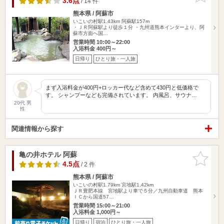
3.6点
/ 14 件
熊本県 / 阿蘇市
いこいの村駅1.43km
阿蘇駅157m
・ＪＲ阿蘇駅より徒歩１分 ・九州道熊本インターより、阿
蘇市方面へ国…
営業時間 10:00～22:00
入浴料金 400円～
日帰り
ひとり旅・一人旅
まず入浴料金が400円+ロッカー代など含めて430円と低価格で
す。 シャンプーなども完備されています。 内風呂、サウナ…
20代 男
性
関連情報から探す
亀の井ホテル 阿蘇
お気に入
りに追加
4.5点
/ 2 件
熊本県 / 阿蘇市
いこいの村駅1.79km
宮地駅1.42km
ＪＲ豊肥本線 宮地駅より車で５分／九州自動車道 熊本
ＩＣから国道57…
営業時間 15:00～21:00
入浴料金 1,000円～
日帰り
宿泊
ひとり旅・一人旅