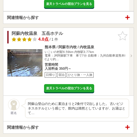
楽天トラベルの宿泊プランを見る
関連情報から探す
阿蘇内牧温泉 五岳ホテル
お気に入
りに追加
4.0点
/ 1 件
熊本県 / 阿蘇市内牧 / 内牧温泉
いこいの村駅6.59km
内牧駅3.77km
電車：JR阿蘇駅下車 車で7分 自動車：九州自動車道熊本I
Cより約…
営業時間
入浴料金 350円～
日帰り
宿泊
ひとり旅・一人旅
楽天トラベルの宿泊プランを見る
阿蘇山登山のために素泊まりと2食付で2泊しました。 古いビジ
ネスホテルという感じで、館内は雑然としていますが、お湯はと
て…
匿名
関連情報から探す