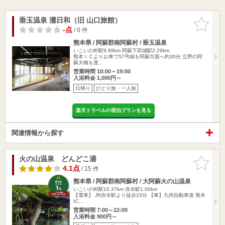
垂玉温泉 瀧日和（旧 山口旅館）
お気に入
りに追加
-点
/ 0 件
熊本県 / 阿蘇郡南阿蘇村 / 垂玉温泉
いこいの村駅9.88km
阿蘇下田城駅2.29km
熊本ＩＣよりお車で57号線を阿蘇方面へ約30分 立野の阿
蘇大橋を渡…
営業時間 10:00～19:00
入浴料金 1,000円～
日帰り
ひとり旅・一人旅
楽天トラベルの宿泊プランを見る
関連情報から探す
火の山温泉 どんどこ湯
お気に入
りに追加
4.1点
/ 15 件
熊本県 / 阿蘇郡南阿蘇村 / 大阿蘇火の山温泉
いこいの村駅10.37km
赤水駅1.00km
【電車】 JR赤水駅より徒歩15分 【車】九州自動車道 熊本
IC…
営業時間 7:00～22:00
入浴料金 900円～