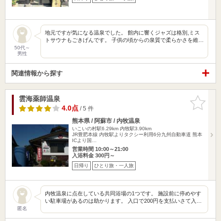
地元ですが気になる温泉でした。 館内に響くジャズは格別,ミス
トサウナもごきげんです。 子供の頃からの泉質で柔らかさを維…
50代～
男性
関連情報から探す
雲海薬師温泉
お気に入
りに追加
4.0点
/ 5 件
熊本県 / 阿蘇市 / 内牧温泉
いこいの村駅6.29km
内牧駅3.90km
JR豊肥本線 内牧駅よりタクシー利用6分九州自動車道 熊本
ICより国…
営業時間 10:00～21:00
入浴料金 300円～
日帰り
ひとり旅・一人旅
内牧温泉に点在している共同浴場の1つです。 施設前に停めやす
い駐車場があるのは助かります。 入口で200円を支払いさて入…
匿名