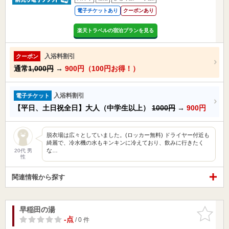
電子チケットあり
クーポンあり
楽天トラベルの宿泊プランを見る
入浴料割引
クーポン
通常
1,000円
→
900円（100円お得！）
入浴料割引
電子チケット
【平日、土日祝全日】大人（中学生以上）
1000円
→
900円
脱衣場は広々としていました。(ロッカー無料) ドライヤー付近も
綺麗で、冷水機の水もキンキンに冷えており、飲みに行きたく
な…
20代 男
性
関連情報から探す
早稲田の湯
お気に入
りに追加
-点
/ 0 件