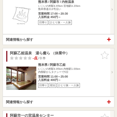
熊本県 / 阿蘇市 / 内牧温泉
いこいの村駅4.65km
宮地駅4.20km
熊本県道213号沿い
営業時間 17:00～20:30
入浴料金 450円～
日帰り
ひとり旅・一人旅
関連情報から探す
阿蘇乙姫温泉 湯ら癒ら （休業中）
お気に入
りに追加
-点
/ 0 件
熊本県 / 阿蘇市乙姫
いこいの村駅4.95km
内牧駅1.00km
内牧駅からタクシーで5分
営業時間 11:00～25:00
入浴料金 400円～
日帰り
宿泊
ひとり旅・一人旅
関連情報から探す
阿蘇市一の宮温泉センター
お気に入