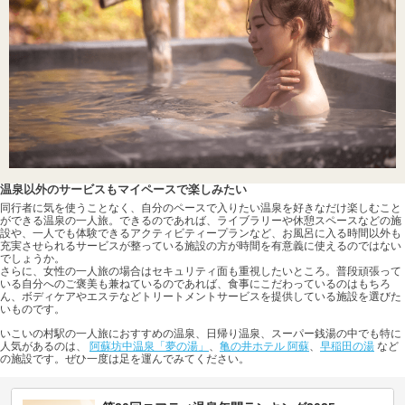
温泉以外のサービスもマイペースで楽しみたい
同行者に気を使うことなく、自分のペースで入りたい温泉を好きなだけ楽しむこと
ができる温泉の一人旅。できるのであれば、ライブラリーや休憩スペースなどの施
設や、一人でも体験できるアクティビティープランなど、お風呂に入る時間以外も
充実させられるサービスが整っている施設の方が時間を有意義に使えるのではない
でしょうか。
さらに、女性の一人旅の場合はセキュリティ面も重視したいところ。普段頑張って
いる自分へのご褒美も兼ねているのであれば、食事にこだわっているのはもちろ
ん、ボディケアやエステなどトリートメントサービスを提供している施設を選びた
いものです。
いこいの村駅の一人旅におすすめの温泉、日帰り温泉、スーパー銭湯の中でも特に
人気があるのは、
阿蘇坊中温泉「夢の湯」
、
亀の井ホテル 阿蘇
、
早稲田の湯
など
の施設です。ぜひ一度は足を運んでみてください。