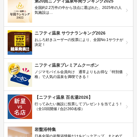
第20回ニフティ温泉年間ランキング2025
全国約2.2万件の中から頂点に選ばれた、2025年の人
気施設は…
ニフティ温泉 サウナランキング2026
おふろ好きユーザーの投票により、全国No.1サウナが
決定！
ニフティ温泉プレミアムクーポン
ノジマモバイル会員向け 通常よりもお得な「特別価
格」で人気の温泉を満喫できる！
【ニフティ温泉 百名湯2026】
行ってみたい施設に投票してプレゼントを当てよう！
（全10回開催 / 合計260名様）
岩盤浴特集
日本全国の岩盤浴情報だけをピックアップ。まとめて