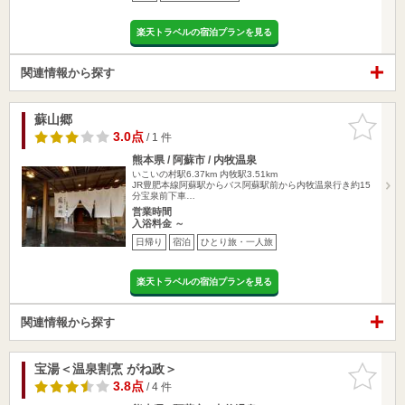
楽天トラベルの宿泊プランを見る
関連情報から探す
蘇山郷
お気に入
りに追加
3.0点
/ 1 件
熊本県 / 阿蘇市 / 内牧温泉
いこいの村駅6.37km
内牧駅3.51km
JR豊肥本線阿蘇駅からバス阿蘇駅前から内牧温泉行き約15
分宝泉前下車…
営業時間
入浴料金 ～
日帰り
宿泊
ひとり旅・一人旅
楽天トラベルの宿泊プランを見る
関連情報から探す
宝湯＜温泉割烹 がね政＞
お気に入
りに追加
3.8点
/ 4 件