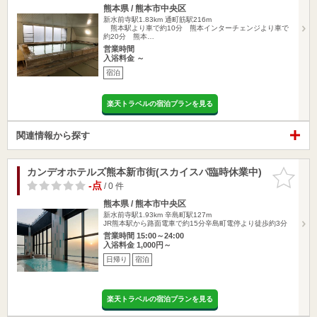
熊本県 / 熊本市中央区
新水前寺駅1.83km
通町筋駅216m
熊本駅より車で約10分 熊本インターチェンジより車で
約20分 熊本…
営業時間
入浴料金 ～
宿泊
楽天トラベルの宿泊プランを見る
関連情報から探す
カンデオホテルズ熊本新市街(スカイスパ臨時休業中)
お気に入
りに追加
-点
/ 0 件
熊本県 / 熊本市中央区
新水前寺駅1.93km
辛島町駅127m
JR熊本駅から路面電車で約15分辛島町電停より徒歩約3分
営業時間 15:00～24:00
入浴料金 1,000円～
日帰り
宿泊
楽天トラベルの宿泊プランを見る