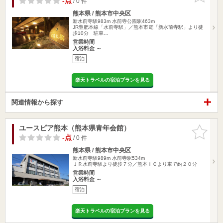
-点
/ 0 件
熊本県 / 熊本市中央区
新水前寺駅983m
水前寺公園駅463m
JR豊肥本線「水前寺駅」／熊本市電「新水前寺駅」より徒
歩10分 駐車…
営業時間
入浴料金 ～
宿泊
楽天トラベルの宿泊プランを見る
関連情報から探す
ユースピア熊本（熊本県青年会館）
お気に入
りに追加
-点
/ 0 件
熊本県 / 熊本市中央区
新水前寺駅989m
水前寺駅534m
ＪＲ水前寺駅より徒歩７分／熊本ＩＣより車で約２０分
営業時間
入浴料金 ～
宿泊
楽天トラベルの宿泊プランを見る