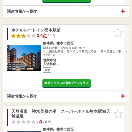
関連情報から探す
ホテルルートイン熊本駅前
お気に入
りに追加
3.0点
/ 2 件
熊本県 / 熊本市西区
新水前寺駅3.22km
熊本駅291m
・九州自動車道 熊本ICより車で約35分 熊本空港より車
で約50分…
営業時間
入浴料金 ～
宿泊
楽天トラベルの宿泊プランを見る
関連情報から探す
天然温泉 神水美肌の湯 スーパーホテル熊本駅前天
お気に入
然温泉
りに追加
-点
/ 0 件
熊本県 / 熊本市西区