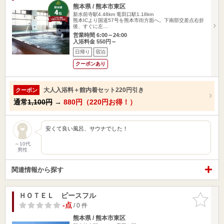
熊本県 / 熊本市東区
新水前寺駅4.48km
竜田口駅1.18km
熊本ICより国道57号を熊本市街方面へ。下南部交差点右折
後、すぐに左…
営業時間 6:00～24:00
入浴料金 550円～
日帰り
宿泊
クーポンあり
大人入浴料＋館内着セット220円引き
クーポン
通常
1,100円
→
880円（220円お得！）
安くて良い風呂、サウナでした！
～10代
男性
関連情報から探す
ＨＯＴＥＬ ピースフル
お気に入
りに追加
-点
/ 0 件
熊本県 / 熊本市東区