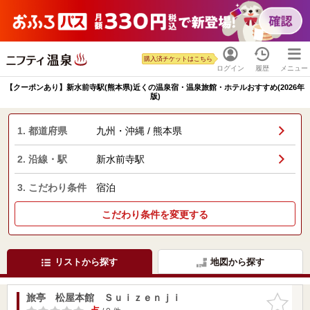
購入済チケットはこちら
ログイン
履歴
メニュー
【クーポンあり】新水前寺駅(熊本県)近くの温泉宿・温泉旅館・ホテルおすすめ(2026年
版)
1. 都道府県
九州・沖縄 / 熊本県
2. 沿線・駅
新水前寺駅
3. こだわり条件
宿泊
こだわり条件を変更する
リストから探す
地図から探す
旅亭 松屋本館 Ｓｕｉｚｅｎｊｉ
お気に入
りに追加