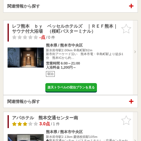
関連情報から探す
レフ熊本 ｂｙ ベッセルホテルズ ｜ＲＥＦ熊本｜
お気に入
サウナ付大浴場 （桜町バスターミナル）
りに追加
-点
/ 0 件
熊本県 / 熊本市中央区
新水前寺駅2.00km
辛島町駅62m
新市街アーケード沿い 熊本市電・辛島町駅より徒歩1
分 熊本ICから約…
営業時間 6:00～21:00
入浴料金 1,200円～
宿泊
楽天トラベルの宿泊プランを見る
関連情報から探す
アパホテル 熊本交通センター南
お気に入
りに追加
3.0点
/ 1 件
熊本県 / 熊本市中央区
新水前寺駅2.13km
慶徳校前駅105m
◆熊本交通センター（バスターミナル）：交通センターか