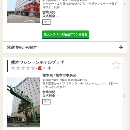
新水前寺駅1.67km
辛島町駅381m
アーケードより徒歩2分の好立地 交通センター・辛島町
電停より徒歩5…
営業時間
入浴料金 ～
宿泊
楽天トラベルの宿泊プランを見る
関連情報から探す
熊本ワシントンホテルプラザ
お気に入
りに追加
-点
/ 0 件
熊本県 / 熊本市中央区
新水前寺駅1.70km
辛島町駅356m
熊本空港からバスでサクラマチバスターミナルへ。同ター
ミナルから徒歩約…
営業時間
入浴料金 ～
宿泊