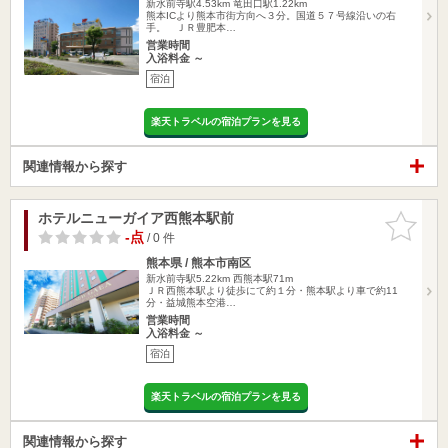
新水前寺駅4.53km
竜田口駅1.22km
熊本ICより熊本市街方向へ３分。国道５７号線沿いの右
手。 ＪＲ豊肥本…
営業時間
入浴料金 ～
宿泊
楽天トラベルの宿泊プランを見る
関連情報から探す
ホテルニューガイア西熊本駅前
お気に入
りに追加
-点
/ 0 件
熊本県 / 熊本市南区
新水前寺駅5.22km
西熊本駅71m
ＪＲ西熊本駅より徒歩にて約１分・熊本駅より車で約11
分・益城熊本空港…
営業時間
入浴料金 ～
宿泊
楽天トラベルの宿泊プランを見る
関連情報から探す