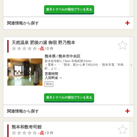
楽天トラベルの宿泊プランを見る
関連情報から探す
天然温泉 肥後の湯 御宿 野乃熊本
お気に入
りに追加
-点
/ 0 件
熊本県 / 熊本市中央区
新水前寺駅1.73km
辛島町駅334m
＜電車＞ ・「熊本」駅から車で約10分 ・熊本市電「辛島
町」より…
営業時間
入浴料金 ～
宿泊
楽天トラベルの宿泊プランを見る
関連情報から探す
熊本和数奇司館
お気に入
りに追加
-点
/ 0 件