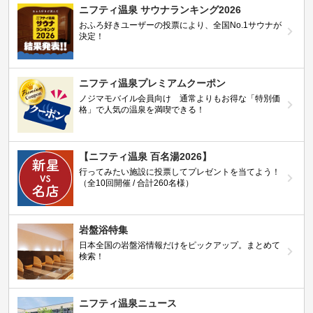
ニフティ温泉 サウナランキング2026
おふろ好きユーザーの投票により、全国No.1サウナが
決定！
ニフティ温泉プレミアムクーポン
ノジマモバイル会員向け 通常よりもお得な「特別価
格」で人気の温泉を満喫できる！
【ニフティ温泉 百名湯2026】
行ってみたい施設に投票してプレゼントを当てよう！
（全10回開催 / 合計260名様）
岩盤浴特集
日本全国の岩盤浴情報だけをピックアップ。まとめて
検索！
ニフティ温泉ニュース