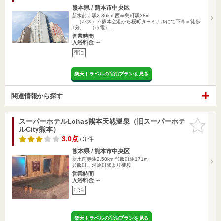
熊本県 / 熊本市中央区
新水前寺駅2.36km
西辛島町駅38m
（バス）～熊本空港から桜町ターミナルにて下車＝徒歩
1分。 （市電）…
営業時間
入浴料金 ～
宿泊
楽天トラベルの宿泊プランを見る
関連情報から探す
スーパーホテルLohas熊本天然温泉（旧スーパーホテ
お気に入
ルCity熊本）
りに追加
3.0点
/ 3 件
熊本県 / 熊本市中央区
新水前寺駅2.50km
呉服町駅171m
呉服町、河原町駅より徒歩
営業時間
入浴料金 ～
宿泊
楽天トラベルの宿泊プランを見る