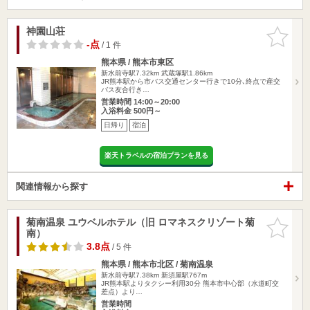
神園山荘
お気に入
りに追加
-点
/ 1 件
熊本県 / 熊本市東区
新水前寺駅7.32km
武蔵塚駅1.86km
JR熊本駅から市バス交通センター行きで10分､終点で産交
バス友合行き…
営業時間 14:00～20:00
入浴料金 500円～
日帰り
宿泊
楽天トラベルの宿泊プランを見る
関連情報から探す
菊南温泉 ユウベルホテル（旧 ロマネスクリゾート菊
お気に入
南）
りに追加
3.8点
/ 5 件
熊本県 / 熊本市北区 / 菊南温泉
新水前寺駅7.38km
新須屋駅767m
JR熊本駅よりタクシー利用30分 熊本市中心部（水道町交
差点）より…
営業時間