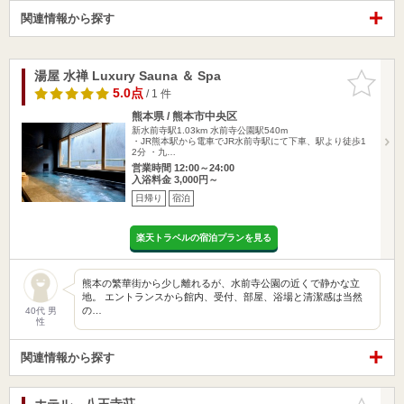
関連情報から探す
湯屋 水禅 Luxury Sauna ＆ Spa
お気に入
りに追加
5.0点
/ 1 件
熊本県 / 熊本市中央区
新水前寺駅1.03km
水前寺公園駅540m
・JR熊本駅から電車でJR水前寺駅にて下車、駅より徒歩1
2分 ・九…
営業時間 12:00～24:00
入浴料金 3,000円～
日帰り
宿泊
楽天トラベルの宿泊プランを見る
熊本の繁華街から少し離れるが、水前寺公園の近くで静かな立
地。 エントランスから館内、受付、部屋、浴場と清潔感は当然
の…
40代 男
性
関連情報から探す
ホテル 八王寺荘
お気に入