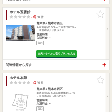
ホテル五番館
お気に入
りに追加
-点
/ 0 件
熊本県 / 熊本市西区
新水前寺駅3.50km
二本木口駅83m
ＪＲ熊本駅より徒歩５分
営業時間
入浴料金 ～
宿泊
楽天トラベルの宿泊プランを見る
関連情報から探す
ホテル本陣
お気に入
りに追加
-点
/ 0 件
熊本県 / 熊本市西区
新水前寺駅3.50km
田崎橋駅107m
ＪＲ熊本駅から徒歩約６分
営業時間
入浴料金 ～
宿泊