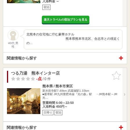
入浴料金 ～
宿泊
楽天トラベルの宿泊プランを見る
北熊本の住宅地に佇む豪華ホテル
熊本県熊本市北区、合志市との境近く
の…
40代 男
性
関連情報から探す
つる乃湯 熊本インター店
お気に入
りに追加
-点
/ 0 件
熊本県 / 熊本市東区
新水前寺駅7.49km
武蔵塚駅1.33km
■最寄駅 JR九州豊肥本線『光の森』駅 ・JR熊本駅～JR
光…
営業時間 6:00～22:50
入浴料金 450円～
日帰り
宿泊
関連情報から探す