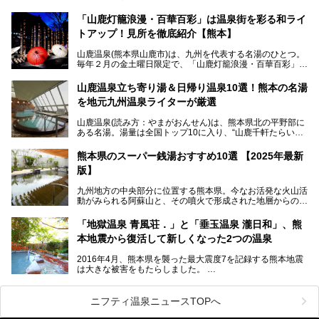
し、各宿の趣の異なる露天風呂をめぐることで知られていま
す。
「山鹿灯籠浪漫・百華百彩」は温泉街を彩る和ライ
トアップ！見所を徹底紹介【熊本】
中でも「耕きち(こうきち)の湯」は露天風呂を持たないもの
の、風情ある内湯を楽しめる日帰り温泉施設。自然災害によ
山鹿温泉(熊本県山鹿市)は、九州を代表する名湯のひとつ。
り一度廃業しましたが、2024年10月に営業再開。数多くの
毎年２月の金土曜日限定で、「山鹿灯籠浪漫・百華百彩」
温泉ファンに注目される名湯です。
（やまがとうろうろまん・ひゃっかひゃくさい）が開催され
ます。和傘や竹、ろうそくなどを用いて、和情緒たっぷりの
山鹿温泉立ち寄り湯＆日帰り温泉10選！熊本の名湯
ライトアップが無料で楽しめます。
を地元九州温泉ライターが厳選
今回は再開した耕きちの湯を訪問し、全浴室(男女別大浴
2025年は、2月7～8日・14～15日・21～22日・28～3月1
場・家族風呂)を徹底紹介します！
山鹿温泉(読み方：やまがおんせん)は、熊本県北の平野部に
日、の合計8日間開催。今回は地元九州在住の筆者が、その
ある名湯。湯量は全国トップ10に入り、“山鹿千軒たらいな
見所を徹底紹介。併せて、その他イベントや立ち寄り湯も併
し”と唄われる程。また、“乙女の柔肌”とも称される柔らかな
せてご紹介します。
泉質であり、お湯の良さにも定評があります。
熊本県のスーパー銭湯おすすめ10選 【2025年最新
版】
今回は地元九州の温泉ライターの私が実際に入浴した中か
ら、山鹿温泉の旅館やホテルの立ち寄り湯・日帰り入浴施
九州地方の中央部分に位置する熊本県。今なお活発な火山活
設・家族風呂の3パターンに分類し、合計10施設を厳選して
動がみられる阿蘇山と、その噴火で形成された地層からの湧
ご紹介。ぜひ、湯めぐりの参考にして下さいね！
水が多くあることから「火の国」「水の国」とも呼ばれま
す。
「地獄温泉 青風荘．」と「垂玉温泉 瀧日和」、熊
そんな熊本県は、県内の至るところから温泉が湧いている温
本地震から復活して新しくなった2つの温泉
泉県でもあります。山鹿温泉、玉名温泉、黒川温泉、人吉温
泉など有名な温泉地だけでなく、市街地にも天然温泉が湧き
2016年4月、熊本県を襲った最大震度7を記録する熊本地震
出すスーパー銭湯が豊富です。なかでも注目のスーパー銭湯
は大きな被害をもたらしました。
をピックアップしました。
阿蘇山麓の南阿蘇村の「地獄温泉 清風荘」、そして「清風
荘」から400mほど離れた「垂玉（たるたま）温泉 山口旅
ニフティ温泉ニュースTOPへ
館」の2軒は、この地震による土砂崩れなどのために、一時
期は孤立状態に。もしかしたらこの時のニュースで、「地獄