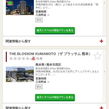
新水前寺駅3.41km
熊本駅217m
JR熊本駅白川口（東口）より徒歩２分/九州自動車道 『熊
本IC』より…
営業時間
入浴料金 ～
宿泊
楽天トラベルの宿泊プランを見る
関連情報から探す
THE BLOSSOM KUMAMOTO（ザ ブラッサム 熊本）
お気に入
りに追加
-点
/ 0 件
熊本県 / 熊本市西区
新水前寺駅3.47km
熊本駅152m
JR熊本駅隣接。白川口を出て右手にアミュプラザくまもと
がございます。…
営業時間
入浴料金 ～
宿泊
楽天トラベルの宿泊プランを見る
関連情報から探す