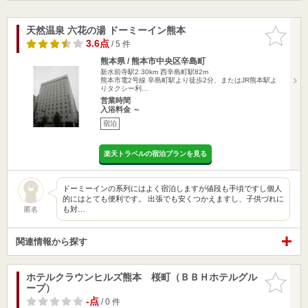
天然温泉 六花の湯 ドーミーイン熊本
お気に入
りに追加
3.6点
/ 5 件
熊本県 / 熊本市中央区辛島町
新水前寺駅2.30km
西辛島町駅82m
熊本市電2号線 辛島町駅より徒歩2分、またはJR熊本駅よ
りタクシー利…
営業時間
入浴料金 ～
宿泊
楽天トラベルの宿泊プランを見る
ドーミーインの系列にはよく宿泊しますが値段も手頃ですし個人
的にはとても便利です。 出張でも安くつかえますし、子供づれに
も対…
匿名
関連情報から探す
ホテルクラウンヒルズ熊本 桜町（ＢＢＨホテルグル
お気に入
ープ）
りに追加
-点
/ 0 件