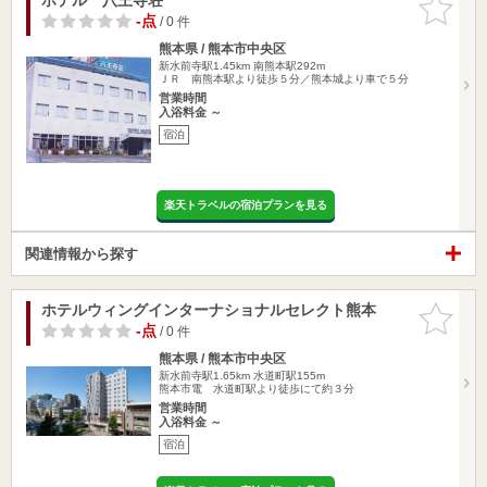
りに追加
-点
/ 0 件
熊本県 / 熊本市中央区
新水前寺駅1.45km
南熊本駅292m
ＪＲ 南熊本駅より徒歩５分／熊本城より車で５分
営業時間
入浴料金 ～
宿泊
楽天トラベルの宿泊プランを見る
関連情報から探す
ホテルウィングインターナショナルセレクト熊本
お気に入
りに追加
-点
/ 0 件
熊本県 / 熊本市中央区
新水前寺駅1.65km
水道町駅155m
熊本市電 水道町駅より徒歩にて約３分
営業時間
入浴料金 ～
宿泊