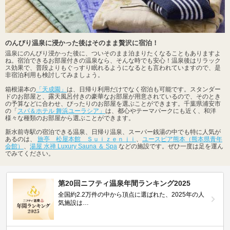
のんびり温泉に浸かった後はそのまま贅沢に宿泊！
温泉にのんびり浸かった後に、ついそのまま泊まりたくなることもありますよ
ね。宿泊できるお部屋付きの温泉なら、そんな時でも安心！温泉後はリラック
ス効果で、普段よりもぐっすり眠れるようになるとも言われていますので、是
非宿泊利用も検討してみましょう。
箱根湯本の
「天成園」
は、日帰り利用だけでなく宿泊も可能です。スタンダー
ドのお部屋と、露天風呂付きの豪華なお部屋が用意されているので、そのとき
の予算などに合わせ、ぴったりのお部屋を選ぶことができます。千葉県浦安市
の「
スパ＆ホテル 舞浜ユーラシア」
は、都心やテーマパークにも近く、和洋
様々な種類のお部屋から選ぶことができます。
新水前寺駅の宿泊できる温泉、日帰り温泉、スーパー銭湯の中でも特に人気が
あるのは、
旅亭 松屋本館 Ｓｕｉｚｅｎｊｉ
、
ユースピア熊本（熊本県青年
会館）
、
湯屋 水禅 Luxury Sauna ＆ Spa
などの施設です。ぜひ一度は足を運ん
でみてください。
第20回ニフティ温泉年間ランキング2025
全国約2.2万件の中から頂点に選ばれた、2025年の人
気施設は…