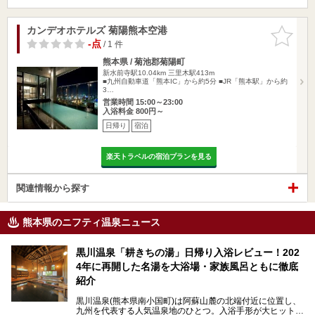
カンデオホテルズ 菊陽熊本空港
お気に入
りに追加
-点
/ 1 件
熊本県 / 菊池郡菊陽町
新水前寺駅10.04km
三里木駅413m
■九州自動車道「熊本IC」から約5分 ■JR「熊本駅」から約
3…
営業時間 15:00～23:00
入浴料金 800円～
日帰り
宿泊
楽天トラベルの宿泊プランを見る
関連情報から探す
熊本県のニフティ温泉ニュース
黒川温泉「耕きちの湯」日帰り入浴レビュー！202
4年に再開した名湯を大浴場・家族風呂ともに徹底
紹介
黒川温泉(熊本県南小国町)は阿蘇山麓の北端付近に位置し、
九州を代表する人気温泉地のひとつ。入浴手形が大ヒット