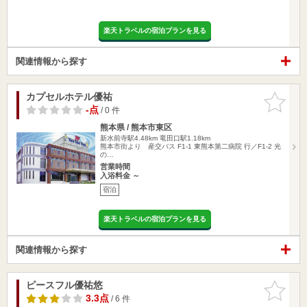
楽天トラベルの宿泊プランを見る
関連情報から探す
カプセルホテル優祐
お気に入
りに追加
-点
/ 0 件
熊本県 / 熊本市東区
新水前寺駅4.48km
竜田口駅1.18km
熊本市街より 産交バス F1-1 東熊本第二病院 行／F1-2 光
の…
営業時間
入浴料金 ～
宿泊
楽天トラベルの宿泊プランを見る
関連情報から探す
ピースフル優祐悠
お気に入
りに追加
3.3点
/ 6 件