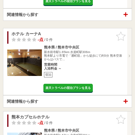
楽天トラベルの宿泊プランを見る
関連情報から探す
ホテル カーナA
お気に入
りに追加
-点
/ 0 件
熊本県 / 熊本市中央区
新水前寺駅1.65km
水道町駅306m
熊本駅より市電で「通町筋」から徒歩にて約5分 熊本空港
からはバスで…
営業時間
入浴料金 ～
宿泊
楽天トラベルの宿泊プランを見る
関連情報から探す
熊本カプセルホテル
お気に入
りに追加
-点
/ 0 件
熊本県 / 熊本市中央区