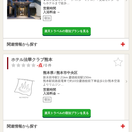
らホテルまで徒歩…
営業時間
入浴料金 ～
宿泊
楽天トラベルの宿泊プランを見る
関連情報から探す
ホテル法華クラブ熊本
お気に入
りに追加
-点
/ 0 件
熊本県 / 熊本市中央区
新水前寺駅2.21km
慶徳校前駅150m
熊本駅前路面電車で約10分慶徳校前下車徒歩1分/熊本空港
よりリムジン…
営業時間
入浴料金 ～
宿泊
楽天トラベルの宿泊プランを見る
関連情報から探す