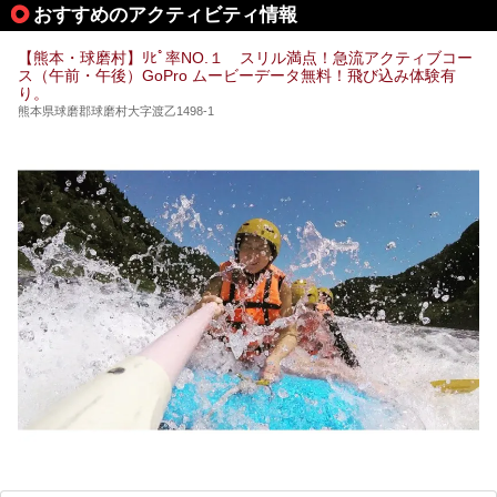
おすすめのアクティビティ情報
温泉」と「垂玉温泉」の名前を知った人もいるかもしれませ
ん。
【熊本・球磨村】ﾘﾋﾟ率NO.１ スリル満点！急流アクティブコー
この2軒は今どうなっているのでしょうか。実は現在は「地
ス（午前・午後）GoPro ムービーデータ無料！飛び込み体験有
獄温泉 青風荘．」「垂玉温泉 瀧日和」として営業を再開し
り。
ています。2021年に現地を訪問してきましたのでレポート
します。
熊本県球磨郡球磨村大字渡乙1498-1