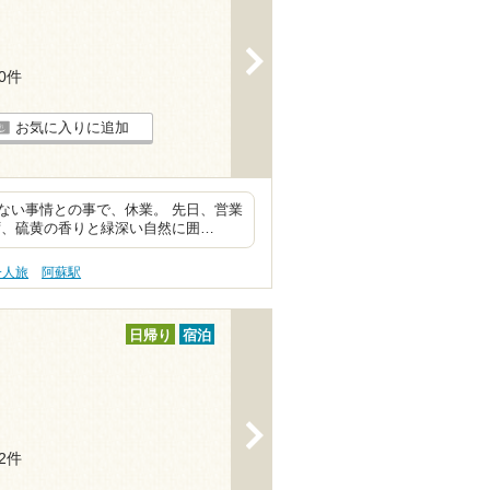
>
20件
お気に入りに追加
ない事情との事で、休業。 先日、営業
ず、硫黄の香りと緑深い自然に囲…
一人旅
阿蘇駅
日帰り
宿泊
>
12件