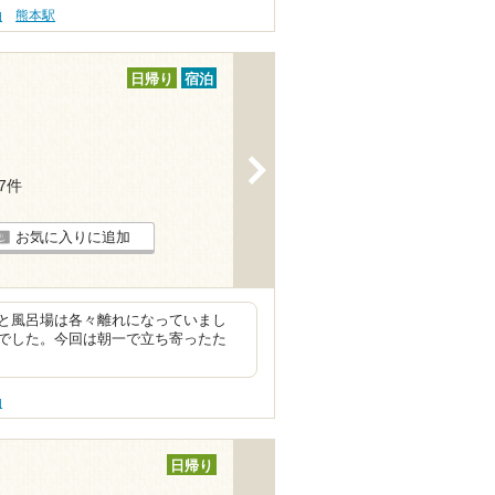
泊
熊本駅
日帰り
宿泊
>
27件
お気に入りに追加
と風呂場は各々離れになっていまし
でした。今回は朝一で立ち寄ったた
泊
日帰り