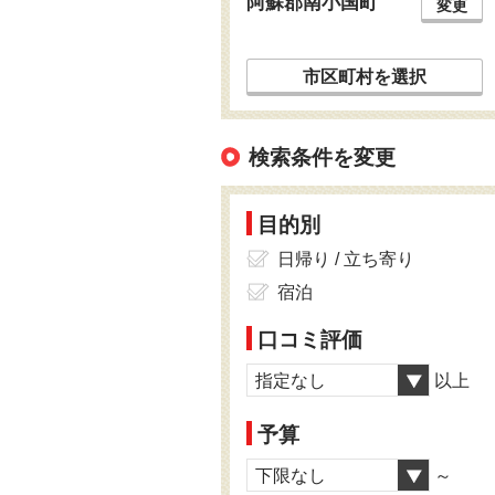
阿蘇郡南小国町
変更
市区町村を選択
検索条件を変更
目的別
日帰り / 立ち寄り
宿泊
口コミ評価
指定なし
以上
予算
下限なし
～