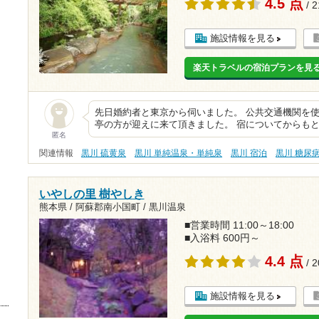
4.5 点
/ 
施設情報を見る
楽天トラベルの宿泊プランを見
先日婚約者と東京から伺いました。 公共交通機関を
亭の方が迎えに来て頂きました。 宿についてからも
匿名
関連情報
黒川 硫黄泉
黒川 単純温泉・単純泉
黒川 宿泊
黒川 糖尿
いやしの里 樹やしき
熊本県 / 阿蘇郡南小国町 / 黒川温泉
■営業時間 11:00～18:00
■入浴料 600円～
4.4 点
/ 
施設情報を見る