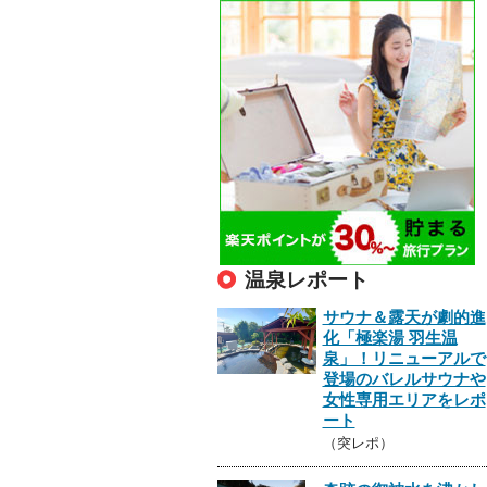
温泉レポート
サウナ＆露天が劇的進
化「極楽湯 羽生温
泉」！リニューアルで
登場のバレルサウナや
女性専用エリアをレポ
ート
（突レポ）