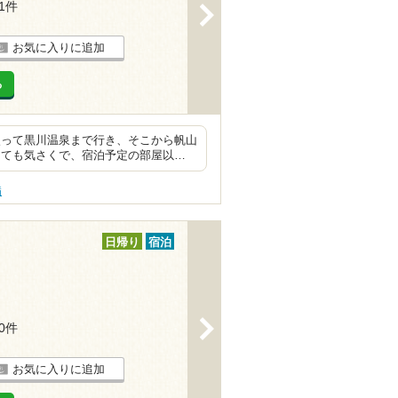
21件
>
お気に入りに追加
る
使って黒川温泉まで行き、そこから帆山
とても気さくで、宿泊予定の部屋以…
病
日帰り
宿泊
>
20件
お気に入りに追加