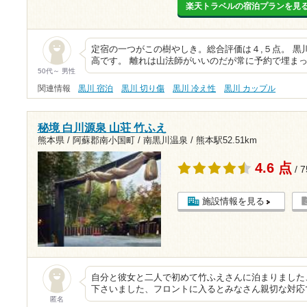
楽天トラベルの宿泊プランを見
定宿の一つがこの樹やしき。総合評価は４,５点。 黒
高です。 離れは山法師がいいのだが常に予約で埋まっ
50代～ 男性
関連情報
黒川 宿泊
黒川 切り傷
黒川 冷え性
黒川 カップル
秘境 白川源泉 山荘 竹ふえ
熊本県 / 阿蘇郡南小国町 / 南黒川温泉 /
熊本駅52.51km
4.6 点
/ 
施設情報を見る
自分と彼女と二人で初めて竹ふえさんに泊まりました
下さいました、フロントに入るとみなさん親切な対応
匿名