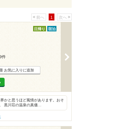
前へ
1
次へ
日帰り
宿泊
>
49件
お気に入りに追加
る
世界かと思うほど風情があります。おそ
。 黒川荘の温泉の真価…
旅