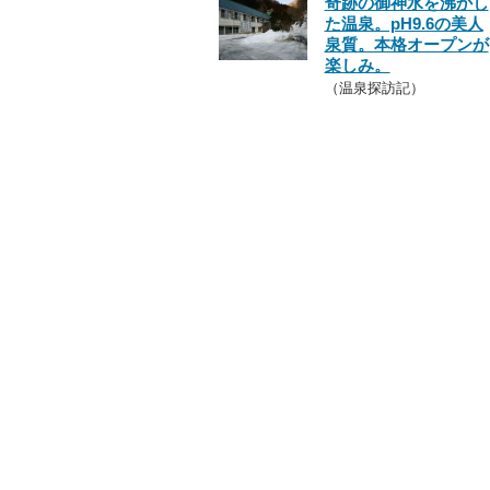
奇跡の御神水を沸かし
た温泉。pH9.6の美人
泉質。本格オープンが
楽しみ。
（温泉探訪記）