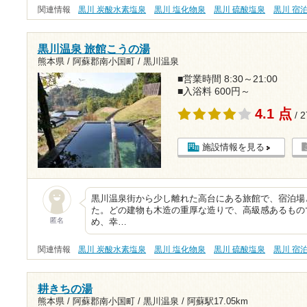
関連情報
黒川 炭酸水素塩泉
黒川 塩化物泉
黒川 硫酸塩泉
黒川 宿
黒川温泉 旅館こうの湯
熊本県 / 阿蘇郡南小国町 / 黒川温泉
■営業時間 8:30～21:00
■入浴料 600円～
4.1 点
/ 
施設情報を見る
黒川温泉街から少し離れた高台にある旅館で、宿泊場
た。どの建物も木造の重厚な造りで、高級感あるもの
匿名
め、幸…
関連情報
黒川 炭酸水素塩泉
黒川 塩化物泉
黒川 硫酸塩泉
黒川 宿
耕きちの湯
熊本県 / 阿蘇郡南小国町 / 黒川温泉 /
阿蘇駅17.05km