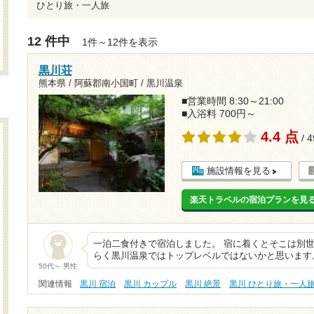
ひとり旅・一人旅
12 件中
1件～12件を表示
黒川荘
熊本県 / 阿蘇郡南小国町 / 黒川温泉
■営業時間 8:30～21:00
■入浴料 700円～
4.4 点
/ 
施設情報を見る
楽天トラベルの宿泊プランを見
一泊二食付きで宿泊しました。 宿に着くとそこは別
らく黒川温泉ではトップレベルではないかと思います
50代～ 男性
関連情報
黒川 宿泊
黒川 カップル
黒川 絶景
黒川 ひとり旅・一人