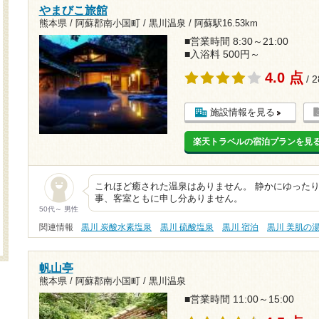
やまびこ旅館
熊本県 / 阿蘇郡南小国町 / 黒川温泉 /
阿蘇駅16.53km
■営業時間 8:30～21:00
■入浴料 500円～
4.0 点
/ 
施設情報を見る
楽天トラベルの宿泊プランを見
これほど癒された温泉はありません。 静かにゆったり
事、客室ともに申し分ありません。
50代～ 男性
関連情報
黒川 炭酸水素塩泉
黒川 硫酸塩泉
黒川 宿泊
黒川 美肌の
帆山亭
熊本県 / 阿蘇郡南小国町 / 黒川温泉
■営業時間 11:00～15:00