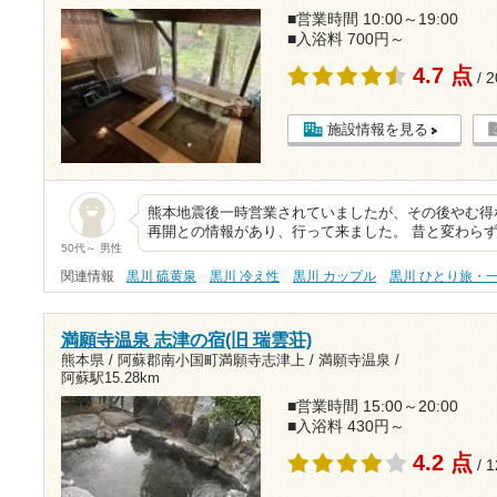
■営業時間 10:00～19:00
■入浴料 700円～
4.7 点
/ 
施設情報を見る
熊本地震後一時営業されていましたが、その後やむ得
再開との情報があり、行って来ました。 昔と変わら
50代～ 男性
関連情報
黒川 硫黄泉
黒川 冷え性
黒川 カップル
黒川 ひとり旅・
満願寺温泉 志津の宿(旧 瑞雲荘)
熊本県 / 阿蘇郡南小国町満願寺志津上 / 満願寺温泉 /
阿蘇駅15.28km
■営業時間 15:00～20:00
■入浴料 430円～
4.2 点
/ 