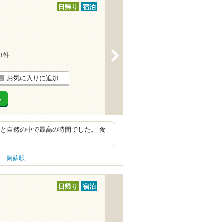
日帰り
宿泊
>
28件
お気に入りに追加
る
と自然の中で最高の時間でした。 食
湯
阿蘇駅
日帰り
宿泊