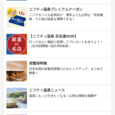
ニフティ温泉プレミアムクーポン
ノジマモバイル会員向け 通常よりもお得な「特別価
格」で人気の温泉を満喫できる！
【ニフティ温泉 百名湯2026】
行ってみたい施設に投票してプレゼントを当てよう！
（全10回開催 / 合計260名様）
岩盤浴特集
日本全国の岩盤浴情報だけをピックアップ。まとめて
検索！
ニフティ温泉ニュース
温泉にもっと行きたくなる！お得な情報を掲載中