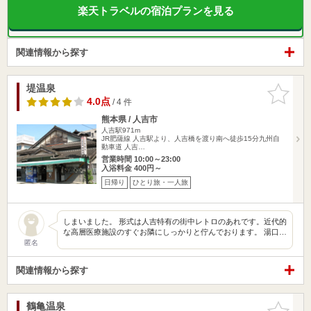
楽天トラベルの宿泊プランを見る
関連情報から探す
堤温泉
お気に入
りに追加
4.0点
/ 4 件
熊本県 / 人吉市
人吉駅971m
JR肥薩線 人吉駅より、人吉橋を渡り南へ徒歩15分九州自
動車道 人吉…
営業時間 10:00～23:00
入浴料金 400円～
日帰り
ひとり旅・一人旅
しまいました。 形式は人吉特有の街中レトロのあれです。近代的
な高層医療施設のすぐお隣にしっかりと佇んでおります。 湯口…
匿名
関連情報から探す
鶴亀温泉
お気に入