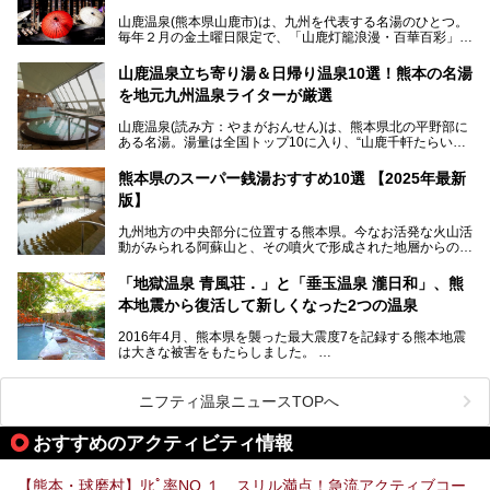
の、風情ある内湯を楽しめる日帰り温泉施設。自然災害によ
山鹿温泉(熊本県山鹿市)は、九州を代表する名湯のひとつ。
り一度廃業しましたが、2024年10月に営業再開。数多くの
毎年２月の金土曜日限定で、「山鹿灯籠浪漫・百華百彩」
温泉ファンに注目される名湯です。
（やまがとうろうろまん・ひゃっかひゃくさい）が開催され
ます。和傘や竹、ろうそくなどを用いて、和情緒たっぷりの
山鹿温泉立ち寄り湯＆日帰り温泉10選！熊本の名湯
ライトアップが無料で楽しめます。
を地元九州温泉ライターが厳選
今回は再開した耕きちの湯を訪問し、全浴室(男女別大浴
2025年は、2月7～8日・14～15日・21～22日・28～3月1
場・家族風呂)を徹底紹介します！
山鹿温泉(読み方：やまがおんせん)は、熊本県北の平野部に
日、の合計8日間開催。今回は地元九州在住の筆者が、その
ある名湯。湯量は全国トップ10に入り、“山鹿千軒たらいな
見所を徹底紹介。併せて、その他イベントや立ち寄り湯も併
し”と唄われる程。また、“乙女の柔肌”とも称される柔らかな
せてご紹介します。
泉質であり、お湯の良さにも定評があります。
熊本県のスーパー銭湯おすすめ10選 【2025年最新
版】
今回は地元九州の温泉ライターの私が実際に入浴した中か
ら、山鹿温泉の旅館やホテルの立ち寄り湯・日帰り入浴施
九州地方の中央部分に位置する熊本県。今なお活発な火山活
設・家族風呂の3パターンに分類し、合計10施設を厳選して
動がみられる阿蘇山と、その噴火で形成された地層からの湧
ご紹介。ぜひ、湯めぐりの参考にして下さいね！
水が多くあることから「火の国」「水の国」とも呼ばれま
す。
「地獄温泉 青風荘．」と「垂玉温泉 瀧日和」、熊
そんな熊本県は、県内の至るところから温泉が湧いている温
本地震から復活して新しくなった2つの温泉
泉県でもあります。山鹿温泉、玉名温泉、黒川温泉、人吉温
泉など有名な温泉地だけでなく、市街地にも天然温泉が湧き
2016年4月、熊本県を襲った最大震度7を記録する熊本地震
出すスーパー銭湯が豊富です。なかでも注目のスーパー銭湯
は大きな被害をもたらしました。
をピックアップしました。
阿蘇山麓の南阿蘇村の「地獄温泉 清風荘」、そして「清風
荘」から400mほど離れた「垂玉（たるたま）温泉 山口旅
ニフティ温泉ニュースTOPへ
館」の2軒は、この地震による土砂崩れなどのために、一時
期は孤立状態に。もしかしたらこの時のニュースで、「地獄
おすすめのアクティビティ情報
温泉」と「垂玉温泉」の名前を知った人もいるかもしれませ
ん。
【熊本・球磨村】ﾘﾋﾟ率NO.１ スリル満点！急流アクティブコー
この2軒は今どうなっているのでしょうか。実は現在は「地