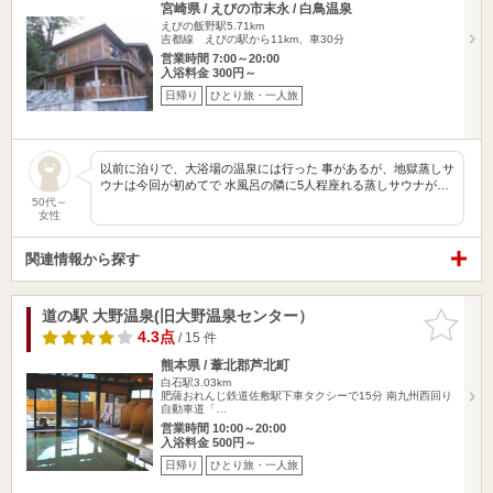
宮崎県 / えびの市末永 / 白鳥温泉
えびの飯野駅5.71km
吉都線 えびの駅から11km、車30分
営業時間 7:00～20:00
入浴料金 300円～
日帰り
ひとり旅・一人旅
以前に泊りで、大浴場の温泉には行った 事があるが、地獄蒸しサ
ウナは今回が初めてで 水風呂の隣に5人程座れる蒸しサウナが…
50代～
女性
関連情報から探す
道の駅 大野温泉(旧大野温泉センター）
お気に入
りに追加
4.3点
/ 15 件
熊本県 / 葦北郡芦北町
白石駅3.03km
肥薩おれんじ鉄道佐敷駅下車タクシーで15分 南九州西回り
自動車道「…
営業時間 10:00～20:00
入浴料金 500円～
日帰り
ひとり旅・一人旅