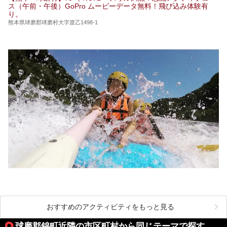
ス（午前・午後）GoPro ムービーデータ無料！飛び込み体験有
獄温泉 青風荘．」「垂玉温泉 瀧日和」として営業を再開し
り。
ています。2021年に現地を訪問してきましたのでレポート
します。
熊本県球磨郡球磨村大字渡乙1498-1
おすすめのアクティビティをもっと見る
球磨郡錦町近隣の市区町村から同じテーマで探す