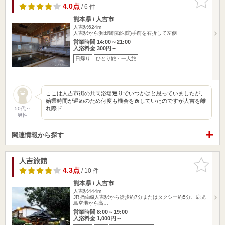
りに追加
4.0点
/ 6 件
熊本県 / 人吉市
人吉駅624m
人吉駅から浜田醫院(医院)手前を右折して左側
営業時間 14:00～21:00
入浴料金 300円～
日帰り
ひとり旅・一人旅
ここは人吉市街の共同浴場巡りでいつかはと思っていましたが、
始業時間が遅めのため何度も機会を逸していたのですが人吉を離
れ際ド…
50代～
男性
関連情報から探す
人吉旅館
お気に入
りに追加
4.3点
/ 10 件
熊本県 / 人吉市
人吉駅444m
JR肥薩線人吉駅から徒歩約7分またはタクシー約5分、鹿児
島空港から高…
営業時間 8:00～19:00
入浴料金 1,000円～