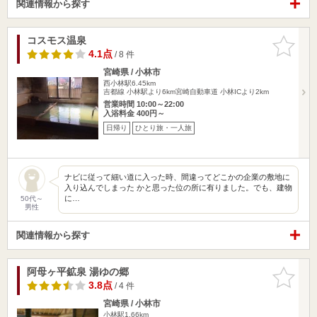
関連情報から探す
コスモス温泉
お気に入
りに追加
4.1点
/ 8 件
宮崎県 / 小林市
西小林駅6.45km
吉都線 小林駅より6km宮崎自動車道 小林ICより2km
営業時間 10:00～22:00
入浴料金 400円～
日帰り
ひとり旅・一人旅
ナビに従って細い道に入った時、間違ってどこかの企業の敷地に
入り込んでしまった かと思った位の所に有りました。でも、建物
に…
50代～
男性
関連情報から探す
阿母ヶ平鉱泉 湯ゆの郷
お気に入
りに追加
3.8点
/ 4 件
宮崎県 / 小林市
小林駅1.66km