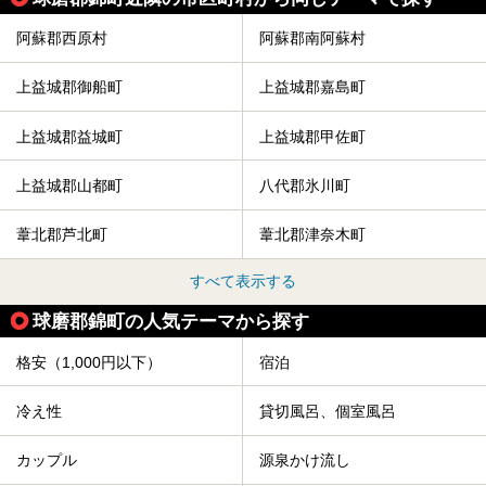
阿蘇郡西原村
阿蘇郡南阿蘇村
上益城郡御船町
上益城郡嘉島町
上益城郡益城町
上益城郡甲佐町
上益城郡山都町
八代郡氷川町
葦北郡芦北町
葦北郡津奈木町
すべて表示する
球磨郡錦町の人気テーマから探す
格安（1,000円以下）
宿泊
冷え性
貸切風呂、個室風呂
カップル
源泉かけ流し