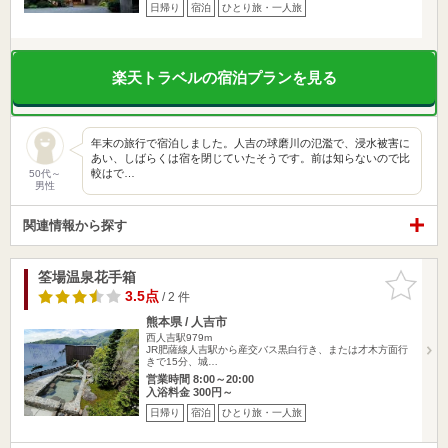
日帰り
宿泊
ひとり旅・一人旅
楽天トラベルの宿泊プランを見る
年末の旅行で宿泊しました。人吉の球磨川の氾濫で、浸水被害に
あい、しばらくは宿を閉じていたそうです。前は知らないので比
較はで…
50代～
男性
関連情報から探す
筌場温泉花手箱
お気に入
りに追加
3.5点
/ 2 件
熊本県 / 人吉市
西人吉駅979m
JR肥薩線人吉駅から産交バス黒白行き、または才木方面行
きで15分、城…
営業時間 8:00～20:00
入浴料金 300円～
日帰り
宿泊
ひとり旅・一人旅