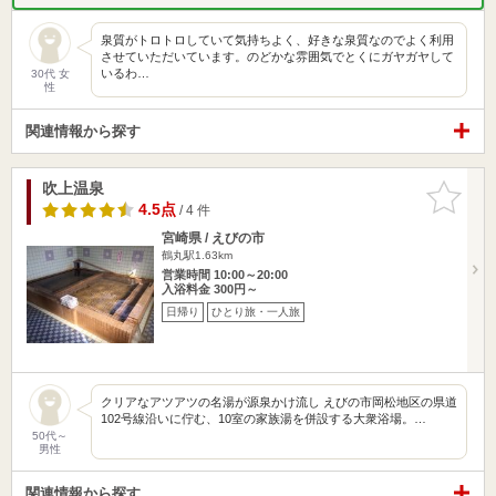
泉質がトロトロしていて気持ちよく、好きな泉質なのでよく利用
させていただいています。のどかな雰囲気でとくにガヤガヤして
いるわ…
30代 女
性
関連情報から探す
吹上温泉
お気に入
りに追加
4.5点
/ 4 件
宮崎県 / えびの市
鶴丸駅1.63km
営業時間 10:00～20:00
入浴料金 300円～
日帰り
ひとり旅・一人旅
クリアなアツアツの名湯が源泉かけ流し えびの市岡松地区の県道
102号線沿いに佇む、10室の家族湯を併設する大衆浴場。…
50代～
男性
関連情報から探す