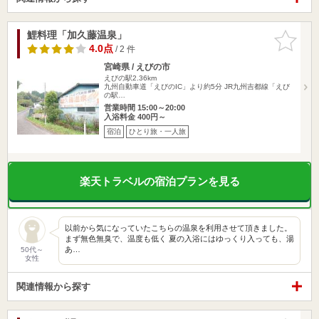
鯉料理「加久藤温泉」
お気に入
りに追加
4.0点
/ 2 件
宮崎県 / えびの市
えびの駅2.36km
九州自動車道「えびのIC」より約5分 JR九州吉都線「えび
の駅…
営業時間 15:00～20:00
入浴料金 400円～
宿泊
ひとり旅・一人旅
楽天トラベルの宿泊プランを見る
以前から気になっていたこちらの温泉を利用させて頂きました。
まず無色無臭で、温度も低く 夏の入浴にはゆっくり入っても、湯
あ…
50代～
女性
関連情報から探す