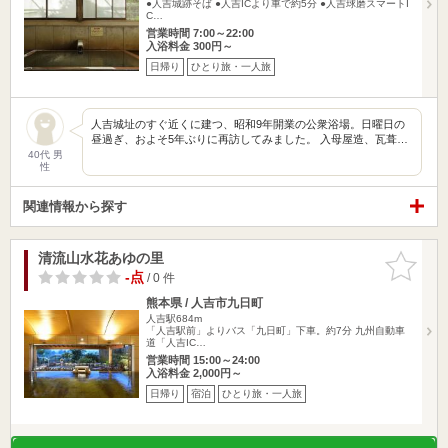
●人吉城跡そば ●人吉ICより車で約5分 ●人吉球磨スマートI
C…
営業時間 7:00～22:00
入浴料金 300円～
日帰り
ひとり旅・一人旅
人吉城址のすぐ近くに建つ、昭和9年開業の公衆浴場。日曜日の
昼過ぎ、およそ5年ぶりに再訪してみました。 入母屋造、瓦葺…
40代 男
性
関連情報から探す
清流山水花あゆの里
お気に入
りに追加
-点
/ 0 件
熊本県 / 人吉市九日町
人吉駅684m
「人吉駅前」よりバス「九日町」下車。約7分 九州自動車
道「人吉IC…
営業時間 15:00～24:00
入浴料金 2,000円～
日帰り
宿泊
ひとり旅・一人旅