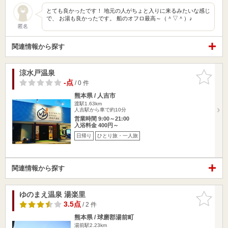
とても良かったです！ 地元の人がちょと入りに来るみたいな感じ
で、 お湯も良かったです。 船のオフロ最高～（＾▽＾）♪
匿名
関連情報から探す
涼水戸温泉
お気に入
りに追加
-点
/ 0 件
熊本県 / 人吉市
渡駅1.63km
人吉駅から車で約10分
営業時間 9:00～21:00
入浴料金 400円～
日帰り
ひとり旅・一人旅
関連情報から探す
ゆのまえ温泉 湯楽里
お気に入
りに追加
3.5点
/ 2 件
熊本県 / 球磨郡湯前町
湯前駅2.23km