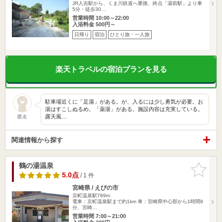
JR人吉駅から、くま川鉄道へ乗換、終点「湯前駅」より車
5分・徒歩30…
営業時間 10:00～22:00
入浴料金 500円～
日帰り
宿泊
ひとり旅・一人旅
楽天トラベルの宿泊プランを見る
駐車場近くに「足湯」がある。が、入るには少し勇気が必要。お
湯はすこしぬるめ。「薬湯」がある。施設内容は充実している。
露天風…
匿名
関連情報から探す
鶴の湯温泉
お気に入
りに追加
5.0点
/ 1 件
宮崎県 / えびの市
京町温泉駅789m
電車：京町温泉駅まで約1km 車：宮崎県中心部から1時間8
分、宮崎…
営業時間 7:00～21:00