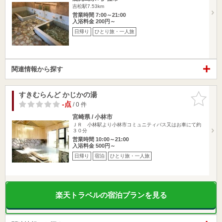
吉松駅7.53km
営業時間 7:00～21:00
入浴料金 200円～
日帰り
ひとり旅・一人旅
関連情報から探す
すきむらんど かじかの湯
お気に入
りに追加
-点
/ 0 件
宮崎県 / 小林市
ＪＲ 小林駅より小林市コミュニティバス又はお車にて約
３０分
営業時間 10:00～21:00
入浴料金 500円～
日帰り
宿泊
ひとり旅・一人旅
楽天トラベルの宿泊プランを見る