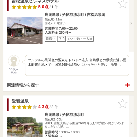
吉松温泉ビジネスホテル
お気に入
りに追加
5.0点
/ 1 件
鹿児島県 / 姶良郡湧水町 / 吉松温泉郷
鶴丸駅472m
国道268号沿い
営業時間 7:00～22:00
入浴料金 250円～
日帰り
宿泊
ひとり旅・一人旅
ツルツルの黒褐色の源泉をドバドバ注入 宮崎県との県境に近い湧
水町鶴丸地区で、国道268号線沿いにひっそりと佇む、激安…
50代～
男性
関連情報から探す
愛宕温泉
お気に入
りに追加
4.3点
/ 3 件
鹿児島県 / 姶良郡湧水町
鶴丸駅1.05km
湧水町吉松支所から国道268号をえびの方面へ向かいのぼ
りに従い右折、…
営業時間 13:00～18:00
入浴料金 ～