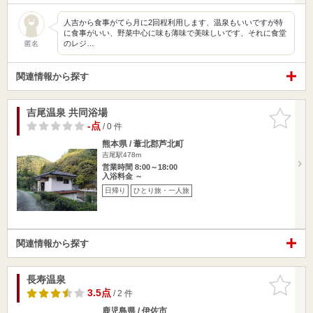
人吉から食事がてら月に2回程利用します、温泉もいいですが特
に食事がいい、野菜中心に味も薄味で美味しいです、それに食堂
のレジ…
匿名
関連情報から探す
吉尾温泉 共同浴場
お気に入
りに追加
-点
/ 0 件
熊本県 / 葦北郡芦北町
吉尾駅478m
営業時間 8:00～18:00
入浴料金 ～
日帰り
ひとり旅・一人旅
関連情報から探す
長寿温泉
お気に入
りに追加
3.5点
/ 2 件
鹿児島県 / 伊佐市