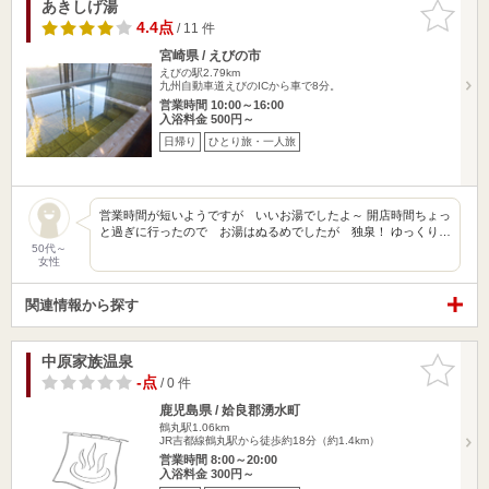
あきしげ湯
お気に入
りに追加
4.4点
/ 11 件
宮崎県 / えびの市
えびの駅2.79km
九州自動車道えびのICから車で8分。
営業時間 10:00～16:00
入浴料金 500円～
日帰り
ひとり旅・一人旅
営業時間が短いようですが いいお湯でしたよ～ 開店時間ちょっ
と過ぎに行ったので お湯はぬるめでしたが 独泉！ ゆっくり…
50代～
女性
関連情報から探す
中原家族温泉
お気に入
りに追加
-点
/ 0 件
鹿児島県 / 姶良郡湧水町
鶴丸駅1.06km
JR吉都線鶴丸駅から徒歩約18分（約1.4km）
営業時間 8:00～20:00
入浴料金 300円～