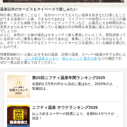
温泉以外のサービスもマイペースで楽しみたい
同行者に気を使うことなく、自分のペースで入りたい温泉を好きなだけ楽しむこと
ができる温泉の一人旅。できるのであれば、ライブラリーや休憩スペースなどの施
設や、一人でも体験できるアクティビティープランなど、お風呂に入る時間以外も
充実させられるサービスが整っている施設の方が時間を有意義に使えるのではない
でしょうか。
さらに、女性の一人旅の場合はセキュリティ面も重視したいところ。普段頑張って
いる自分へのご褒美も兼ねているのであれば、食事にこだわっているのはもちろ
ん、ボディケアやエステなどトリートメントサービスを提供している施設を選びた
いものです。
球磨郡錦町の一人旅におすすめの温泉、日帰り温泉、スーパー銭湯の中でも特に人
気があるのは、
にしき町温泉センター
、
錦ヒルトップ 通天の湯
などの施設です。
ぜひ一度は足を運んでみてください。
第20回ニフティ温泉年間ランキング2025
全国約2.2万件の中から頂点に選ばれた、2025年の人
気施設は…
ニフティ温泉 サウナランキング2026
おふろ好きユーザーの投票により、全国No.1サウナが
決定！