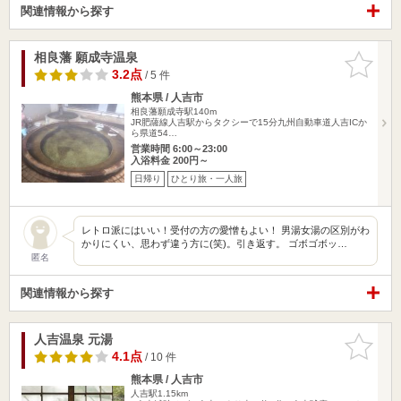
関連情報から探す
相良藩 願成寺温泉
お気に入
りに追加
3.2点
/ 5 件
熊本県 / 人吉市
相良藩願成寺駅140m
JR肥薩線人吉駅からタクシーで15分九州自動車道人吉ICか
ら県道54…
営業時間 6:00～23:00
入浴料金 200円～
日帰り
ひとり旅・一人旅
レトロ派にはいい！受付の方の愛憎もよい！ 男湯女湯の区別がわ
かりにくい、思わず違う方に(笑)。引き返す。 ゴボゴボッ…
匿名
関連情報から探す
人吉温泉 元湯
お気に入
りに追加
4.1点
/ 10 件
熊本県 / 人吉市
人吉駅1.15km