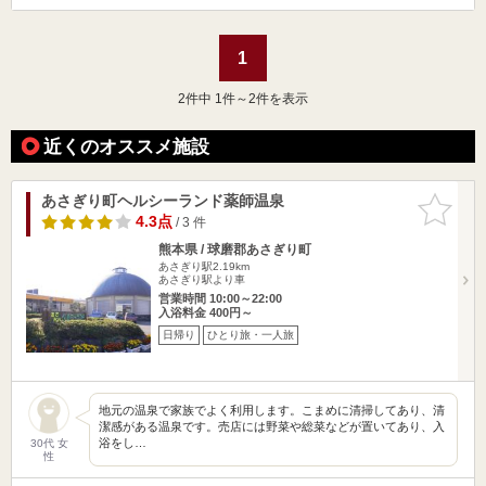
1
2
件中 1件～2件を表示
近くのオススメ施設
あさぎり町ヘルシーランド薬師温泉
お気に入
りに追加
4.3点
/ 3 件
熊本県 / 球磨郡あさぎり町
あさぎり駅2.19km
あさぎり駅より車
営業時間 10:00～22:00
入浴料金 400円～
日帰り
ひとり旅・一人旅
地元の温泉で家族でよく利用します。こまめに清掃してあり、清
潔感がある温泉です。売店には野菜や総菜などが置いてあり、入
浴をし…
30代 女
性