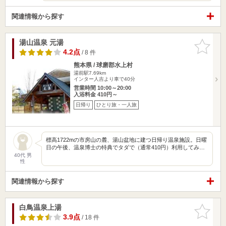
関連情報から探す
湯山温泉 元湯
お気に入
りに追加
4.2点
/ 8 件
熊本県 / 球磨郡水上村
湯前駅7.69km
インター人吉より車で40分
営業時間 10:00～20:00
入浴料金 410円～
日帰り
ひとり旅・一人旅
標高1722mの市房山の麓、湯山盆地に建つ日帰り温泉施設。日曜
日の午後、温泉博士の特典でタダで（通常410円）利用してみ…
40代 男
性
関連情報から探す
白鳥温泉上湯
お気に入
りに追加
3.9点
/ 18 件