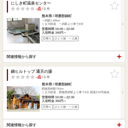
にしき町温泉センター
お気に入
りに追加
-点
/ 0 件
熊本県 / 球磨郡錦町
一武駅1.49km
くま川鉄道 一武駅より車で4分
営業時間 10:00～22:00
入浴料金 340円～
日帰り
ひとり旅・一人旅
関連情報から探す
錦ヒルトップ 通天の湯
お気に入
りに追加
-点
/ 0 件
熊本県 / 球磨郡錦町
肥後西村駅793m
くま川鉄道 肥後西村駅より車で4分 国道219号経由
営業時間 10:00～22:30
入浴料金 300円～
日帰り
ひとり旅・一人旅
関連情報から探す