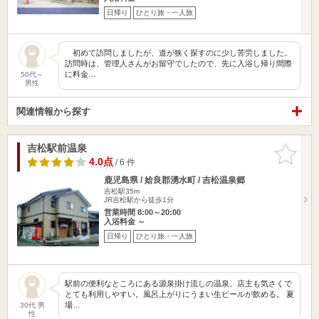
日帰り
ひとり旅・一人旅
初めて訪問しましたが、道が狭く探すのに少し苦労しました。
訪問時は、管理人さんがお留守でしたので、先に入浴し帰り間際
に料金…
50代～
男性
関連情報から探す
吉松駅前温泉
お気に入
りに追加
4.0点
/ 6 件
鹿児島県 / 姶良郡湧水町 / 吉松温泉郷
吉松駅35m
JR吉松駅から徒歩1分
営業時間 8:00～20:00
入浴料金 ～
日帰り
ひとり旅・一人旅
駅前の便利なところにある源泉掛け流しの温泉。店主も気さくで
とても利用しやすい。風呂上がりにうまい生ビールが飲める。 夏
場…
30代 男
性