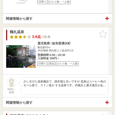
日帰り
ひとり旅・一人旅
関連情報から探す
鶴丸温泉
お気に入
りに追加
3.9点
/ 15 件
鹿児島県 / 姶良郡湧水町
鶴丸駅65m
JR吉都線 鶴丸駅より徒歩約1分
営業時間 6:00～20:30
入浴料金 300円～
日帰り
宿泊
ひとり旅・一人旅
少し古びた温泉施設で、脱衣場も古いですが 温泉はコーヒー色の
モール泉で、ラドン臭が する温泉です。内風呂と露天風呂があ…
50代～
女性
関連情報から探す