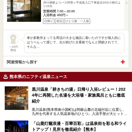
JR小林駅よりバス阿母ヶ平温泉入口下車徒歩20分小林ICよ
り10分
営業時間 7:00～20:00
入浴料金 400円～
日帰り
宿泊
ひとり旅・一人旅
車が多数停まってる周辺の大きな施設に着いたのですが個人的に
はうーんって感じで、次が錆びた古看板でなんと閉鎖されてて、
そんな…
～10代
男性
関連情報から探す
熊本県のニフティ温泉ニュース
黒川温泉「耕きちの湯」日帰り入浴レビュー！202
4年に再開した名湯を大浴場・家族風呂ともに徹底
紹介
黒川温泉(熊本県南小国町)は阿蘇山麓の北端付近に位置し、
九州を代表する人気温泉地のひとつ。入浴手形が大ヒット
し、各宿の趣の異なる露天風呂をめぐることで知られていま
す。
「山鹿灯籠浪漫・百華百彩」は温泉街を彩る和ライ
トアップ！見所を徹底紹介【熊本】
中でも「耕きち(こうきち)の湯」は露天風呂を持たないもの