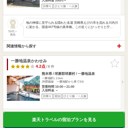
入浴料金 200円～
日帰り
ひとり旅・一人旅
地の神様に見守られる隠れた名湯 宮崎県えびの市を流れる川内川
に架かる、国道447号線の真幸橋。この近くにひっそりと佇…
50代～
男性
関連情報から探す
一勝地温泉かわせみ
お気に入
りに追加
4.2点
/ 6 件
熊本県 / 球磨郡球磨村 / 一勝地温泉
一勝地駅1.11km
JR肥薩線 一勝地駅から車で3分
営業時間 10:00～21:00
入浴料金 ～
日帰り
宿泊
ひとり旅・一人旅
楽天トラベルの宿泊プランを見る