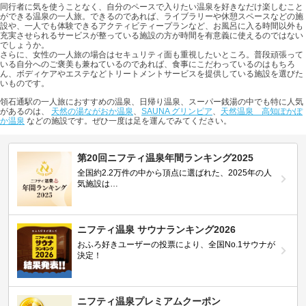
同行者に気を使うことなく、自分のペースで入りたい温泉を好きなだけ楽しむこと
ができる温泉の一人旅。できるのであれば、ライブラリーや休憩スペースなどの施
設や、一人でも体験できるアクティビティープランなど、お風呂に入る時間以外も
充実させられるサービスが整っている施設の方が時間を有意義に使えるのではない
でしょうか。
さらに、女性の一人旅の場合はセキュリティ面も重視したいところ。普段頑張って
いる自分へのご褒美も兼ねているのであれば、食事にこだわっているのはもちろ
ん、ボディケアやエステなどトリートメントサービスを提供している施設を選びた
いものです。
領石通駅の一人旅におすすめの温泉、日帰り温泉、スーパー銭湯の中でも特に人気
があるのは、
天然の湯ながおか温泉
、
SAUNA グリンピア
、
天然温泉 高知ぽかぽ
か温泉
などの施設です。ぜひ一度は足を運んでみてください。
第20回ニフティ温泉年間ランキング2025
全国約2.2万件の中から頂点に選ばれた、2025年の人
気施設は…
ニフティ温泉 サウナランキング2026
おふろ好きユーザーの投票により、全国No.1サウナが
決定！
ニフティ温泉プレミアムクーポン