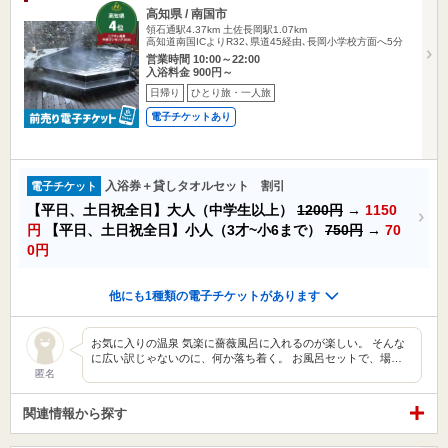
高知県 / 南国市
領石通駅4.37km
土佐長岡駅1.07km
高知道南国ICよりR32､県道45経由､長岡小学校方面へ5分
営業時間 10:00～22:00
入浴料金 900円～
日帰り
ひとり旅・一人旅
電子チケットあり
入浴券＋貸しタオルセット 割引
電子チケット
【平日、土日祝全日】大人（中学生以上）
1200円
→
1150
円
【平日、土日祝全日】小人（3才~小6まで）
750円
→
70
0円
他にも1種類の電子チケットがあります
お気に入りの温泉 気楽に薔薇風呂に入れるのが楽しい。 そんな
に広い訳じゃないのに、何か落ち着く。 お風呂セットで、場…
匿名
関連情報から探す