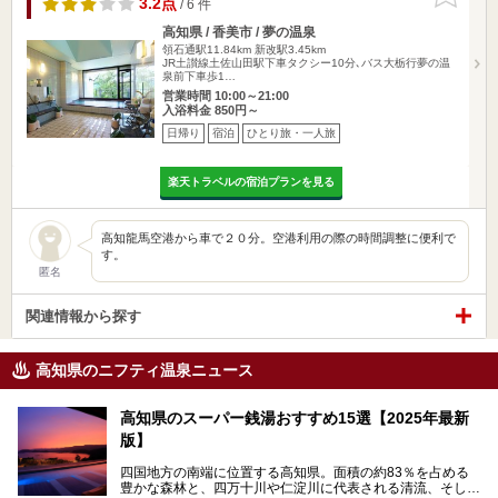
3.2点
/ 6 件
高知県 / 香美市 / 夢の温泉
領石通駅11.84km
新改駅3.45km
JR土讃線土佐山田駅下車タクシー10分､バス大栃行夢の温
泉前下車歩1…
営業時間 10:00～21:00
入浴料金 850円～
日帰り
宿泊
ひとり旅・一人旅
楽天トラベルの宿泊プランを見る
高知龍馬空港から車で２０分。空港利用の際の時間調整に便利で
す。
匿名
関連情報から探す
高知県のニフティ温泉ニュース
高知県のスーパー銭湯おすすめ15選【2025年最新
版】
四国地方の南端に位置する高知県。面積の約83％を占める
豊かな森林と、四万十川や仁淀川に代表される清流、そして