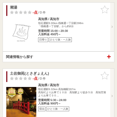
潮湯
お気に入
りに追加
-点
/ 0 件
高知県 / 高知市
領石通駅6.00km
桟橋通一丁目駅298m
「桟橋通一丁目駅」から約6分
営業時間 15:00～20:30
入浴料金 450円～
日帰り
ひとり旅・一人旅
関連情報から探す
土佐御苑(とさぎょえん)
お気に入
りに追加
-点
/ 0 件
高知県 / 高知市
領石通駅6.32km
高知橋駅267m
高知ICよりお車で１０分 高知駅より徒歩５分 高知空港
よりお車で３０…
営業時間 5:30～24:00
入浴料金 900円～
宿泊
ひとり旅・一人旅