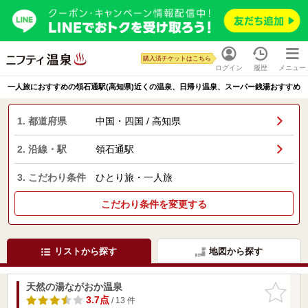
購入済チケットはこちら
ログイン
履歴
メニュー
一人旅におすすめの領石通駅(高知県)近くの温泉、日帰り温泉、スーパー銭湯おすすめ
1. 都道府県
中国・四国 / 高知県
2. 沿線・駅
領石通駅
3. こだわり条件
ひとり旅・一人旅
こだわり条件を変更する
リストから探す
地図から探す
天然の湯ながおか温泉
お気に入
りに追加
3.7点
/ 13 件