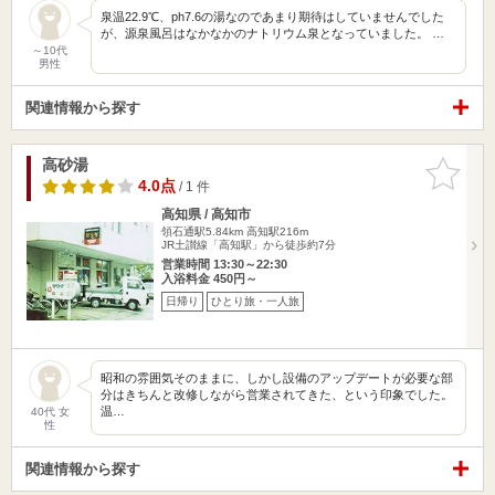
泉温22.9℃、ph7.6の湯なのであまり期待はしていませんでした
が、源泉風呂はなかなかのナトリウム泉となっていました。 …
～10代
男性
関連情報から探す
高砂湯
お気に入
りに追加
4.0点
/ 1 件
高知県 / 高知市
領石通駅5.84km
高知駅216m
JR土讃線「高知駅」から徒歩約7分
営業時間 13:30～22:30
入浴料金 450円～
日帰り
ひとり旅・一人旅
昭和の雰囲気そのままに、しかし設備のアップデートが必要な部
分はきちんと改修しながら営業されてきた、という印象でした。
温…
40代 女
性
関連情報から探す