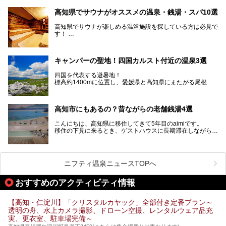
青く輝く太平洋に面して約700㎞もの海岸線が続く、自然の
魅力がぎゅっと詰まった県です。
高知県でサウナがオススメの温泉・銭湯・スパ10選
高知県はまた、カツオのたたきをはじめとする海産物や清流
で育つ川魚、大皿にごちそうがどっさり盛られた皿鉢料理、
高知県でサウナが楽しめる温浴施設を探している方は必見で
柚子などの柑橘類、地酒といったグルメが充実していること
す！
でも知られます。ここでは、温泉とあわせて自然の景観やグ
この記事では、高知県内でおすすめするサウナを詳しく紹介
ルメも満喫できる、高知県でおすすめのスーパー銭湯をご紹
します。
介します。
高知市内から、大自然に囲まれたサウナまで厳選してます。
キャンパーの聖地！四国カルスト付近の温泉3選
ぜひこれを読んで高知のサウナ探しの参考してくださいね！
四国を代表する避暑地！
標高約1400mに位置し、愛媛県と高知県にまたがる尾根沿
いに広がる「四国カルスト」。
夏はキャンパーでにぎわい、街明かりもほぼなく満点の星空
高知市にもあるの？昔ながらの老舗銭湯4選
が見れる場所。
そんな街から外れた景色のとってもいい場所なんですが、日
こんにちは、高知県に移住してきて5年目のaimiです。
帰り温泉（お風呂）がありません。
移住の下見に来るとき、ゲストハウスに長期滞在しながら観
中でもライターおすすめの３つの温泉をご紹介します。
光していたのですが。
そのときにお世話になったのが高知市内にある銭湯。
テントを張ってから温泉に向かうのもいいですが、場所取り
高知市というと、高知県の人口の半分が集まっているにぎや
などが問題なければ、温泉に入ってから向かうことをオスス
かなイメージがある方も多いかと思いますが、昔ながらの老
メします。
ニフティ温泉ニュースTOPへ
舗銭湯がけっこうな数あるのですよ。
なぜなら最寄り温泉でも車で４０分、山を降りていかねばな
りませんからね…！！
規模は小さいながら、元気に営業中なので観光がてら訪問し
おすすめのアクティビティ情報
てみてはいかがでしょう？
もしくは、翌日キャンプ帰りに立ち寄るのもおすすめです。
JR高知駅から近いものもあるので、公共交通オンリー派もO
Kですよ♪
【高知・仁淀川】「クリスタルカヤック」全部付き定番プラン～
それでは見ていきましょう。
透明の舟、水上カメラ撮影、ドローン空撮、レンタルウェア品充
それではチェックしてきましょう♪
実、更衣室、駐車場完備～