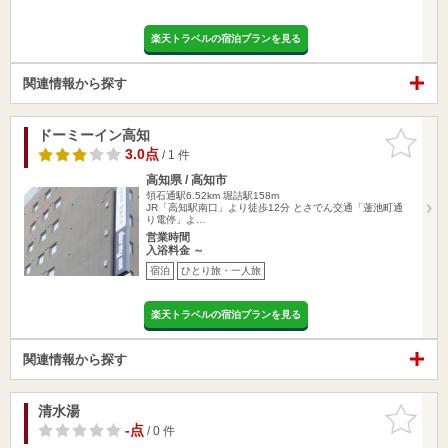
楽天トラベルの宿泊プランを見る
関連情報から探す
ドーミーイン高知
お気に入
りに追加
3.0点
/ 1 件
高知県 / 高知市
領石通駅6.52km
堀詰駅158m
JR「高知駅南口」より徒歩12分 とさでん交通「蓮池町通
り電停」よ…
営業時間
入浴料金 ～
宿泊
ひとり旅・一人旅
楽天トラベルの宿泊プランを見る
関連情報から探す
清水湯
お気に入
りに追加
-点
/ 0 件