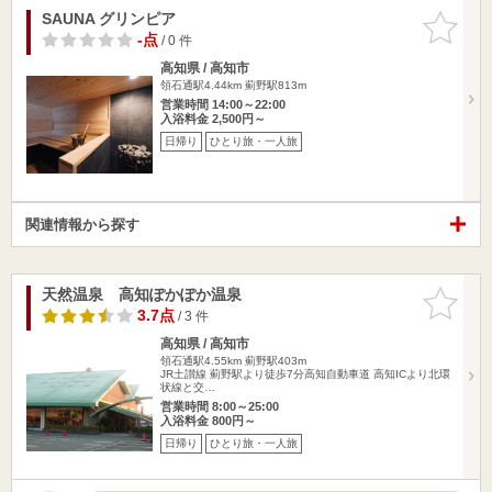
SAUNA グリンピア
お気に入
りに追加
-点
/ 0 件
高知県 / 高知市
領石通駅4.44km
薊野駅813m
営業時間 14:00～22:00
入浴料金 2,500円～
日帰り
ひとり旅・一人旅
関連情報から探す
天然温泉 高知ぽかぽか温泉
お気に入
りに追加
3.7点
/ 3 件
高知県 / 高知市
領石通駅4.55km
薊野駅403m
JR土讃線 薊野駅より徒歩7分高知自動車道 高知ICより北環
状線と交…
営業時間 8:00～25:00
入浴料金 800円～
日帰り
ひとり旅・一人旅