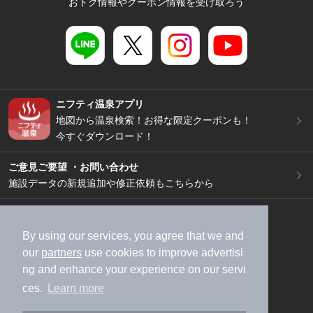
おトク情報やクーポン情報を受け取ろう
ニフティ温泉アプリ
地図から温泉検索！お得な限定クーポンも！
今すぐダウンロード！
ご意見ご要望 ・お問い合わせ
施設データの新規追加や修正依頼もこちらから
スマートフォン
/
PC
加盟店募集（資料請求）
広告出稿のご案内
By using our services, you agree that we and
our
partners
use cookies to improve advertisi
利用規約
ライフスタイルMEMBERS+規約
ng and enhance your experience on our servi
特定商取引法に基づく表記
ヘルプ
採用情報
ces.
Learn more
運営会社
個人情報保護ポリシー