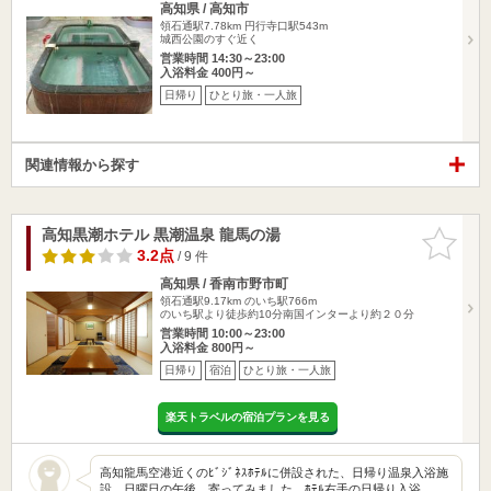
高知県 / 高知市
領石通駅7.78km
円行寺口駅543m
城西公園のすぐ近く
営業時間 14:30～23:00
入浴料金 400円～
日帰り
ひとり旅・一人旅
関連情報から探す
高知黒潮ホテル 黒潮温泉 龍馬の湯
お気に入
りに追加
3.2点
/ 9 件
高知県 / 香南市野市町
領石通駅9.17km
のいち駅766m
のいち駅より徒歩約10分南国インターより約２０分
営業時間 10:00～23:00
入浴料金 800円～
日帰り
宿泊
ひとり旅・一人旅
楽天トラベルの宿泊プランを見る
高知龍馬空港近くのﾋﾞｼﾞﾈｽﾎﾃﾙに併設された、日帰り温泉入浴施
設。日曜日の午後、寄ってみました。ﾎﾃﾙ右手の日帰り入浴…