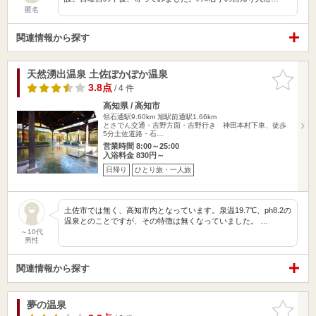
匿名
関連情報から探す
天然湧出温泉 土佐ぽかぽか温泉
お気に入
りに追加
3.8点
/ 4 件
高知県 / 高知市
領石通駅9.60km
旭駅前通駅1.66km
とさでん交通・吉野方面・吉野行き 神田本村下車、徒歩
5分土佐道路・石…
営業時間 8:00～25:00
入浴料金 830円～
日帰り
ひとり旅・一人旅
土佐市では無く、高知市内となっています。泉温19.7℃、ph8.2の
温泉とのことですが、その特徴は無くなっていました。 …
～10代
男性
関連情報から探す
夢の温泉
お気に入
りに追加