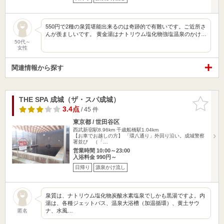
550円で2種の泉質堪能出来るのは奇跡的で有難いです。ご近所さ
んが羨ましいです。 黄金湯はナトリウム塩化物強塩温泉のかけ…
50代～
女性
関連情報から探す
THE SPA 成城（ザ・スパ成城）
お気に入
りに追加
3.4点
/ 45 件
東京都 / 世田谷区
西武新宿駅8.96km
千歳船橋駅1.04km
【お車でお越しの方】 「環八通り」外回り沿い。成城警察
署並び （「…
営業時間 10:00～23:00
入浴料金 990円～
日帰り
源泉かけ流し
泉質は、ナトリウム塩化物炭酸水素塩泉でしかも黒湯ですよ。内
湯は、各種ジェットバス、温泉大浴槽（加温循環）、黄土サウ
ナ、水風…
匿名