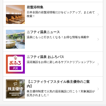
岩盤浴特集
日本全国の岩盤浴情報だけをピックアップ。まとめて
検索！
ニフティ温泉ニュース
温泉にもっと行きたくなる！お得な情報を掲載中
ニフティ温泉 おふろパス
温浴施設をお得に楽しめるサブスクリプションプラン
【ニフティライフスタイル株主優待のご案
内】
株主優待制度で人気の温浴施設に行こう！対象施設が
拡充されました！