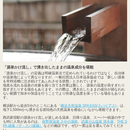
「源泉かけ流し」で湧き出したままの温泉成分を堪能
「源泉かけ流し」の定義は明確温泉法で定められているわけではなく、自治体
や温泉地によって異なりますが、一般社団法人日本温泉協会では「新しい源泉
を常時浴槽に注ぎ続けてあふれさせる状態」とされています。
地底を流れる温泉の水脈を掘り当てる作業は難しく、源泉の温度が高すぎたり
低すぎたりする場合もあります。その際は、湧き出したままの成分が損なわれ
ない範囲で加水や加温を行うことでより快適な温度を保っている場合もありま
す。
横浜駅から徒歩5分のところにある「
横浜天然温泉 SPA EAS(スパイアス)
」は、
地下1,500mから湧き出る琥珀色の天然温泉を都会にいながら堪能できます。
西武新宿駅の源泉かけ流しが楽しめる温泉、日帰り温泉、スーパー銭湯の中で
も特に人気があるのは、
前野原温泉 さやの湯処
、
武蔵小山温泉 清水湯
、
THE S
PA 成城（ザ・スパ成城）
などの施設です。ぜひ一度は足を運んでみてくださ
い。