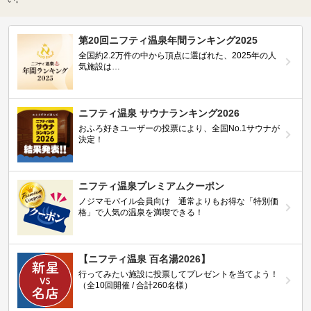
第20回ニフティ温泉年間ランキング2025
全国約2.2万件の中から頂点に選ばれた、2025年の人
気施設は…
ニフティ温泉 サウナランキング2026
おふろ好きユーザーの投票により、全国No.1サウナが
決定！
ニフティ温泉プレミアムクーポン
ノジマモバイル会員向け 通常よりもお得な「特別価
格」で人気の温泉を満喫できる！
【ニフティ温泉 百名湯2026】
行ってみたい施設に投票してプレゼントを当てよう！
（全10回開催 / 合計260名様）