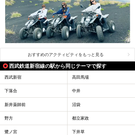
おすすめのアクティビティをもっと見る
西武鉄道新宿線の駅から同じテーマで探す
西武新宿
高田馬場
下落合
中井
新井薬師前
沼袋
野方
都立家政
鷺ノ宮
下井草