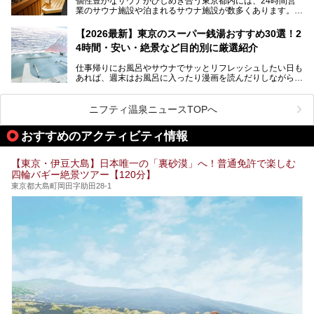
個性豊かなサウナがひしめき合う東京都内には、24時間営
業のサウナ施設や泊まれるサウナ施設が数多くあります。
終電を逃した深夜の利用に限らず、時間を気にしないサウナ
を旅の目的とする「サ旅」や自分へのご褒美のための宿泊な
【2026最新】東京のスーパー銭湯おすすめ30選！2
ど、自分の好きなタイミングで好きなだけサ活ができるのが
4時間・安い・絶景など目的別に厳選紹介
魅力です。
仕事帰りにお風呂やサウナでサッとリフレッシュしたい日も
最近では、男性専用施設だけでなく、カップルや女性に嬉し
あれば、週末はお風呂に入ったり漫画を読んだりしながら一
い個室サウナも増えてきました。
日中ダラダラ過ごしたい日もあると思います。
この記事では、東京都内にある24時間営業のサウナの中か
また、終電を逃してしまい、「このまま朝までゆっくりでき
ら、特におすすめしたい施設14選をご紹介します。
ニフティ温泉ニュースTOPへ
る場所があれば」と探した経験がある人も多いのではないで
宿泊可能な施設もピックアップしているので、ぜひチェック
しょうか。
してみてください。
おすすめのアクティビティ情報
そこで本記事では、東京でおすすめのスーパー銭湯を、目的
別に厳選した30施設からご紹介します。
【東京・伊豆大島】日本唯一の「裏砂漠」へ！普通免許で楽しむ
24時間営業で宿泊できる施設や、1,000円以下で楽しめる安
四輪バギー絶景ツアー【120分】
い施設、デートや休日レジャーにもぴったりなエンタメ要素
が充実した施設など、利用のシーンに合わせて参考にしてく
東京都大島町岡田字助田28-1
ださい。