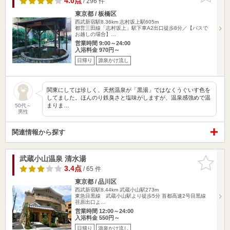
4.0点
/ 296 件
東京都 / 板橋区
西武新宿駅8.36km
志村坂上駅605m
都営三田線「志村坂上」駅下車A2出口徒歩8分／【バスで
お越しの場合】…
営業時間 9:00～24:00
入浴料金 970円～
日帰り
源泉かけ流し
関東にしては珍しく、天然温泉が「黒湯」ではなくうぐいす色を
してました。ほんのり鉄臭さと塩味がしますが、温泉感強めで温
まりま…
50代～
男性
関連情報から探す
武蔵小山温泉 清水湯
お気に入
りに追加
3.4点
/ 65 件
東京都 / 品川区
西武新宿駅8.44km
武蔵小山駅273m
東急目黒線 武蔵小山駅より徒歩5分 首都高速2号目黒線
荏原出口よ…
営業時間 12:00～24:00
入浴料金 550円～
日帰り
源泉かけ流し