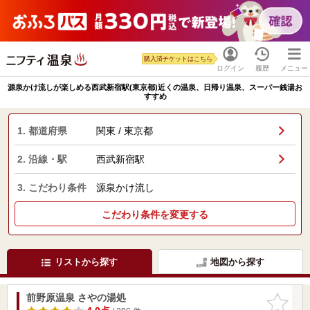
購入済チケットはこちら
ログイン
履歴
メニュー
源泉かけ流しが楽しめる西武新宿駅(東京都)近くの温泉、日帰り温泉、スーパー銭湯お
すすめ
1. 都道府県
関東 / 東京都
2. 沿線・駅
西武新宿駅
3. こだわり条件
源泉かけ流し
こだわり条件を変更する
リストから探す
地図から探す
前野原温泉 さやの湯処
お気に入
りに追加