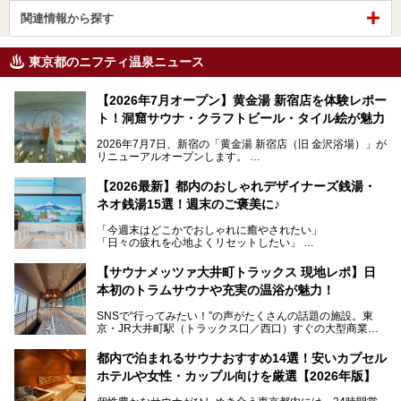
関連情報から探す
東京都のニフティ温泉ニュース
【2026年7月オープン】黄金湯 新宿店を体験レポー
ト！洞窟サウナ・クラフトビール・タイル絵が魅力
2026年7月7日、新宿の「黄金湯 新宿店（旧 金沢浴場）」が
リニューアルオープンします。
レトロでノスタルジックなタイル絵はそのまま、昔からここ
【2026最新】都内のおしゃれデザイナーズ銭湯・
を知る地元の人にも、新しく足を運んでくれる人にも愛され
ネオ銭湯15選！週末のご褒美に♪
る、今の時代の"銭湯"として生まれ変わりました。洞窟のよ
うなユニークなサウナ、自家醸造のクラフトビールが飲める
「今週末はどこかでおしゃれに癒やされたい」
ビアバーなど、新しく登場したスポットも併せて紹介しま
「日々の疲れを心地よくリセットしたい」
す。充実した設備があるのに、基本の入浴料が銭湯価格の5
──そんなときにおすすめなのが、今、都内で大きなブーム
50円というのも嬉しすぎます！
となっている新しいスタイルの銭湯です。
【サウナメッツァ大井町トラックス 現地レポ】日
本初のトラムサウナや充実の温浴が魅力！
最近、SNSやメディアで「デザイナーズ銭湯」や「ネオ銭
湯」という言葉をよく耳にしませんか？
SNSで“行ってみたい！”の声がたくさんの話題の施設。東
京・JR大井町駅（トラックス口／西口）すぐの大型商業施
本記事では、そもそもこれらがどんな銭湯なのか、その気に
設・大井町 トラックスに、2026年3月28日、「サウナメッ
なる違いを分かりやすく解説！さらに、都内で絶対に外せな
ツァ大井町トラックス」がニューオープン。施設の様子をレ
いおしゃれな名店15選を、おすすめの順番で一挙にご紹介
都内で泊まれるサウナおすすめ14選！安いカプセル
ポ―トします。
します。
ホテルや女性・カップル向けを厳選【2026年版】