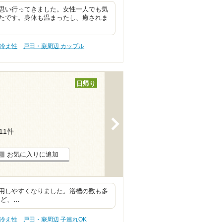
思い行ってきました。女性一人でも気
たです。身体も温まったし、癒されま
 冷え性
戸田・蕨周辺 カップル
日帰り
>
111件
お気に入りに追加
利用しやすくなりました。浴槽の数も多
など、…
 冷え性
戸田・蕨周辺 子連れOK