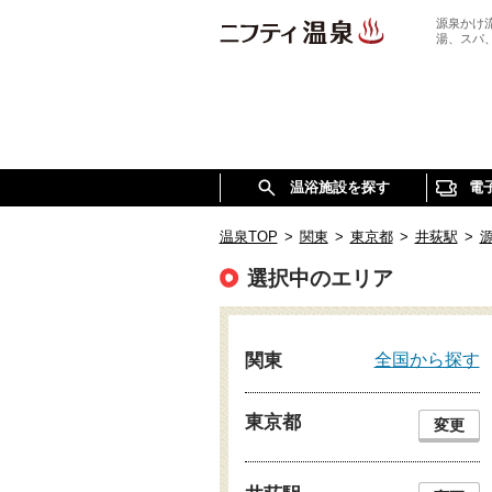
源泉かけ
湯、スパ
温浴施設を探す
電
温泉TOP
>
関東
>
東京都
>
井荻駅
>
選択中のエリア
全国から探す
関東
東京都
変更