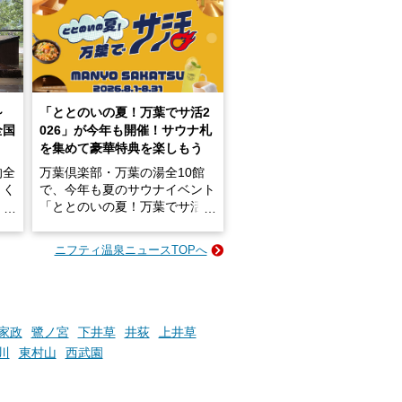
～
「ととのいの夏！万葉でサ活2
全国
026」が今年も開催！サウナ札
を集めて豪華特典を楽しもう
的全
万葉倶楽部・万葉の湯全10館
きく
で、今年も夏のサウナイベント
炭酸
「ととのいの夏！万葉でサ活2
026」が開催されます！
ニフティ温泉ニュースTOPへ
成分
2026年8月1日（土）～8月31
かつ
日（月）までの開催期間中は、
いで
サウナ飯やサウナドリンク、岩
盤浴の利用などで「万葉サウナ
札」を集めることで、オリジナ
家政
鷺ノ宮
下井草
井荻
上井草
か
ルグッズや無料券などの特典と
川
東村山
西武園
素塩
交換可能。
て
け流
さらに、各館ではアロマロウリ