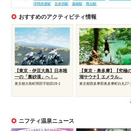
浮間舟渡駅
北赤羽駅
蓮根駅
西台駅
おすすめのアクティビティ情報
【東京・伊豆大島】日本唯
【東京・奥多摩】【究極
一の「裏砂漠」へ！...
湖サウナ】エメラル...
東京都大島町岡田字助田28-1
東京都西多摩郡奥多摩町白丸27-
ニフティ温泉ニュース