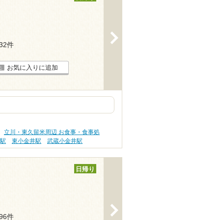
>
132件
お気に入りに追加
立川・東久留米周辺 お食事・食事処
無駅
東小金井駅
武蔵小金井駅
日帰り
>
296件