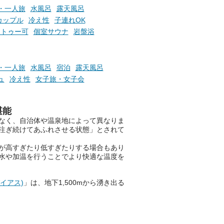
つ
ュやアウフグースなど、サウナ
・一人旅
水風呂
露天風呂
施設
好きにはたまらない多彩なイベ
カップル
冷え性
子連れOK
ントも予定されています。ぜひ
タトゥー可
個室サウナ
岩盤浴
チェックしてください！
───
提供元：万葉倶楽部株式会社
・一人旅
水風呂
宿泊
露天風呂
【PR】
ュ
冷え性
女子旅・女子会
この記事は万葉倶楽部株式会社
のPR記事です。
堪能
なく、自治体や温泉地によって異なりま
注ぎ続けてあふれさせる状態」とされて
が高すぎたり低すぎたりする場合もあり
水や加温を行うことでより快適な温度を
パイアス)
」は、地下1,500mから湧き出る