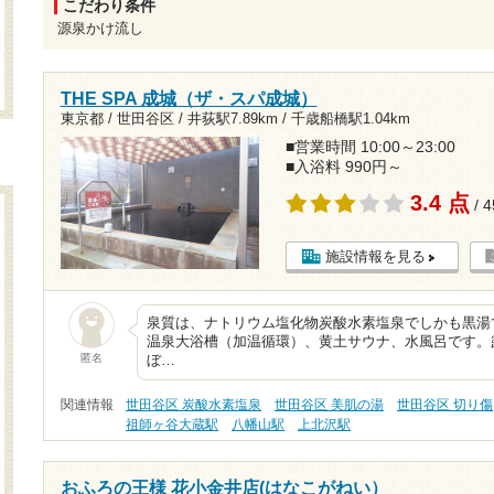
こだわり条件
源泉かけ流し
THE SPA 成城（ザ・スパ成城）
東京都 / 世田谷区 /
井荻駅7.89km
/
千歳船橋駅1.04km
■営業時間 10:00～23:00
■入浴料 990円～
3.4 点
/ 
施設情報を見る
泉質は、ナトリウム塩化物炭酸水素塩泉でしかも黒湯
温泉大浴槽（加温循環）、黄土サウナ、水風呂です。
匿名
ぼ…
関連情報
世田谷区 炭酸水素塩泉
世田谷区 美肌の湯
世田谷区 切り傷
祖師ヶ谷大蔵駅
八幡山駅
上北沢駅
おふろの王様 花小金井店(はなこがねい）