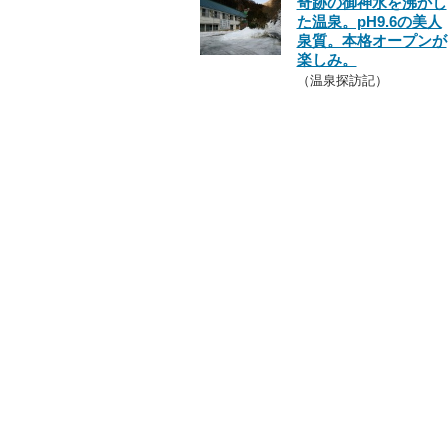
奇跡の御神水を沸かし
た温泉。pH9.6の美人
泉質。本格オープンが
楽しみ。
（温泉探訪記）