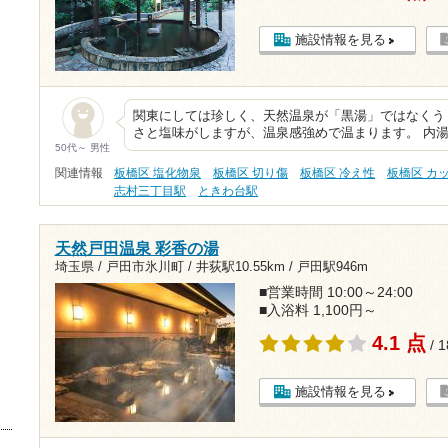
施設情報を見る
関東にしては珍しく、天然温泉が「黒湯」ではなくう
さと塩味がしますが、温泉感強めで温まります。 内
50代～ 男性
関連情報
板橋区 塩化物泉
板橋区 切り傷
板橋区 冷え性
板橋区 カ
志村三丁目駅
ときわ台駅
天然戸田温泉 彩香の湯
埼玉県 / 戸田市氷川町 /
井荻駅10.55km
/
戸田駅946m
■営業時間 10:00～24:00
■入浴料 1,100円～
4.1 点
/ 
施設情報を見る