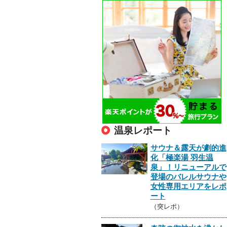
温泉レポート
サウナ＆露天が劇的進
化「極楽湯 羽生温
泉」！リニューアルで
登場のバレルサウナや
女性専用エリアをレポ
ート
（突レポ）