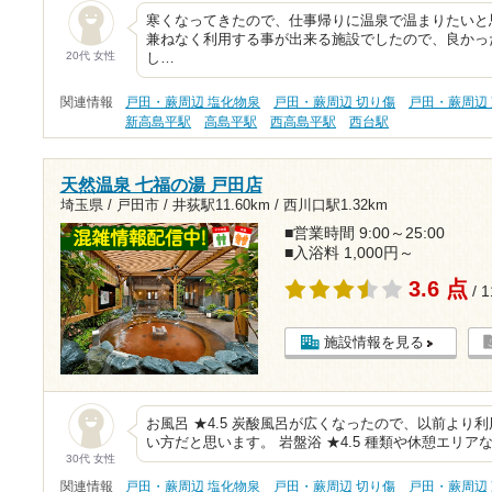
寒くなってきたので、仕事帰りに温泉で温まりたいと
兼ねなく利用する事が出来る施設でしたので、良かっ
20代 女性
し…
関連情報
戸田・蕨周辺 塩化物泉
戸田・蕨周辺 切り傷
戸田・蕨周辺
新高島平駅
高島平駅
西高島平駅
西台駅
天然温泉 七福の湯 戸田店
埼玉県 / 戸田市 /
井荻駅11.60km
/
西川口駅1.32km
■営業時間 9:00～25:00
■入浴料 1,000円～
3.6 点
/ 
施設情報を見る
お風呂 ★4.5 炭酸風呂が広くなったので、以前より
い方だと思います。 岩盤浴 ★4.5 種類や休憩エリア
30代 女性
関連情報
戸田・蕨周辺 塩化物泉
戸田・蕨周辺 切り傷
戸田・蕨周辺