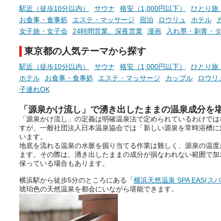
らこそ向き合える、大切な自分
しと泉質の良さにこだわり
駅近（徒歩10分以内）
サウナ
格安（1,000円以下）
ひとり旅
の本音。
つ、万人におすすめしたい
お食事・食事処
エステ・マッサージ
宿泊
ロウリュ
ホテル
を厳選しました。
女子旅・女子会
24時間営業、深夜営業
漫画
入れ墨・刺青・
そんな心のつぶやきを、湯あが
りの温まった心のまま相談でき
東京都の人気テーマから探す
たら素敵ですよね。
駅近（徒歩10分以内）
サウナ
格安（1,000円以下）
ひとり旅
ホテル
お食事・食事処
エステ・マッサージ
カップル
ロウリ
ニフティ温泉の「占いベンチ」
子連れOK
は、そんなあなたの心のつぶや
きをプロの占い師に相談するこ
「源泉かけ流し」で湧き出したままの温泉成分を
とができるサービスです。
「源泉かけ流し」の定義は明確温泉法で定められているわけでは
すが、一般社団法人日本温泉協会では「新しい源泉を常時浴槽に
います。
地底を流れる温泉の水脈を掘り当てる作業は難しく、源泉の温度
ます。その際は、湧き出したままの成分が損なわれない範囲で加
おふろパス会員様なら、この特
保っている場合もあります。
別なひとときを「毎月10分無
料」でご利用いただけます。
横浜駅から徒歩5分のところにある「
横浜天然温泉 SPA EAS(ス
琥珀色の天然温泉を都会にいながら堪能できます。
お湯で体がほぐれたら、次は占
い師さんとお話しして、心もほ