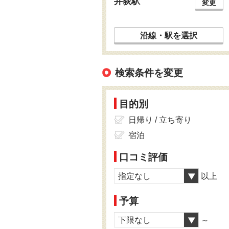
井荻駅
変更
沿線・駅を選択
検索条件を変更
目的別
日帰り / 立ち寄り
宿泊
口コミ評価
指定なし
以上
予算
下限なし
～