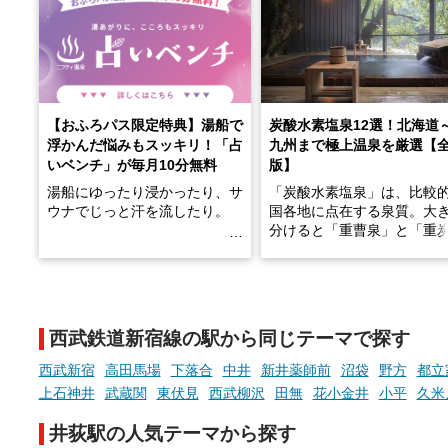
【おふろパス限定特典】湯船で
炭酸水素塩泉12選！北海道
浮かんだ悩みもスッキリ！「占
九州まで極上温泉を厳選【
いベンチ」が毎月10分無料
版】
湯船にゆったり浸かったり、サ
「炭酸水素塩泉」は、比較
ウナでじっと汗を流したり。
国各地に点在する泉質。大
分けると「重曹泉」と「重
土類泉」に分かれます。
そんな「一人でぼんやり過ごす
また硫黄や鉄分などの特殊
時間」、ふだん後回しにしてい
が混ざり合うことで、複雑
た「これからのこと」や「ちょ
多様な個性を持つことも多
西武鉄道新宿線の駅から同じテーマで探す
っとした悩み」が、頭に浮かん
す。
でくることはありませんか？
西武新宿
高田馬場
下落合
中井
新井薬師前
沼袋
野方
都立
今回は筆者自ら入浴した中
上石神井
武蔵関
東伏見
西武柳沢
田無
花小金井
小平
久米
ら、日本各地にある炭酸水
泉を12施設セレクト。すべ
井荻駅の人気テーマから探す
お風呂でリラックスしているか
日帰り入浴可能で、源泉か