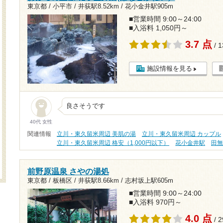
東京都 / 小平市 /
井荻駅8.52km
/
花小金井駅905m
■営業時間 9:00～24:00
■入浴料 1,050円～
3.7 点
/ 
施設情報を見る
良さそうです
40代 女性
関連情報
立川・東久留米周辺 美肌の湯
立川・東久留米周辺 カップル
立川・東久留米周辺 格安（1,000円以下）
花小金井駅
田
前野原温泉 さやの湯処
東京都 / 板橋区 /
井荻駅8.66km
/
志村坂上駅605m
■営業時間 9:00～24:00
■入浴料 970円～
4.0 点
/ 