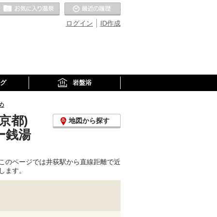
お気に入りの温泉
最近の履歴
ログイン
ID作成
グ
岩盤浴
め
京都)
地図から探す
ー銭湯
このページでは井荻駅から直線距離で近
します。