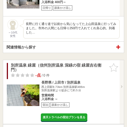
入浴料金 400円～
日帰り
源泉かけ流し
長野に行く通り道で以前から気になってた上山田温泉に行ってみ
ました。市外の人間にも日帰り250円で入れてくれ良心的。到着
した…
～10代
女性
関連情報から探す
別所温泉 緑屋（信州別所温泉 深緑の宿 緑屋吉右衛
お気に入
門）
りに追加
-点
/ 0 件
長野県 / 上田市 / 別所温泉
西上田駅8.73km
別所温泉駅486m
別所温泉駅より徒歩にて約５分
営業時間
入浴料金 ～
宿泊
源泉かけ流し
楽天トラベルの宿泊プランを見る