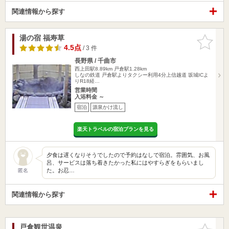
関連情報から探す
湯の宿 福寿草
お気に入
りに追加
4.5点
/ 3 件
長野県 / 千曲市
西上田駅8.89km
戸倉駅1.28km
しなの鉄道 戸倉駅よりタクシー利用4分上信越道 坂城ICよ
りR18経…
営業時間
入浴料金 ～
宿泊
源泉かけ流し
楽天トラベルの宿泊プランを見る
夕食は遅くなりそうでしたので予約はなしで宿泊。雰囲気、お風
呂、サービスは落ち着きたかった私にはやすらぎをもらいまし
た。お忍…
匿名
関連情報から探す
戸倉観世温泉
お気に入