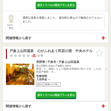
楽天トラベルの宿泊プランを見る
濃厚な温泉を堪能しました。 湯治初心者なので勉強させてもらい
ました。
50代～
男性
関連情報から探す
戸倉上山田温泉 心がふれあう民芸の宿 中央ホテル
お気に入
りに追加
-点
/ 0 件
長野県 / 千曲市 / 戸倉上山田温泉
西上田駅9.40km
戸倉駅1.59km
更埴ＩＣ、坂城ＩＣより国道18号経由で約１５分。しなの
鉄道戸倉駅～タ…
営業時間
入浴料金 ～
宿泊
源泉かけ流し
楽天トラベルの宿泊プランを見る
関連情報から探す