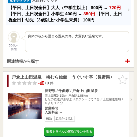
入館料チケット
電子チケット
【平日、土日祝全日】大人（中学生以上）
800円
→
720円
【平日、土日祝全日】小学生
400円
→
350円
【平日、土日
祝全日】幼児（3歳以上~小学生未満）
100円
身体の芯から温まる温泉の為、大変良い温泉です。
50代～
男性
関連情報から探す
戸倉上山田温泉 梅むら旅館 うぐいす亭〈長野県〉
お気に入
りに追加
-点
/ 0 件
長野県 / 千曲市 / 戸倉上山田温泉
西上田駅9.15km
戸倉駅1.88km
しなの鉄道戸倉駅よりタクシーにて７分／上信越道坂城Ｉ
Ｃより１５分
営業時間
入浴料金 ～
宿泊
源泉かけ流し
楽天トラベルの宿泊プランを見る