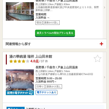
長野県 / 千曲市 / 戸倉上山田温泉
西上田駅9.13km
戸倉駅1.93km
上信越自動車道坂城IC及び中央道更埴ICより１０分。長野
新幹線上田駅…
営業時間
入浴料金 ～
宿泊
源泉かけ流し
楽天トラベルの宿泊プランを見る
関連情報から探す
湯の華銭湯 瑞祥 上山田本館
お気に入
りに追加
4.0点
/ 37 件
長野県 / 千曲市 / 戸倉上山田温泉
西上田駅9.14km
戸倉駅1.74km
しなの鉄道戸倉駅から車5分上信越道坂城IC7km10分
営業時間 9:00～25:00
入浴料金 800円～
日帰り
源泉かけ流し
電子チケットあり