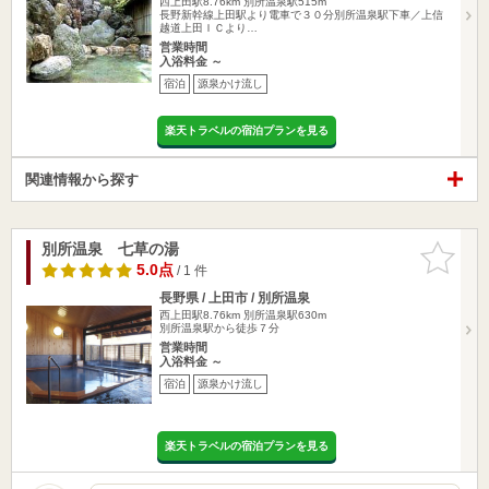
西上田駅8.76km
別所温泉駅515m
長野新幹線上田駅より電車で３０分別所温泉駅下車／上信
越道上田ＩＣより…
営業時間
入浴料金 ～
宿泊
源泉かけ流し
楽天トラベルの宿泊プランを見る
関連情報から探す
別所温泉 七草の湯
お気に入
りに追加
5.0点
/ 1 件
長野県 / 上田市 / 別所温泉
西上田駅8.76km
別所温泉駅630m
別所温泉駅から徒歩７分
営業時間
入浴料金 ～
宿泊
源泉かけ流し
楽天トラベルの宿泊プランを見る