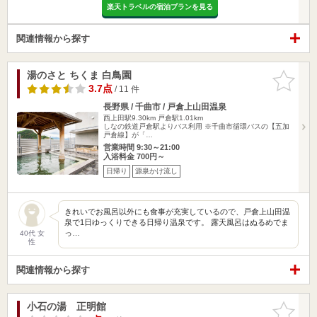
楽天トラベルの宿泊プランを見る
関連情報から探す
湯のさと ちくま 白鳥園
お気に入
りに追加
3.7点
/ 11 件
長野県 / 千曲市 / 戸倉上山田温泉
西上田駅9.30km
戸倉駅1.01km
しなの鉄道戸倉駅よりバス利用 ※千曲市循環バスの【五加
戸倉線】が「…
営業時間 9:30～21:00
入浴料金 700円～
日帰り
源泉かけ流し
きれいでお風呂以外にも食事が充実しているので、戸倉上山田温
泉で1日ゆっくりできる日帰り温泉です。 露天風呂はぬるめでま
っ…
40代 女
性
関連情報から探す
小石の湯 正明館
お気に入