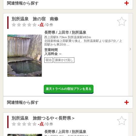
関連情報から探す
別所温泉 旅の宿 南條
お気に入
りに追加
-点
/ 0 件
長野県 / 上田市 / 別所温泉
西上田駅8.73km
別所温泉駅482m
北陸新幹線上田駅乗り換え、別所温泉駅より徒歩7分／上
田駅から車20分…
営業時間
入浴料金 ～
宿泊
源泉かけ流し
楽天トラベルの宿泊プランを見る
関連情報から探す
別所温泉 旅館つるや＜長野県＞
お気に入
りに追加
-点
/ 0 件
長野県 / 上田市 / 別所温泉