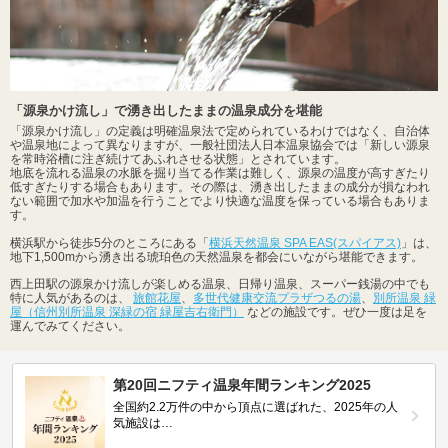
「源泉かけ流し」で湧き出したままの温泉成分を堪能
「源泉かけ流し」の定義は明確温泉法で定められているわけではなく、自治体
や温泉地によって異なりますが、一般社団法人日本温泉協会では「新しい源泉
を常時浴槽に注ぎ続けてあふれさせる状態」とされています。
地底を流れる温泉の水脈を掘り当てる作業は難しく、源泉の温度が高すぎたり
低すぎたりする場合もあります。その際は、湧き出したままの成分が損なわれ
ない範囲で加水や加温を行うことでより快適な温度を保っている場合もありま
す。
横浜駅から徒歩5分のところにある「
横浜天然温泉 SPA EAS(スパイアス)
」は、
地下1,500mから湧き出る琥珀色の天然温泉を都会にいながら堪能できます。
西上田駅の源泉かけ流しが楽しめる温泉、日帰り温泉、スーパー銭湯の中でも
特に人気があるのは、
旅館花屋
、
多世代健康交流プラザつるの湯
、
別所温泉 緑
屋（信州別所温泉 深緑の宿 緑屋吉右衛門）
などの施設です。ぜひ一度は足を
運んでみてください。
第20回ニフティ温泉年間ランキング2025
全国約2.2万件の中から頂点に選ばれた、2025年の人
気施設は…