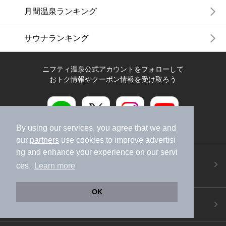
月間温泉ランキング
サウナランキング
ニフティ温泉公式アカウントをフォローして
おトク情報やクーポン情報を受け取ろう
By using our services, you agree that we and
our
partners
use cookies to improve advertisi
ng and enhance your experience on our servi
ニフティ温泉アプリ
地図から温泉検索！お得な限定クーポンも！
ces.
Learn more
今すぐダウンロード！
OK
ご意見ご要望 ・お問い合わせ
施設データの新規追加や修正依頼もこちらから