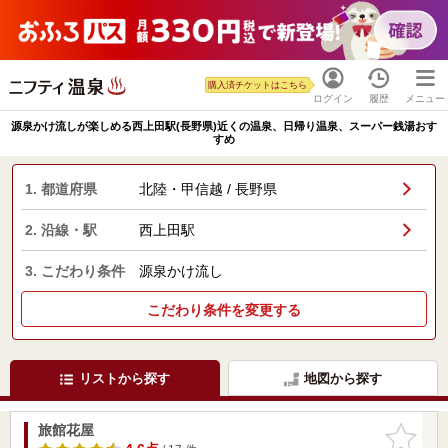
購入済チケットはこちら
ログイン
履歴
メニュー
源泉かけ流しが楽しめる西上田駅(長野県)近くの温泉、日帰り温泉、スーパー銭湯おす
すめ
1. 都道府県
北陸・甲信越 / 長野県
2. 沿線・駅
西上田駅
3. こだわり条件
源泉かけ流し
こだわり条件を変更する
リストから探す
地図から探す
旅館花屋
お気に入
りに追加