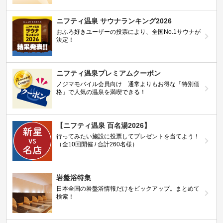
ニフティ温泉 サウナランキング2026
おふろ好きユーザーの投票により、全国No.1サウナが
決定！
ニフティ温泉プレミアムクーポン
ノジマモバイル会員向け 通常よりもお得な「特別価
格」で人気の温泉を満喫できる！
【ニフティ温泉 百名湯2026】
行ってみたい施設に投票してプレゼントを当てよう！
（全10回開催 / 合計260名様）
岩盤浴特集
日本全国の岩盤浴情報だけをピックアップ。まとめて
検索！