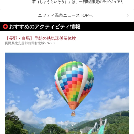
荘（しょうらいそう）」は、一日5組限定のラグジュアリー
温泉旅館。全室が源泉掛け流しの露天風呂、庭園付きで、プ
ライベートに楽しめる非日常感が味わえます。また宿泊者は
道向かいの「よろづや」の大浴場「桃山風呂」や共同浴場の
ニフティ温泉ニュースTOPへ
「湯田中大湯」も利用ができます。
おすすめのアクティビティ情報
極上のお湯に浸り上質なお料理に舌鼓、特別な日に泊まりた
い湯田中温泉「松籟荘」を、実際に宿泊した目線で紹介しま
す。
【長野・白馬】早朝の熱気球係留体験
長野県北安曇郡白馬村北城5746-3