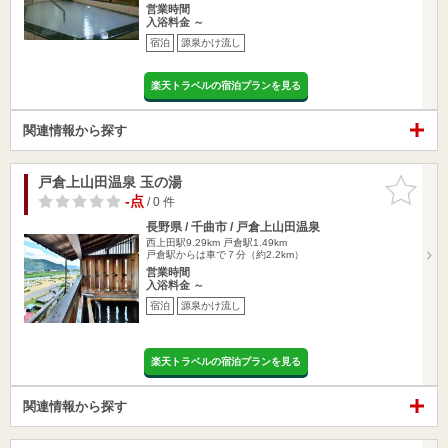
営業時間
入浴料金 ～
宿泊
源泉かけ流し
楽天トラベルの宿泊プランを見る
関連情報から探す
戸倉上山田温泉 玉の湯
お気に入
りに追加
-点
/ 0 件
長野県 / 千曲市 / 戸倉上山田温泉
西上田駅9.29km
戸倉駅1.49km
戸倉駅からは車で７分（約2.2km）
営業時間
入浴料金 ～
宿泊
源泉かけ流し
楽天トラベルの宿泊プランを見る
関連情報から探す