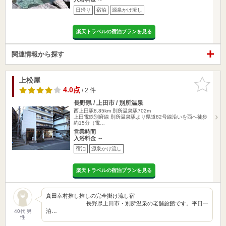
日帰り
宿泊
源泉かけ流し
楽天トラベルの宿泊プランを見る
関連情報から探す
上松屋
お気に入
りに追加
4.0点
/ 2 件
長野県 / 上田市 / 別所温泉
西上田駅8.85km
別所温泉駅702m
上田電鉄別府線 別所温泉駅より県道82号線沿いを西へ徒歩
約15分（電…
営業時間
入浴料金 ～
宿泊
源泉かけ流し
楽天トラベルの宿泊プランを見る
真田幸村推し推しの完全掛け流し宿
長野県上田市・別所温泉の老舗旅館です。平日一
泊…
40代 男
性