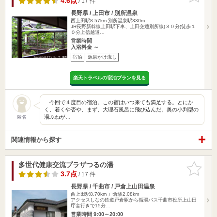
4.6点
/ 17 件
長野県 / 上田市 / 別所温泉
西上田駅8.57km
別所温泉駅330m
JR長野新幹線上田駅下車、上田交通別所線(３０分)徒歩１
０分上信越道…
営業時間
入浴料金 ～
宿泊
源泉かけ流し
楽天トラベルの宿泊プランを見る
今回で４度目の宿泊。この宿はいつ来ても満足する。とにか
く、着くや否や、まず、大理石風呂に飛び込んだ。奥の小判型の
湯ぶねが…
匿名
関連情報から探す
多世代健康交流プラザつるの湯
お気に入
りに追加
3.7点
/ 17 件
長野県 / 千曲市 / 戸倉上山田温泉
西上田駅8.70km
戸倉駅2.08km
アクセスしなの鉄道戸倉駅から循環バス千曲市役所上山田
庁舎行きで15分…
営業時間 9:00～20:00