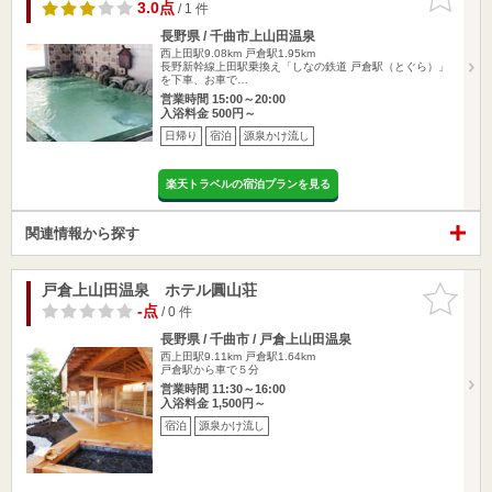
りに追加
3.0点
/ 1 件
長野県 / 千曲市上山田温泉
西上田駅9.08km
戸倉駅1.95km
長野新幹線上田駅乗換え「しなの鉄道 戸倉駅（とぐら）」
を下車、お車で…
営業時間 15:00～20:00
入浴料金 500円～
日帰り
宿泊
源泉かけ流し
楽天トラベルの宿泊プランを見る
関連情報から探す
戸倉上山田温泉 ホテル圓山荘
お気に入
りに追加
-点
/ 0 件
長野県 / 千曲市 / 戸倉上山田温泉
西上田駅9.11km
戸倉駅1.64km
戸倉駅から車で５分
営業時間 11:30～16:00
入浴料金 1,500円～
宿泊
源泉かけ流し