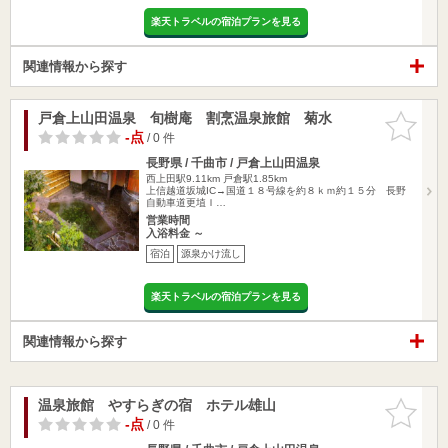
楽天トラベルの宿泊プランを見る
関連情報から探す
戸倉上山田温泉 旬樹庵 割烹温泉旅館 菊水
お気に入
りに追加
-点
/ 0 件
長野県 / 千曲市 / 戸倉上山田温泉
西上田駅9.11km
戸倉駅1.85km
上信越道坂城IC→国道１８号線を約８ｋｍ約１５分 長野
自動車道更埴Ｉ…
営業時間
入浴料金 ～
宿泊
源泉かけ流し
楽天トラベルの宿泊プランを見る
関連情報から探す
温泉旅館 やすらぎの宿 ホテル雄山
お気に入
りに追加
-点
/ 0 件