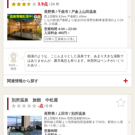
3.9点
/ 24 件
長野県 / 千曲市 / 戸倉上山田温泉
西上田駅8.81km
戸倉駅1.40km
しなの鉄道戸倉駅より徒歩20分長野自動車道更埴ICより20
分､上信越…
営業時間 4:00～23:00
入浴料金 480円～
日帰り
源泉かけ流し
銭湯のような、こじんまりとした温泉です。あまり大きな湯船で
はありませんが、露天風呂も有ります。休憩所はベンチがいくつ
かあり…
50代～
男性
関連情報から探す
別所温泉 旅館 中松屋
お気に入
りに追加
-点
/ 0 件
長野県 / 上田市 / 別所温泉
西上田駅8.83km
別所温泉駅681m
新幹線上田駅より別所線別所温泉駅まで30分。駅前から巡
回バス有／上信…
営業時間
入浴料金 ～