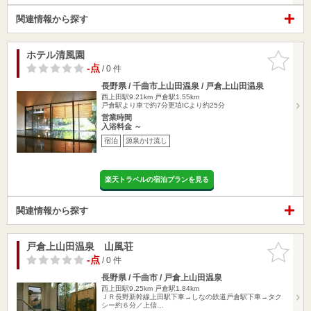
関連情報から探す
ホテル清風園
お気に入
りに追加
-点
/ 0 件
長野県 / 千曲市上山田温泉 / 戸倉上山田温泉
西上田駅9.21km
戸倉駅1.55km
戸倉駅より車で約7分更埴ICより約25分
営業時間
入浴料金 ～
宿泊
源泉かけ流し
楽天トラベルの宿泊プランを見る
関連情報から探す
戸倉上山田温泉 山風荘
お気に入
りに追加
-点
/ 0 件
長野県 / 千曲市 / 戸倉上山田温泉
西上田駅9.25km
戸倉駅1.84km
ＪＲ長野新幹線上田駅下車→しなの鉄道戸倉駅下車→タク
シー約６分／上信…