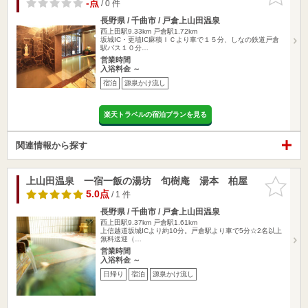
りに追加
-点
/ 0 件
長野県 / 千曲市 / 戸倉上山田温泉
西上田駅9.33km
戸倉駅1.72km
坂城IC・更埴IC麻積ＩＣより車で１５分、しなの鉄道戸倉
駅バス１０分…
営業時間
入浴料金 ～
宿泊
源泉かけ流し
楽天トラベルの宿泊プランを見る
関連情報から探す
上山田温泉 一宿一飯の湯坊 旬樹庵 湯本 柏屋
お気に入
りに追加
5.0点
/ 1 件
長野県 / 千曲市 / 戸倉上山田温泉
西上田駅9.37km
戸倉駅1.61km
上信越道坂城ICより約10分。戸倉駅より車で5分☆2名以上
無料送迎（…
営業時間
入浴料金 ～
日帰り
宿泊
源泉かけ流し