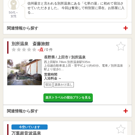
信州最古と言われる別所温泉にある「七草の湯」に初めて宿泊さ
せていただきました。 今回は奮発して特別室に滞在。お部屋に入
る…
50代～
女性
関連情報から探す
別所温泉 斎藤旅館
お気に入
りに追加
-点
/ 0 件
長野県 / 上田市 / 別所温泉
西上田駅8.78km
別所温泉駅535m
上信越自動車道上田・菅平ICより約40分。電車／別所温泉
駅より徒歩1…
営業時間
入浴料金 ～
宿泊
源泉かけ流し
楽天トラベルの宿泊プランを見る
関連情報から探す
お気に入
今空いています
りに追加
万葉超音波温泉