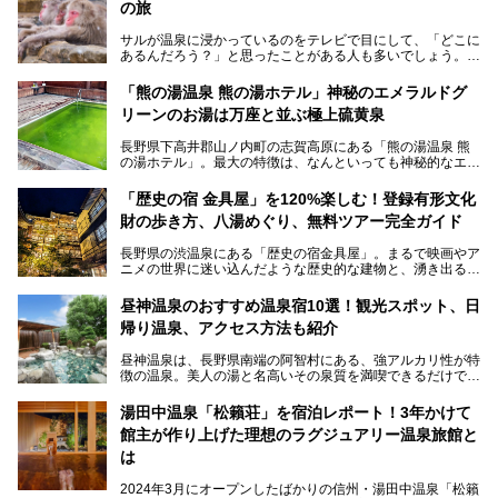
の旅
サルが温泉に浸かっているのをテレビで目にして、「どこに
あるんだろう？」と思ったことがある人も多いでしょう。
この微笑ましい光景は、長野県にある「地獄谷野猿公苑」で
「熊の湯温泉 熊の湯ホテル」神秘のエメラルドグ
見られるもので、野生のサルが雪景色の中で温泉に浸かる姿
リーンのお湯は万座と並ぶ極上硫黄泉
を間近で観察できます。
長野県下高井郡山ノ内町の志賀高原にある「熊の湯温泉 熊
本記事では、地獄谷野猿公苑の魅力や見どころ、サルと温泉
の湯ホテル」。最大の特徴は、なんといっても神秘的なエメ
との関係性、地獄谷周辺の観光スポットについて紹介しま
ラルドグリーンのお湯。この美しいお湯に魅了され、何度も
す。サルを観察した後にほっこりと浸かれる温泉も紹介する
リピートするファンも多い温泉です。冬はスキーと一緒に楽
ので、野生のサルを観察する貴重な自然体験と温泉をあわせ
「歴史の宿 金具屋」を120%楽しむ！登録有形文化
しみたい極上の温泉を紹介します。
て楽しみたい人は、ぜひ参考にしてください。
財の歩き方、八湯めぐり、無料ツアー完全ガイド
長野県の渋温泉にある「歴史の宿金具屋」。まるで映画やア
ニメの世界に迷い込んだような歴史的な建物と、湧き出る温
泉の恵みが魅力のお宿です。せっかく泊まるなら、その魅力
を隅々まで楽しみたいですよね。この記事では、金具屋での
昼神温泉のおすすめ温泉宿10選！観光スポット、日
滞在を最高の思い出にするための「楽しみ方」を徹底的にご
帰り温泉、アクセス方法も紹介
紹介します！
昼神温泉は、長野県南端の阿智村にある、強アルカリ性が特
徴の温泉。美人の湯と名高いその泉質を満喫できるだけでな
く、日本一の星空鑑賞ができる注目の温泉地です。
昼神温泉では、朝市などの観光スポットや、信州名物のおや
湯田中温泉「松籟荘」を宿泊レポート！3年かけて
きを楽しめるグルメスポットなど、観光を楽しむにはぴった
館主が作り上げた理想のラグジュアリー温泉旅館と
りの場所が豊富にあります。
この記事では、昼神温泉での滞在を充実させる宿泊施設や日
は
帰り温泉、見どころ満載の観光・グルメスポットに加え、ア
クセス方法も順に紹介します。
2024年3月にオープンしたばかりの信州・湯田中温泉「松籟