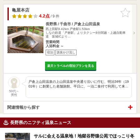
亀屋本店
お気に入
りに追加
4.2点
/ 9 件
長野県 / 千曲市 / 戸倉上山田温泉
西上田駅9.42km
戸倉駅1.53km
しなの鉄道「戸倉駅」よりタクシー8分関越・上越自動車
道 坂城ICより…
営業時間
入浴料金 ～
宿泊
源泉かけ流し
楽天トラベルの宿泊プランを見る
戸倉上山田温泉の上山田温泉中央通り沿いに佇む、明治34年（19
01年）に創業した老舗旅館。平日に、一泊二食付で利用して来…
50代～
男性
関連情報から探す
長野県のニフティ温泉ニュース
サルに会える温泉地！地獄谷野猿公苑でほっこり冬