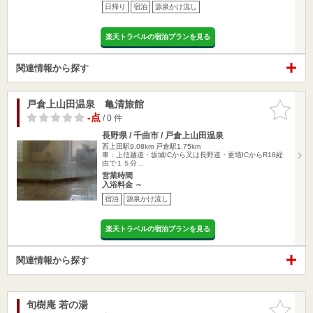
日帰り
宿泊
源泉かけ流し
楽天トラベルの宿泊プランを見る
関連情報から探す
戸倉上山田温泉 亀清旅館
お気に入
りに追加
-点
/ 0 件
長野県 / 千曲市 / 戸倉上山田温泉
西上田駅9.08km
戸倉駅1.75km
車：上信越道・坂城ICから又は長野道・更埴ICからR18経
由で１５分…
営業時間
入浴料金 ～
宿泊
源泉かけ流し
楽天トラベルの宿泊プランを見る
関連情報から探す
旬樹庵 若の湯
お気に入