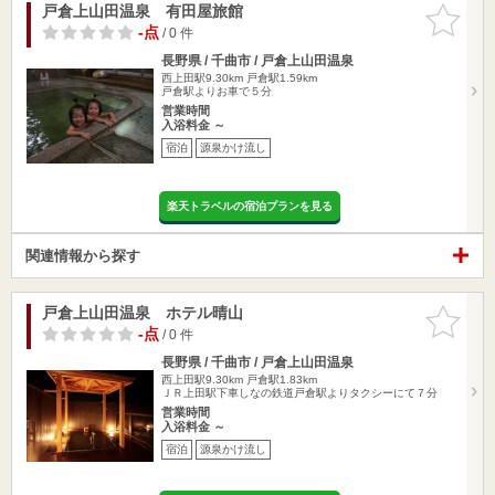
戸倉上山田温泉 有田屋旅館
お気に入
りに追加
-点
/ 0 件
長野県 / 千曲市 / 戸倉上山田温泉
西上田駅9.30km
戸倉駅1.59km
戸倉駅よりお車で５分
営業時間
入浴料金 ～
宿泊
源泉かけ流し
楽天トラベルの宿泊プランを見る
関連情報から探す
戸倉上山田温泉 ホテル晴山
お気に入
りに追加
-点
/ 0 件
長野県 / 千曲市 / 戸倉上山田温泉
西上田駅9.30km
戸倉駅1.83km
ＪＲ上田駅下車しなの鉄道戸倉駅よりタクシーにて７分
営業時間
入浴料金 ～
宿泊
源泉かけ流し