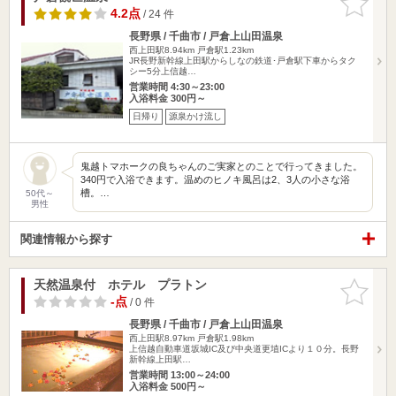
りに追加
4.2点
/ 24 件
長野県 / 千曲市 / 戸倉上山田温泉
西上田駅8.94km
戸倉駅1.23km
JR長野新幹線上田駅からしなの鉄道･戸倉駅下車からタク
シー5分上信越…
営業時間 4:30～23:00
入浴料金 300円～
日帰り
源泉かけ流し
鬼越トマホークの良ちゃんのご実家とのことで行ってきました。
340円で入浴できます。温めのヒノキ風呂は2、3人の小さな浴
槽。…
50代～
男性
関連情報から探す
天然温泉付 ホテル プラトン
お気に入
りに追加
-点
/ 0 件
長野県 / 千曲市 / 戸倉上山田温泉
西上田駅8.97km
戸倉駅1.98km
上信越自動車道坂城IC及び中央道更埴ICより１０分。長野
新幹線上田駅…
営業時間 13:00～24:00
入浴料金 500円～